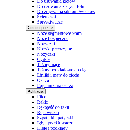
Do usuwania klejów
Do usuwania starych folii
Do zmywania silikonu/wosków
Ściereczki
Spryskiwacze
Cięcie i pomiar
Noże segmentowe 9mm
Noże bezpieczne
Nożyczki
Nożyki precyzyjne
Nożyczki
Cyrkle
Taśmy tnące
Taśmy podkładowe do cięcia
Linijki i maty do cięcia
Ostrza
Pojemniki na ostrza
Aplikacja
Filce
Rakle
Rękojeść do rakli
Rękawiczki
Szpatułki i patyczki
Igły i przekłuwacze
Kleje i podkłady