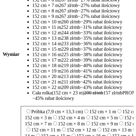
152 cm × 7 m
267 zł/mb
−27% rabat ilościowy
152 cm × 8 m
267 zł/mb
−27% rabat ilościowy
152 cm × 9 m
267 zł/mb
−27% rabat ilościowy
152 cm × 10 m
260 zł/mb
−29% rabat ilościowy
152 cm × 11 m
252 zł/mb
−31% rabat ilościowy
152 cm × 12 m
244 zł/mb
−33% rabat ilościowy
152 cm × 13 m
238 zł/mb
−35% rabat ilościowy
152 cm × 14 m
233 zł/mb
−36% rabat ilościowy
152 cm × 15 m
229 zł/mb
−37% rabat ilościowy
Wymiar
152 cm × 16 m
225 zł/mb
−38% rabat ilościowy
152 cm × 17 m
222 zł/mb
−39% rabat ilościowy
152 cm × 18 m
219 zł/mb
−40% rabat ilościowy
152 cm × 19 m
216 zł/mb
−41% rabat ilościowy
152 cm × 20 m
213 zł/mb
−42% rabat ilościowy
152 cm × 21 m
211 zł/mb
−42% rabat ilościowy
152 cm × 22 m
209 zł/mb
−43% rabat ilościowy
Cała rolka
(152 cm × 23 m)
200 zł/mb
157 zł/mb
PROM
−45% rabat ilościowy
Próbka (7,9 cm × 13,3 cm)
152 cm × 1 m
152 cm
152 cm × 3 m
152 cm × 4 m
152 cm × 5 m
152 c
152 cm × 7 m
152 cm × 8 m
152 cm × 9 m
152 c
152 cm × 11 m
152 cm × 12 m
152 cm × 13 m
14 m
152 cm × 15 m
152 cm × 16 m
152 cm × 1