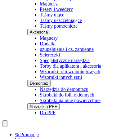
Magnesy
Pęsety i weedery
Taśmy tnące
Taśmy uszczelniające
Taśmy pomocnicze
Akcesoria
Magnesy
Dodatki
uzupełnienia i cz. zamienne
Ściereczki
Specjalistyczne narzędzia
Torby dla aplikatora i akcesoria
Wzorniki folii wrappingowych
Wzorniki innych serii
Demontaż
Narzędzia do demontażu
Skrobaki do folii okiennych
Skrobaki na inne powierzchnie
Narzędzia PPF
Do PPF
% Promocje