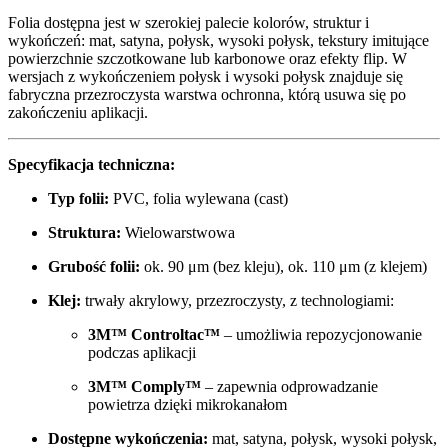
Folia dostępna jest w szerokiej palecie kolorów, struktur i
wykończeń: mat, satyna, połysk, wysoki połysk, tekstury imitujące
powierzchnie szczotkowane lub karbonowe oraz efekty flip. W
wersjach z wykończeniem połysk i wysoki połysk znajduje się
fabryczna przezroczysta warstwa ochronna, którą usuwa się po
zakończeniu aplikacji.
Specyfikacja techniczna:
Typ folii:
PVC, folia wylewana (cast)
Struktura:
Wielowarstwowa
Grubość folii:
ok. 90 μm (bez kleju), ok. 110 μm (z klejem)
Klej:
trwały akrylowy, przezroczysty, z technologiami:
3M™ Controltac™
– umożliwia repozycjonowanie
podczas aplikacji
3M™ Comply™
– zapewnia odprowadzanie
powietrza dzięki mikrokanałom
Dostępne wykończenia:
mat, satyna, połysk, wysoki połysk,