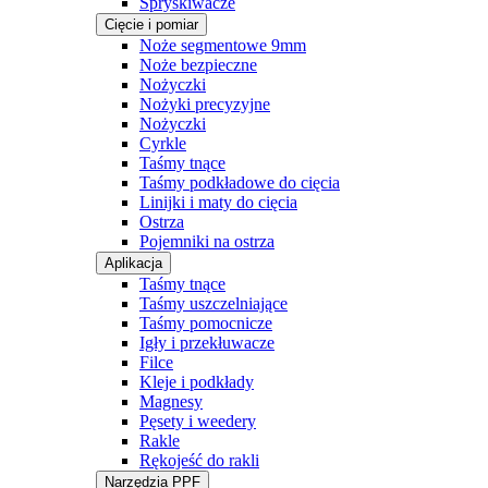
Spryskiwacze
Cięcie i pomiar
Noże segmentowe 9mm
Noże bezpieczne
Nożyczki
Nożyki precyzyjne
Nożyczki
Cyrkle
Taśmy tnące
Taśmy podkładowe do cięcia
Linijki i maty do cięcia
Ostrza
Pojemniki na ostrza
Aplikacja
Taśmy tnące
Taśmy uszczelniające
Taśmy pomocnicze
Igły i przekłuwacze
Filce
Kleje i podkłady
Magnesy
Pęsety i weedery
Rakle
Rękojeść do rakli
Narzędzia PPF