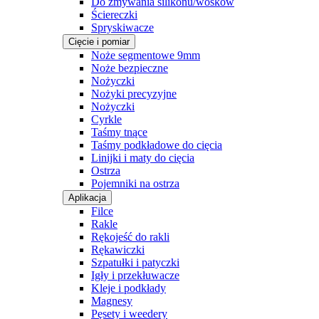
Do zmywania silikonu/wosków
Ściereczki
Spryskiwacze
Cięcie i pomiar
Noże segmentowe 9mm
Noże bezpieczne
Nożyczki
Nożyki precyzyjne
Nożyczki
Cyrkle
Taśmy tnące
Taśmy podkładowe do cięcia
Linijki i maty do cięcia
Ostrza
Pojemniki na ostrza
Aplikacja
Filce
Rakle
Rękojeść do rakli
Rękawiczki
Szpatułki i patyczki
Igły i przekłuwacze
Kleje i podkłady
Magnesy
Pęsety i weedery