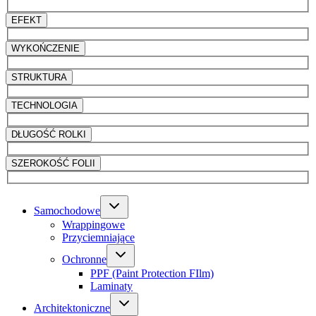
EFEKT
WYKOŃCZENIE
STRUKTURA
TECHNOLOGIA
DŁUGOŚĆ ROLKI
SZEROKOŚĆ FOLII
Samochodowe
Wrappingowe
Przyciemniające
Ochronne
PPF (Paint Protection FIlm)
Laminaty
Architektoniczne