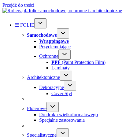
Przejdź do treści
☰ FOLIE
Samochodowe
Wrappingowe
Przyciemniające
Ochronne
PPF
(Paint Protection Film)
Laminaty
Architektoniczne
Dekoracyjne
Cover Styl
Ploterowe
Do druku wielkoformatowego
Specjalne zastosowania
Specialistyczne