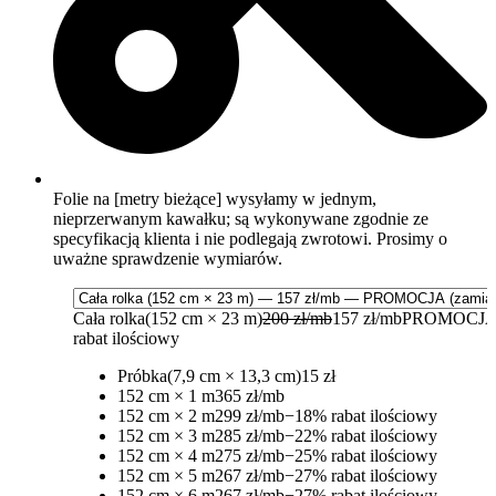
Folie na [metry bieżące] wysyłamy w jednym,
nieprzerwanym kawałku; są wykonywane zgodnie ze
specyfikacją klienta i nie podlegają zwrotowi. Prosimy o
uważne sprawdzenie wymiarów.
Cała rolka
(152 cm × 23 m)
200 zł/mb
157 zł/mb
PROMOCJA
rabat ilościowy
Próbka
(7,9 cm × 13,3 cm)
15 zł
152 cm × 1 m
365 zł/mb
152 cm × 2 m
299 zł/mb
−18% rabat ilościowy
152 cm × 3 m
285 zł/mb
−22% rabat ilościowy
152 cm × 4 m
275 zł/mb
−25% rabat ilościowy
152 cm × 5 m
267 zł/mb
−27% rabat ilościowy
152 cm × 6 m
267 zł/mb
−27% rabat ilościowy