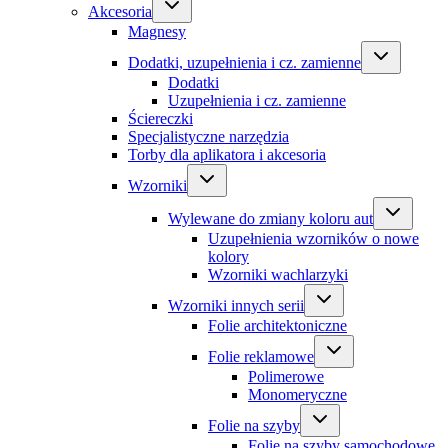
Akcesoria
Magnesy
Dodatki, uzupełnienia i cz. zamienne
Dodatki
Uzupełnienia i cz. zamienne
Ściereczki
Specjalistyczne narzędzia
Torby dla aplikatora i akcesoria
Wzorniki
Wylewane do zmiany koloru aut
Uzupełnienia wzorników o nowe
kolory
Wzorniki wachlarzyki
Wzorniki innych serii
Folie architektoniczne
Folie reklamowe
Polimerowe
Monomeryczne
Folie na szyby
Folie na szyby samochodowe