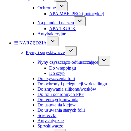
Ochronne
APA MBK PRO (motocykle)
Na plandeki naczep
APA TRUCK
Antybakteryjne
☰ NARZĘDZIA
Płyny i spryskiwacze
Płyny czyszcząco-odtłuszczające
Do wrappingu
Do szyb
Do czyszczenia folii
Do ochrony i pielęgnacji w detailingu
Do zmywania silikonu/wosków
Do folii ochronnych PPF
Do repozycjonowania
Do usuwania klejów
Do usuwania starych folii
Ściereczki
Antystatyczne
Spryskiwacze