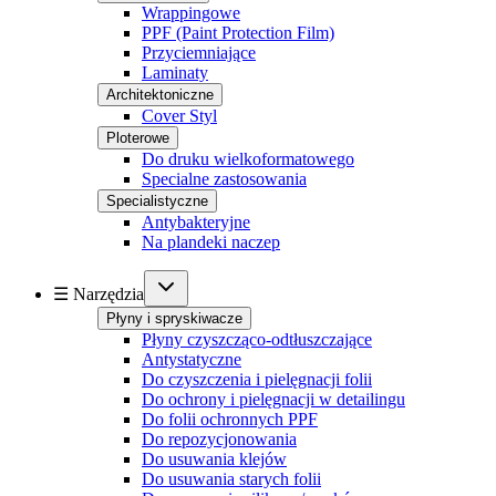
Wrappingowe
PPF (Paint Protection Film)
Przyciemniające
Laminaty
Architektoniczne
Cover Styl
Ploterowe
Do druku wielkoformatowego
Specialne zastosowania
Specialistyczne
Antybakteryjne
Na plandeki naczep
☰ Narzędzia
Płyny i spryskiwacze
Płyny czyszcząco-odtłuszczające
Antystatyczne
Do czyszczenia i pielęgnacji folii
Do ochrony i pielęgnacji w detailingu
Do folii ochronnych PPF
Do repozycjonowania
Do usuwania klejów
Do usuwania starych folii