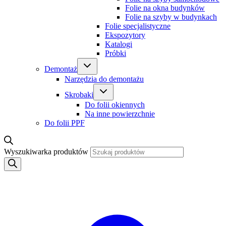
Folie na okna budynków
Folie na szyby w budynkach
Folie specjalistyczne
Ekspozytory
Katalogi
Próbki
Demontaż
Narzędzia do demontażu
Skrobaki
Do folii okiennych
Na inne powierzchnie
Do folii PPF
Wyszukiwarka produktów