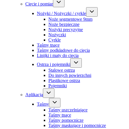
Cięcie i pomiar
Nożyki / Nożyczki / cyrkle
Noże segmentowe 9mm
Noże bezpieczne
Nożyki precyzyjne
Nożyczki
Cyrkle
Taśmy tnące
Taśmy podkładowe do cięcia
Linijki i maty do cięcia
Ostrza i pojemniki
Stalowe ostrza
Do innych powierzchni
Plastikowe ostrza
Pojemniki
Aplikacja
Taśmy
Taśmy uszczelniające
Taśmy tnące
Taśmy pomocnicze
Taśmy maskujące i pomocnicze