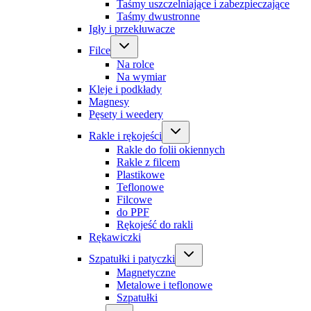
Taśmy uszczelniające i zabezpieczające
Taśmy dwustronne
Igły i przekłuwacze
Filce
Na rolce
Na wymiar
Kleje i podkłady
Magnesy
Pęsety i weedery
Rakle i rękojeści
Rakle do folii okiennych
Rakle z filcem
Plastikowe
Teflonowe
Filcowe
do PPF
Rękojeść do rakli
Rękawiczki
Szpatułki i patyczki
Magnetyczne
Metalowe i teflonowe
Szpatułki