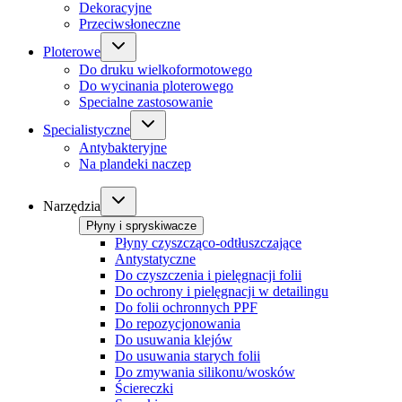
Dekoracyjne
Przeciwsłoneczne
Ploterowe
Do druku wielkoformotowego
Do wycinania ploterowego
Specialne zastosowanie
Specialistyczne
Antybakteryjne
Na plandeki naczep
Narzędzia
Płyny i spryskiwacze
Płyny czyszcząco-odtłuszczające
Antystatyczne
Do czyszczenia i pielęgnacji folii
Do ochrony i pielęgnacji w detailingu
Do folii ochronnych PPF
Do repozycjonowania
Do usuwania klejów
Do usuwania starych folii
Do zmywania silikonu/wosków
Ściereczki