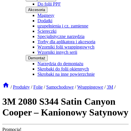
Do folii PPF
Akcesoria
Magnesy
Dodatki
uzupełnienia i cz. zamienne
Ściereczki
Specjalistyczne narzędzia
Torby dla aplikatora i akcesoria
Wzorniki folii wrappingowych
Wzorniki innych serii
Demontaż
Narzędzia do demontażu
Skrobaki do folii okiennych
Skrobaki na inne powierzchnie
/
Produkty
/
Folie
/
Samochodowe
/
Wrappingowe
/
3M
/
3M 2080 S344 Satin Canyon
Cooper – Kanionowy Satynowy
Promocja!