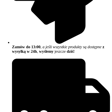
Zamów do 13:00
,
a jeśli wszystkie produkty są dostępne
z
wysyłką w 24h
,
wyślemy
jeszcze
dziś!