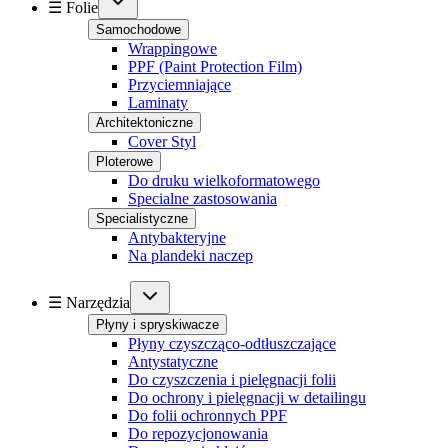
☰ Folie
Samochodowe
Wrappingowe
PPF (Paint Protection Film)
Przyciemniające
Laminaty
Architektoniczne
Cover Styl
Ploterowe
Do druku wielkoformatowego
Specialne zastosowania
Specialistyczne
Antybakteryjne
Na plandeki naczep
☰ Narzędzia
Płyny i spryskiwacze
Płyny czyszcząco-odtłuszczające
Antystatyczne
Do czyszczenia i pielęgnacji folii
Do ochrony i pielęgnacji w detailingu
Do folii ochronnych PPF
Do repozycjonowania