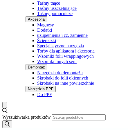
Taśmy tnące
Taśmy uszczelniające
Taśmy pomocnicze
Akcesoria
Magnesy
Dodatki
uzupełnienia i cz. zamienne
Ściereczki
Specjalistyczne narzędzia
Torby dla aplikatora i akcesoria
Wzorniki folii wrappingowych
Wzorniki innych serii
Demontaż
Narzędzia do demontażu
Skrobaki do folii okiennych
Skrobaki na inne powierzchnie
Narzędzia PPF
Do PPF
Wyszukiwarka produktów