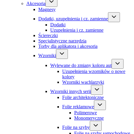
Akcesoria
Magnesy
Dodatki, uzupełnienia i cz. zamienne
Dodatki
Uzupełnienia i cz. zamienne
Ściereczki
Specjalistyczne narzędzia
Torby dla aplikatora i akcesoria
Wzorniki
Wylewane do zmiany koloru aut
Uzupełnienia wzorników o nowe
kolory
Wzorniki wachlarzyki
Wzorniki innych serii
Folie architektoniczne
Folie reklamowe
Polimerowe
Monomeryczne
Folie na szyby
Folie na szyby samochodowe