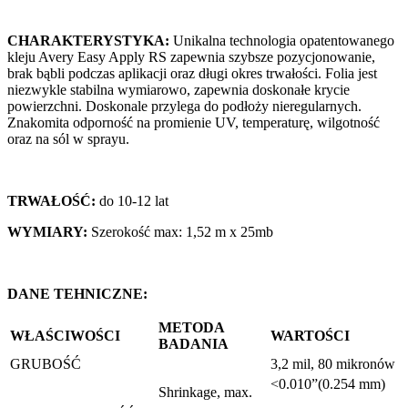
CHARAKTERYSTYKA:
Unikalna technologia opatentowanego
kleju Avery Easy Apply RS zapewnia szybsze pozycjonowanie,
brak bąbli podczas aplikacji oraz długi okres trwałości. Folia jest
niezwykle stabilna wymiarowo, zapewnia doskonałe krycie
powierzchni. Doskonale przylega do podłoży nieregularnych.
Znakomita odporność na promienie UV, temperaturę, wilgotność
oraz na sól w sprayu.
TRWAŁOŚĆ:
do 10-12 lat
WYMIARY:
Szerokość max: 1,52 m x 25mb
DANE TEHNICZNE:
METODA
WŁAŚCIWOŚCI
WARTOŚCI
BADANIA
GRUBOŚĆ
3,2 mil, 80 mikronów
<0.010”(0.254 mm)
Shrinkage, max.