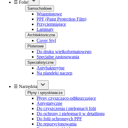
☰ Folie
Samochodowe
Wrappingowe
PPF (Paint Protection Film)
Przyciemniające
Laminaty
Architektoniczne
Cover Styl
Ploterowe
Do druku wielkoformatowego
Specialne zastosowania
Specialistyczne
Antybakteryjne
Na plandeki naczep
☰ Narzędzia
Płyny i spryskiwacze
Płyny czyszcząco-odtłuszczające
Antystatyczne
Do czyszczenia i pielęgnacji folii
Do ochrony i pielęgnacji w detailingu
Do folii ochronnych PPF
Do repozycjonowania