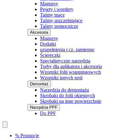
Magnesy
Pęsety i weedery
Taśmy tnące
Taśmy uszczelniające
Taśmy pomocnicze
Akcesoria
Magnesy
Dodatki
uzupełnienia i cz. zamienne
Ściereczki
Specjalistyczne narzędzia
Torby dla aplikatora i akcesoria
Wzorniki folii wrappingowych
Wzorniki innych serii
Demontaż
Narzędzia do demontażu
Skrobaki do folii okiennych
Skrobaki na inne powierzchnie
Narzędzia PPF
Do PPF
% Promocje