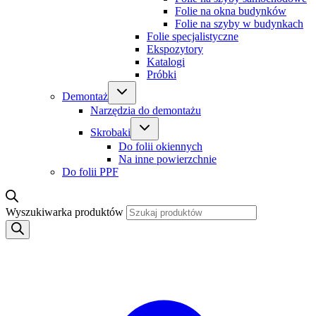
Folie na okna budynków
Folie na szyby w budynkach
Folie specjalistyczne
Ekspozytory
Katalogi
Próbki
Demontaż
Narzędzia do demontażu
Skrobaki
Do folii okiennych
Na inne powierzchnie
Do folii PPF
Wyszukiwarka produktów