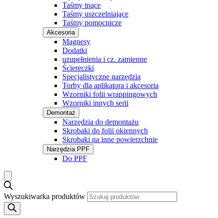
Taśmy tnące
Taśmy uszczelniające
Taśmy pomocnicze
Akcesoria
Magnesy
Dodatki
uzupełnienia i cz. zamienne
Ściereczki
Specjalistyczne narzędzia
Torby dla aplikatora i akcesoria
Wzorniki folii wrappingowych
Wzorniki innych serii
Demontaż
Narzędzia do demontażu
Skrobaki do folii okiennych
Skrobaki na inne powierzchnie
Narzędzia PPF
Do PPF
Wyszukiwarka produktów