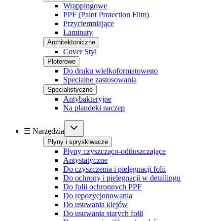
Wrappingowe
PPF (Paint Protection Film)
Przyciemniające
Laminaty
Architektoniczne
Cover Styl
Ploterowe
Do druku wielkoformatowego
Specialne zastosowania
Specialistyczne
Antybakteryjne
Na plandeki naczep
☰ Narzędzia
Płyny i spryskiwacze
Płyny czyszcząco-odtłuszczające
Antystatyczne
Do czyszczenia i pielęgnacji folii
Do ochrony i pielęgnacji w detailingu
Do folii ochronnych PPF
Do repozycjonowania
Do usuwania klejów
Do usuwania starych folii