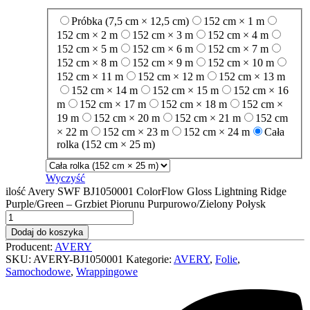
Próbka (7,5 cm × 12,5 cm)
152 cm × 1 m
152 cm × 2 m
152 cm × 3 m
152 cm × 4 m
152 cm × 5 m
152 cm × 6 m
152 cm × 7 m
152 cm × 8 m
152 cm × 9 m
152 cm × 10 m
152 cm × 11 m
152 cm × 12 m
152 cm × 13 m
152 cm × 14 m
152 cm × 15 m
152 cm × 16
m
152 cm × 17 m
152 cm × 18 m
152 cm ×
19 m
152 cm × 20 m
152 cm × 21 m
152 cm
× 22 m
152 cm × 23 m
152 cm × 24 m
Cała
rolka (152 cm × 25 m)
Wyczyść
ilość Avery SWF BJ1050001 ColorFlow Gloss Lightning Ridge
Purple/Green – Grzbiet Piorunu Purpurowo/Zielony Połysk
Dodaj do koszyka
Producent:
AVERY
SKU:
AVERY-BJ1050001
Kategorie:
AVERY
,
Folie
,
Samochodowe
,
Wrappingowe