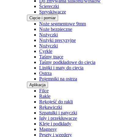
Do zmywania silikonu/wosków
Ściereczki
Spryskiwacze
Cięcie i pomiar
Noże segmentowe 9mm
Noże bezpieczne
Nożyczki
Nożyki precyzyjne
Nożyczki
Cyrkle
Taśmy tnące
Taśmy podkładowe do cięcia
Linijki i maty do cięcia
Ostrza
Pojemniki na ostrza
Aplikacja
Filce
Rakle
Rękojeść do rakli
Rękawiczki
Szpatułki i patyczki
Igły i przekłuwacze
Kleje i podkłady
Magnesy
Pęsety i weedery