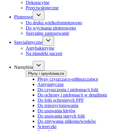
Dekoracyjne
Przeciwsłoneczne
Ploterowe
Do druku wielkoformotowego
Do wycinania ploterowego
Specialne zastosowanie
Specialistyczne
Antybakteryjne
Na plandeki naczep
Narzędzia
Płyny i spryskiwacze
Płyny czyszcząco-odtłuszczające
Antystatyczne
Do czyszczenia i pielęgnacji folii
Do ochrony i pielęgnacji w detailingu
Do folii ochronnych PPF
Do repozycjonowania
Do usuwania klejów
Do usuwania starych folii
Do zmywania silikonu/wosków
Ściereczki