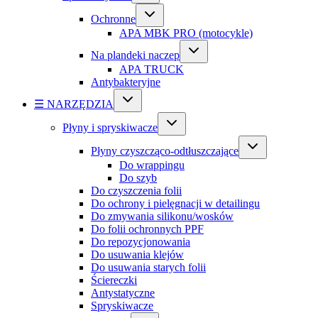
Ochronne
APA MBK PRO (motocykle)
Na plandeki naczep
APA TRUCK
Antybakteryjne
☰ NARZĘDZIA
Płyny i spryskiwacze
Płyny czyszcząco-odtłuszczające
Do wrappingu
Do szyb
Do czyszczenia folii
Do ochrony i pielęgnacji w detailingu
Do zmywania silikonu/wosków
Do folii ochronnych PPF
Do repozycjonowania
Do usuwania klejów
Do usuwania starych folii
Ściereczki
Antystatyczne
Spryskiwacze