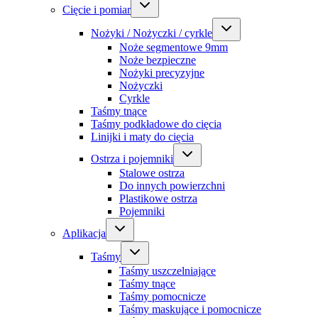
Cięcie i pomiar
Nożyki / Nożyczki / cyrkle
Noże segmentowe 9mm
Noże bezpieczne
Nożyki precyzyjne
Nożyczki
Cyrkle
Taśmy tnące
Taśmy podkładowe do cięcia
Linijki i maty do cięcia
Ostrza i pojemniki
Stalowe ostrza
Do innych powierzchni
Plastikowe ostrza
Pojemniki
Aplikacja
Taśmy
Taśmy uszczelniające
Taśmy tnące
Taśmy pomocnicze
Taśmy maskujące i pomocnicze