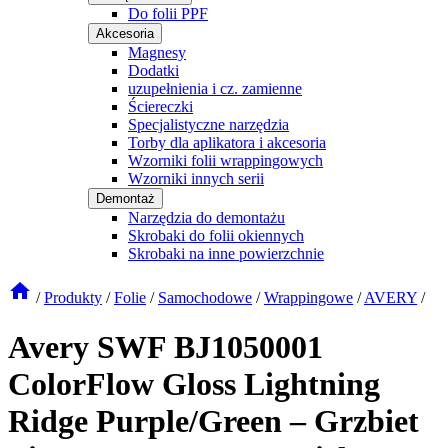
Do folii PPF
Akcesoria
Magnesy
Dodatki
uzupełnienia i cz. zamienne
Ściereczki
Specjalistyczne narzędzia
Torby dla aplikatora i akcesoria
Wzorniki folii wrappingowych
Wzorniki innych serii
Demontaż
Narzędzia do demontażu
Skrobaki do folii okiennych
Skrobaki na inne powierzchnie
/
Produkty
/
Folie
/
Samochodowe
/
Wrappingowe
/
AVERY
/
Avery SWF BJ1050001
ColorFlow Gloss Lightning
Ridge Purple/Green – Grzbiet