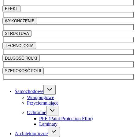
EFEKT
WYKOŃCZENIE
STRUKTURA
TECHNOLOGIA
DŁUGOŚĆ ROLKI
SZEROKOŚĆ FOLII
Samochodowe
Wrappingowe
Przyciemniające
Ochronne
PPF (Paint Protection FIlm)
Laminaty
Architektoniczne