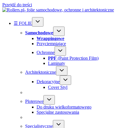
Przejdź do treści
☰ FOLIE
Samochodowe
Wrappingowe
Przyciemniające
Ochronne
PPF
(Paint Protection Film)
Laminaty
Architektoniczne
Dekoracyjne
Cover Styl
Ploterowe
Do druku wielkoformatowego
Specjalne zastosowania
Specialistyczne