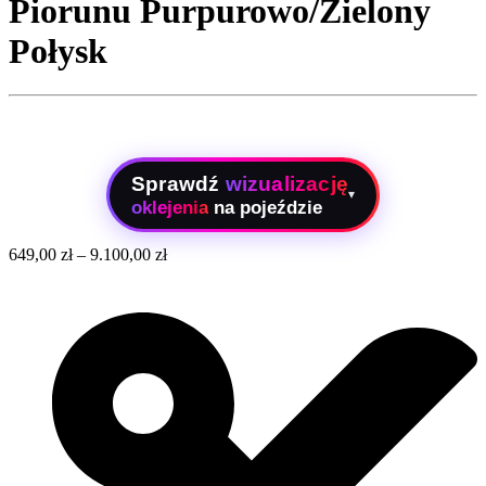
Piorunu Purpurowo/Zielony
Połysk
Sprawdź
wizualizację
▾
oklejenia
na pojeździe
649,00
zł
–
9.100,00
zł