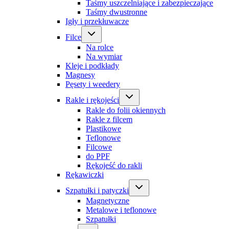
Taśmy uszczelniające i zabezpieczające
Taśmy dwustronne
Igły i przekłuwacze
Filce
Na rolce
Na wymiar
Kleje i podkłady
Magnesy
Pęsety i weedery
Rakle i rękojeści
Rakle do folii okiennych
Rakle z filcem
Plastikowe
Teflonowe
Filcowe
do PPF
Rękojeść do rakli
Rękawiczki
Szpatułki i patyczki
Magnetyczne
Metalowe i teflonowe
Szpatułki