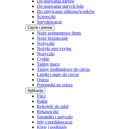
Do usuwania klejów
Do usuwania starych folii
Do zmywania silikonu/wosków
Ściereczki
Spryskiwacze
Cięcie i pomiar
Noże segmentowe 9mm
Noże bezpieczne
Nożyczki
Nożyki precyzyjne
Nożyczki
Cyrkle
Taśmy tnące
Taśmy podkładowe do cięcia
Linijki i maty do cięcia
Ostrza
Pojemniki na ostrza
Aplikacja
Filce
Rakle
Rękojeść do rakli
Rękawiczki
Szpatułki i patyczki
Igły i przekłuwacze
Kleje i podkłady