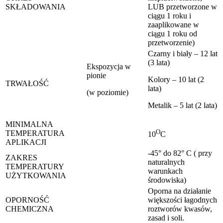
SKŁADOWANIA
LUB przetworzone w
ciągu 1 roku i
zaaplikowane w
ciągu 1 roku od
przetworzenie)
Czarny i biały – 12 lat
(3 lata)
Ekspozycja w
pionie
Kolory – 10 lat (2
TRWAŁOŚĆ
lata)
(w poziomie)
Metalik – 5 lat (2 lata)
MINIMALNA
O
TEMPERATURA
10
C
APLIKACJI
-45° do 82° C ( przy
ZAKRES
naturalnych
TEMPERATURY
warunkach
UŻYTKOWANIA
środowiska)
Oporna na działanie
OPORNOŚĆ
większości łagodnych
CHEMICZNA
roztworów kwasów,
zasad i soli.