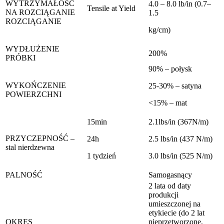
WYTRZYMAŁOŚĆ
4.0 – 8.0 lb/in (0.7–
Tensile at Yield
NA ROZCIĄGANIE
1.5
ROZCIĄGANIE
kg/cm)
WYDŁUŻENIE
200%
PRÓBKI
90% – połysk
WYKOŃCZENIE
25-30% – satyna
POWIERZCHNI
<15% – mat
15min
2.1lbs/in (367N/m)
PRZYCZEPNOŚĆ –
24h
2.5 lbs/in (437 N/m)
stal nierdzewna
1 tydzień
3.0 lbs/in (525 N/m)
PALNOŚĆ
Samogasnący
2 lata od daty
produkcji
umieszczonej na
etykiecie (do 2 lat
OKRES
nieprzetworzone,