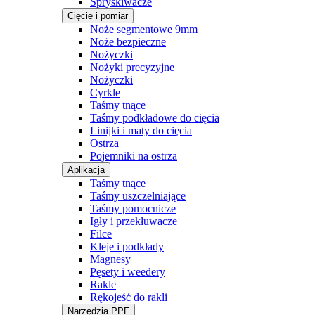
Spryskiwacze
Cięcie i pomiar
Noże segmentowe 9mm
Noże bezpieczne
Nożyczki
Nożyki precyzyjne
Nożyczki
Cyrkle
Taśmy tnące
Taśmy podkładowe do cięcia
Linijki i maty do cięcia
Ostrza
Pojemniki na ostrza
Aplikacja
Taśmy tnące
Taśmy uszczelniające
Taśmy pomocnicze
Igły i przekłuwacze
Filce
Kleje i podkłady
Magnesy
Pęsety i weedery
Rakle
Rękojeść do rakli
Narzędzia PPF