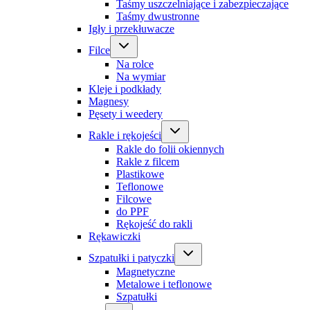
Taśmy uszczelniające i zabezpieczające
Taśmy dwustronne
Igły i przekłuwacze
Filce
Na rolce
Na wymiar
Kleje i podkłady
Magnesy
Pęsety i weedery
Rakle i rękojeści
Rakle do folii okiennych
Rakle z filcem
Plastikowe
Teflonowe
Filcowe
do PPF
Rękojeść do rakli
Rękawiczki
Szpatułki i patyczki
Magnetyczne
Metalowe i teflonowe
Szpatułki