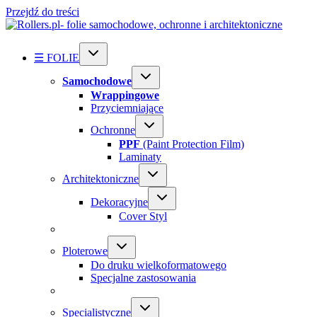
Przejdź do treści
☰ FOLIE
Samochodowe
Wrappingowe
Przyciemniające
Ochronne
PPF
(Paint Protection Film)
Laminaty
Architektoniczne
Dekoracyjne
Cover Styl
Ploterowe
Do druku wielkoformatowego
Specjalne zastosowania
Specialistyczne