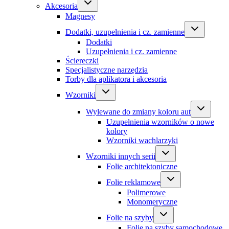
Akcesoria
Magnesy
Dodatki, uzupełnienia i cz. zamienne
Dodatki
Uzupełnienia i cz. zamienne
Ściereczki
Specjalistyczne narzędzia
Torby dla aplikatora i akcesoria
Wzorniki
Wylewane do zmiany koloru aut
Uzupełnienia wzorników o nowe
kolory
Wzorniki wachlarzyki
Wzorniki innych serii
Folie architektoniczne
Folie reklamowe
Polimerowe
Monomeryczne
Folie na szyby
Folie na szyby samochodowe