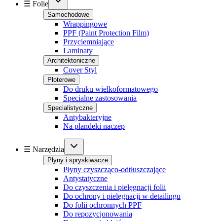
☰ Folie
Samochodowe
Wrappingowe
PPF (Paint Protection Film)
Przyciemniające
Laminaty
Architektoniczne
Cover Styl
Ploterowe
Do druku wielkoformatowego
Specialne zastosowania
Specialistyczne
Antybakteryjne
Na plandeki naczep
☰ Narzędzia
Płyny i spryskiwacze
Płyny czyszcząco-odtłuszczające
Antystatyczne
Do czyszczenia i pielęgnacji folii
Do ochrony i pielęgnacji w detailingu
Do folii ochronnych PPF
Do repozycjonowania