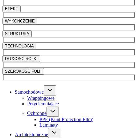
EFEKT
WYKOŃCZENIE
STRUKTURA
TECHNOLOGIA
DŁUGOŚĆ ROLKI
SZEROKOŚĆ FOLII
Samochodowe
Wrappingowe
Przyciemniające
Ochronne
PPF (Paint Protection FIlm)
Laminaty
Architektoniczne