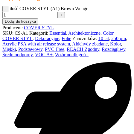
ilość COVER STYL (A1) Brown Wenge
Dodaj do koszyka
Producent:
COVER STYL
SKU:
CS-A1
Kategorii:
Essential
,
Architektoniczne
,
Color
,
COVER STYL
,
Dekoracyjne
,
Folie
Znaczników:
10 lat
,
250 µm
,
Acrylic PSA with air release system
,
Aldehydy zbadane
,
Kolor
,
Miękki
,
Podstawowy
,
PVC-Free
,
REACH Zgodny
,
Rozciągliwy
,
Średnioodporny
,
VOC A+
,
Wzór po długości