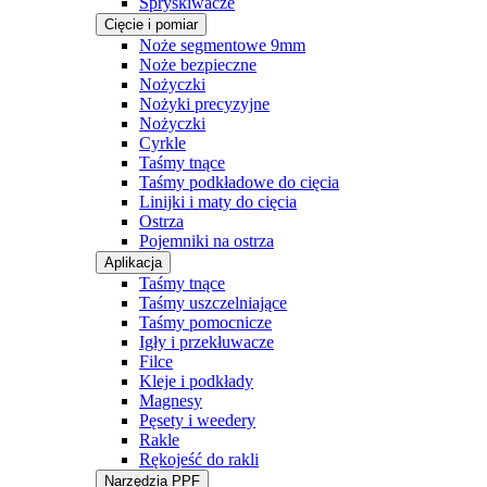
Spryskiwacze
Cięcie i pomiar
Noże segmentowe 9mm
Noże bezpieczne
Nożyczki
Nożyki precyzyjne
Nożyczki
Cyrkle
Taśmy tnące
Taśmy podkładowe do cięcia
Linijki i maty do cięcia
Ostrza
Pojemniki na ostrza
Aplikacja
Taśmy tnące
Taśmy uszczelniające
Taśmy pomocnicze
Igły i przekłuwacze
Filce
Kleje i podkłady
Magnesy
Pęsety i weedery
Rakle
Rękojeść do rakli
Narzędzia PPF