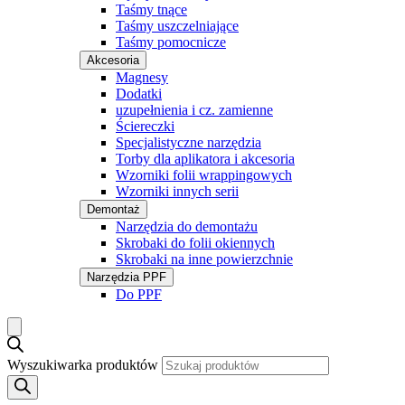
Taśmy tnące
Taśmy uszczelniające
Taśmy pomocnicze
Akcesoria
Magnesy
Dodatki
uzupełnienia i cz. zamienne
Ściereczki
Specjalistyczne narzędzia
Torby dla aplikatora i akcesoria
Wzorniki folii wrappingowych
Wzorniki innych serii
Demontaż
Narzędzia do demontażu
Skrobaki do folii okiennych
Skrobaki na inne powierzchnie
Narzędzia PPF
Do PPF
Wyszukiwarka produktów