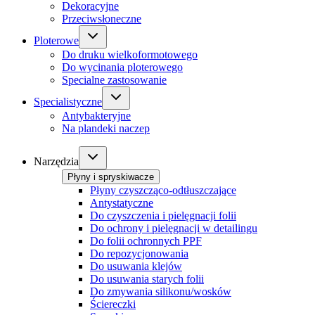
Dekoracyjne
Przeciwsłoneczne
Ploterowe
Do druku wielkoformotowego
Do wycinania ploterowego
Specialne zastosowanie
Specialistyczne
Antybakteryjne
Na plandeki naczep
Narzędzia
Płyny i spryskiwacze
Płyny czyszcząco-odtłuszczające
Antystatyczne
Do czyszczenia i pielęgnacji folii
Do ochrony i pielęgnacji w detailingu
Do folii ochronnych PPF
Do repozycjonowania
Do usuwania klejów
Do usuwania starych folii
Do zmywania silikonu/wosków
Ściereczki