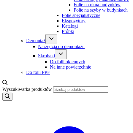
Folie na okna budynków
Folie na szyby w budynkach
Folie specjalistyczne
Ekspozytory
Katalogi
Próbki
Demontaż
Narzędzia do demontażu
Skrobaki
Do folii okiennych
Na inne powierzchnie
Do folii PPF
Wyszukiwarka produktów