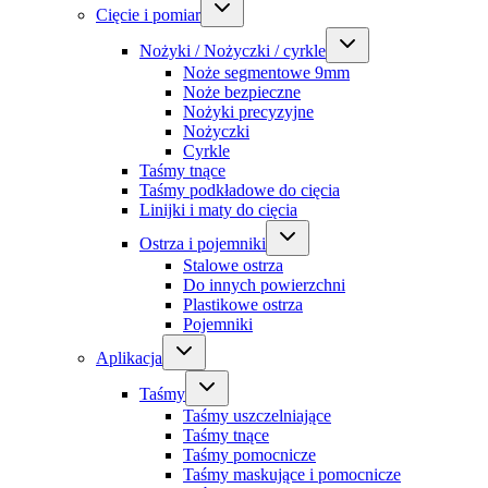
Cięcie i pomiar
Nożyki / Nożyczki / cyrkle
Noże segmentowe 9mm
Noże bezpieczne
Nożyki precyzyjne
Nożyczki
Cyrkle
Taśmy tnące
Taśmy podkładowe do cięcia
Linijki i maty do cięcia
Ostrza i pojemniki
Stalowe ostrza
Do innych powierzchni
Plastikowe ostrza
Pojemniki
Aplikacja
Taśmy
Taśmy uszczelniające
Taśmy tnące
Taśmy pomocnicze
Taśmy maskujące i pomocnicze