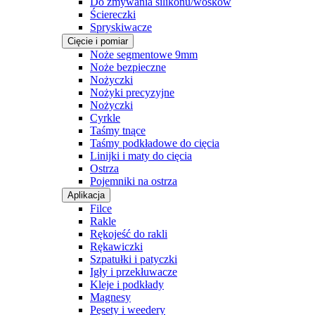
Do zmywania silikonu/wosków
Ściereczki
Spryskiwacze
Cięcie i pomiar
Noże segmentowe 9mm
Noże bezpieczne
Nożyczki
Nożyki precyzyjne
Nożyczki
Cyrkle
Taśmy tnące
Taśmy podkładowe do cięcia
Linijki i maty do cięcia
Ostrza
Pojemniki na ostrza
Aplikacja
Filce
Rakle
Rękojeść do rakli
Rękawiczki
Szpatułki i patyczki
Igły i przekłuwacze
Kleje i podkłady
Magnesy
Pęsety i weedery