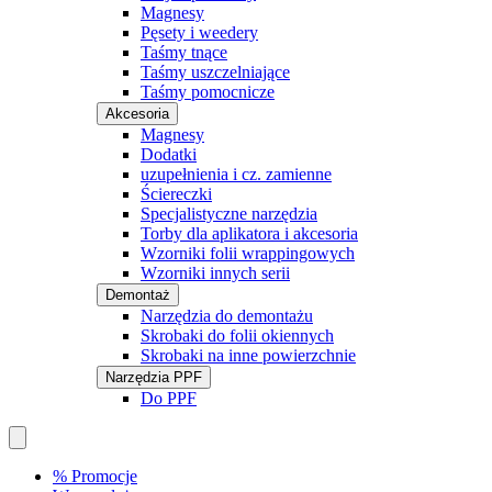
Magnesy
Pęsety i weedery
Taśmy tnące
Taśmy uszczelniające
Taśmy pomocnicze
Akcesoria
Magnesy
Dodatki
uzupełnienia i cz. zamienne
Ściereczki
Specjalistyczne narzędzia
Torby dla aplikatora i akcesoria
Wzorniki folii wrappingowych
Wzorniki innych serii
Demontaż
Narzędzia do demontażu
Skrobaki do folii okiennych
Skrobaki na inne powierzchnie
Narzędzia PPF
Do PPF
% Promocje