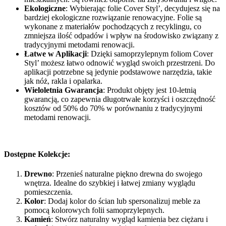
Ekologiczne
: Wybierając folie Cover Styl’, decydujesz się na
bardziej ekologiczne rozwiązanie renowacyjne. Folie są
wykonane z materiałów pochodzących z recyklingu, co
zmniejsza ilość odpadów i wpływ na środowisko związany z
tradycyjnymi metodami renowacji.
Łatwe w Aplikacji
: Dzięki samoprzylepnym foliom Cover
Styl’ możesz łatwo odnowić wygląd swoich przestrzeni. Do
aplikacji potrzebne są jedynie podstawowe narzędzia, takie
jak nóż, rakla i opalarka.
Wieloletnia Gwarancja
: Produkt objęty jest 10-letnią
gwarancją, co zapewnia długotrwałe korzyści i oszczędność
kosztów od 50% do 70% w porównaniu z tradycyjnymi
metodami renowacji.
Dostępne Kolekcje:
Drewno
: Przenieś naturalne piękno drewna do swojego
wnętrza. Idealne do szybkiej i łatwej zmiany wyglądu
pomieszczenia.
Kolor
: Dodaj kolor do ścian lub spersonalizuj meble za
pomocą kolorowych folii samoprzylepnych.
Kamień
: Stwórz naturalny wygląd kamienia bez ciężaru i