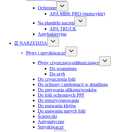
Ochronne
APA MBK PRO (motocykle)
Na plandeki naczep
APA TRUCK
Antybakteryjne
☰ NARZĘDZIA
Płyny i spryskiwacze
Płyny czyszcząco-odtłuszczające
Do wrappingu
Do szyb
Do czyszczenia folii
Do ochrony i pielęgnacji w detailingu
Do zmywania silikonu/wosków
Do folii ochronnych PPF
Do repozycjonowania
Do usuwania klejów
Do usuwania starych folii
Ściereczki
Antystatyczne
Spryskiwacze