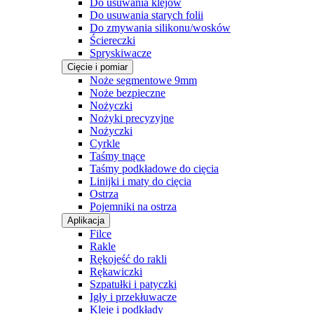
Do usuwania klejów
Do usuwania starych folii
Do zmywania silikonu/wosków
Ściereczki
Spryskiwacze
Cięcie i pomiar
Noże segmentowe 9mm
Noże bezpieczne
Nożyczki
Nożyki precyzyjne
Nożyczki
Cyrkle
Taśmy tnące
Taśmy podkładowe do cięcia
Linijki i maty do cięcia
Ostrza
Pojemniki na ostrza
Aplikacja
Filce
Rakle
Rękojeść do rakli
Rękawiczki
Szpatułki i patyczki
Igły i przekłuwacze
Kleje i podkłady