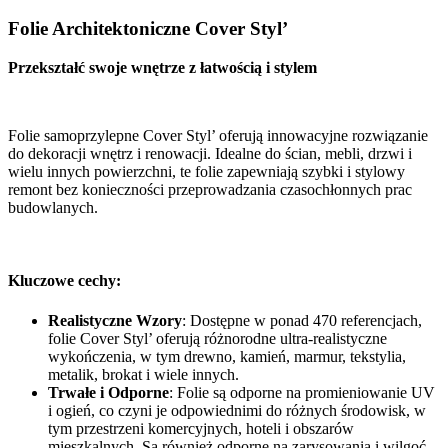
Folie Architektoniczne Cover Styl’
Przekształć swoje wnętrze z łatwością i stylem
Folie samoprzylepne Cover Styl’ oferują innowacyjne rozwiązanie
do dekoracji wnętrz i renowacji. Idealne do ścian, mebli, drzwi i
wielu innych powierzchni, te folie zapewniają szybki i stylowy
remont bez konieczności przeprowadzania czasochłonnych prac
budowlanych.
Kluczowe cechy:
Realistyczne Wzory
: Dostępne w ponad 470 referencjach,
folie Cover Styl’ oferują różnorodne ultra-realistyczne
wykończenia, w tym drewno, kamień, marmur, tekstylia,
metalik, brokat i wiele innych.
Trwałe i Odporne
: Folie są odporne na promieniowanie UV
i ogień, co czyni je odpowiednimi do różnych środowisk, w
tym przestrzeni komercyjnych, hoteli i obszarów
mieszkalnych. Są również odporne na zarysowania i wilgoć.