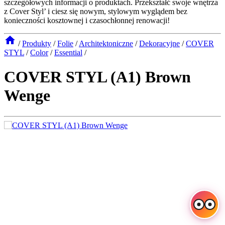
szczegółowych informacji o produktach. Przekształć swoje wnętrza
z Cover Styl’ i ciesz się nowym, stylowym wyglądem bez
konieczności kosztownej i czasochłonnej renowacji!
/
Produkty
/
Folie
/
Architektoniczne
/
Dekoracyjne
/
COVER
STYL
/
Color
/
Essential
/
COVER STYL (A1) Brown
Wenge