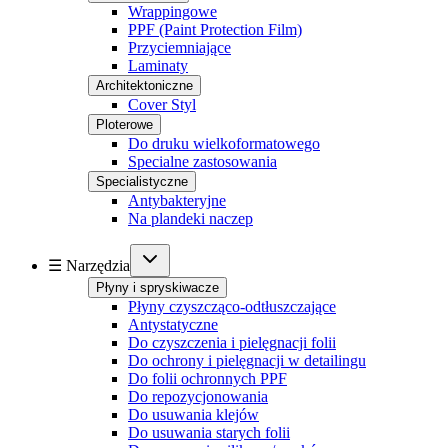
Wrappingowe
PPF (Paint Protection Film)
Przyciemniające
Laminaty
Architektoniczne
Cover Styl
Ploterowe
Do druku wielkoformatowego
Specialne zastosowania
Specialistyczne
Antybakteryjne
Na plandeki naczep
☰ Narzędzia
Płyny i spryskiwacze
Płyny czyszcząco-odtłuszczające
Antystatyczne
Do czyszczenia i pielęgnacji folii
Do ochrony i pielęgnacji w detailingu
Do folii ochronnych PPF
Do repozycjonowania
Do usuwania klejów
Do usuwania starych folii