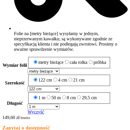
Folie na [metry bieżące] wysyłamy w jednym,
nieprzerwanym kawałku; są wykonywane zgodnie ze
specyfikacją klienta i nie podlegają zwrotowi. Prosimy o
uważne sprawdzenie wymiarów.
metry bieżące
cała rolka
próbka
Wymiar folii
122 cm
4 cm
21 cm
Szerokość
1 m
50 m
8 cm
29,5 cm
Długość
Wyczyść
149,60
zł
brutto
Zapytaj o dostępność