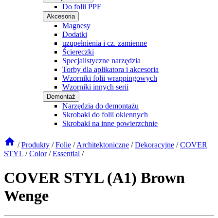
Do folii PPF
Akcesoria
Magnesy
Dodatki
uzupełnienia i cz. zamienne
Ściereczki
Specjalistyczne narzędzia
Torby dla aplikatora i akcesoria
Wzorniki folii wrappingowych
Wzorniki innych serii
Demontaż
Narzędzia do demontażu
Skrobaki do folii okiennych
Skrobaki na inne powierzchnie
/
Produkty
/
Folie
/
Architektoniczne
/
Dekoracyjne
/
COVER
STYL
/
Color
/
Essential
/
COVER STYL (A1) Brown
Wenge