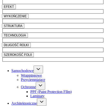
EFEKT
WYKOŃCZENIE
STRUKTURA
TECHNOLOGIA
DŁUGOŚĆ ROLKI
SZEROKOŚĆ FOLII
Samochodowe
Wrappingowe
Przyciemniające
Ochronne
PPF (Paint Protection FIlm)
Laminaty
Architektoniczne