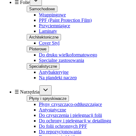
☰ Folie
Samochodowe
Wrappingowe
PPF (Paint Protection Film)
Przyciemniające
Laminaty
Architektoniczne
Cover Styl
Ploterowe
Do druku wielkoformatowego
Specialne zastosowania
Specialistyczne
Antybakteryjne
Na plandeki naczep
☰ Narzędzia
Płyny i spryskiwacze
Płyny czyszcząco-odtłuszczające
Antystatyczne
Do czyszczenia i pielęgnacji folii
Do ochrony i pielęgnacji w detailingu
Do folii ochronnych PPF
Do repozycjonowania