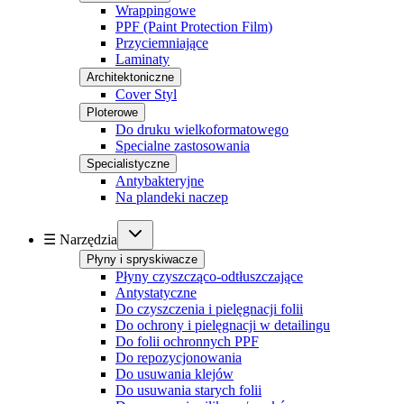
Wrappingowe
PPF (Paint Protection Film)
Przyciemniające
Laminaty
Architektoniczne
Cover Styl
Ploterowe
Do druku wielkoformatowego
Specialne zastosowania
Specialistyczne
Antybakteryjne
Na plandeki naczep
☰ Narzędzia
Płyny i spryskiwacze
Płyny czyszcząco-odtłuszczające
Antystatyczne
Do czyszczenia i pielęgnacji folii
Do ochrony i pielęgnacji w detailingu
Do folii ochronnych PPF
Do repozycjonowania
Do usuwania klejów
Do usuwania starych folii