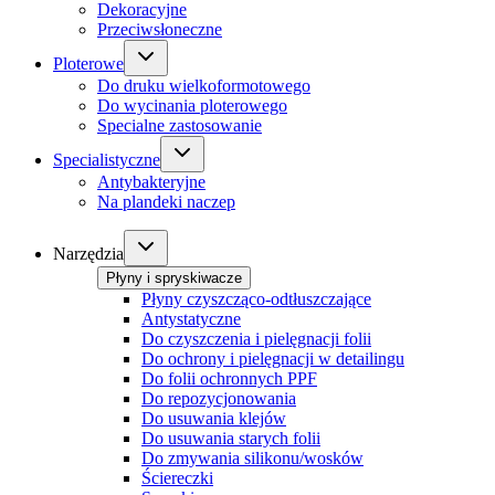
Dekoracyjne
Przeciwsłoneczne
Ploterowe
Do druku wielkoformotowego
Do wycinania ploterowego
Specialne zastosowanie
Specialistyczne
Antybakteryjne
Na plandeki naczep
Narzędzia
Płyny i spryskiwacze
Płyny czyszcząco-odtłuszczające
Antystatyczne
Do czyszczenia i pielęgnacji folii
Do ochrony i pielęgnacji w detailingu
Do folii ochronnych PPF
Do repozycjonowania
Do usuwania klejów
Do usuwania starych folii
Do zmywania silikonu/wosków
Ściereczki