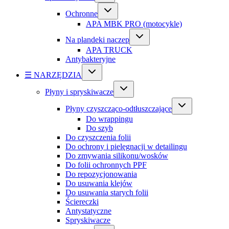
Ochronne
APA MBK PRO (motocykle)
Na plandeki naczep
APA TRUCK
Antybakteryjne
☰ NARZĘDZIA
Płyny i spryskiwacze
Płyny czyszcząco-odtłuszczające
Do wrappingu
Do szyb
Do czyszczenia folii
Do ochrony i pielęgnacji w detailingu
Do zmywania silikonu/wosków
Do folii ochronnych PPF
Do repozycjonowania
Do usuwania klejów
Do usuwania starych folii
Ściereczki
Antystatyczne
Spryskiwacze