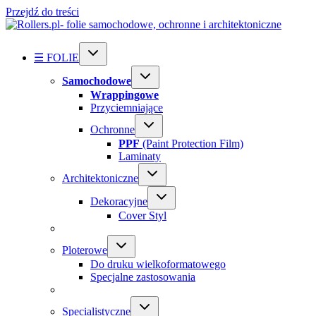
Przejdź do treści
☰ FOLIE
Samochodowe
Wrappingowe
Przyciemniające
Ochronne
PPF
(Paint Protection Film)
Laminaty
Architektoniczne
Dekoracyjne
Cover Styl
Ploterowe
Do druku wielkoformatowego
Specjalne zastosowania
Specialistyczne