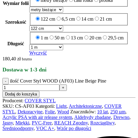
metry bieżące
cała rolka
próbka
Wymiar folii
122 cm
6,5 cm
14 cm
21 cm
Szerokość
1 m
50 m
13 cm
20 cm
29,5 cm
Długość
Wyczyść
180,40
zł
brutto
Dostawa w 1-3 dni
ilość Cover Styl WOOD (AF03) Line Beige Pine
Dodaj do koszyka
Producent:
COVER STYL
SKU:
CS-AF03
Kategorii:
Light
,
Architektoniczne
,
COVER
STYL
,
Dekoracyjne
,
Folie
,
Wood
Znaczników:
10 lat
,
250 µm
,
Acrylic PSA with air release system
,
Aldehydy zbadane
,
Drewno
,
Jasny
,
Miękki
,
PVC-Free
,
REACH Zgodny
,
Rozciągliwy
,
Średnioodporny
,
VOC A+
,
Wzór po długości