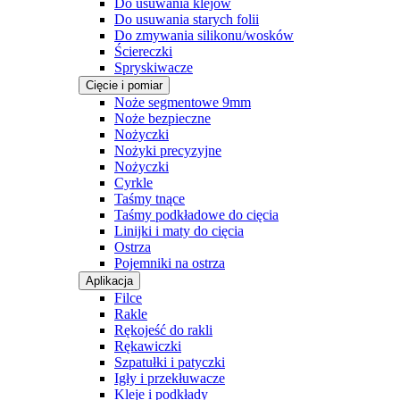
Do usuwania klejów
Do usuwania starych folii
Do zmywania silikonu/wosków
Ściereczki
Spryskiwacze
Cięcie i pomiar
Noże segmentowe 9mm
Noże bezpieczne
Nożyczki
Nożyki precyzyjne
Nożyczki
Cyrkle
Taśmy tnące
Taśmy podkładowe do cięcia
Linijki i maty do cięcia
Ostrza
Pojemniki na ostrza
Aplikacja
Filce
Rakle
Rękojeść do rakli
Rękawiczki
Szpatułki i patyczki
Igły i przekłuwacze
Kleje i podkłady