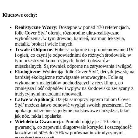
Kluczowe cechy:
Realistyczne Wzory
: Dostępne w ponad 470 referencjach,
folie Cover Styl’ oferują różnorodne ultra-realistyczne
wykończenia, w tym drewno, kamień, marmur, tekstylia,
metalik, brokat i wiele innych.
Trwałe i Odporne
: Folie są odporne na promieniowanie UV
i ogień, co czyni je odpowiednimi do różnych środowisk, w
tym przestrzeni komercyjnych, hoteli i obszarów
mieszkalnych. Są również odporne na zarysowania i wilgoć.
Ekologiczne
: Wybierając folie Cover Styl’, decydujesz się na
bardziej ekologiczne rozwiązanie renowacyjne. Folie są
wykonane z materiałów pochodzących z recyklingu, co
zmniejsza ilość odpadów i wpływ na środowisko związany z
tradycyjnymi metodami renowacji.
Łatwe w Aplikacji
: Dzięki samoprzylepnym foliom Cover
Styl’ możesz łatwo odnowić wygląd swoich przestrzeni. Do
aplikacji potrzebne są jedynie podstawowe narzędzia, takie
jak nóż, rakla i opalarka.
Wieloletnia Gwarancja
: Produkt objęty jest 10-letnią
gwarancją, co zapewnia długotrwałe korzyści i oszczędność
kosztów od 50% do 70% w porównaniu z tradycyjnymi