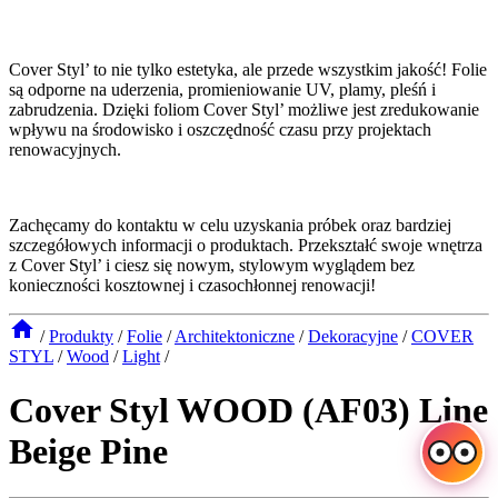
Cover Styl’ to nie tylko estetyka, ale przede wszystkim jakość! Folie
są odporne na uderzenia, promieniowanie UV, plamy, pleśń i
zabrudzenia. Dzięki foliom Cover Styl’ możliwe jest zredukowanie
wpływu na środowisko i oszczędność czasu przy projektach
renowacyjnych.
Zachęcamy do kontaktu w celu uzyskania próbek oraz bardziej
szczegółowych informacji o produktach. Przekształć swoje wnętrza
z Cover Styl’ i ciesz się nowym, stylowym wyglądem bez
konieczności kosztownej i czasochłonnej renowacji!
/
Produkty
/
Folie
/
Architektoniczne
/
Dekoracyjne
/
COVER
STYL
/
Wood
/
Light
/
Cover Styl WOOD (AF03) Line
Beige Pine