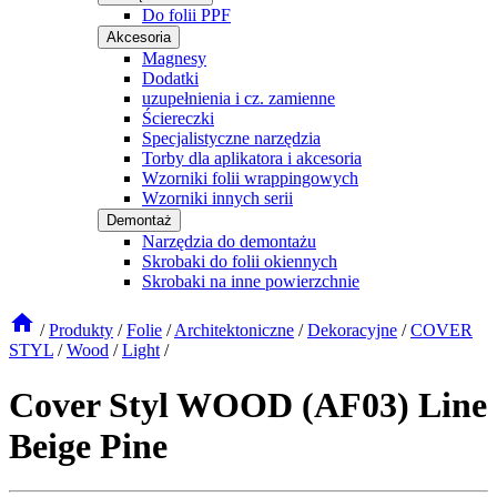
Do folii PPF
Akcesoria
Magnesy
Dodatki
uzupełnienia i cz. zamienne
Ściereczki
Specjalistyczne narzędzia
Torby dla aplikatora i akcesoria
Wzorniki folii wrappingowych
Wzorniki innych serii
Demontaż
Narzędzia do demontażu
Skrobaki do folii okiennych
Skrobaki na inne powierzchnie
/
Produkty
/
Folie
/
Architektoniczne
/
Dekoracyjne
/
COVER
STYL
/
Wood
/
Light
/
Cover Styl WOOD (AF03) Line
Beige Pine