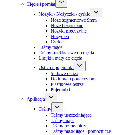
Cięcie i pomiar
Nożyki / Nożyczki / cyrkle
Noże segmentowe 9mm
Noże bezpieczne
Nożyki precyzyjne
Nożyczki
Cyrkle
Taśmy tnące
Taśmy podkładowe do cięcia
Linijki i maty do cięcia
Ostrza i pojemniki
Stalowe ostrza
Do innych powierzchni
Plastikowe ostrza
Pojemniki
Aplikacja
Taśmy
Taśmy uszczelniające
Taśmy tnące
Taśmy pomocnicze
Taśmy maskujące i pomocnicze