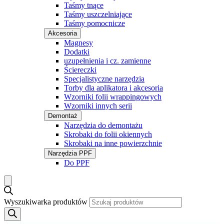
Taśmy tnące
Taśmy uszczelniające
Taśmy pomocnicze
Akcesoria
Magnesy
Dodatki
uzupełnienia i cz. zamienne
Ściereczki
Specjalistyczne narzędzia
Torby dla aplikatora i akcesoria
Wzorniki folii wrappingowych
Wzorniki innych serii
Demontaż
Narzędzia do demontażu
Skrobaki do folii okiennych
Skrobaki na inne powierzchnie
Narzędzia PPF
Do PPF
Wyszukiwarka produktów