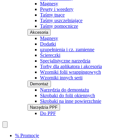
Magnesy
Pęsety i weedery
Taśmy tnące
Taśmy uszczelniające
Taśmy pomocnicze
Akcesoria
Magnesy
Dodatki
uzupełnienia i cz. zamienne
Ściereczki
Specjalistyczne narzędzia
Torby dla aplikatora i akcesoria
Wzorniki folii wrappingowych
Wzorniki innych serii
Demontaż
Narzędzia do demontażu
Skrobaki do folii okiennych
Skrobaki na inne powierzchnie
Narzędzia PPF
Do PPF
% Promocje