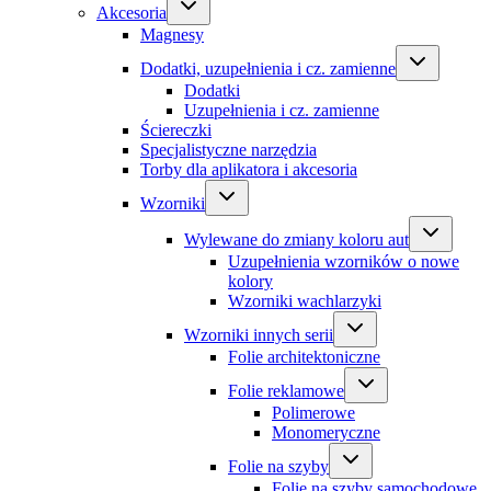
Akcesoria
Magnesy
Dodatki, uzupełnienia i cz. zamienne
Dodatki
Uzupełnienia i cz. zamienne
Ściereczki
Specjalistyczne narzędzia
Torby dla aplikatora i akcesoria
Wzorniki
Wylewane do zmiany koloru aut
Uzupełnienia wzorników o nowe
kolory
Wzorniki wachlarzyki
Wzorniki innych serii
Folie architektoniczne
Folie reklamowe
Polimerowe
Monomeryczne
Folie na szyby
Folie na szyby samochodowe