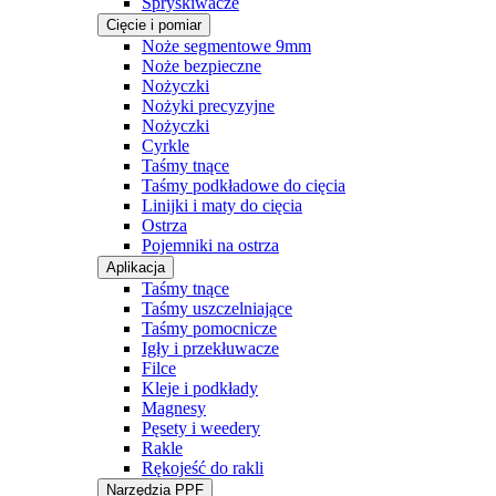
Spryskiwacze
Cięcie i pomiar
Noże segmentowe 9mm
Noże bezpieczne
Nożyczki
Nożyki precyzyjne
Nożyczki
Cyrkle
Taśmy tnące
Taśmy podkładowe do cięcia
Linijki i maty do cięcia
Ostrza
Pojemniki na ostrza
Aplikacja
Taśmy tnące
Taśmy uszczelniające
Taśmy pomocnicze
Igły i przekłuwacze
Filce
Kleje i podkłady
Magnesy
Pęsety i weedery
Rakle
Rękojeść do rakli
Narzędzia PPF