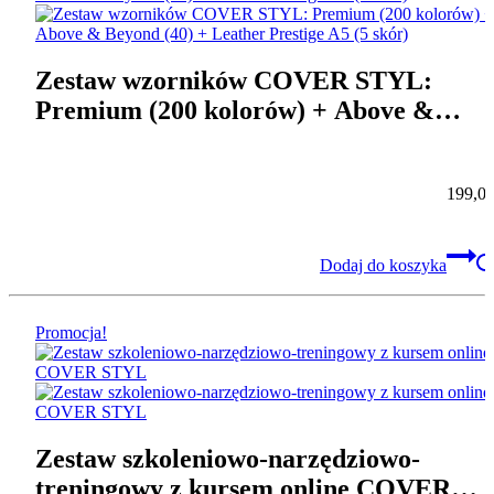
Zestaw wzorników COVER STYL:
Premium (200 kolorów) + Above &
Beyond (40) + Leather Prestige A5 (5
skór)
199,0
Dodaj do koszyka
Promocja!
Zestaw szkoleniowo-narzędziowo-
treningowy z kursem online COVER