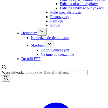
Folie na okna budynków
Folie na szyby w budynkach
Folie specjalistyczne
Ekspozytory
Katalogi
Próbki
Demontaż
Narzędzia do demontażu
Skrobaki
Do folii okiennych
Na inne powierzchnie
Do folii PPF
Wyszukiwarka produktów