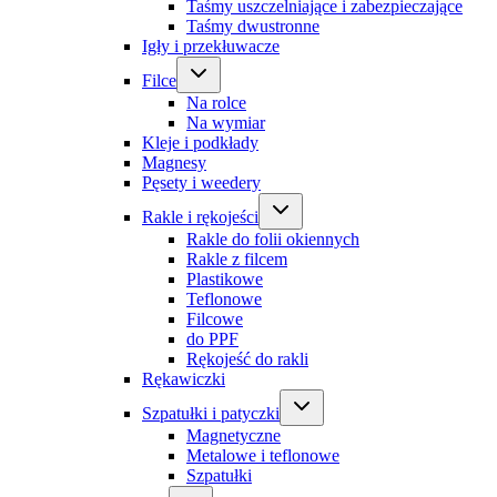
Taśmy uszczelniające i zabezpieczające
Taśmy dwustronne
Igły i przekłuwacze
Filce
Na rolce
Na wymiar
Kleje i podkłady
Magnesy
Pęsety i weedery
Rakle i rękojeści
Rakle do folii okiennych
Rakle z filcem
Plastikowe
Teflonowe
Filcowe
do PPF
Rękojeść do rakli
Rękawiczki
Szpatułki i patyczki
Magnetyczne
Metalowe i teflonowe
Szpatułki