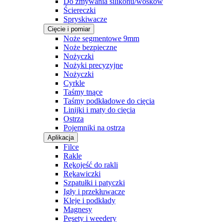
Do zmywania silikonu/wosków
Ściereczki
Spryskiwacze
Cięcie i pomiar
Noże segmentowe 9mm
Noże bezpieczne
Nożyczki
Nożyki precyzyjne
Nożyczki
Cyrkle
Taśmy tnące
Taśmy podkładowe do cięcia
Linijki i maty do cięcia
Ostrza
Pojemniki na ostrza
Aplikacja
Filce
Rakle
Rękojeść do rakli
Rękawiczki
Szpatułki i patyczki
Igły i przekłuwacze
Kleje i podkłady
Magnesy
Pęsety i weedery