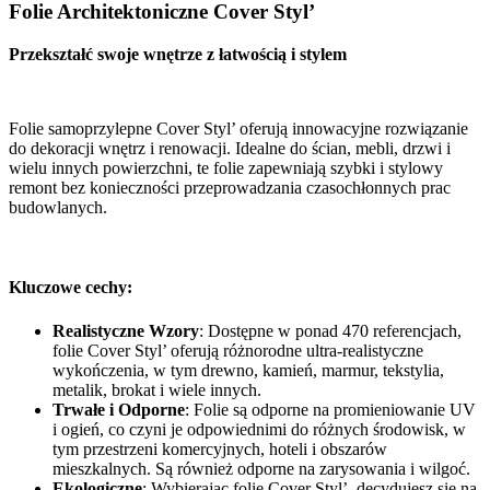
Folie Architektoniczne Cover Styl’
Przekształć swoje wnętrze z łatwością i stylem
Folie samoprzylepne Cover Styl’ oferują innowacyjne rozwiązanie
do dekoracji wnętrz i renowacji. Idealne do ścian, mebli, drzwi i
wielu innych powierzchni, te folie zapewniają szybki i stylowy
remont bez konieczności przeprowadzania czasochłonnych prac
budowlanych.
Kluczowe cechy:
Realistyczne Wzory
: Dostępne w ponad 470 referencjach,
folie Cover Styl’ oferują różnorodne ultra-realistyczne
wykończenia, w tym drewno, kamień, marmur, tekstylia,
metalik, brokat i wiele innych.
Trwałe i Odporne
: Folie są odporne na promieniowanie UV
i ogień, co czyni je odpowiednimi do różnych środowisk, w
tym przestrzeni komercyjnych, hoteli i obszarów
mieszkalnych. Są również odporne na zarysowania i wilgoć.
Ekologiczne
: Wybierając folie Cover Styl’, decydujesz się na