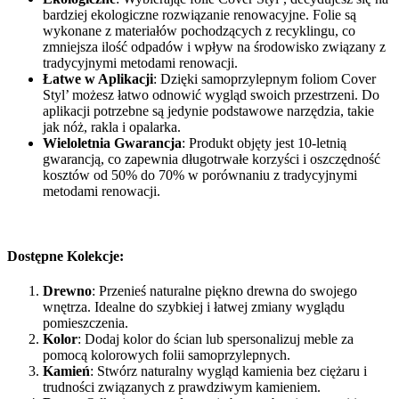
bardziej ekologiczne rozwiązanie renowacyjne. Folie są
wykonane z materiałów pochodzących z recyklingu, co
zmniejsza ilość odpadów i wpływ na środowisko związany z
tradycyjnymi metodami renowacji.
Łatwe w Aplikacji
: Dzięki samoprzylepnym foliom Cover
Styl’ możesz łatwo odnowić wygląd swoich przestrzeni. Do
aplikacji potrzebne są jedynie podstawowe narzędzia, takie
jak nóż, rakla i opalarka.
Wieloletnia Gwarancja
: Produkt objęty jest 10-letnią
gwarancją, co zapewnia długotrwałe korzyści i oszczędność
kosztów od 50% do 70% w porównaniu z tradycyjnymi
metodami renowacji.
Dostępne Kolekcje:
Drewno
: Przenieś naturalne piękno drewna do swojego
wnętrza. Idealne do szybkiej i łatwej zmiany wyglądu
pomieszczenia.
Kolor
: Dodaj kolor do ścian lub spersonalizuj meble za
pomocą kolorowych folii samoprzylepnych.
Kamień
: Stwórz naturalny wygląd kamienia bez ciężaru i
trudności związanych z prawdziwym kamieniem.