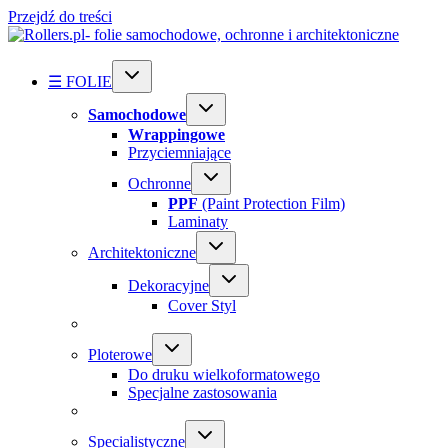
Przejdź do treści
☰ FOLIE
Samochodowe
Wrappingowe
Przyciemniające
Ochronne
PPF
(Paint Protection Film)
Laminaty
Architektoniczne
Dekoracyjne
Cover Styl
Ploterowe
Do druku wielkoformatowego
Specjalne zastosowania
Specialistyczne