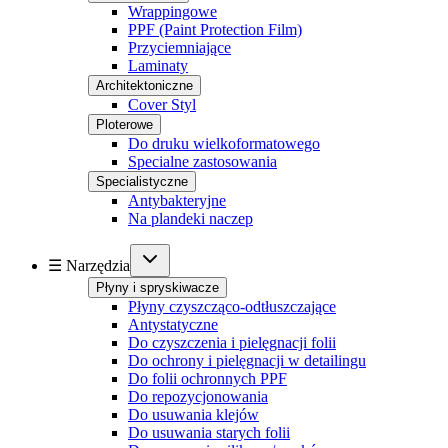
Wrappingowe
PPF (Paint Protection Film)
Przyciemniające
Laminaty
Architektoniczne
Cover Styl
Ploterowe
Do druku wielkoformatowego
Specialne zastosowania
Specialistyczne
Antybakteryjne
Na plandeki naczep
☰ Narzędzia
Płyny i spryskiwacze
Płyny czyszcząco-odtłuszczające
Antystatyczne
Do czyszczenia i pielęgnacji folii
Do ochrony i pielęgnacji w detailingu
Do folii ochronnych PPF
Do repozycjonowania
Do usuwania klejów
Do usuwania starych folii