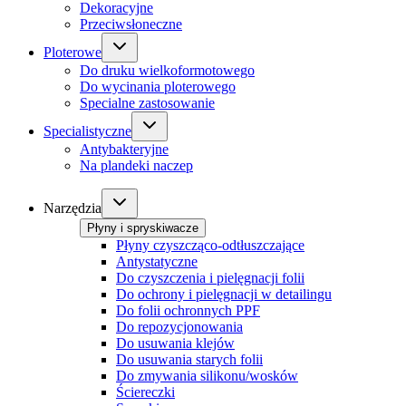
Dekoracyjne
Przeciwsłoneczne
Ploterowe
Do druku wielkoformotowego
Do wycinania ploterowego
Specialne zastosowanie
Specialistyczne
Antybakteryjne
Na plandeki naczep
Narzędzia
Płyny i spryskiwacze
Płyny czyszcząco-odtłuszczające
Antystatyczne
Do czyszczenia i pielęgnacji folii
Do ochrony i pielęgnacji w detailingu
Do folii ochronnych PPF
Do repozycjonowania
Do usuwania klejów
Do usuwania starych folii
Do zmywania silikonu/wosków
Ściereczki