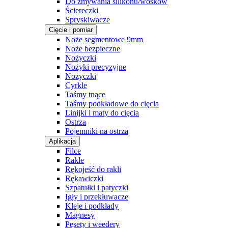
Do zmywania silikonu/wosków
Ściereczki
Spryskiwacze
Cięcie i pomiar
Noże segmentowe 9mm
Noże bezpieczne
Nożyczki
Nożyki precyzyjne
Nożyczki
Cyrkle
Taśmy tnące
Taśmy podkładowe do cięcia
Linijki i maty do cięcia
Ostrza
Pojemniki na ostrza
Aplikacja
Filce
Rakle
Rękojeść do rakli
Rękawiczki
Szpatułki i patyczki
Igły i przekłuwacze
Kleje i podkłady
Magnesy
Pęsety i weedery