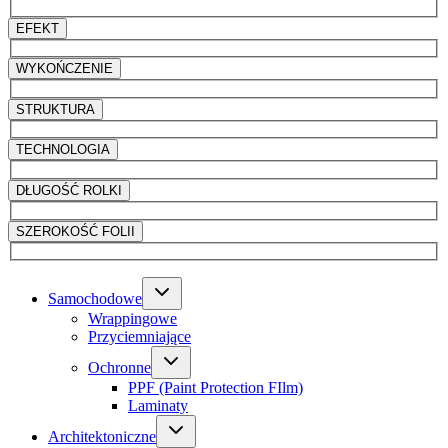
EFEKT
WYKOŃCZENIE
STRUKTURA
TECHNOLOGIA
DŁUGOŚĆ ROLKI
SZEROKOŚĆ FOLII
Samochodowe
Wrappingowe
Przyciemniające
Ochronne
PPF (Paint Protection FIlm)
Laminaty
Architektoniczne