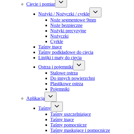
Cięcie i pomiar
Nożyki / Nożyczki / cyrkle
Noże segmentowe 9mm
Noże bezpieczne
Nożyki precyzyjne
Nożyczki
Cyrkle
Taśmy tnące
Taśmy podkładowe do cięcia
Linijki i maty do cięcia
Ostrza i pojemniki
Stalowe ostrza
Do innych powierzchni
Plastikowe ostrza
Pojemniki
Aplikacja
Taśmy
Taśmy uszczelniające
Taśmy tnące
Taśmy pomocnicze
Taśmy maskujące i pomocnicze