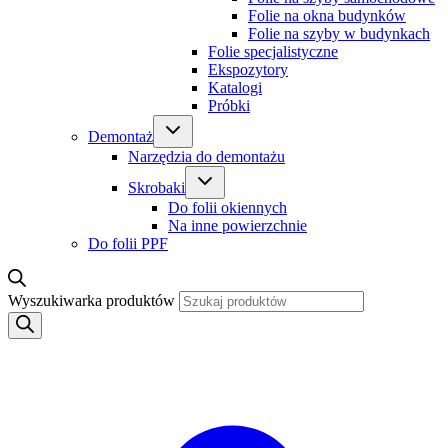
Folie na okna budynków
Folie na szyby w budynkach
Folie specjalistyczne
Ekspozytory
Katalogi
Próbki
Demontaż
Narzędzia do demontażu
Skrobaki
Do folii okiennych
Na inne powierzchnie
Do folii PPF
Wyszukiwarka produktów