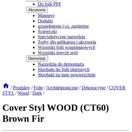
Do folii PPF
Akcesoria
Magnesy
Dodatki
uzupełnienia i cz. zamienne
Ściereczki
Specjalistyczne narzędzia
Torby dla aplikatora i akcesoria
Wzorniki folii wrappingowych
Wzorniki innych serii
Demontaż
Narzędzia do demontażu
Skrobaki do folii okiennych
Skrobaki na inne powierzchnie
/
Produkty
/
Folie
/
Architektoniczne
/
Dekoracyjne
/
COVER
STYL
/
Wood
/
Dark
/
Cover Styl WOOD (CT60)
Brown Fir