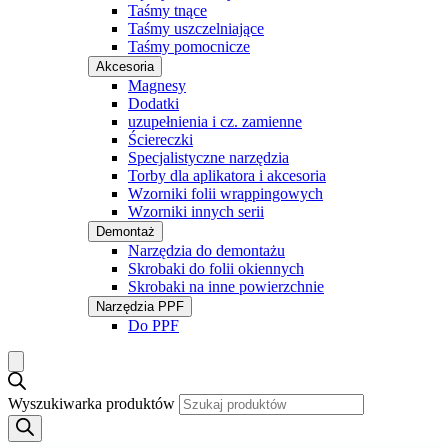
Taśmy tnące
Taśmy uszczelniające
Taśmy pomocnicze
Akcesoria
Magnesy
Dodatki
uzupełnienia i cz. zamienne
Ściereczki
Specjalistyczne narzędzia
Torby dla aplikatora i akcesoria
Wzorniki folii wrappingowych
Wzorniki innych serii
Demontaż
Narzędzia do demontażu
Skrobaki do folii okiennych
Skrobaki na inne powierzchnie
Narzędzia PPF
Do PPF
Wyszukiwarka produktów