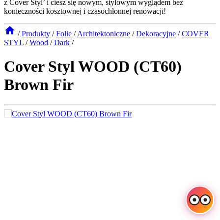
z Cover Styl’ i ciesz się nowym, stylowym wyglądem bez
konieczności kosztownej i czasochłonnej renowacji!
/
Produkty
/
Folie
/
Architektoniczne
/
Dekoracyjne
/
COVER
STYL
/
Wood
/
Dark
/
Cover Styl WOOD (CT60)
Brown Fir