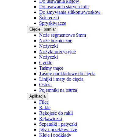
Do usuwania klejów
Do usuwania starych folii
Do zmywania silikonu/wosków
Ściereczki
Spryskiwacze
Cięcie i pomiar
Noże segmentowe 9mm
Noże bezpieczne
Nożyczki
Nożyki precyzyjne
Nożyczki
Cyrkle
Taśmy tnące
Taśmy podkładowe do cięcia
Linijki i maty do cięcia
Ostrza
Pojemniki na ostrza
Aplikacja
Filce
Rakle
Rękojeść do rakli
Rękawiczki
Szpatułki i patyczki
Igły i przekłuwacze
Kleje i podkłady