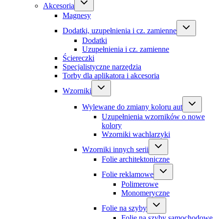
Akcesoria
Magnesy
Dodatki, uzupełnienia i cz. zamienne
Dodatki
Uzupełnienia i cz. zamienne
Ściereczki
Specjalistyczne narzędzia
Torby dla aplikatora i akcesoria
Wzorniki
Wylewane do zmiany koloru aut
Uzupełnienia wzorników o nowe
kolory
Wzorniki wachlarzyki
Wzorniki innych serii
Folie architektoniczne
Folie reklamowe
Polimerowe
Monomeryczne
Folie na szyby
Folie na szyby samochodowe