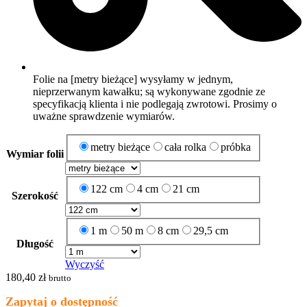
Folie na [metry bieżące] wysyłamy w jednym,
nieprzerwanym kawałku; są wykonywane zgodnie ze
specyfikacją klienta i nie podlegają zwrotowi. Prosimy o
uważne sprawdzenie wymiarów.
metry bieżące
cała rolka
próbka
Wymiar folii
122 cm
4 cm
21 cm
Szerokość
1 m
50 m
8 cm
29,5 cm
Długość
Wyczyść
180,40
zł
brutto
Zapytaj o dostępność