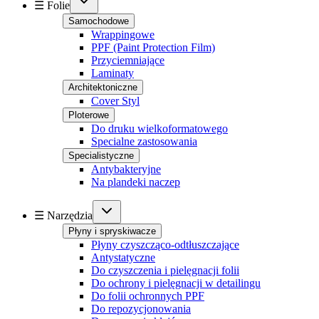
☰ Folie
Samochodowe
Wrappingowe
PPF (Paint Protection Film)
Przyciemniające
Laminaty
Architektoniczne
Cover Styl
Ploterowe
Do druku wielkoformatowego
Specialne zastosowania
Specialistyczne
Antybakteryjne
Na plandeki naczep
☰ Narzędzia
Płyny i spryskiwacze
Płyny czyszcząco-odtłuszczające
Antystatyczne
Do czyszczenia i pielęgnacji folii
Do ochrony i pielęgnacji w detailingu
Do folii ochronnych PPF
Do repozycjonowania