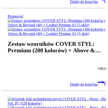
Dodaj do koszyka
Promocja!
Zestaw wzorników COVER STYL:
Premium (200 kolorów) + Above &
Beyond (40) + Leather Prestige A5 (5
skór)
199,0
Dodaj do koszyka