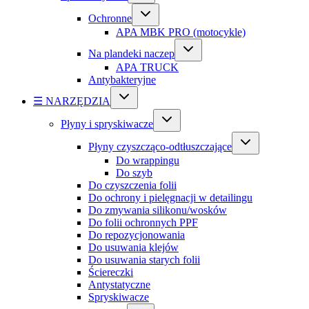
Ochronne
APA MBK PRO (motocykle)
Na plandeki naczep
APA TRUCK
Antybakteryjne
☰ NARZĘDZIA
Płyny i spryskiwacze
Płyny czyszcząco-odtłuszczające
Do wrappingu
Do szyb
Do czyszczenia folii
Do ochrony i pielęgnacji w detailingu
Do zmywania silikonu/wosków
Do folii ochronnych PPF
Do repozycjonowania
Do usuwania klejów
Do usuwania starych folii
Ściereczki
Antystatyczne
Spryskiwacze