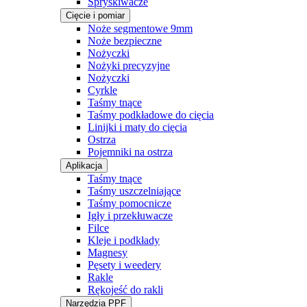
Spryskiwacze
Cięcie i pomiar
Noże segmentowe 9mm
Noże bezpieczne
Nożyczki
Nożyki precyzyjne
Nożyczki
Cyrkle
Taśmy tnące
Taśmy podkładowe do cięcia
Linijki i maty do cięcia
Ostrza
Pojemniki na ostrza
Aplikacja
Taśmy tnące
Taśmy uszczelniające
Taśmy pomocnicze
Igły i przekłuwacze
Filce
Kleje i podkłady
Magnesy
Pęsety i weedery
Rakle
Rękojeść do rakli
Narzędzia PPF