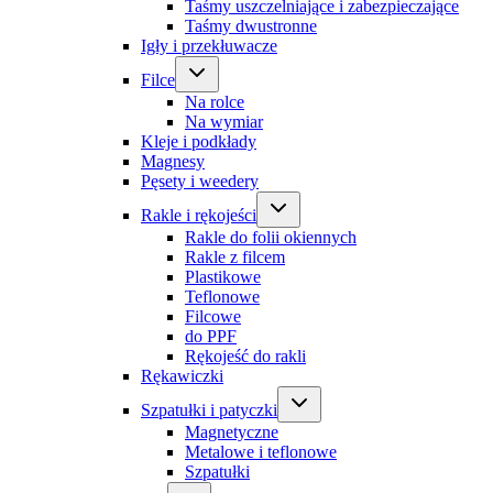
Taśmy uszczelniające i zabezpieczające
Taśmy dwustronne
Igły i przekłuwacze
Filce
Na rolce
Na wymiar
Kleje i podkłady
Magnesy
Pęsety i weedery
Rakle i rękojeści
Rakle do folii okiennych
Rakle z filcem
Plastikowe
Teflonowe
Filcowe
do PPF
Rękojeść do rakli
Rękawiczki
Szpatułki i patyczki
Magnetyczne
Metalowe i teflonowe
Szpatułki