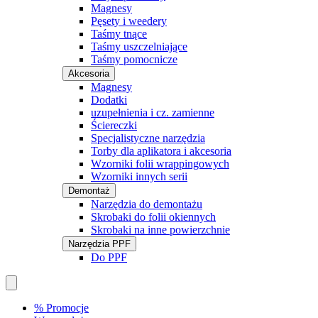
Magnesy
Pęsety i weedery
Taśmy tnące
Taśmy uszczelniające
Taśmy pomocnicze
Akcesoria
Magnesy
Dodatki
uzupełnienia i cz. zamienne
Ściereczki
Specjalistyczne narzędzia
Torby dla aplikatora i akcesoria
Wzorniki folii wrappingowych
Wzorniki innych serii
Demontaż
Narzędzia do demontażu
Skrobaki do folii okiennych
Skrobaki na inne powierzchnie
Narzędzia PPF
Do PPF
% Promocje