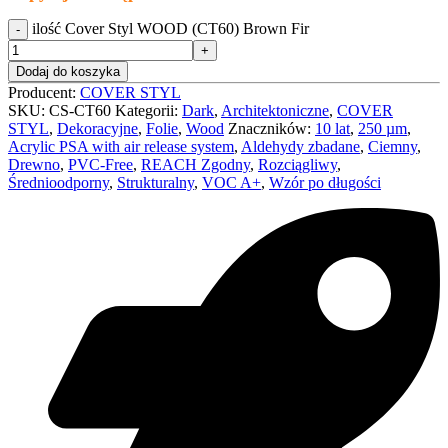
ilość Cover Styl WOOD (CT60) Brown Fir
Dodaj do koszyka
Producent:
COVER STYL
SKU:
CS-CT60
Kategorii:
Dark
,
Architektoniczne
,
COVER
STYL
,
Dekoracyjne
,
Folie
,
Wood
Znaczników:
10 lat
,
250 µm
,
Acrylic PSA with air release system
,
Aldehydy zbadane
,
Ciemny
,
Drewno
,
PVC-Free
,
REACH Zgodny
,
Rozciągliwy
,
Średnioodporny
,
Strukturalny
,
VOC A+
,
Wzór po długości