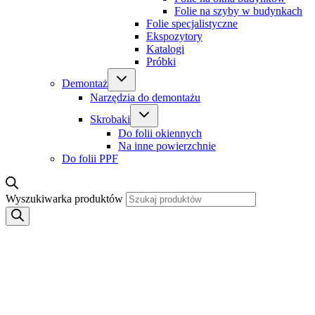
Folie na szyby w budynkach
Folie specjalistyczne
Ekspozytory
Katalogi
Próbki
Demontaż
Narzędzia do demontażu
Skrobaki
Do folii okiennych
Na inne powierzchnie
Do folii PPF
Wyszukiwarka produktów