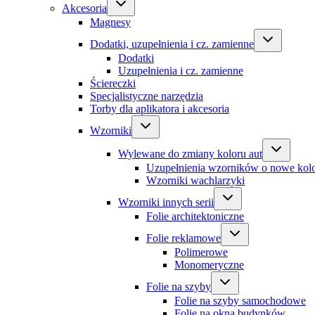
Akcesoria
Magnesy
Dodatki, uzupełnienia i cz. zamienne
Dodatki
Uzupełnienia i cz. zamienne
Ściereczki
Specjalistyczne narzędzia
Torby dla aplikatora i akcesoria
Wzorniki
Wylewane do zmiany koloru aut
Uzupełnienia wzorników o nowe kol
Wzorniki wachlarzyki
Wzorniki innych serii
Folie architektoniczne
Folie reklamowe
Polimerowe
Monomeryczne
Folie na szyby
Folie na szyby samochodowe
Folie na okna budynków