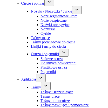
Cięcie i pomiar
Nożyki / Nożyczki / cyrkle
Noże segmentowe 9mm
Noże bezpieczne
Nożyki precyzyjne
Nożyczki
Cyrkle
Taśmy tnące
Taśmy podkładowe do cięcia
Linijki i maty do cięcia
Ostrza i pojemniki
Stalowe ostrza
Do innych powierzchni
Plastikowe ostrza
Pojemniki
Aplikacja
Taśmy
Taśmy uszczelniające
Taśmy tnące
Taśmy pomocnicze
Taśmy maskujące i pomocnicze