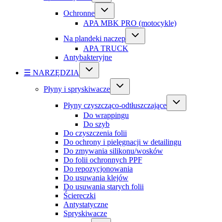
Ochronne
APA MBK PRO (motocykle)
Na plandeki naczep
APA TRUCK
Antybakteryjne
☰ NARZĘDZIA
Płyny i spryskiwacze
Płyny czyszcząco-odtłuszczające
Do wrappingu
Do szyb
Do czyszczenia folii
Do ochrony i pielęgnacji w detailingu
Do zmywania silikonu/wosków
Do folii ochronnych PPF
Do repozycjonowania
Do usuwania klejów
Do usuwania starych folii
Ściereczki
Antystatyczne
Spryskiwacze