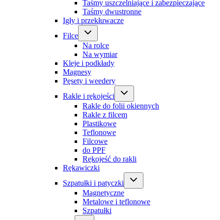
Taśmy uszczelniające i zabezpieczające
Taśmy dwustronne
Igły i przekłuwacze
Filce
Na rolce
Na wymiar
Kleje i podkłady
Magnesy
Pęsety i weedery
Rakle i rękojeści
Rakle do folii okiennych
Rakle z filcem
Plastikowe
Teflonowe
Filcowe
do PPF
Rękojeść do rakli
Rękawiczki
Szpatułki i patyczki
Magnetyczne
Metalowe i teflonowe
Szpatułki