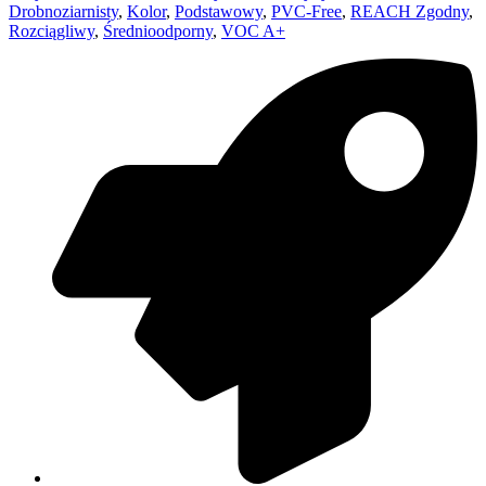
Drobnoziarnisty
,
Kolor
,
Podstawowy
,
PVC-Free
,
REACH Zgodny
,
Rozciągliwy
,
Średnioodporny
,
VOC A+