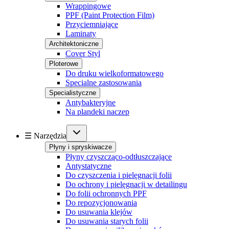
Wrappingowe
PPF (Paint Protection Film)
Przyciemniające
Laminaty
Architektoniczne
Cover Styl
Ploterowe
Do druku wielkoformatowego
Specialne zastosowania
Specialistyczne
Antybakteryjne
Na plandeki naczep
☰ Narzędzia
Płyny i spryskiwacze
Płyny czyszcząco-odtłuszczające
Antystatyczne
Do czyszczenia i pielęgnacji folii
Do ochrony i pielęgnacji w detailingu
Do folii ochronnych PPF
Do repozycjonowania
Do usuwania klejów
Do usuwania starych folii