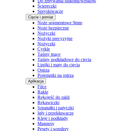
Do zmywania silikonu/wosków
Ściereczki
Spryskiwacze
Cięcie i pomiar
Noże segmentowe 9mm
Noże bezpieczne
Nożyczki
Nożyki precyzyjne
Nożyczki
Cyrkle
Taśmy tnące
Taśmy podkładowe do cięcia
Linijki i maty do cięcia
Ostrza
Pojemniki na ostrza
Aplikacja
Filce
Rakle
Rękojeść do rakli
Rękawiczki
Szpatułki i patyczki
Igły i przekłuwacze
Kleje i podkłady
Magnesy
Pęsety i weedery