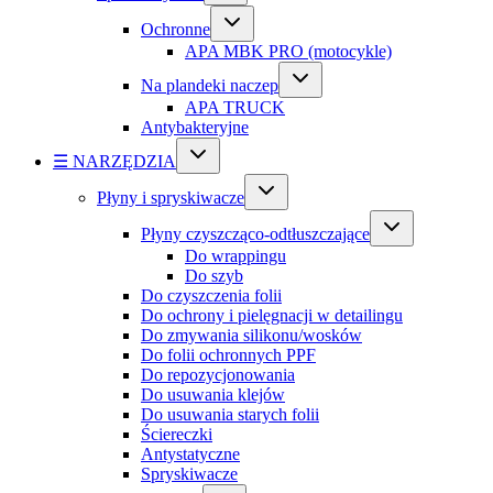
Ochronne
APA MBK PRO (motocykle)
Na plandeki naczep
APA TRUCK
Antybakteryjne
☰ NARZĘDZIA
Płyny i spryskiwacze
Płyny czyszcząco-odtłuszczające
Do wrappingu
Do szyb
Do czyszczenia folii
Do ochrony i pielęgnacji w detailingu
Do zmywania silikonu/wosków
Do folii ochronnych PPF
Do repozycjonowania
Do usuwania klejów
Do usuwania starych folii
Ściereczki
Antystatyczne
Spryskiwacze