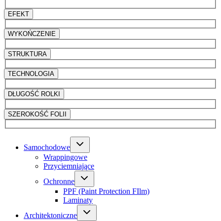
EFEKT
WYKOŃCZENIE
STRUKTURA
TECHNOLOGIA
DŁUGOŚĆ ROLKI
SZEROKOŚĆ FOLII
Samochodowe
Wrappingowe
Przyciemniające
Ochronne
PPF (Paint Protection FIlm)
Laminaty
Architektoniczne