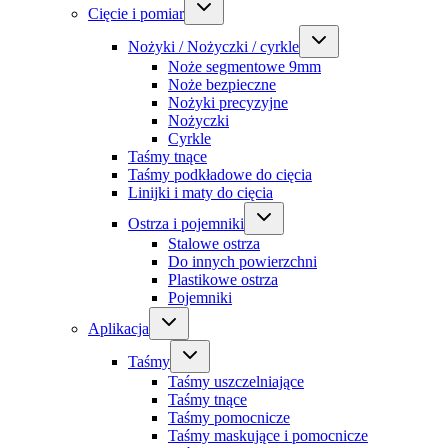
Cięcie i pomiar
Nożyki / Nożyczki / cyrkle
Noże segmentowe 9mm
Noże bezpieczne
Nożyki precyzyjne
Nożyczki
Cyrkle
Taśmy tnące
Taśmy podkładowe do cięcia
Linijki i maty do cięcia
Ostrza i pojemniki
Stalowe ostrza
Do innych powierzchni
Plastikowe ostrza
Pojemniki
Aplikacja
Taśmy
Taśmy uszczelniające
Taśmy tnące
Taśmy pomocnicze
Taśmy maskujące i pomocnicze