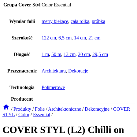
Grupa Cover Styl
Color Essential
Wymiar folii
metry bieżące
,
cała rolka
,
próbka
Szerokość
122 cm
,
6,5 cm
,
14 cm
,
21 cm
Długość
1 m
,
50 m
,
13 cm
,
20 cm
,
29,5 cm
Przeznaczenie
Architektura
,
Dekoracje
Technologia
Polimerowe
Producent
/
Produkty
/
Folie
/
Architektoniczne
/
Dekoracyjne
/
COVER
STYL
/
Color
/
Essential
/
COVER STYL (L2) Chilli on