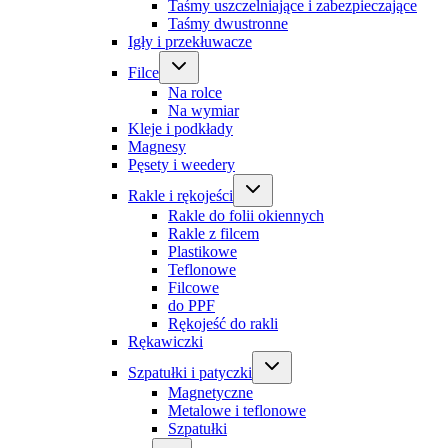
Taśmy uszczelniające i zabezpieczające
Taśmy dwustronne
Igły i przekłuwacze
Filce
Na rolce
Na wymiar
Kleje i podkłady
Magnesy
Pęsety i weedery
Rakle i rękojeści
Rakle do folii okiennych
Rakle z filcem
Plastikowe
Teflonowe
Filcowe
do PPF
Rękojeść do rakli
Rękawiczki
Szpatułki i patyczki
Magnetyczne
Metalowe i teflonowe
Szpatułki