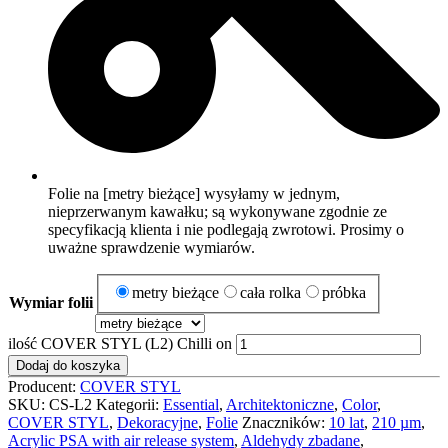
Folie na [metry bieżące] wysyłamy w jednym,
nieprzerwanym kawałku; są wykonywane zgodnie ze
specyfikacją klienta i nie podlegają zwrotowi. Prosimy o
uważne sprawdzenie wymiarów.
metry bieżące
cała rolka
próbka
Wymiar folii
ilość COVER STYL (L2) Chilli on
Dodaj do koszyka
Producent:
COVER STYL
SKU:
CS-L2
Kategorii:
Essential
,
Architektoniczne
,
Color
,
COVER STYL
,
Dekoracyjne
,
Folie
Znaczników:
10 lat
,
210 µm
,
Acrylic PSA with air release system
,
Aldehydy zbadane
,