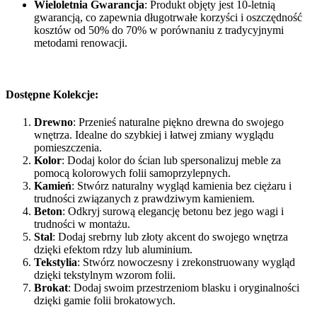
Wieloletnia Gwarancja
: Produkt objęty jest 10-letnią
gwarancją, co zapewnia długotrwałe korzyści i oszczędność
kosztów od 50% do 70% w porównaniu z tradycyjnymi
metodami renowacji.
Dostępne Kolekcje:
Drewno
: Przenieś naturalne piękno drewna do swojego
wnętrza. Idealne do szybkiej i łatwej zmiany wyglądu
pomieszczenia.
Kolor
: Dodaj kolor do ścian lub spersonalizuj meble za
pomocą kolorowych folii samoprzylepnych.
Kamień
: Stwórz naturalny wygląd kamienia bez ciężaru i
trudności związanych z prawdziwym kamieniem.
Beton
: Odkryj surową elegancję betonu bez jego wagi i
trudności w montażu.
Stal
: Dodaj srebrny lub złoty akcent do swojego wnętrza
dzięki efektom rdzy lub aluminium.
Tekstylia
: Stwórz nowoczesny i zrekonstruowany wygląd
dzięki tekstylnym wzorom folii.
Brokat
: Dodaj swoim przestrzeniom blasku i oryginalności
dzięki gamie folii brokatowych.