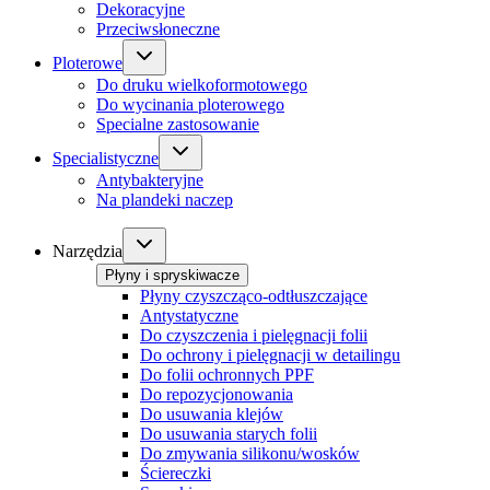
Dekoracyjne
Przeciwsłoneczne
Ploterowe
Do druku wielkoformotowego
Do wycinania ploterowego
Specialne zastosowanie
Specialistyczne
Antybakteryjne
Na plandeki naczep
Narzędzia
Płyny i spryskiwacze
Płyny czyszcząco-odtłuszczające
Antystatyczne
Do czyszczenia i pielęgnacji folii
Do ochrony i pielęgnacji w detailingu
Do folii ochronnych PPF
Do repozycjonowania
Do usuwania klejów
Do usuwania starych folii
Do zmywania silikonu/wosków
Ściereczki