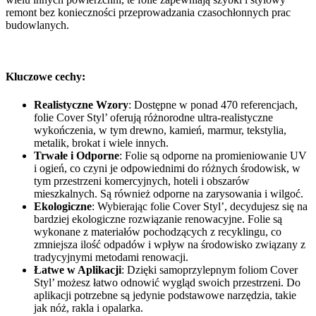
remont bez konieczności przeprowadzania czasochłonnych prac
budowlanych.
Kluczowe cechy:
Realistyczne Wzory
: Dostępne w ponad 470 referencjach,
folie Cover Styl’ oferują różnorodne ultra-realistyczne
wykończenia, w tym drewno, kamień, marmur, tekstylia,
metalik, brokat i wiele innych.
Trwałe i Odporne
: Folie są odporne na promieniowanie UV
i ogień, co czyni je odpowiednimi do różnych środowisk, w
tym przestrzeni komercyjnych, hoteli i obszarów
mieszkalnych. Są również odporne na zarysowania i wilgoć.
Ekologiczne
: Wybierając folie Cover Styl’, decydujesz się na
bardziej ekologiczne rozwiązanie renowacyjne. Folie są
wykonane z materiałów pochodzących z recyklingu, co
zmniejsza ilość odpadów i wpływ na środowisko związany z
tradycyjnymi metodami renowacji.
Łatwe w Aplikacji
: Dzięki samoprzylepnym foliom Cover
Styl’ możesz łatwo odnowić wygląd swoich przestrzeni. Do
aplikacji potrzebne są jedynie podstawowe narzędzia, takie
jak nóż, rakla i opalarka.