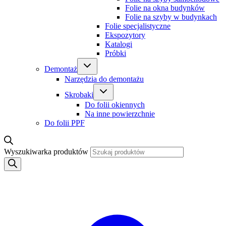
Folie na okna budynków
Folie na szyby w budynkach
Folie specjalistyczne
Ekspozytory
Katalogi
Próbki
Demontaż
Narzędzia do demontażu
Skrobaki
Do folii okiennych
Na inne powierzchnie
Do folii PPF
Wyszukiwarka produktów