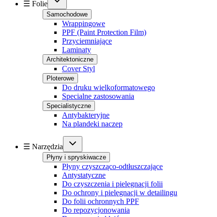
☰ Folie
Samochodowe
Wrappingowe
PPF (Paint Protection Film)
Przyciemniające
Laminaty
Architektoniczne
Cover Styl
Ploterowe
Do druku wielkoformatowego
Specialne zastosowania
Specialistyczne
Antybakteryjne
Na plandeki naczep
☰ Narzędzia
Płyny i spryskiwacze
Płyny czyszcząco-odtłuszczające
Antystatyczne
Do czyszczenia i pielęgnacji folii
Do ochrony i pielęgnacji w detailingu
Do folii ochronnych PPF
Do repozycjonowania