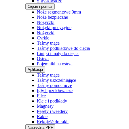
Spryskiwacze
Cięcie i pomiar
Noże segmentowe 9mm
Noże bezpieczne
Nożyczki
Nożyki precyzyjne
Nożyczki
Cyrkle
Taśmy tnące
Taśmy podkładowe do cięcia
Linijki i maty do cięcia
Ostrza
Pojemniki na ostrza
Aplikacja
Taśmy tnące
Taśmy uszczelniające
Taśmy pomocnicze
Igły i przekłuwacze
Filce
Kleje i podkłady
Magnesy
Pęsety i weedery
Rakle
Rękojeść do rakli
Narzędzia PPF