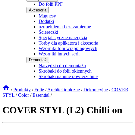
Do folii PPF
Akcesoria
Magnesy
Dodatki
uzupełnienia i cz. zamienne
Ściereczki
Specjalistyczne narzędzia
Torby dla aplikatora i akcesoria
Wzorniki folii wrappingowych
Wzorniki innych serii
Demontaż
Narzędzia do demontażu
Skrobaki do folii okiennych
Skrobaki na inne powierzchnie
/
Produkty
/
Folie
/
Architektoniczne
/
Dekoracyjne
/
COVER
STYL
/
Color
/
Essential
/
COVER STYL (L2) Chilli on