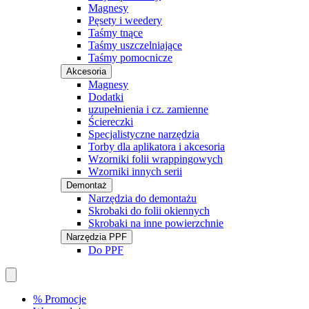
Magnesy
Pęsety i weedery
Taśmy tnące
Taśmy uszczelniające
Taśmy pomocnicze
Akcesoria
Magnesy
Dodatki
uzupełnienia i cz. zamienne
Ściereczki
Specjalistyczne narzędzia
Torby dla aplikatora i akcesoria
Wzorniki folii wrappingowych
Wzorniki innych serii
Demontaż
Narzędzia do demontażu
Skrobaki do folii okiennych
Skrobaki na inne powierzchnie
Narzędzia PPF
Do PPF
% Promocje