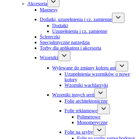
Akcesoria
Magnesy
Dodatki, uzupełnienia i cz. zamienne
Dodatki
Uzupełnienia i cz. zamienne
Ściereczki
Specjalistyczne narzędzia
Torby dla aplikatora i akcesoria
Wzorniki
Wylewane do zmiany koloru aut
Uzupełnienia wzorników o nowe
kolory
Wzorniki wachlarzyki
Wzorniki innych serii
Folie architektoniczne
Folie reklamowe
Polimerowe
Monomeryczne
Folie na szyby
Folie na szyby samochodowe