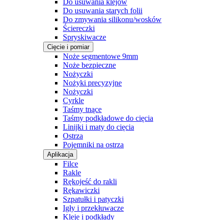
Do usuwania klejów
Do usuwania starych folii
Do zmywania silikonu/wosków
Ściereczki
Spryskiwacze
Cięcie i pomiar
Noże segmentowe 9mm
Noże bezpieczne
Nożyczki
Nożyki precyzyjne
Nożyczki
Cyrkle
Taśmy tnące
Taśmy podkładowe do cięcia
Linijki i maty do cięcia
Ostrza
Pojemniki na ostrza
Aplikacja
Filce
Rakle
Rękojeść do rakli
Rękawiczki
Szpatułki i patyczki
Igły i przekłuwacze
Kleje i podkłady