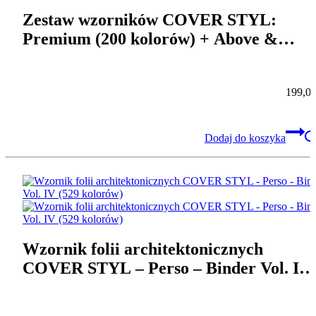
Zestaw wzorników COVER STYL:
Premium (200 kolorów) + Above &
Beyond (40) + Leather Prestige A5 (5
skór)
199,0
Dodaj do koszyka
Wzornik folii architektonicznych
COVER STYL – Perso – Binder Vol. IV
(529 kolorów)