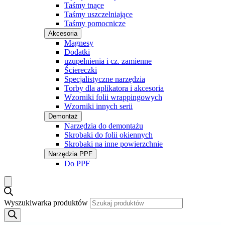
Taśmy tnące
Taśmy uszczelniające
Taśmy pomocnicze
Akcesoria
Magnesy
Dodatki
uzupełnienia i cz. zamienne
Ściereczki
Specjalistyczne narzędzia
Torby dla aplikatora i akcesoria
Wzorniki folii wrappingowych
Wzorniki innych serii
Demontaż
Narzędzia do demontażu
Skrobaki do folii okiennych
Skrobaki na inne powierzchnie
Narzędzia PPF
Do PPF
Wyszukiwarka produktów