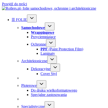
Przejdź do treści
☰ FOLIE
Samochodowe
Wrappingowe
Przyciemniające
Ochronne
PPF
(Paint Protection Film)
Laminaty
Architektoniczne
Dekoracyjne
Cover Styl
Ploterowe
Do druku wielkoformatowego
Specjalne zastosowania
Specialistyczne