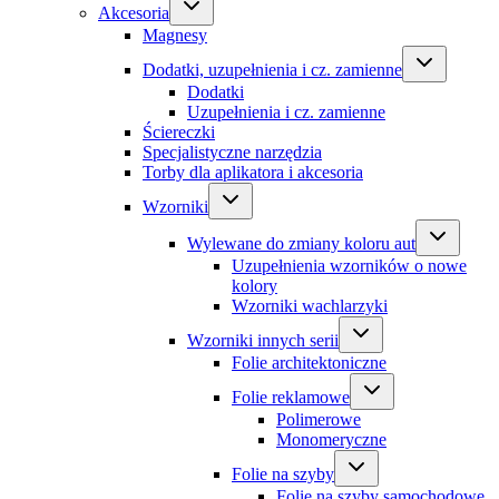
Akcesoria
Magnesy
Dodatki, uzupełnienia i cz. zamienne
Dodatki
Uzupełnienia i cz. zamienne
Ściereczki
Specjalistyczne narzędzia
Torby dla aplikatora i akcesoria
Wzorniki
Wylewane do zmiany koloru aut
Uzupełnienia wzorników o nowe
kolory
Wzorniki wachlarzyki
Wzorniki innych serii
Folie architektoniczne
Folie reklamowe
Polimerowe
Monomeryczne
Folie na szyby
Folie na szyby samochodowe