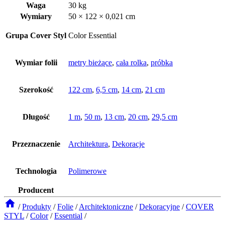
Waga
30 kg
Wymiary
50 × 122 × 0,021 cm
Grupa Cover Styl
Color Essential
Wymiar folii
metry bieżące
,
cała rolka
,
próbka
Szerokość
122 cm
,
6,5 cm
,
14 cm
,
21 cm
Długość
1 m
,
50 m
,
13 cm
,
20 cm
,
29,5 cm
Przeznaczenie
Architektura
,
Dekoracje
Technologia
Polimerowe
Producent
/
Produkty
/
Folie
/
Architektoniczne
/
Dekoracyjne
/
COVER
STYL
/
Color
/
Essential
/