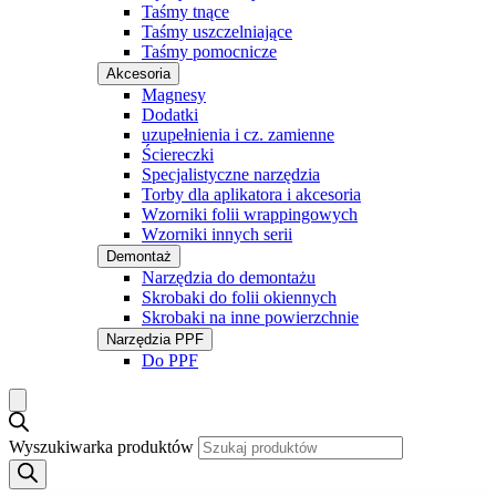
Taśmy tnące
Taśmy uszczelniające
Taśmy pomocnicze
Akcesoria
Magnesy
Dodatki
uzupełnienia i cz. zamienne
Ściereczki
Specjalistyczne narzędzia
Torby dla aplikatora i akcesoria
Wzorniki folii wrappingowych
Wzorniki innych serii
Demontaż
Narzędzia do demontażu
Skrobaki do folii okiennych
Skrobaki na inne powierzchnie
Narzędzia PPF
Do PPF
Wyszukiwarka produktów