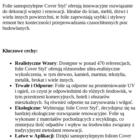
Folie samoprzylepne Cover Styl’ oferują innowacyjne rozwiązanie
do dekoracji wnętrz i renowacji. Idealne do ścian, mebli, drzwi i
wielu innych powierzchni, te folie zapewniają szybki i stylowy
remont bez konieczności przeprowadzania czasochłonnych prac
budowlanych.
Kluczowe cechy:
Realistyczne Wzory
: Dostępne w ponad 470 referencjach,
folie Cover Styl’ oferują różnorodne ultra-realistyczne
wykończenia, w tym drewno, kamień, marmur, tekstylia,
metalik, brokat i wiele innych.
Trwałe i Odporne
: Folie są odporne na promieniowanie UV
i ogień, co czyni je odpowiednimi do różnych środowisk, w
tym przestrzeni komercyjnych, hoteli i obszarów
mieszkalnych. Są również odporne na zarysowania i wilgoć.
Ekologiczne
: Wybierając folie Cover Styl’, decydujesz się na
bardziej ekologiczne rozwiązanie renowacyjne. Folie są
wykonane z materiałów pochodzących z recyklingu, co
zmniejsza ilość odpadów i wpływ na środowisko związany z
tradycyjnymi metodami renowacji.
Łatwe w Aplikacji
: Dzięki samoprzylepnym foliom Cover