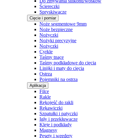
Do zmywania silikonu/wosków
Ściereczki
Spryskiwacze
Cięcie i pomiar
Noże segmentowe 9mm
Noże bezpieczne
Nożyczki
Nożyki precyzyjne
Nożyczki
Cyrkle
Taśmy tnące
Taśmy podkładowe do cięcia
Linijki i maty do cięcia
Ostrza
Pojemniki na ostrza
Aplikacja
Filce
Rakle
Rękojeść do rakli
Rękawiczki
Szpatułki i patyczki
Igły i przekłuwacze
Kleje i podkłady
Magnesy
Pęsety i weedery