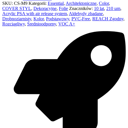
SKU:
CS-M9
Kategorii:
Essential
,
Architektoniczne
,
Color
,
COVER STYL
,
Dekoracyjne
,
Folie
Znaczników:
10 lat
,
210 µm
,
Acrylic PSA with air release system
,
Aldehydy zbadane
,
Drobnoziarnisty
,
Kolor
,
Podstawowy
,
PVC-Free
,
REACH Zgodny
,
Rozciągliwy
,
Średnioodporny
,
VOC A+