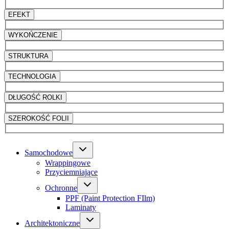
EFEKT
WYKOŃCZENIE
STRUKTURA
TECHNOLOGIA
DŁUGOŚĆ ROLKI
SZEROKOŚĆ FOLII
Samochodowe
Wrappingowe
Przyciemniające
Ochronne
PPF (Paint Protection FIlm)
Laminaty
Architektoniczne