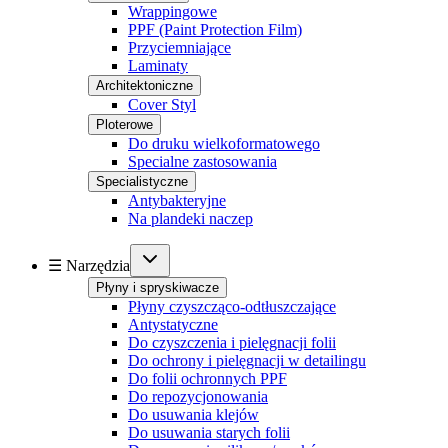
Wrappingowe
PPF (Paint Protection Film)
Przyciemniające
Laminaty
Architektoniczne
Cover Styl
Ploterowe
Do druku wielkoformatowego
Specialne zastosowania
Specialistyczne
Antybakteryjne
Na plandeki naczep
☰ Narzędzia
Płyny i spryskiwacze
Płyny czyszcząco-odtłuszczające
Antystatyczne
Do czyszczenia i pielęgnacji folii
Do ochrony i pielęgnacji w detailingu
Do folii ochronnych PPF
Do repozycjonowania
Do usuwania klejów
Do usuwania starych folii