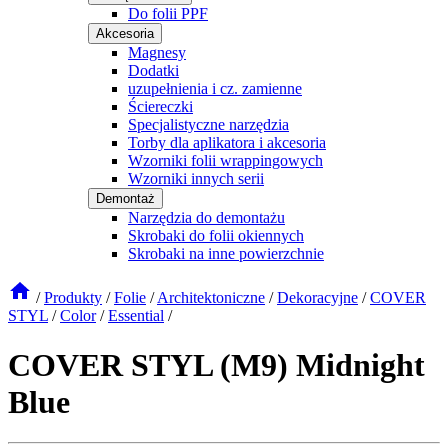
Do folii PPF
Akcesoria
Magnesy
Dodatki
uzupełnienia i cz. zamienne
Ściereczki
Specjalistyczne narzędzia
Torby dla aplikatora i akcesoria
Wzorniki folii wrappingowych
Wzorniki innych serii
Demontaż
Narzędzia do demontażu
Skrobaki do folii okiennych
Skrobaki na inne powierzchnie
/
Produkty
/
Folie
/
Architektoniczne
/
Dekoracyjne
/
COVER
STYL
/
Color
/
Essential
/
COVER STYL (M9) Midnight
Blue