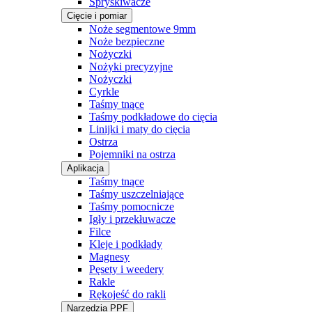
Spryskiwacze
Cięcie i pomiar
Noże segmentowe 9mm
Noże bezpieczne
Nożyczki
Nożyki precyzyjne
Nożyczki
Cyrkle
Taśmy tnące
Taśmy podkładowe do cięcia
Linijki i maty do cięcia
Ostrza
Pojemniki na ostrza
Aplikacja
Taśmy tnące
Taśmy uszczelniające
Taśmy pomocnicze
Igły i przekłuwacze
Filce
Kleje i podkłady
Magnesy
Pęsety i weedery
Rakle
Rękojeść do rakli
Narzędzia PPF