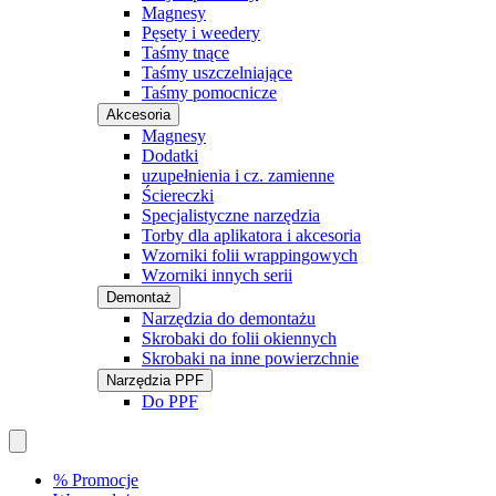
Magnesy
Pęsety i weedery
Taśmy tnące
Taśmy uszczelniające
Taśmy pomocnicze
Akcesoria
Magnesy
Dodatki
uzupełnienia i cz. zamienne
Ściereczki
Specjalistyczne narzędzia
Torby dla aplikatora i akcesoria
Wzorniki folii wrappingowych
Wzorniki innych serii
Demontaż
Narzędzia do demontażu
Skrobaki do folii okiennych
Skrobaki na inne powierzchnie
Narzędzia PPF
Do PPF
% Promocje