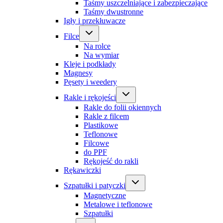
Taśmy uszczelniające i zabezpieczające
Taśmy dwustronne
Igły i przekłuwacze
Filce
Na rolce
Na wymiar
Kleje i podkłady
Magnesy
Pęsety i weedery
Rakle i rękojeści
Rakle do folii okiennych
Rakle z filcem
Plastikowe
Teflonowe
Filcowe
do PPF
Rękojeść do rakli
Rękawiczki
Szpatułki i patyczki
Magnetyczne
Metalowe i teflonowe
Szpatułki