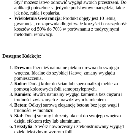
Styl’ możesz łatwo odnowić wygląd swoich przestrzeni. Do
aplikacji potrzebne są jedynie podstawowe narzędzia, takie
jak nóż, rakla i opalarka.
Wieloletnia Gwarancja
: Produkt objęty jest 10-letnią
gwarancją, co zapewnia długotrwałe korzyści i oszczędność
kosztów od 50% do 70% w porównaniu z tradycyjnymi
metodami renowacji.
Dostępne Kolekcje:
Drewno
: Przenieś naturalne piękno drewna do swojego
wnętrza. Idealne do szybkiej i łatwej zmiany wyglądu
pomieszczenia.
Kolor
: Dodaj kolor do ścian lub spersonalizuj meble za
pomocą kolorowych folii samoprzylepnych.
Kamień
: Stwórz naturalny wygląd kamienia bez ciężaru i
trudności związanych z prawdziwym kamieniem.
Beton
: Odkryj surową elegancję betonu bez jego wagi i
trudności w montażu.
Stal
: Dodaj srebrny lub złoty akcent do swojego wnętrza
dzięki efektom rdzy lub aluminium.
Tekstylia
: Stwórz nowoczesny i zrekonstruowany wygląd
dzięki tekstylnym wzorom folii.