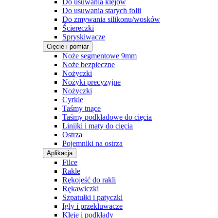
Do usuwania klejów
Do usuwania starych folii
Do zmywania silikonu/wosków
Ściereczki
Spryskiwacze
Cięcie i pomiar
Noże segmentowe 9mm
Noże bezpieczne
Nożyczki
Nożyki precyzyjne
Nożyczki
Cyrkle
Taśmy tnące
Taśmy podkładowe do cięcia
Linijki i maty do cięcia
Ostrza
Pojemniki na ostrza
Aplikacja
Filce
Rakle
Rękojeść do rakli
Rękawiczki
Szpatułki i patyczki
Igły i przekłuwacze
Kleje i podkłady