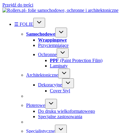
Przejdź do treści
☰ FOLIE
Samochodowe
Wrappingowe
Przyciemniające
Ochronne
PPF
(Paint Protection Film)
Laminaty
Architektoniczne
Dekoracyjne
Cover Styl
Ploterowe
Do druku wielkoformatowego
Specjalne zastosowania
Specialistyczne