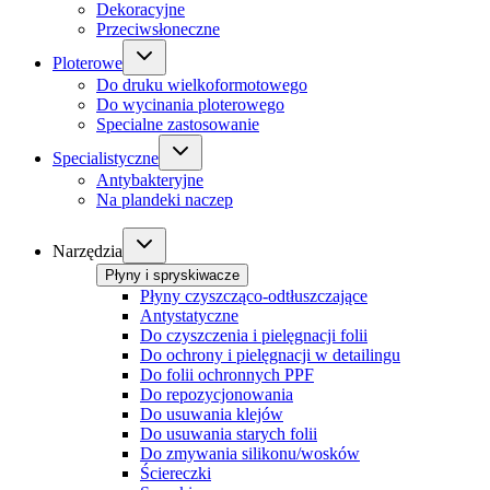
Dekoracyjne
Przeciwsłoneczne
Ploterowe
Do druku wielkoformotowego
Do wycinania ploterowego
Specialne zastosowanie
Specialistyczne
Antybakteryjne
Na plandeki naczep
Narzędzia
Płyny i spryskiwacze
Płyny czyszcząco-odtłuszczające
Antystatyczne
Do czyszczenia i pielęgnacji folii
Do ochrony i pielęgnacji w detailingu
Do folii ochronnych PPF
Do repozycjonowania
Do usuwania klejów
Do usuwania starych folii
Do zmywania silikonu/wosków
Ściereczki