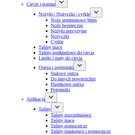
Cięcie i pomiar
Nożyki / Nożyczki / cyrkle
Noże segmentowe 9mm
Noże bezpieczne
Nożyki precyzyjne
Nożyczki
Cyrkle
Taśmy tnące
Taśmy podkładowe do cięcia
Linijki i maty do cięcia
Ostrza i pojemniki
Stalowe ostrza
Do innych powierzchni
Plastikowe ostrza
Pojemniki
Aplikacja
Taśmy
Taśmy uszczelniające
Taśmy tnące
Taśmy pomocnicze
Taśmy maskujące i pomocnicze