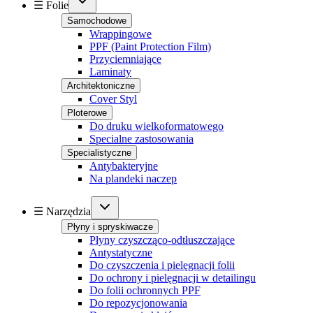
☰ Folie
Samochodowe
Wrappingowe
PPF (Paint Protection Film)
Przyciemniające
Laminaty
Architektoniczne
Cover Styl
Ploterowe
Do druku wielkoformatowego
Specialne zastosowania
Specialistyczne
Antybakteryjne
Na plandeki naczep
☰ Narzędzia
Płyny i spryskiwacze
Płyny czyszcząco-odtłuszczające
Antystatyczne
Do czyszczenia i pielęgnacji folii
Do ochrony i pielęgnacji w detailingu
Do folii ochronnych PPF
Do repozycjonowania