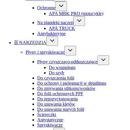
Ochronne
APA MBK PRO (motocykle)
Na plandeki naczep
APA TRUCK
Antybakteryjne
☰ NARZĘDZIA
Płyny i spryskiwacze
Płyny czyszcząco-odtłuszczające
Do wrappingu
Do szyb
Do czyszczenia folii
Do ochrony i pielęgnacji w detailingu
Do zmywania silikonu/wosków
Do folii ochronnych PPF
Do repozycjonowania
Do usuwania klejów
Do usuwania starych folii
Ściereczki
Antystatyczne
Spryskiwacze