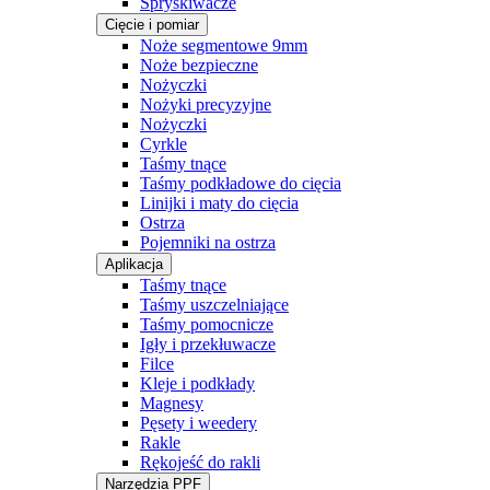
Spryskiwacze
Cięcie i pomiar
Noże segmentowe 9mm
Noże bezpieczne
Nożyczki
Nożyki precyzyjne
Nożyczki
Cyrkle
Taśmy tnące
Taśmy podkładowe do cięcia
Linijki i maty do cięcia
Ostrza
Pojemniki na ostrza
Aplikacja
Taśmy tnące
Taśmy uszczelniające
Taśmy pomocnicze
Igły i przekłuwacze
Filce
Kleje i podkłady
Magnesy
Pęsety i weedery
Rakle
Rękojeść do rakli
Narzędzia PPF