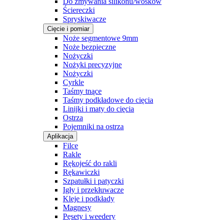
Do zmywania silikonu/wosków
Ściereczki
Spryskiwacze
Cięcie i pomiar
Noże segmentowe 9mm
Noże bezpieczne
Nożyczki
Nożyki precyzyjne
Nożyczki
Cyrkle
Taśmy tnące
Taśmy podkładowe do cięcia
Linijki i maty do cięcia
Ostrza
Pojemniki na ostrza
Aplikacja
Filce
Rakle
Rękojeść do rakli
Rękawiczki
Szpatułki i patyczki
Igły i przekłuwacze
Kleje i podkłady
Magnesy
Pęsety i weedery