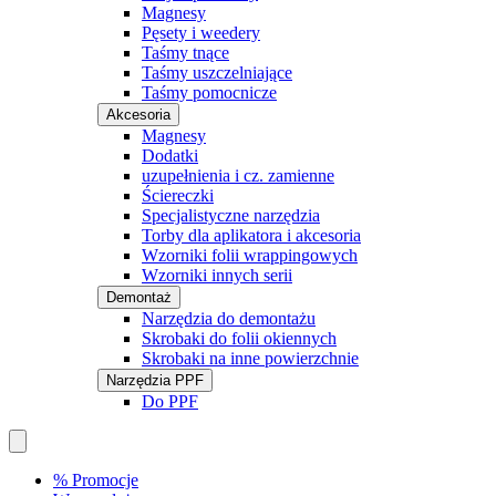
Magnesy
Pęsety i weedery
Taśmy tnące
Taśmy uszczelniające
Taśmy pomocnicze
Akcesoria
Magnesy
Dodatki
uzupełnienia i cz. zamienne
Ściereczki
Specjalistyczne narzędzia
Torby dla aplikatora i akcesoria
Wzorniki folii wrappingowych
Wzorniki innych serii
Demontaż
Narzędzia do demontażu
Skrobaki do folii okiennych
Skrobaki na inne powierzchnie
Narzędzia PPF
Do PPF
% Promocje