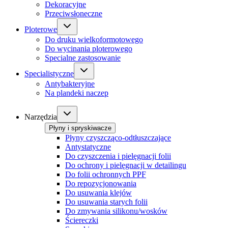
Dekoracyjne
Przeciwsłoneczne
Ploterowe
Do druku wielkoformotowego
Do wycinania ploterowego
Specialne zastosowanie
Specialistyczne
Antybakteryjne
Na plandeki naczep
Narzędzia
Płyny i spryskiwacze
Płyny czyszcząco-odtłuszczające
Antystatyczne
Do czyszczenia i pielęgnacji folii
Do ochrony i pielęgnacji w detailingu
Do folii ochronnych PPF
Do repozycjonowania
Do usuwania klejów
Do usuwania starych folii
Do zmywania silikonu/wosków
Ściereczki