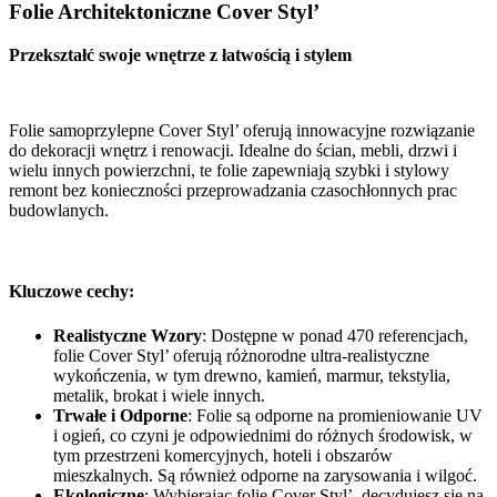
Folie Architektoniczne Cover Styl’
Przekształć swoje wnętrze z łatwością i stylem
Folie samoprzylepne Cover Styl’ oferują innowacyjne rozwiązanie
do dekoracji wnętrz i renowacji. Idealne do ścian, mebli, drzwi i
wielu innych powierzchni, te folie zapewniają szybki i stylowy
remont bez konieczności przeprowadzania czasochłonnych prac
budowlanych.
Kluczowe cechy:
Realistyczne Wzory
: Dostępne w ponad 470 referencjach,
folie Cover Styl’ oferują różnorodne ultra-realistyczne
wykończenia, w tym drewno, kamień, marmur, tekstylia,
metalik, brokat i wiele innych.
Trwałe i Odporne
: Folie są odporne na promieniowanie UV
i ogień, co czyni je odpowiednimi do różnych środowisk, w
tym przestrzeni komercyjnych, hoteli i obszarów
mieszkalnych. Są również odporne na zarysowania i wilgoć.
Ekologiczne
: Wybierając folie Cover Styl’, decydujesz się na