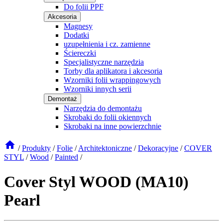
Do folii PPF
Akcesoria
Magnesy
Dodatki
uzupełnienia i cz. zamienne
Ściereczki
Specjalistyczne narzędzia
Torby dla aplikatora i akcesoria
Wzorniki folii wrappingowych
Wzorniki innych serii
Demontaż
Narzędzia do demontażu
Skrobaki do folii okiennych
Skrobaki na inne powierzchnie
/
Produkty
/
Folie
/
Architektoniczne
/
Dekoracyjne
/
COVER
STYL
/
Wood
/
Painted
/
Cover Styl WOOD (MA10)
Pearl