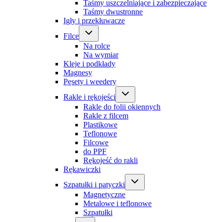
Taśmy uszczelniające i zabezpieczające
Taśmy dwustronne
Igły i przekłuwacze
Filce
Na rolce
Na wymiar
Kleje i podkłady
Magnesy
Pęsety i weedery
Rakle i rękojeści
Rakle do folii okiennych
Rakle z filcem
Plastikowe
Teflonowe
Filcowe
do PPF
Rękojeść do rakli
Rękawiczki
Szpatułki i patyczki
Magnetyczne
Metalowe i teflonowe
Szpatułki