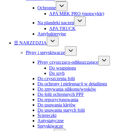
Ochronne
APA MBK PRO (motocykle)
Na plandeki naczep
APA TRUCK
Antybakteryjne
☰ NARZĘDZIA
Płyny i spryskiwacze
Płyny czyszcząco-odtłuszczające
Do wrappingu
Do szyb
Do czyszczenia folii
Do ochrony i pielęgnacji w detailingu
Do zmywania silikonu/wosków
Do folii ochronnych PPF
Do repozycjonowania
Do usuwania klejów
Do usuwania starych folii
Ściereczki
Antystatyczne
Spryskiwacze