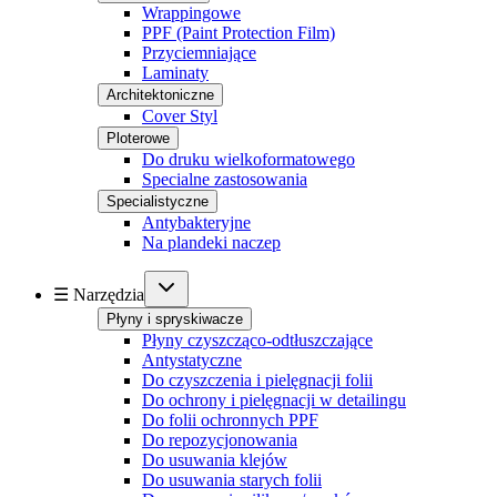
Wrappingowe
PPF (Paint Protection Film)
Przyciemniające
Laminaty
Architektoniczne
Cover Styl
Ploterowe
Do druku wielkoformatowego
Specialne zastosowania
Specialistyczne
Antybakteryjne
Na plandeki naczep
☰ Narzędzia
Płyny i spryskiwacze
Płyny czyszcząco-odtłuszczające
Antystatyczne
Do czyszczenia i pielęgnacji folii
Do ochrony i pielęgnacji w detailingu
Do folii ochronnych PPF
Do repozycjonowania
Do usuwania klejów
Do usuwania starych folii