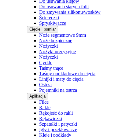
Do usuwania klejów
Do usuwania starych folii
Do zmywania silikonu/wosków
Ściereczki
Spryskiwacze
Cięcie i pomiar
Noże segmentowe 9mm
Noże bezpieczne
Nożyczki
Nożyki precyzyjne
Nożyczki
Cyrkle
Taśmy tnące
Taśmy podkładowe do cięcia
Linijki i maty do cięcia
Ostrza
Pojemniki na ostrza
Aplikacja
Filce
Rakle
Rękojeść do rakli
Rękawiczki
Szpatułki i patyczki
Igły i przekłuwacze
Kleje i podkłady