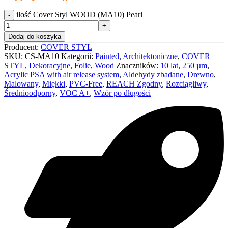
ilość Cover Styl WOOD (MA10) Pearl
Dodaj do koszyka
Producent:
COVER STYL
SKU:
CS-MA10
Kategorii:
Painted
,
Architektoniczne
,
COVER
STYL
,
Dekoracyjne
,
Folie
,
Wood
Znaczników:
10 lat
,
250 µm
,
Acrylic PSA with air release system
,
Aldehydy zbadane
,
Drewno
,
Malowany
,
Miękki
,
PVC-Free
,
REACH Zgodny
,
Rozciągliwy
,
Średnioodporny
,
VOC A+
,
Wzór po długości