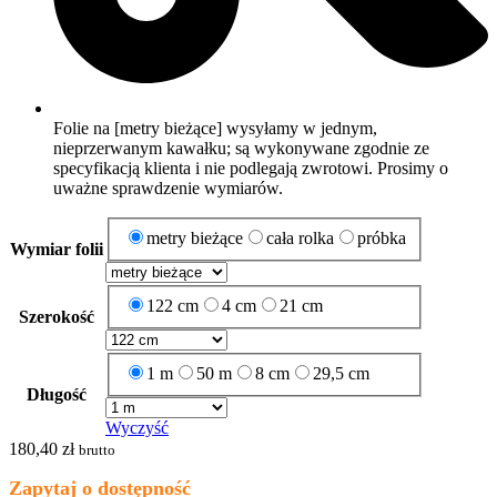
Folie na [metry bieżące] wysyłamy w jednym,
nieprzerwanym kawałku; są wykonywane zgodnie ze
specyfikacją klienta i nie podlegają zwrotowi. Prosimy o
uważne sprawdzenie wymiarów.
metry bieżące
cała rolka
próbka
Wymiar folii
122 cm
4 cm
21 cm
Szerokość
1 m
50 m
8 cm
29,5 cm
Długość
Wyczyść
180,40
zł
brutto
Zapytaj o dostępność