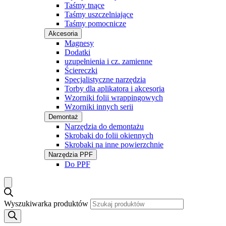
Taśmy tnące
Taśmy uszczelniające
Taśmy pomocnicze
Akcesoria
Magnesy
Dodatki
uzupełnienia i cz. zamienne
Ściereczki
Specjalistyczne narzędzia
Torby dla aplikatora i akcesoria
Wzorniki folii wrappingowych
Wzorniki innych serii
Demontaż
Narzędzia do demontażu
Skrobaki do folii okiennych
Skrobaki na inne powierzchnie
Narzędzia PPF
Do PPF
Wyszukiwarka produktów