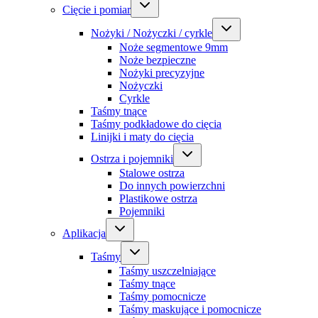
Cięcie i pomiar
Nożyki / Nożyczki / cyrkle
Noże segmentowe 9mm
Noże bezpieczne
Nożyki precyzyjne
Nożyczki
Cyrkle
Taśmy tnące
Taśmy podkładowe do cięcia
Linijki i maty do cięcia
Ostrza i pojemniki
Stalowe ostrza
Do innych powierzchni
Plastikowe ostrza
Pojemniki
Aplikacja
Taśmy
Taśmy uszczelniające
Taśmy tnące
Taśmy pomocnicze
Taśmy maskujące i pomocnicze