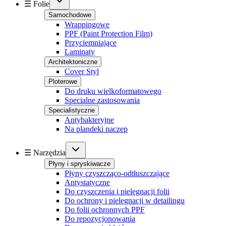
☰ Folie
Samochodowe
Wrappingowe
PPF (Paint Protection Film)
Przyciemniające
Laminaty
Architektoniczne
Cover Styl
Ploterowe
Do druku wielkoformatowego
Specialne zastosowania
Specialistyczne
Antybakteryjne
Na plandeki naczep
☰ Narzędzia
Płyny i spryskiwacze
Płyny czyszcząco-odtłuszczające
Antystatyczne
Do czyszczenia i pielęgnacji folii
Do ochrony i pielęgnacji w detailingu
Do folii ochronnych PPF
Do repozycjonowania