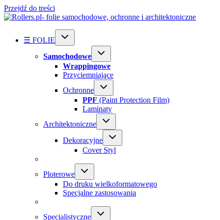
Przejdź do treści
☰ FOLIE
Samochodowe
Wrappingowe
Przyciemniające
Ochronne
PPF
(Paint Protection Film)
Laminaty
Architektoniczne
Dekoracyjne
Cover Styl
Ploterowe
Do druku wielkoformatowego
Specjalne zastosowania
Specialistyczne