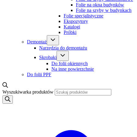
Folie na okna budynków
Folie na szyby w budynkach
Folie specjalistyczne
Ekspozytory
Katalogi
Próbki
Demontaż
Narzędzia do demontażu
Skrobaki
Do folii okiennych
Na inne powierzchnie
Do folii PPF
Wyszukiwarka produktów