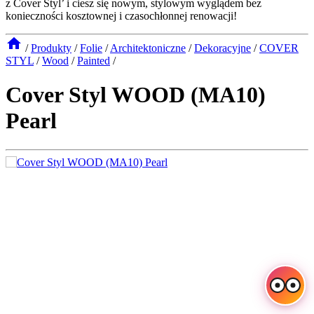
z Cover Styl’ i ciesz się nowym, stylowym wyglądem bez
konieczności kosztownej i czasochłonnej renowacji!
/
Produkty
/
Folie
/
Architektoniczne
/
Dekoracyjne
/
COVER
STYL
/
Wood
/
Painted
/
Cover Styl WOOD (MA10)
Pearl