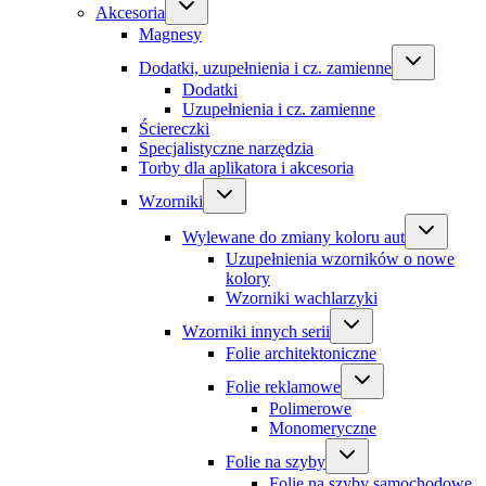
Akcesoria
Magnesy
Dodatki, uzupełnienia i cz. zamienne
Dodatki
Uzupełnienia i cz. zamienne
Ściereczki
Specjalistyczne narzędzia
Torby dla aplikatora i akcesoria
Wzorniki
Wylewane do zmiany koloru aut
Uzupełnienia wzorników o nowe
kolory
Wzorniki wachlarzyki
Wzorniki innych serii
Folie architektoniczne
Folie reklamowe
Polimerowe
Monomeryczne
Folie na szyby
Folie na szyby samochodowe