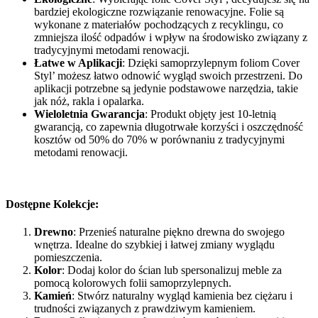
bardziej ekologiczne rozwiązanie renowacyjne. Folie są
wykonane z materiałów pochodzących z recyklingu, co
zmniejsza ilość odpadów i wpływ na środowisko związany z
tradycyjnymi metodami renowacji.
Łatwe w Aplikacji
: Dzięki samoprzylepnym foliom Cover
Styl’ możesz łatwo odnowić wygląd swoich przestrzeni. Do
aplikacji potrzebne są jedynie podstawowe narzędzia, takie
jak nóż, rakla i opalarka.
Wieloletnia Gwarancja
: Produkt objęty jest 10-letnią
gwarancją, co zapewnia długotrwałe korzyści i oszczędność
kosztów od 50% do 70% w porównaniu z tradycyjnymi
metodami renowacji.
Dostępne Kolekcje:
Drewno
: Przenieś naturalne piękno drewna do swojego
wnętrza. Idealne do szybkiej i łatwej zmiany wyglądu
pomieszczenia.
Kolor
: Dodaj kolor do ścian lub spersonalizuj meble za
pomocą kolorowych folii samoprzylepnych.
Kamień
: Stwórz naturalny wygląd kamienia bez ciężaru i
trudności związanych z prawdziwym kamieniem.