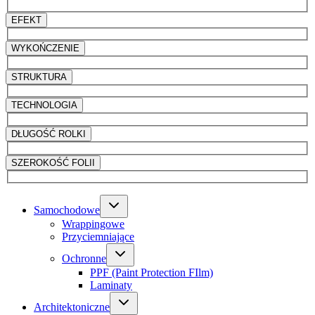
EFEKT
WYKOŃCZENIE
STRUKTURA
TECHNOLOGIA
DŁUGOŚĆ ROLKI
SZEROKOŚĆ FOLII
Samochodowe
Wrappingowe
Przyciemniające
Ochronne
PPF (Paint Protection FIlm)
Laminaty
Architektoniczne