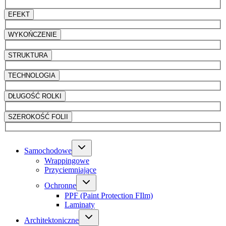
EFEKT
WYKOŃCZENIE
STRUKTURA
TECHNOLOGIA
DŁUGOŚĆ ROLKI
SZEROKOŚĆ FOLII
Samochodowe
Wrappingowe
Przyciemniające
Ochronne
PPF (Paint Protection FIlm)
Laminaty
Architektoniczne