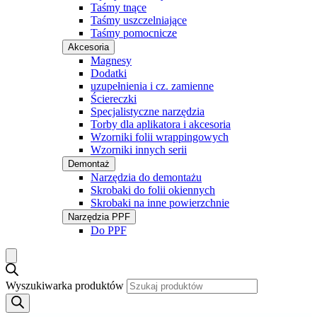
Taśmy tnące
Taśmy uszczelniające
Taśmy pomocnicze
Akcesoria
Magnesy
Dodatki
uzupełnienia i cz. zamienne
Ściereczki
Specjalistyczne narzędzia
Torby dla aplikatora i akcesoria
Wzorniki folii wrappingowych
Wzorniki innych serii
Demontaż
Narzędzia do demontażu
Skrobaki do folii okiennych
Skrobaki na inne powierzchnie
Narzędzia PPF
Do PPF
Wyszukiwarka produktów