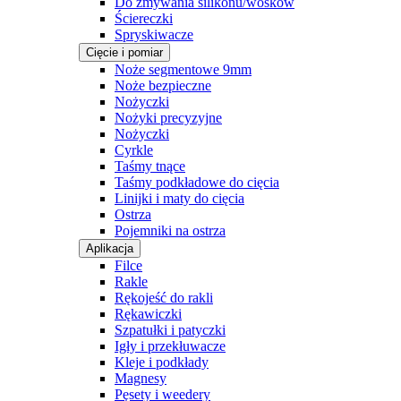
Do zmywania silikonu/wosków
Ściereczki
Spryskiwacze
Cięcie i pomiar
Noże segmentowe 9mm
Noże bezpieczne
Nożyczki
Nożyki precyzyjne
Nożyczki
Cyrkle
Taśmy tnące
Taśmy podkładowe do cięcia
Linijki i maty do cięcia
Ostrza
Pojemniki na ostrza
Aplikacja
Filce
Rakle
Rękojeść do rakli
Rękawiczki
Szpatułki i patyczki
Igły i przekłuwacze
Kleje i podkłady
Magnesy
Pęsety i weedery