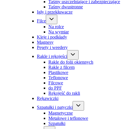
Taśmy uszczelniające i zabezpieczające
Taśmy dwustronne
Igły i przekłuwacze
Filce
Na rolce
Na wymiar
Kleje i podkłady
Magnesy
Pęsety i weedery
Rakle i rękojeści
Rakle do folii okiennych
Rakle z filcem
Plastikowe
Teflonowe
Filcowe
do PPF
Rękojeść do rakli
Rękawiczki
Szpatułki i patyczki
Magnetyczne
Metalowe i teflonowe
Szpatułki