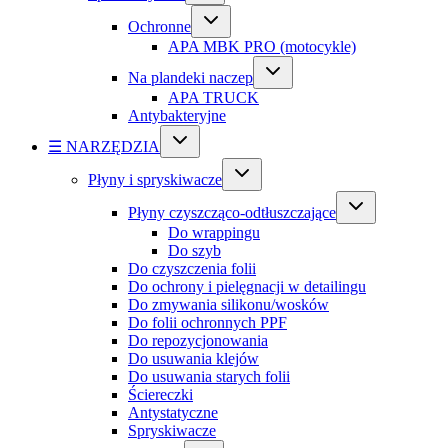
Ochronne
APA MBK PRO (motocykle)
Na plandeki naczep
APA TRUCK
Antybakteryjne
☰ NARZĘDZIA
Płyny i spryskiwacze
Płyny czyszcząco-odtłuszczające
Do wrappingu
Do szyb
Do czyszczenia folii
Do ochrony i pielęgnacji w detailingu
Do zmywania silikonu/wosków
Do folii ochronnych PPF
Do repozycjonowania
Do usuwania klejów
Do usuwania starych folii
Ściereczki
Antystatyczne
Spryskiwacze