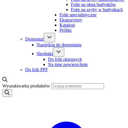
Folie na okna budynków
Folie na szyby w budynkach
Folie specjalistyczne
Ekspozytory
Katalogi
Próbki
Demontaż
Narzędzia do demontażu
Skrobaki
Do folii okiennych
Na inne powierzchnie
Do folii PPF
Wyszukiwarka produktów