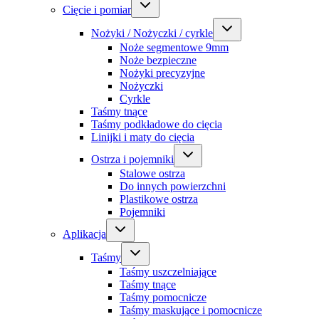
Cięcie i pomiar
Nożyki / Nożyczki / cyrkle
Noże segmentowe 9mm
Noże bezpieczne
Nożyki precyzyjne
Nożyczki
Cyrkle
Taśmy tnące
Taśmy podkładowe do cięcia
Linijki i maty do cięcia
Ostrza i pojemniki
Stalowe ostrza
Do innych powierzchni
Plastikowe ostrza
Pojemniki
Aplikacja
Taśmy
Taśmy uszczelniające
Taśmy tnące
Taśmy pomocnicze
Taśmy maskujące i pomocnicze