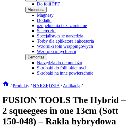
Do folii PPF
Akcesoria
Magnesy
Dodatki
uzupełnienia i cz. zamienne
Ściereczki
Specjalistyczne narzędzia
Torby dla aplikatora i akcesoria
Wzorniki folii wrappingowych
Wzorniki innych serii
Demontaż
Narzędzia do demontażu
Skrobaki do folii okiennych
Skrobaki na inne powierzchnie
/
Produkty
/
NARZĘDZIA
/
Aplikacja
/
FUSION TOOLS The Hybrid –
2 squeegees in one 13cm (Sott
150-048) – Rakla hybrydowa