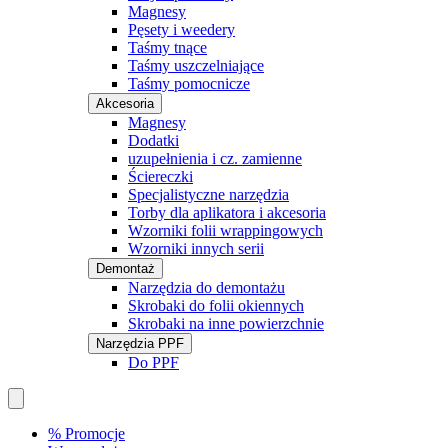
Magnesy
Pęsety i weedery
Taśmy tnące
Taśmy uszczelniające
Taśmy pomocnicze
Akcesoria
Magnesy
Dodatki
uzupełnienia i cz. zamienne
Ściereczki
Specjalistyczne narzędzia
Torby dla aplikatora i akcesoria
Wzorniki folii wrappingowych
Wzorniki innych serii
Demontaż
Narzędzia do demontażu
Skrobaki do folii okiennych
Skrobaki na inne powierzchnie
Narzędzia PPF
Do PPF
% Promocje