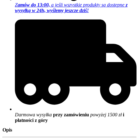
Z
amów do 13:00,
a jeśli wszystkie produkty są dostępne
z
wysyłką w 24h, wyślemy jeszcze dziś!
Darmowa wysyłka
przy zamówieniu
powyżej 1500 zł
i
płatności z góry
Opis