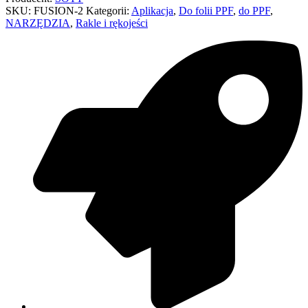
SKU:
FUSION-2
Kategorii:
Aplikacja
,
Do folii PPF
,
do PPF
,
NARZĘDZIA
,
Rakle i rękojeści