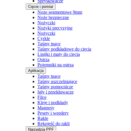
Spryskiwacze
Cięcie i pomiar
Noże segmentowe 9mm
Noże bezpieczne
Nożyczki
Nożyki precyzyjne
Nożyczki
Cyrkle
Taśmy tnące
Taśmy podkładowe do cięcia
Linijki i maty do cięcia
Ostrza
Pojemniki na ostrza
Aplikacja
Taśmy tnące
Taśmy uszczelniające
Taśmy pomocnicze
Igły i przekłuwacze
Filce
Kleje i podkłady
Magnesy
Pęsety i weedery
Rakle
Rękojeść do rakli
Narzędzia PPF