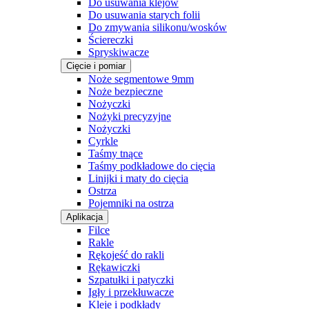
Do usuwania klejów
Do usuwania starych folii
Do zmywania silikonu/wosków
Ściereczki
Spryskiwacze
Cięcie i pomiar
Noże segmentowe 9mm
Noże bezpieczne
Nożyczki
Nożyki precyzyjne
Nożyczki
Cyrkle
Taśmy tnące
Taśmy podkładowe do cięcia
Linijki i maty do cięcia
Ostrza
Pojemniki na ostrza
Aplikacja
Filce
Rakle
Rękojeść do rakli
Rękawiczki
Szpatułki i patyczki
Igły i przekłuwacze
Kleje i podkłady