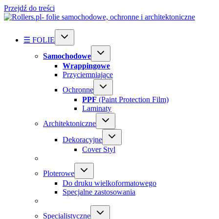
Przejdź do treści
☰ FOLIE
Samochodowe
Wrappingowe
Przyciemniające
Ochronne
PPF
(Paint Protection Film)
Laminaty
Architektoniczne
Dekoracyjne
Cover Styl
Ploterowe
Do druku wielkoformatowego
Specjalne zastosowania
Specialistyczne