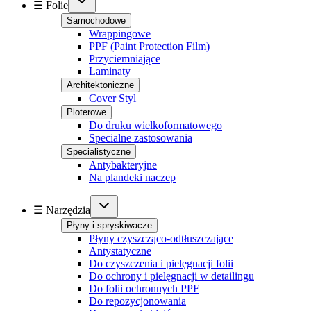
☰ Folie
Samochodowe
Wrappingowe
PPF (Paint Protection Film)
Przyciemniające
Laminaty
Architektoniczne
Cover Styl
Ploterowe
Do druku wielkoformatowego
Specialne zastosowania
Specialistyczne
Antybakteryjne
Na plandeki naczep
☰ Narzędzia
Płyny i spryskiwacze
Płyny czyszcząco-odtłuszczające
Antystatyczne
Do czyszczenia i pielęgnacji folii
Do ochrony i pielęgnacji w detailingu
Do folii ochronnych PPF
Do repozycjonowania