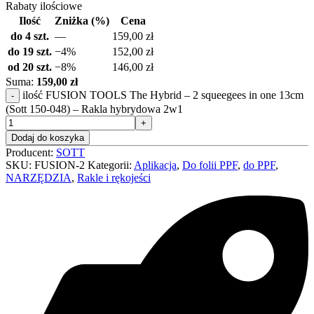
Rabaty ilościowe
Ilość
Zniżka (%)
Cena
do 4 szt.
—
159,00
zł
do 19 szt.
−4%
152,00
zł
od 20 szt.
−8%
146,00
zł
Suma:
159,00 zł
ilość FUSION TOOLS The Hybrid – 2 squeegees in one 13cm
(Sott 150-048) – Rakla hybrydowa 2w1
Dodaj do koszyka
Producent:
SOTT
SKU:
FUSION-2
Kategorii:
Aplikacja
,
Do folii PPF
,
do PPF
,
NARZĘDZIA
,
Rakle i rękojeści