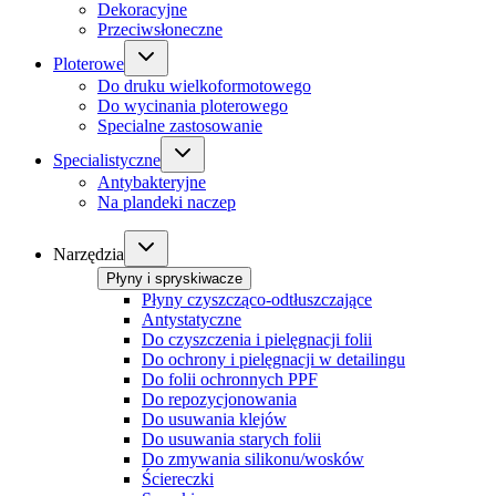
Dekoracyjne
Przeciwsłoneczne
Ploterowe
Do druku wielkoformotowego
Do wycinania ploterowego
Specialne zastosowanie
Specialistyczne
Antybakteryjne
Na plandeki naczep
Narzędzia
Płyny i spryskiwacze
Płyny czyszcząco-odtłuszczające
Antystatyczne
Do czyszczenia i pielęgnacji folii
Do ochrony i pielęgnacji w detailingu
Do folii ochronnych PPF
Do repozycjonowania
Do usuwania klejów
Do usuwania starych folii
Do zmywania silikonu/wosków
Ściereczki