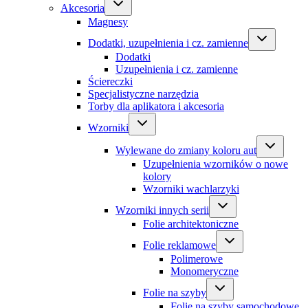
Akcesoria
Magnesy
Dodatki, uzupełnienia i cz. zamienne
Dodatki
Uzupełnienia i cz. zamienne
Ściereczki
Specjalistyczne narzędzia
Torby dla aplikatora i akcesoria
Wzorniki
Wylewane do zmiany koloru aut
Uzupełnienia wzorników o nowe
kolory
Wzorniki wachlarzyki
Wzorniki innych serii
Folie architektoniczne
Folie reklamowe
Polimerowe
Monomeryczne
Folie na szyby
Folie na szyby samochodowe