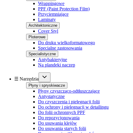
Wrappingowe
PPF (Paint Protection Film)
Przyciemniające
Laminaty
Architektoniczne
Cover Styl
Ploterowe
Do druku wielkoformatowego
Specialne zastosowania
Specialistyczne
Antybakteryjne
Na plandeki naczep
☰ Narzędzia
Płyny i spryskiwacze
Płyny czyszcząco-odtłuszczające
Antystatyczne
Do czyszczenia i pielęgnacji folii
Do ochrony i pielęgnacji w detailingu
Do folii ochronnych PPF
Do repozycjonowania
Do usuwania klejów
Do usuwania starych folii