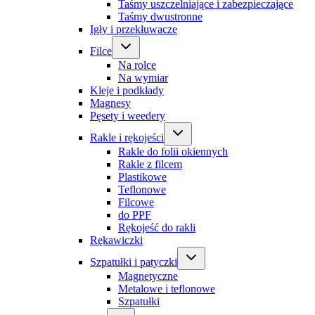
Taśmy uszczelniające i zabezpieczające
Taśmy dwustronne
Igły i przekłuwacze
Filce
Na rolce
Na wymiar
Kleje i podkłady
Magnesy
Pęsety i weedery
Rakle i rękojeści
Rakle do folii okiennych
Rakle z filcem
Plastikowe
Teflonowe
Filcowe
do PPF
Rękojeść do rakli
Rękawiczki
Szpatułki i patyczki
Magnetyczne
Metalowe i teflonowe
Szpatułki