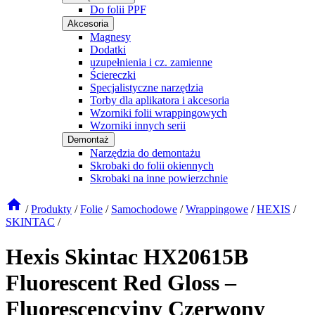
Do folii PPF
Akcesoria
Magnesy
Dodatki
uzupełnienia i cz. zamienne
Ściereczki
Specjalistyczne narzędzia
Torby dla aplikatora i akcesoria
Wzorniki folii wrappingowych
Wzorniki innych serii
Demontaż
Narzędzia do demontażu
Skrobaki do folii okiennych
Skrobaki na inne powierzchnie
/
Produkty
/
Folie
/
Samochodowe
/
Wrappingowe
/
HEXIS
/
SKINTAC
/
Hexis Skintac HX20615B
Fluorescent Red Gloss –
Fluorescencyjny Czerwony