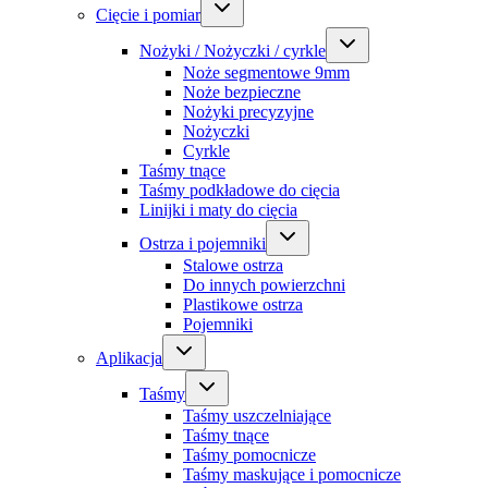
Cięcie i pomiar
Nożyki / Nożyczki / cyrkle
Noże segmentowe 9mm
Noże bezpieczne
Nożyki precyzyjne
Nożyczki
Cyrkle
Taśmy tnące
Taśmy podkładowe do cięcia
Linijki i maty do cięcia
Ostrza i pojemniki
Stalowe ostrza
Do innych powierzchni
Plastikowe ostrza
Pojemniki
Aplikacja
Taśmy
Taśmy uszczelniające
Taśmy tnące
Taśmy pomocnicze
Taśmy maskujące i pomocnicze