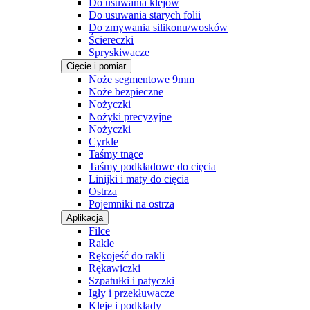
Do usuwania klejów
Do usuwania starych folii
Do zmywania silikonu/wosków
Ściereczki
Spryskiwacze
Cięcie i pomiar
Noże segmentowe 9mm
Noże bezpieczne
Nożyczki
Nożyki precyzyjne
Nożyczki
Cyrkle
Taśmy tnące
Taśmy podkładowe do cięcia
Linijki i maty do cięcia
Ostrza
Pojemniki na ostrza
Aplikacja
Filce
Rakle
Rękojeść do rakli
Rękawiczki
Szpatułki i patyczki
Igły i przekłuwacze
Kleje i podkłady