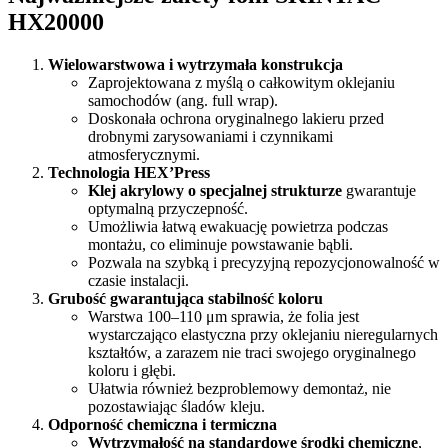
HX20000
Wielowarstwowa i wytrzymała konstrukcja
Zaprojektowana z myślą o całkowitym oklejaniu
samochodów (ang. full wrap).
Doskonała ochrona oryginalnego lakieru przed
drobnymi zarysowaniami i czynnikami
atmosferycznymi.
Technologia HEX’Press
Klej akrylowy o specjalnej strukturze
gwarantuje
optymalną przyczepność.
Umożliwia łatwą ewakuację powietrza podczas
montażu, co eliminuje powstawanie bąbli.
Pozwala na szybką i precyzyjną repozycjonowalność w
czasie instalacji.
Grubość gwarantująca stabilność koloru
Warstwa 100–110 μm sprawia, że folia jest
wystarczająco elastyczna przy oklejaniu nieregularnych
kształtów, a zarazem nie traci swojego oryginalnego
koloru i głębi.
Ułatwia również bezproblemowy demontaż, nie
pozostawiając śladów kleju.
Odporność chemiczna i termiczna
Wytrzymałość na standardowe środki chemiczne
,