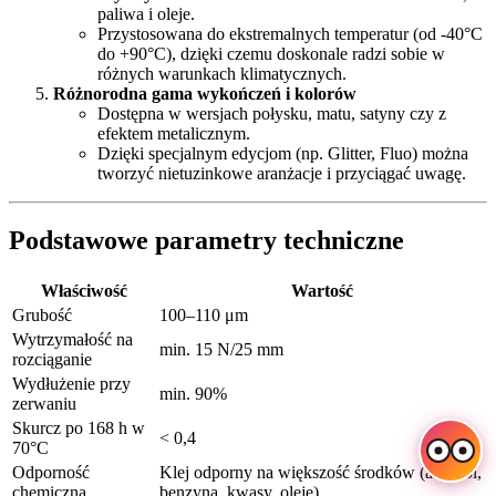
paliwa i oleje.
Przystosowana do ekstremalnych temperatur (od -40°C
do +90°C), dzięki czemu doskonale radzi sobie w
różnych warunkach klimatycznych.
Różnorodna gama wykończeń i kolorów
Dostępna w wersjach połysku, matu, satyny czy z
efektem metalicznym.
Dzięki specjalnym edycjom (np. Glitter, Fluo) można
tworzyć nietuzinkowe aranżacje i przyciągać uwagę.
Podstawowe parametry techniczne
Właściwość
Wartość
Grubość
100–110 μm
Wytrzymałość na
min. 15 N/25 mm
rozciąganie
Wydłużenie przy
min. 90%
zerwaniu
Skurcz po 168 h w
< 0,4
70°C
Odporność
Klej odporny na większość środków (alkohol,
chemiczna
benzyna, kwasy, oleje)