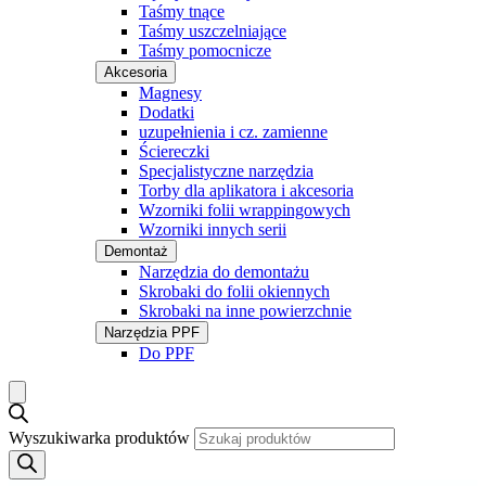
Taśmy tnące
Taśmy uszczelniające
Taśmy pomocnicze
Akcesoria
Magnesy
Dodatki
uzupełnienia i cz. zamienne
Ściereczki
Specjalistyczne narzędzia
Torby dla aplikatora i akcesoria
Wzorniki folii wrappingowych
Wzorniki innych serii
Demontaż
Narzędzia do demontażu
Skrobaki do folii okiennych
Skrobaki na inne powierzchnie
Narzędzia PPF
Do PPF
Wyszukiwarka produktów