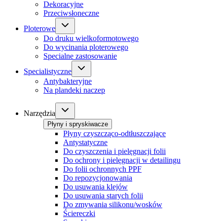
Dekoracyjne
Przeciwsłoneczne
Ploterowe
Do druku wielkoformotowego
Do wycinania ploterowego
Specialne zastosowanie
Specialistyczne
Antybakteryjne
Na plandeki naczep
Narzędzia
Płyny i spryskiwacze
Płyny czyszcząco-odtłuszczające
Antystatyczne
Do czyszczenia i pielęgnacji folii
Do ochrony i pielęgnacji w detailingu
Do folii ochronnych PPF
Do repozycjonowania
Do usuwania klejów
Do usuwania starych folii
Do zmywania silikonu/wosków
Ściereczki