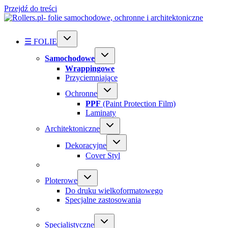
Przejdź do treści
☰ FOLIE
Samochodowe
Wrappingowe
Przyciemniające
Ochronne
PPF
(Paint Protection Film)
Laminaty
Architektoniczne
Dekoracyjne
Cover Styl
Ploterowe
Do druku wielkoformatowego
Specjalne zastosowania
Specialistyczne