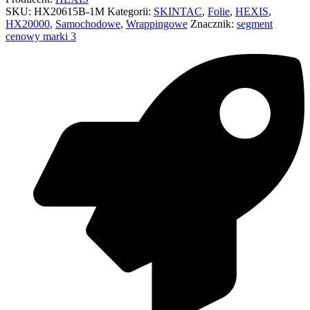
SKU:
HX20615B-1M
Kategorii:
SKINTAC
,
Folie
,
HEXIS
,
HX20000
,
Samochodowe
,
Wrappingowe
Znacznik:
segment
cenowy marki 3