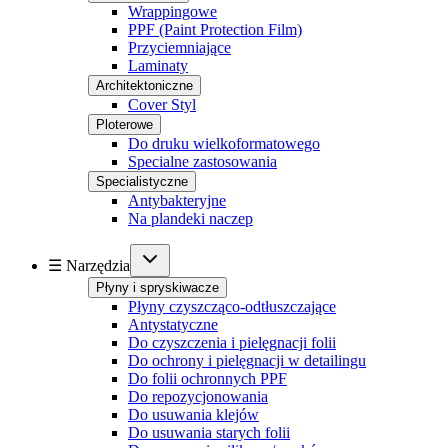
Wrappingowe
PPF (Paint Protection Film)
Przyciemniające
Laminaty
Architektoniczne
Cover Styl
Ploterowe
Do druku wielkoformatowego
Specialne zastosowania
Specialistyczne
Antybakteryjne
Na plandeki naczep
☰ Narzędzia
Płyny i spryskiwacze
Płyny czyszcząco-odtłuszczające
Antystatyczne
Do czyszczenia i pielęgnacji folii
Do ochrony i pielęgnacji w detailingu
Do folii ochronnych PPF
Do repozycjonowania
Do usuwania klejów
Do usuwania starych folii