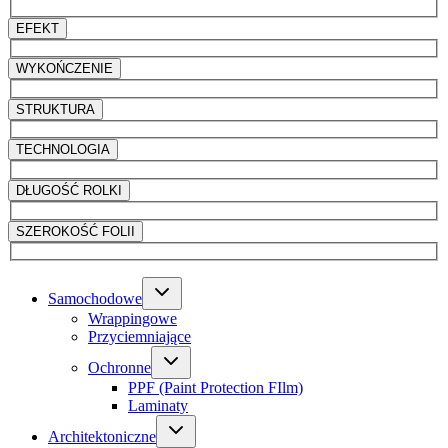
EFEKT
WYKOŃCZENIE
STRUKTURA
TECHNOLOGIA
DŁUGOŚĆ ROLKI
SZEROKOŚĆ FOLII
Samochodowe
Wrappingowe
Przyciemniające
Ochronne
PPF (Paint Protection FIlm)
Laminaty
Architektoniczne