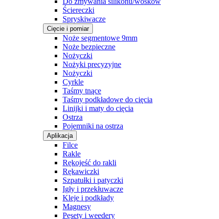
Do zmywania silikonu/wosków
Ściereczki
Spryskiwacze
Cięcie i pomiar
Noże segmentowe 9mm
Noże bezpieczne
Nożyczki
Nożyki precyzyjne
Nożyczki
Cyrkle
Taśmy tnące
Taśmy podkładowe do cięcia
Linijki i maty do cięcia
Ostrza
Pojemniki na ostrza
Aplikacja
Filce
Rakle
Rękojeść do rakli
Rękawiczki
Szpatułki i patyczki
Igły i przekłuwacze
Kleje i podkłady
Magnesy
Pęsety i weedery