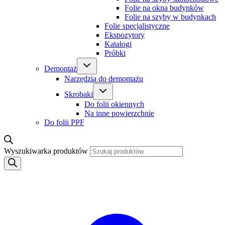
Folie na okna budynków
Folie na szyby w budynkach
Folie specjalistyczne
Ekspozytory
Katalogi
Próbki
Demontaż
Narzędzia do demontażu
Skrobaki
Do folii okiennych
Na inne powierzchnie
Do folii PPF
Wyszukiwarka produktów