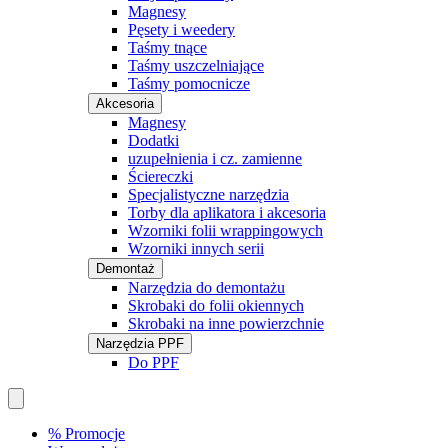
Magnesy
Pęsety i weedery
Taśmy tnące
Taśmy uszczelniające
Taśmy pomocnicze
Akcesoria
Magnesy
Dodatki
uzupełnienia i cz. zamienne
Ściereczki
Specjalistyczne narzędzia
Torby dla aplikatora i akcesoria
Wzorniki folii wrappingowych
Wzorniki innych serii
Demontaż
Narzędzia do demontażu
Skrobaki do folii okiennych
Skrobaki na inne powierzchnie
Narzędzia PPF
Do PPF
% Promocje