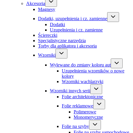
Akcesoria
Magnesy
Dodatki, uzupełnienia i cz. zamienne
Dodatki
Uzupełnienia i cz. zamienne
Ściereczki
Specjalistyczne narzędzia
Torby dla aplikatora i akcesoria
Wzorniki
Wylewane do zmiany koloru aut
Uzupełnienia wzorników o nowe
kolory
Wzorniki wachlarzyki
Wzorniki innych serii
Folie architektoniczne
Folie reklamowe
Polimerowe
Monomeryczne
Folie na szyby
Folie na szyby samochodowe