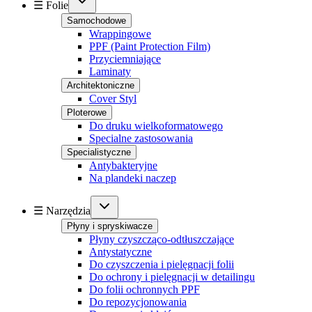
☰ Folie
Samochodowe
Wrappingowe
PPF (Paint Protection Film)
Przyciemniające
Laminaty
Architektoniczne
Cover Styl
Ploterowe
Do druku wielkoformatowego
Specialne zastosowania
Specialistyczne
Antybakteryjne
Na plandeki naczep
☰ Narzędzia
Płyny i spryskiwacze
Płyny czyszcząco-odtłuszczające
Antystatyczne
Do czyszczenia i pielęgnacji folii
Do ochrony i pielęgnacji w detailingu
Do folii ochronnych PPF
Do repozycjonowania