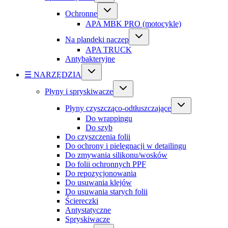
Ochronne
APA MBK PRO (motocykle)
Na plandeki naczep
APA TRUCK
Antybakteryjne
☰ NARZĘDZIA
Płyny i spryskiwacze
Płyny czyszcząco-odtłuszczające
Do wrappingu
Do szyb
Do czyszczenia folii
Do ochrony i pielęgnacji w detailingu
Do zmywania silikonu/wosków
Do folii ochronnych PPF
Do repozycjonowania
Do usuwania klejów
Do usuwania starych folii
Ściereczki
Antystatyczne
Spryskiwacze