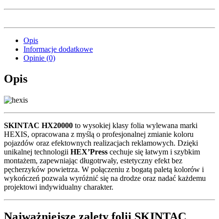
Opis
Informacje dodatkowe
Opinie (0)
Opis
SKINTAC HX20000
to wysokiej klasy folia wylewana marki
HEXIS, opracowana z myślą o profesjonalnej zmianie koloru
pojazdów oraz efektownych realizacjach reklamowych. Dzięki
unikalnej technologii
HEX’Press
cechuje się łatwym i szybkim
montażem, zapewniając długotrwały, estetyczny efekt bez
pęcherzyków powietrza. W połączeniu z bogatą paletą kolorów i
wykończeń pozwala wyróżnić się na drodze oraz nadać każdemu
projektowi indywidualny charakter.
Najważniejsze zalety folii SKINTAC