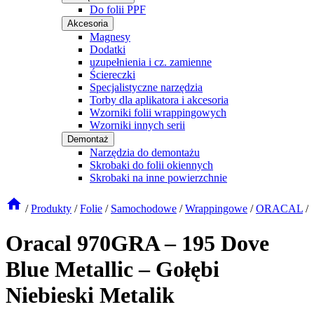
Do folii PPF
Akcesoria
Magnesy
Dodatki
uzupełnienia i cz. zamienne
Ściereczki
Specjalistyczne narzędzia
Torby dla aplikatora i akcesoria
Wzorniki folii wrappingowych
Wzorniki innych serii
Demontaż
Narzędzia do demontażu
Skrobaki do folii okiennych
Skrobaki na inne powierzchnie
/
Produkty
/
Folie
/
Samochodowe
/
Wrappingowe
/
ORACAL
/
Oracal 970GRA – 195 Dove
Blue Metallic – Gołębi
Niebieski Metalik