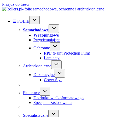
Przejdź do treści
☰ FOLIE
Samochodowe
Wrappingowe
Przyciemniające
Ochronne
PPF
(Paint Protection Film)
Laminaty
Architektoniczne
Dekoracyjne
Cover Styl
Ploterowe
Do druku wielkoformatowego
Specjalne zastosowania
Specialistyczne