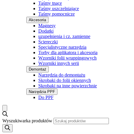
Taśmy tnące
Taśmy uszczelniające
Taśmy pomocnicze
Akcesoria
Magnesy
Dodatki
uzupełnienia i cz. zamienne
Ściereczki
Specjalistyczne narzędzia
Torby dla aplikatora i akcesoria
Wzorniki folii wrappingowych
Wzorniki innych serii
Demontaż
Narzędzia do demontażu
Skrobaki do folii okiennych
Skrobaki na inne powierzchnie
Narzędzia PPF
Do PPF
Wyszukiwarka produktów