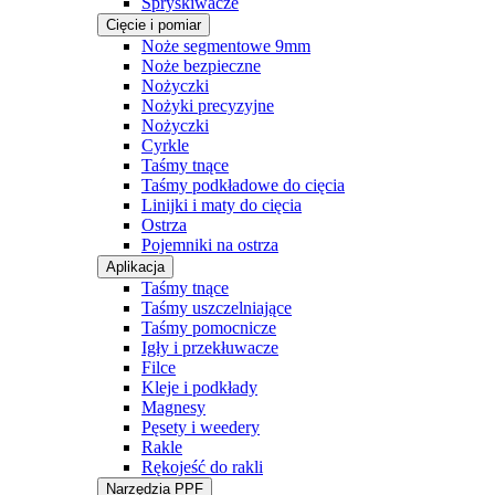
Spryskiwacze
Cięcie i pomiar
Noże segmentowe 9mm
Noże bezpieczne
Nożyczki
Nożyki precyzyjne
Nożyczki
Cyrkle
Taśmy tnące
Taśmy podkładowe do cięcia
Linijki i maty do cięcia
Ostrza
Pojemniki na ostrza
Aplikacja
Taśmy tnące
Taśmy uszczelniające
Taśmy pomocnicze
Igły i przekłuwacze
Filce
Kleje i podkłady
Magnesy
Pęsety i weedery
Rakle
Rękojeść do rakli
Narzędzia PPF