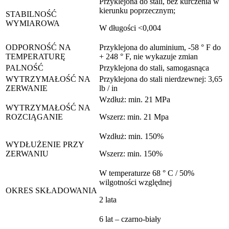
Przyklejona do stali, bez kurczenia w
kierunku poprzecznym;
STABILNOŚĆ
WYMIAROWA
W długości <0,004
ODPORNOŚĆ NA
Przyklejona do aluminium, -58 ° F do
TEMPERATURĘ
+ 248 ° F, nie wykazuje zmian
PALNOŚĆ
Przyklejona do stali, samogasnąca
WYTRZYMAŁOŚĆ NA
Przyklejona do stali nierdzewnej: 3,65
ZERWANIE
lb / in
Wzdłuż: min. 21 MPa
WYTRZYMAŁOŚĆ NA
ROZCIĄGANIE
Wszerz: min. 21 Mpa
Wzdłuż: min. 150%
WYDŁUŻENIE PRZY
ZERWANIU
Wszerz: min. 150%
W temperaturze 68 ° C / 50%
wilgotności względnej
OKRES SKŁADOWANIA
2 lata
6 lat – czarno-biały