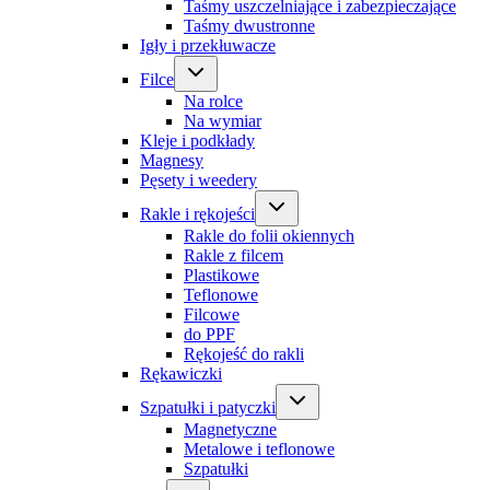
Taśmy uszczelniające i zabezpieczające
Taśmy dwustronne
Igły i przekłuwacze
Filce
Na rolce
Na wymiar
Kleje i podkłady
Magnesy
Pęsety i weedery
Rakle i rękojeści
Rakle do folii okiennych
Rakle z filcem
Plastikowe
Teflonowe
Filcowe
do PPF
Rękojeść do rakli
Rękawiczki
Szpatułki i patyczki
Magnetyczne
Metalowe i teflonowe
Szpatułki