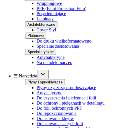
Wrappingowe
PPF (Paint Protection Film)
Przyciemniające
Laminaty
Architektoniczne
Cover Styl
Ploterowe
Do druku wielkoformatowego
Specialne zastosowania
Specialistyczne
Antybakteryjne
Na plandeki naczep
☰ Narzędzia
Płyny i spryskiwacze
Płyny czyszcząco-odtłuszczające
Antystatyczne
Do czyszczenia i pielęgnacji folii
Do ochrony i pielęgnacji w detailingu
Do folii ochronnych PPF
Do repozycjonowania
Do usuwania klejów
Do usuwania starych folii