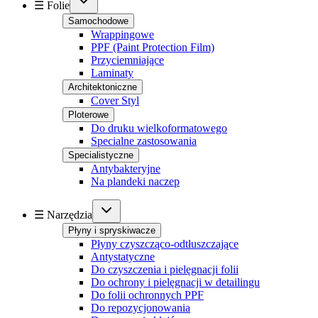
☰ Folie
Samochodowe
Wrappingowe
PPF (Paint Protection Film)
Przyciemniające
Laminaty
Architektoniczne
Cover Styl
Ploterowe
Do druku wielkoformatowego
Specialne zastosowania
Specialistyczne
Antybakteryjne
Na plandeki naczep
☰ Narzędzia
Płyny i spryskiwacze
Płyny czyszcząco-odtłuszczające
Antystatyczne
Do czyszczenia i pielęgnacji folii
Do ochrony i pielęgnacji w detailingu
Do folii ochronnych PPF
Do repozycjonowania