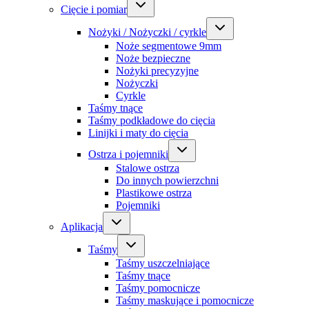
Cięcie i pomiar
Nożyki / Nożyczki / cyrkle
Noże segmentowe 9mm
Noże bezpieczne
Nożyki precyzyjne
Nożyczki
Cyrkle
Taśmy tnące
Taśmy podkładowe do cięcia
Linijki i maty do cięcia
Ostrza i pojemniki
Stalowe ostrza
Do innych powierzchni
Plastikowe ostrza
Pojemniki
Aplikacja
Taśmy
Taśmy uszczelniające
Taśmy tnące
Taśmy pomocnicze
Taśmy maskujące i pomocnicze