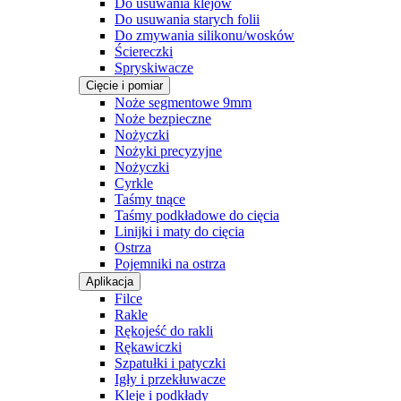
Do usuwania klejów
Do usuwania starych folii
Do zmywania silikonu/wosków
Ściereczki
Spryskiwacze
Cięcie i pomiar
Noże segmentowe 9mm
Noże bezpieczne
Nożyczki
Nożyki precyzyjne
Nożyczki
Cyrkle
Taśmy tnące
Taśmy podkładowe do cięcia
Linijki i maty do cięcia
Ostrza
Pojemniki na ostrza
Aplikacja
Filce
Rakle
Rękojeść do rakli
Rękawiczki
Szpatułki i patyczki
Igły i przekłuwacze
Kleje i podkłady