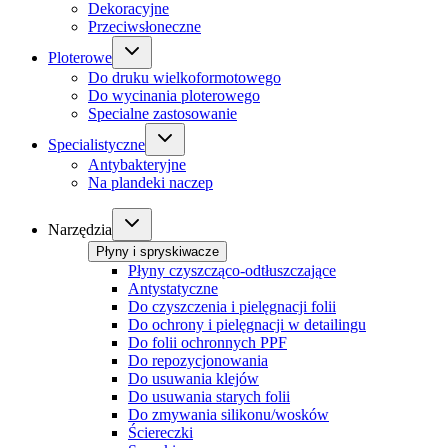
Dekoracyjne
Przeciwsłoneczne
Ploterowe
Do druku wielkoformotowego
Do wycinania ploterowego
Specialne zastosowanie
Specialistyczne
Antybakteryjne
Na plandeki naczep
Narzędzia
Płyny i spryskiwacze
Płyny czyszcząco-odtłuszczające
Antystatyczne
Do czyszczenia i pielęgnacji folii
Do ochrony i pielęgnacji w detailingu
Do folii ochronnych PPF
Do repozycjonowania
Do usuwania klejów
Do usuwania starych folii
Do zmywania silikonu/wosków
Ściereczki