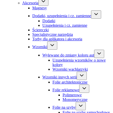
Akcesoria
Magnesy
Dodatki, uzupełnienia i cz. zamienne
Dodatki
Uzupełnienia i cz. zamienne
Ściereczki
Specjalistyczne narzędzia
Torby dla aplikatora i akcesoria
Wzorniki
Wylewane do zmiany koloru aut
Uzupełnienia wzorników o nowe
kolory
Wzorniki wachlarzyki
Wzorniki innych serii
Folie architektoniczne
Folie reklamowe
Polimerowe
Monomeryczne
Folie na szyby
Folie na szyby samochodowe