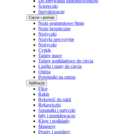
Do zmywania silikonu/wosków
Ściereczki
Spryskiwacze
Cięcie i pomiar
Noże segmentowe 9mm
Noże bezpieczne
Nożyczki
Nożyki precyzyjne
Nożyczki
Cyrkle
Taśmy tnące
Taśmy podkładowe do cięcia
Linijki i maty do cięcia
Ostrza
Pojemniki na ostrza
Aplikacja
Filce
Rakle
Rękojeść do rakli
Rękawiczki
Szpatułki i patyczki
Igły i przekłuwacze
Kleje i podkłady
Magnesy
Pęsety i weedery