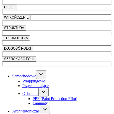
EFEKT
WYKOŃCZENIE
STRUKTURA
TECHNOLOGIA
DŁUGOŚĆ ROLKI
SZEROKOŚĆ FOLII
Samochodowe
Wrappingowe
Przyciemniające
Ochronne
PPF (Paint Protection FIlm)
Laminaty
Architektoniczne