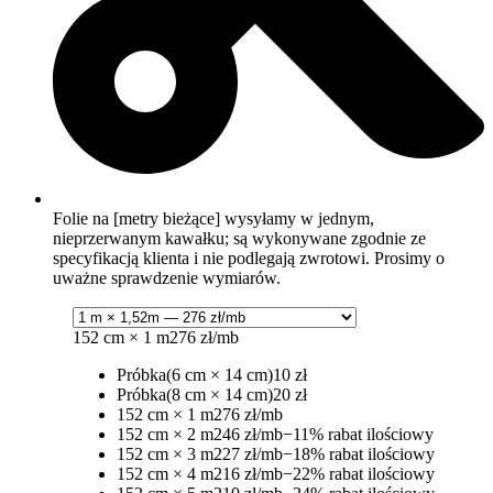
Folie na [metry bieżące] wysyłamy w jednym,
nieprzerwanym kawałku; są wykonywane zgodnie ze
specyfikacją klienta i nie podlegają zwrotowi. Prosimy o
uważne sprawdzenie wymiarów.
152 cm × 1 m
276 zł/mb
Próbka
(6 cm × 14 cm)
10 zł
Próbka
(8 cm × 14 cm)
20 zł
152 cm × 1 m
276 zł/mb
152 cm × 2 m
246 zł/mb
−11% rabat ilościowy
152 cm × 3 m
227 zł/mb
−18% rabat ilościowy
152 cm × 4 m
216 zł/mb
−22% rabat ilościowy