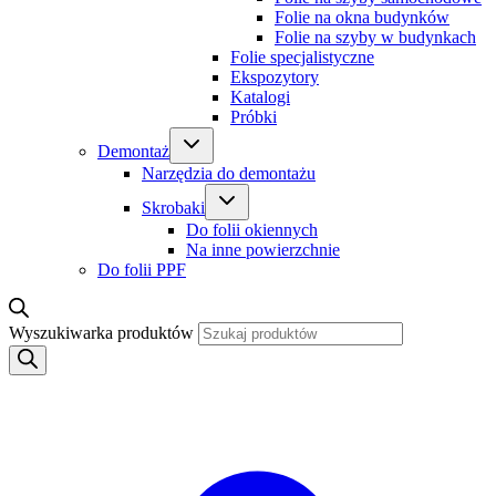
Folie na okna budynków
Folie na szyby w budynkach
Folie specjalistyczne
Ekspozytory
Katalogi
Próbki
Demontaż
Narzędzia do demontażu
Skrobaki
Do folii okiennych
Na inne powierzchnie
Do folii PPF
Wyszukiwarka produktów