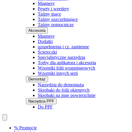
Magnesy
Pęsety i weedery
Taśmy tnące
Taśmy uszczelniające
Taśmy pomocnicze
Akcesoria
Magnesy
Dodatki
uzupełnienia i cz. zamienne
Ściereczki
Specjalistyczne narzędzia
Torby dla aplikatora i akcesoria
Wzorniki folii wrappingowych
Wzorniki innych serii
Demontaż
Narzędzia do demontażu
Skrobaki do folii okiennych
Skrobaki na inne powierzchnie
Narzędzia PPF
Do PPF
% Promocje