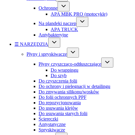
Ochronne
APA MBK PRO (motocykle)
Na plandeki naczep
APA TRUCK
Antybakteryjne
☰ NARZĘDZIA
Płyny i spryskiwacze
Płyny czyszcząco-odtłuszczające
Do wrappingu
Do szyb
Do czyszczenia folii
Do ochrony i pielęgnacji w detailingu
Do zmywania silikonu/wosków
Do folii ochronnych PPF
Do repozycjonowania
Do usuwania klejów
Do usuwania starych folii
Ściereczki
Antystatyczne
Spryskiwacze