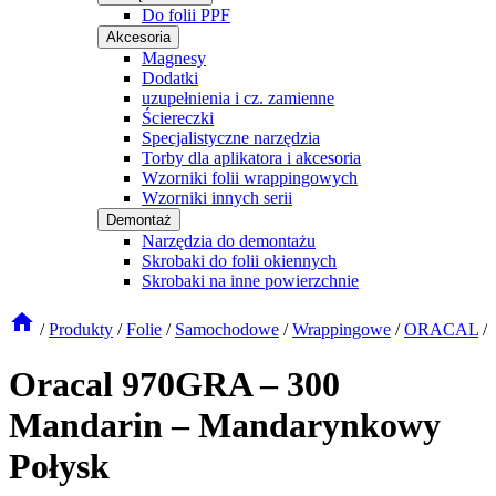
Do folii PPF
Akcesoria
Magnesy
Dodatki
uzupełnienia i cz. zamienne
Ściereczki
Specjalistyczne narzędzia
Torby dla aplikatora i akcesoria
Wzorniki folii wrappingowych
Wzorniki innych serii
Demontaż
Narzędzia do demontażu
Skrobaki do folii okiennych
Skrobaki na inne powierzchnie
/
Produkty
/
Folie
/
Samochodowe
/
Wrappingowe
/
ORACAL
/
Oracal 970GRA – 300
Mandarin – Mandarynkowy
Połysk