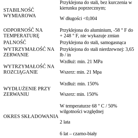
Przyklejona do stali, bez kurczenia w
kierunku poprzecznym;
STABILNOŚĆ
WYMIAROWA
W długości <0,004
ODPORNOŚĆ NA
Przyklejona do aluminium, -58 ° F do
TEMPERATURĘ
+ 248 ° F, nie wykazuje zmian
PALNOŚĆ
Przyklejona do stali, samogasnąca
WYTRZYMAŁOŚĆ NA
Przyklejona do stali nierdzewnej: 3,65
ZERWANIE
lb / in
Wzdłuż: min. 21 MPa
WYTRZYMAŁOŚĆ NA
ROZCIĄGANIE
Wszerz: min. 21 Mpa
Wzdłuż: min. 150%
WYDŁUŻENIE PRZY
ZERWANIU
Wszerz: min. 150%
W temperaturze 68 ° C / 50%
wilgotności względnej
OKRES SKŁADOWANIA
2 lata
6 lat – czarno-biały