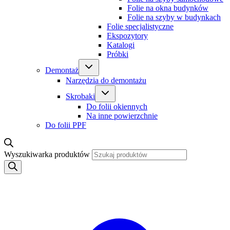
Folie na okna budynków
Folie na szyby w budynkach
Folie specjalistyczne
Ekspozytory
Katalogi
Próbki
Demontaż
Narzędzia do demontażu
Skrobaki
Do folii okiennych
Na inne powierzchnie
Do folii PPF
Wyszukiwarka produktów