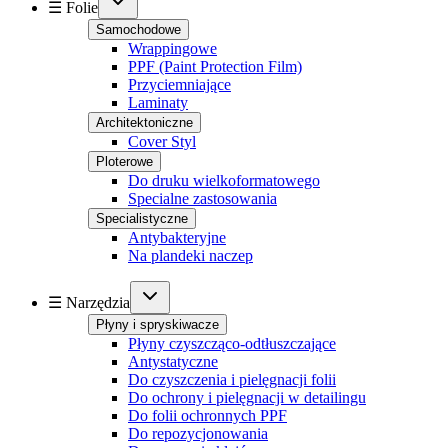
☰ Folie
Samochodowe
Wrappingowe
PPF (Paint Protection Film)
Przyciemniające
Laminaty
Architektoniczne
Cover Styl
Ploterowe
Do druku wielkoformatowego
Specialne zastosowania
Specialistyczne
Antybakteryjne
Na plandeki naczep
☰ Narzędzia
Płyny i spryskiwacze
Płyny czyszcząco-odtłuszczające
Antystatyczne
Do czyszczenia i pielęgnacji folii
Do ochrony i pielęgnacji w detailingu
Do folii ochronnych PPF
Do repozycjonowania