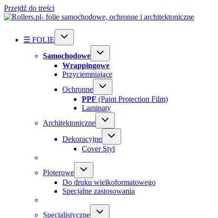
Przejdź do treści
☰ FOLIE
Samochodowe
Wrappingowe
Przyciemniające
Ochronne
PPF
(Paint Protection Film)
Laminaty
Architektoniczne
Dekoracyjne
Cover Styl
Ploterowe
Do druku wielkoformatowego
Specjalne zastosowania
Specialistyczne