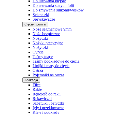
Do usuwania klejów
Do usuwania starych folii
Do zmywania silikonu/wosków
Ściereczki
Spryskiwacze
Cięcie i pomiar
Noże segmentowe 9mm
Noże bezpieczne
Nożyczki
Nożyki precyzyjne
Nożyczki
Cyrkle
Taśmy tnące
Taśmy podkładowe do cięcia
Linijki i maty do cięcia
Ostrza
Pojemniki na ostrza
Aplikacja
Filce
Rakle
Rękojeść do rakli
Rękawiczki
Szpatułki i patyczki
Igły i przekłuwacze
Kleje i podkłady