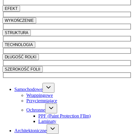
EFEKT
WYKOŃCZENIE
STRUKTURA
TECHNOLOGIA
DŁUGOŚĆ ROLKI
SZEROKOŚĆ FOLII
Samochodowe
Wrappingowe
Przyciemniające
Ochronne
PPF (Paint Protection FIlm)
Laminaty
Architektoniczne