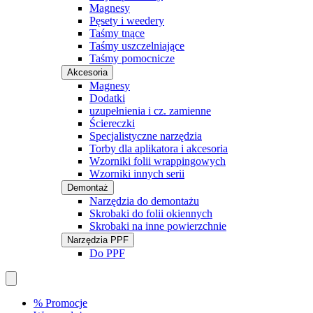
Magnesy
Pęsety i weedery
Taśmy tnące
Taśmy uszczelniające
Taśmy pomocnicze
Akcesoria
Magnesy
Dodatki
uzupełnienia i cz. zamienne
Ściereczki
Specjalistyczne narzędzia
Torby dla aplikatora i akcesoria
Wzorniki folii wrappingowych
Wzorniki innych serii
Demontaż
Narzędzia do demontażu
Skrobaki do folii okiennych
Skrobaki na inne powierzchnie
Narzędzia PPF
Do PPF
% Promocje