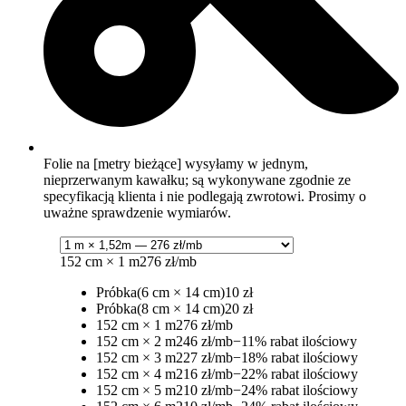
Folie na [metry bieżące] wysyłamy w jednym,
nieprzerwanym kawałku; są wykonywane zgodnie ze
specyfikacją klienta i nie podlegają zwrotowi. Prosimy o
uważne sprawdzenie wymiarów.
152 cm × 1 m
276 zł/mb
Próbka
(6 cm × 14 cm)
10 zł
Próbka
(8 cm × 14 cm)
20 zł
152 cm × 1 m
276 zł/mb
152 cm × 2 m
246 zł/mb
−11% rabat ilościowy
152 cm × 3 m
227 zł/mb
−18% rabat ilościowy
152 cm × 4 m
216 zł/mb
−22% rabat ilościowy
152 cm × 5 m
210 zł/mb
−24% rabat ilościowy