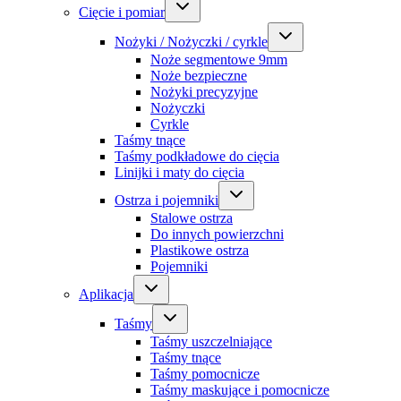
Cięcie i pomiar
Nożyki / Nożyczki / cyrkle
Noże segmentowe 9mm
Noże bezpieczne
Nożyki precyzyjne
Nożyczki
Cyrkle
Taśmy tnące
Taśmy podkładowe do cięcia
Linijki i maty do cięcia
Ostrza i pojemniki
Stalowe ostrza
Do innych powierzchni
Plastikowe ostrza
Pojemniki
Aplikacja
Taśmy
Taśmy uszczelniające
Taśmy tnące
Taśmy pomocnicze
Taśmy maskujące i pomocnicze