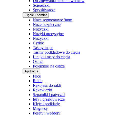
Do zmywania silikonu/wosków
Ściereczki
Spryskiwacze
Cięcie i pomiar
Noże segmentowe 9mm
Noże bezpieczne
Nożyczki
Nożyki precyzyjne
Nożyczki
Cyrkle
Taśmy tnące
Taśmy podkładowe do cięcia
Linijki i maty do cięcia
Ostrza
Pojemniki na ostrza
Aplikacja
Filce
Rakle
Rękojeść do rakli
Rękawiczki
Szpatułki i patyczki
Igły i przekłuwacze
Kleje i podkłady
Magnesy
Pęsety i weedery