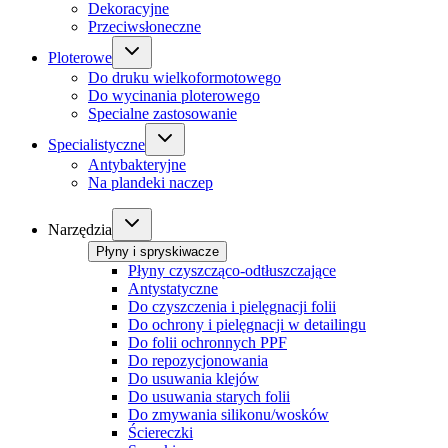
Dekoracyjne
Przeciwsłoneczne
Ploterowe
Do druku wielkoformotowego
Do wycinania ploterowego
Specialne zastosowanie
Specialistyczne
Antybakteryjne
Na plandeki naczep
Narzędzia
Płyny i spryskiwacze
Płyny czyszcząco-odtłuszczające
Antystatyczne
Do czyszczenia i pielęgnacji folii
Do ochrony i pielęgnacji w detailingu
Do folii ochronnych PPF
Do repozycjonowania
Do usuwania klejów
Do usuwania starych folii
Do zmywania silikonu/wosków
Ściereczki