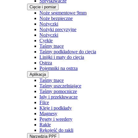
Spryskiwacze
Cięcie i pomiar
Noże segmentowe 9mm
Noże bezpieczne
Nożyczki
Nożyki precyzyjne
Nożyczki
Cyrkle
Taśmy tnące
Taśmy podkładowe do cięcia
Linijki i maty do cięcia
Ostrza
Pojemniki na ostrza
Aplikacja
Taśmy tnące
Taśmy uszczelniające
Taśmy pomocnicze
Igły i przekłuwacze
Filce
Kleje i podkłady
Magnesy
Pęsety i weedery
Rakle
Rękojeść do rakli
Narzędzia PPF