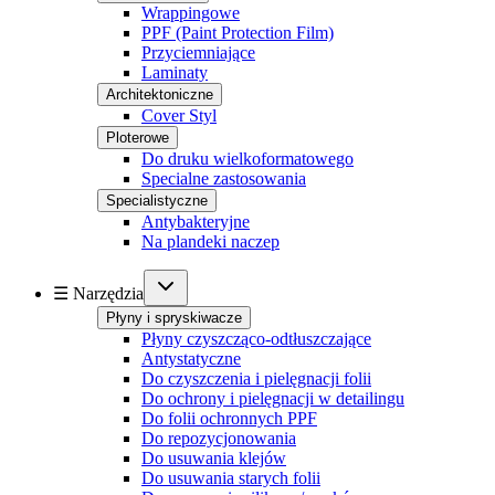
Wrappingowe
PPF (Paint Protection Film)
Przyciemniające
Laminaty
Architektoniczne
Cover Styl
Ploterowe
Do druku wielkoformatowego
Specialne zastosowania
Specialistyczne
Antybakteryjne
Na plandeki naczep
☰ Narzędzia
Płyny i spryskiwacze
Płyny czyszcząco-odtłuszczające
Antystatyczne
Do czyszczenia i pielęgnacji folii
Do ochrony i pielęgnacji w detailingu
Do folii ochronnych PPF
Do repozycjonowania
Do usuwania klejów
Do usuwania starych folii