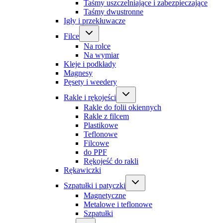
Taśmy uszczelniające i zabezpieczające
Taśmy dwustronne
Igły i przekłuwacze
Filce
Na rolce
Na wymiar
Kleje i podkłady
Magnesy
Pęsety i weedery
Rakle i rękojeści
Rakle do folii okiennych
Rakle z filcem
Plastikowe
Teflonowe
Filcowe
do PPF
Rękojeść do rakli
Rękawiczki
Szpatułki i patyczki
Magnetyczne
Metalowe i teflonowe
Szpatułki