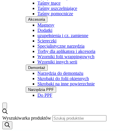
Taśmy tnące
Taśmy uszczelniające
Taśmy pomocnicze
Akcesoria
Magnesy
Dodatki
uzupełnienia i cz. zamienne
Ściereczki
Specjalistyczne narzędzia
Torby dla aplikatora i akcesoria
Wzorniki folii wrappingowych
Wzorniki innych serii
Demontaż
Narzędzia do demontażu
Skrobaki do folii okiennych
Skrobaki na inne powierzchnie
Narzędzia PPF
Do PPF
Wyszukiwarka produktów