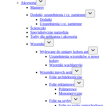
Akcesoria
Magnesy
Dodatki, uzupełnienia i cz. zamienne
Dodatki
Uzupełnienia i cz. zamienne
Ściereczki
Specjalistyczne narzędzia
Torby dla aplikatora i akcesoria
Wzorniki
Wylewane do zmiany koloru aut
Uzupełnienia wzorników o nowe
kolory
Wzorniki wachlarzyki
Wzorniki innych serii
Folie architektoniczne
Folie reklamowe
Polimerowe
Monomeryczne
Folie na szyby
Folie na szyby samochodowe