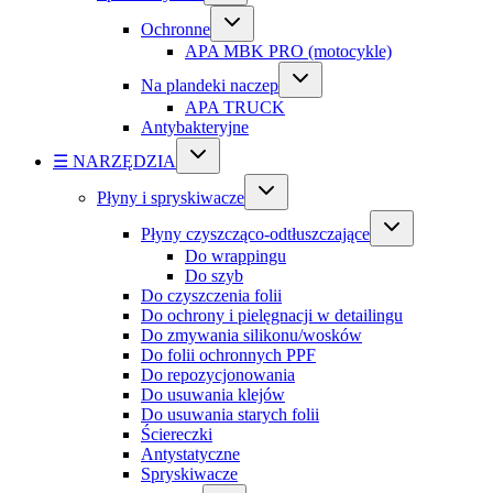
Ochronne
APA MBK PRO (motocykle)
Na plandeki naczep
APA TRUCK
Antybakteryjne
☰ NARZĘDZIA
Płyny i spryskiwacze
Płyny czyszcząco-odtłuszczające
Do wrappingu
Do szyb
Do czyszczenia folii
Do ochrony i pielęgnacji w detailingu
Do zmywania silikonu/wosków
Do folii ochronnych PPF
Do repozycjonowania
Do usuwania klejów
Do usuwania starych folii
Ściereczki
Antystatyczne
Spryskiwacze