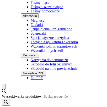
Taśmy tnące
Taśmy uszczelniające
Taśmy pomocnicze
Akcesoria
Magnesy
Dodatki
uzupełnienia i cz. zamienne
Ściereczki
Specjalistyczne narzędzia
Torby dla aplikatora i akcesoria
Wzorniki folii wrappingowych
Wzorniki innych serii
Demontaż
Narzędzia do demontażu
Skrobaki do folii okiennych
Skrobaki na inne powierzchnie
Narzędzia PPF
Do PPF
Wyszukiwarka produktów