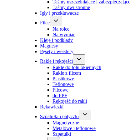
Taśmy uszczelniające i zabezpieczające
Taśmy dwustronne
Igły i przekłuwacze
Filce
Na rolce
Na wymiar
Kleje i podkłady
Magnesy
Pęsety i weedery
Rakle i rękojeści
Rakle do folii okiennych
Rakle z filcem
Plastikowe
Teflonowe
Filcowe
do PPF
Rękojeść do rakli
Rękawiczki
Szpatułki i patyczki
Magnetyczne
Metalowe i teflonowe
Szpatułki