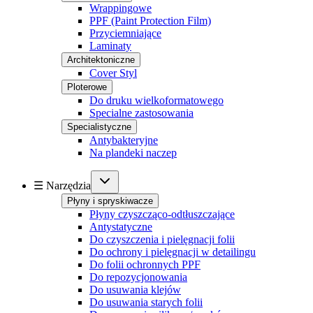
Wrappingowe
PPF (Paint Protection Film)
Przyciemniające
Laminaty
Architektoniczne
Cover Styl
Ploterowe
Do druku wielkoformatowego
Specialne zastosowania
Specialistyczne
Antybakteryjne
Na plandeki naczep
☰ Narzędzia
Płyny i spryskiwacze
Płyny czyszcząco-odtłuszczające
Antystatyczne
Do czyszczenia i pielęgnacji folii
Do ochrony i pielęgnacji w detailingu
Do folii ochronnych PPF
Do repozycjonowania
Do usuwania klejów
Do usuwania starych folii