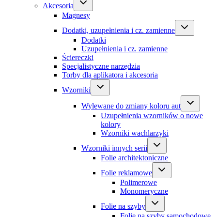
Akcesoria
Magnesy
Dodatki, uzupełnienia i cz. zamienne
Dodatki
Uzupełnienia i cz. zamienne
Ściereczki
Specjalistyczne narzędzia
Torby dla aplikatora i akcesoria
Wzorniki
Wylewane do zmiany koloru aut
Uzupełnienia wzorników o nowe
kolory
Wzorniki wachlarzyki
Wzorniki innych serii
Folie architektoniczne
Folie reklamowe
Polimerowe
Monomeryczne
Folie na szyby
Folie na szyby samochodowe