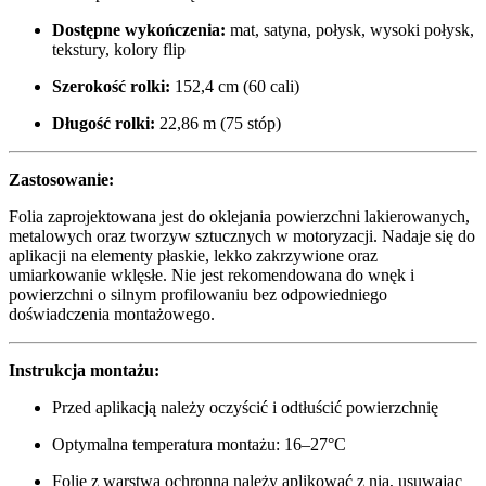
Dostępne wykończenia:
mat, satyna, połysk, wysoki połysk,
tekstury, kolory flip
Szerokość rolki:
152,4 cm (60 cali)
Długość rolki:
22,86 m (75 stóp)
Zastosowanie:
Folia zaprojektowana jest do oklejania powierzchni lakierowanych,
metalowych oraz tworzyw sztucznych w motoryzacji. Nadaje się do
aplikacji na elementy płaskie, lekko zakrzywione oraz
umiarkowanie wklęsłe. Nie jest rekomendowana do wnęk i
powierzchni o silnym profilowaniu bez odpowiedniego
doświadczenia montażowego.
Instrukcja montażu:
Przed aplikacją należy oczyścić i odtłuścić powierzchnię
Optymalna temperatura montażu: 16–27°C
Folie z warstwą ochronną należy aplikować z nią, usuwając