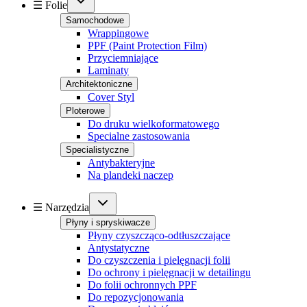
☰ Folie
Samochodowe
Wrappingowe
PPF (Paint Protection Film)
Przyciemniające
Laminaty
Architektoniczne
Cover Styl
Ploterowe
Do druku wielkoformatowego
Specialne zastosowania
Specialistyczne
Antybakteryjne
Na plandeki naczep
☰ Narzędzia
Płyny i spryskiwacze
Płyny czyszcząco-odtłuszczające
Antystatyczne
Do czyszczenia i pielęgnacji folii
Do ochrony i pielęgnacji w detailingu
Do folii ochronnych PPF
Do repozycjonowania