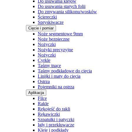
Do usuwania klejów
Do usuwania starych folii
Do zmywania silikonu/wosków
Ściereczki
Spryskiwacze
Cięcie i pomiar
Noże segmentowe 9mm
Noże bezpieczne
Nożyczki
Nożyki precyzyjne
Nożyczki
Cyrkle
Taśmy tnące
Taśmy podkładowe do cięcia
Linijki i maty do cięcia
Ostrza
Pojemniki na ostrza
Aplikacja
Filce
Rakle
Rękojeść do rakli
Rękawiczki
Szpatułki i patyczki
Igły i przekłuwacze
Kleje i podkłady