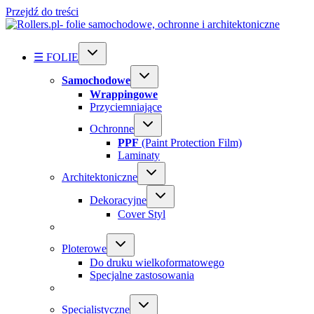
Przejdź do treści
☰ FOLIE
Samochodowe
Wrappingowe
Przyciemniające
Ochronne
PPF
(Paint Protection Film)
Laminaty
Architektoniczne
Dekoracyjne
Cover Styl
Ploterowe
Do druku wielkoformatowego
Specjalne zastosowania
Specialistyczne