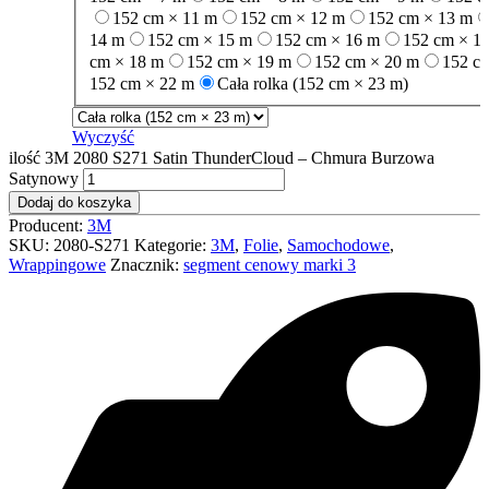
152 cm × 11 m
152 cm × 12 m
152 cm × 13 m
14 m
152 cm × 15 m
152 cm × 16 m
152 cm × 1
cm × 18 m
152 cm × 19 m
152 cm × 20 m
152 c
152 cm × 22 m
Cała rolka (152 cm × 23 m)
Wyczyść
ilość 3M 2080 S271 Satin ThunderCloud – Chmura Burzowa
Satynowy
Dodaj do koszyka
Producent:
3M
SKU:
2080-S271
Kategorie:
3M
,
Folie
,
Samochodowe
,
Wrappingowe
Znacznik:
segment cenowy marki 3