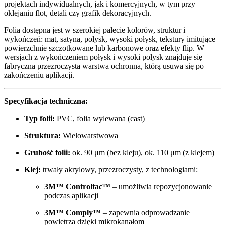
projektach indywidualnych, jak i komercyjnych, w tym przy
oklejaniu flot, detali czy grafik dekoracyjnych.
Folia dostępna jest w szerokiej palecie kolorów, struktur i
wykończeń: mat, satyna, połysk, wysoki połysk, tekstury imitujące
powierzchnie szczotkowane lub karbonowe oraz efekty flip. W
wersjach z wykończeniem połysk i wysoki połysk znajduje się
fabryczna przezroczysta warstwa ochronna, którą usuwa się po
zakończeniu aplikacji.
Specyfikacja techniczna:
Typ folii:
PVC, folia wylewana (cast)
Struktura:
Wielowarstwowa
Grubość folii:
ok. 90 μm (bez kleju), ok. 110 μm (z klejem)
Klej:
trwały akrylowy, przezroczysty, z technologiami:
3M™ Controltac™
– umożliwia repozycjonowanie
podczas aplikacji
3M™ Comply™
– zapewnia odprowadzanie
powietrza dzięki mikrokanałom