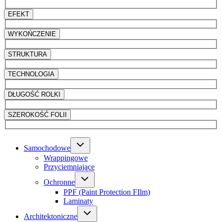
EFEKT
WYKOŃCZENIE
STRUKTURA
TECHNOLOGIA
DŁUGOŚĆ ROLKI
SZEROKOŚĆ FOLII
Samochodowe
Wrappingowe
Przyciemniające
Ochronne
PPF (Paint Protection FIlm)
Laminaty
Architektoniczne