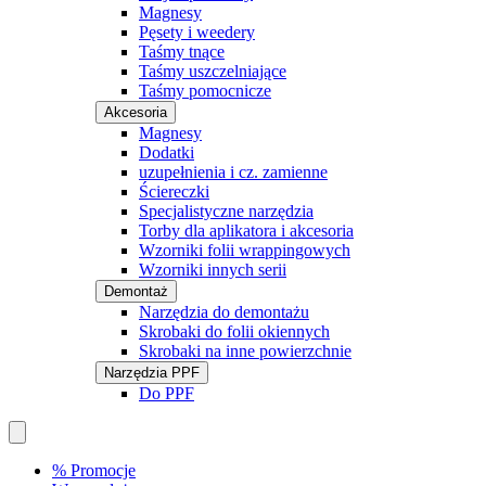
Magnesy
Pęsety i weedery
Taśmy tnące
Taśmy uszczelniające
Taśmy pomocnicze
Akcesoria
Magnesy
Dodatki
uzupełnienia i cz. zamienne
Ściereczki
Specjalistyczne narzędzia
Torby dla aplikatora i akcesoria
Wzorniki folii wrappingowych
Wzorniki innych serii
Demontaż
Narzędzia do demontażu
Skrobaki do folii okiennych
Skrobaki na inne powierzchnie
Narzędzia PPF
Do PPF
% Promocje