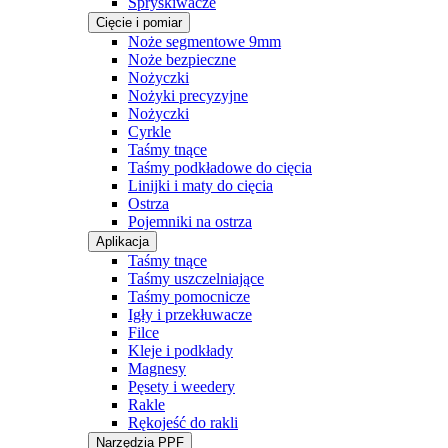
Spryskiwacze
Cięcie i pomiar
Noże segmentowe 9mm
Noże bezpieczne
Nożyczki
Nożyki precyzyjne
Nożyczki
Cyrkle
Taśmy tnące
Taśmy podkładowe do cięcia
Linijki i maty do cięcia
Ostrza
Pojemniki na ostrza
Aplikacja
Taśmy tnące
Taśmy uszczelniające
Taśmy pomocnicze
Igły i przekłuwacze
Filce
Kleje i podkłady
Magnesy
Pęsety i weedery
Rakle
Rękojeść do rakli
Narzędzia PPF