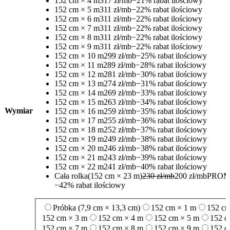
152 cm × 4 m
317 zł/mb
−21% rabat ilościowy
152 cm × 5 m
311 zł/mb
−22% rabat ilościowy
152 cm × 6 m
311 zł/mb
−22% rabat ilościowy
152 cm × 7 m
311 zł/mb
−22% rabat ilościowy
152 cm × 8 m
311 zł/mb
−22% rabat ilościowy
152 cm × 9 m
311 zł/mb
−22% rabat ilościowy
152 cm × 10 m
299 zł/mb
−25% rabat ilościowy
152 cm × 11 m
289 zł/mb
−28% rabat ilościowy
152 cm × 12 m
281 zł/mb
−30% rabat ilościowy
152 cm × 13 m
274 zł/mb
−31% rabat ilościowy
152 cm × 14 m
269 zł/mb
−33% rabat ilościowy
152 cm × 15 m
263 zł/mb
−34% rabat ilościowy
Wymiar
152 cm × 16 m
259 zł/mb
−35% rabat ilościowy
152 cm × 17 m
255 zł/mb
−36% rabat ilościowy
152 cm × 18 m
252 zł/mb
−37% rabat ilościowy
152 cm × 19 m
249 zł/mb
−38% rabat ilościowy
152 cm × 20 m
246 zł/mb
−38% rabat ilościowy
152 cm × 21 m
243 zł/mb
−39% rabat ilościowy
152 cm × 22 m
241 zł/mb
−40% rabat ilościowy
Cała rolka
(152 cm × 23 m)
230 zł/mb
200 zł/mb
PROM
−42% rabat ilościowy
Próbka (7,9 cm × 13,3 cm)
152 cm × 1 m
152 cm
152 cm × 3 m
152 cm × 4 m
152 cm × 5 m
152 c
152 cm × 7 m
152 cm × 8 m
152 cm × 9 m
152 c