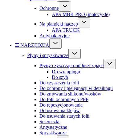
Ochronne
APA MBK PRO (motocykle)
Na plandeki naczep
APA TRUCK
Antybakteryjne
☰ NARZĘDZIA
Płyny i spryskiwacze
Płyny czyszcząco-odtłuszczające
Do wrappingu
Do szyb
Do czyszczenia folii
Do ochrony i pielęgnacji w detailingu
Do zmywania silikonu/wosków
Do folii ochronnych PPF
Do repozycjonowania
Do usuwania klejów
Do usuwania starych folii
Ściereczki
Antystatyczne
Spryskiwacze