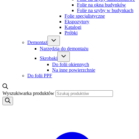
Folie na okna budynków
Folie na szyby w budynkach
Folie specjalistyczne
Ekspozytory
Katalogi
Próbki
Demontaż
Narzędzia do demontażu
Skrobaki
Do folii okiennych
Na inne powierzchnie
Do folii PPF
Wyszukiwarka produktów