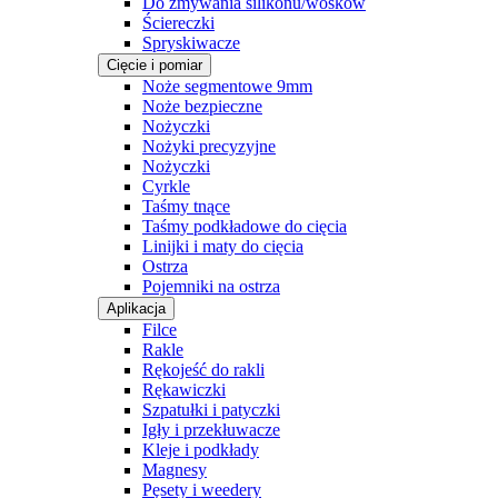
Do zmywania silikonu/wosków
Ściereczki
Spryskiwacze
Cięcie i pomiar
Noże segmentowe 9mm
Noże bezpieczne
Nożyczki
Nożyki precyzyjne
Nożyczki
Cyrkle
Taśmy tnące
Taśmy podkładowe do cięcia
Linijki i maty do cięcia
Ostrza
Pojemniki na ostrza
Aplikacja
Filce
Rakle
Rękojeść do rakli
Rękawiczki
Szpatułki i patyczki
Igły i przekłuwacze
Kleje i podkłady
Magnesy
Pęsety i weedery