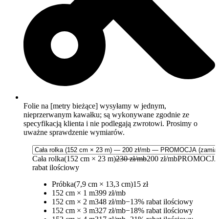
Folie na [metry bieżące] wysyłamy w jednym,
nieprzerwanym kawałku; są wykonywane zgodnie ze
specyfikacją klienta i nie podlegają zwrotowi. Prosimy o
uważne sprawdzenie wymiarów.
Cała rolka
(152 cm × 23 m)
230 zł/mb
200 zł/mb
PROMOCJA
rabat ilościowy
Próbka
(7,9 cm × 13,3 cm)
15 zł
152 cm × 1 m
399 zł/mb
152 cm × 2 m
348 zł/mb
−13% rabat ilościowy
152 cm × 3 m
327 zł/mb
−18% rabat ilościowy