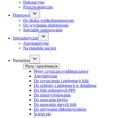
Dekoracyjne
Przeciwsłoneczne
Ploterowe
Do druku wielkoformotowego
Do wycinania ploterowego
Specialne zastosowanie
Specialistyczne
Antybakteryjne
Na plandeki naczep
Narzędzia
Płyny i spryskiwacze
Płyny czyszcząco-odtłuszczające
Antystatyczne
Do czyszczenia i pielęgnacji folii
Do ochrony i pielęgnacji w detailingu
Do folii ochronnych PPF
Do repozycjonowania
Do usuwania klejów
Do usuwania starych folii
Do zmywania silikonu/wosków
Ściereczki