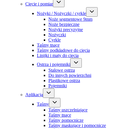
Cięcie i pomiar
Nożyki / Nożyczki / cyrkle
Noże segmentowe 9mm
Noże bezpieczne
Nożyki precyzyjne
Nożyczki
Cyrkle
Taśmy tnące
Taśmy podkładowe do cięcia
Linijki i maty do cięcia
Ostrza i pojemniki
Stalowe ostrza
Do innych powierzchni
Plastikowe ostrza
Pojemniki
Aplikacja
Taśmy
Taśmy uszczelniające
Taśmy tnące
Taśmy pomocnicze
Taśmy maskujące i pomocnicze