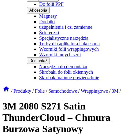
Do folii PPF
Akcesoria
Magnesy
Dodatki
uzupełnienia i cz. zamienne
Ściereczki
Specjalistyczne narzędzia
Torby dla aplikatora i akcesoria
Wzorniki folii wrappingowych
Wzorniki innych serii
Demontaż
Narzędzia do demontażu
Skrobaki do folii okiennych
Skrobaki na inne powierzchnie
/
Produkty
/
Folie
/
Samochodowe
/
Wrappingowe
/
3M
/
3M 2080 S271 Satin
ThunderCloud – Chmura
Burzowa Satynowy