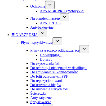
Ochronne
APA MBK PRO (motocykle)
Na plandeki naczep
APA TRUCK
Antybakteryjne
☰ NARZĘDZIA
Płyny i spryskiwacze
Płyny czyszcząco-odtłuszczające
Do wrappingu
Do szyb
Do czyszczenia folii
Do ochrony i pielęgnacji w detailingu
Do zmywania silikonu/wosków
Do folii ochronnych PPF
Do repozycjonowania
Do usuwania klejów
Do usuwania starych folii
Ściereczki
Antystatyczne
Spryskiwacze