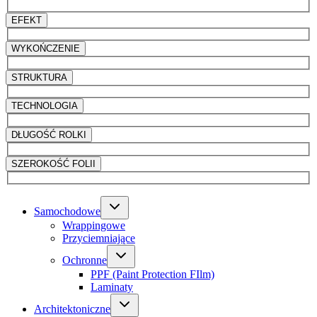
EFEKT
WYKOŃCZENIE
STRUKTURA
TECHNOLOGIA
DŁUGOŚĆ ROLKI
SZEROKOŚĆ FOLII
Samochodowe
Wrappingowe
Przyciemniające
Ochronne
PPF (Paint Protection FIlm)
Laminaty
Architektoniczne