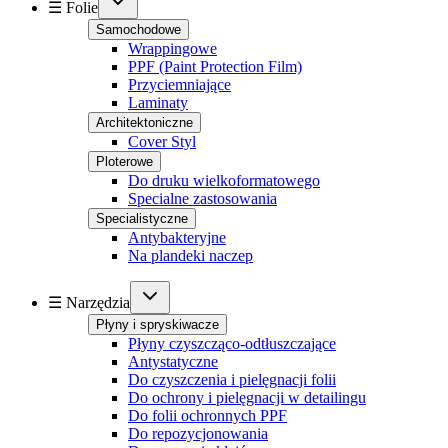
☰ Folie
Samochodowe
Wrappingowe
PPF (Paint Protection Film)
Przyciemniające
Laminaty
Architektoniczne
Cover Styl
Ploterowe
Do druku wielkoformatowego
Specialne zastosowania
Specialistyczne
Antybakteryjne
Na plandeki naczep
☰ Narzędzia
Płyny i spryskiwacze
Płyny czyszcząco-odtłuszczające
Antystatyczne
Do czyszczenia i pielęgnacji folii
Do ochrony i pielęgnacji w detailingu
Do folii ochronnych PPF
Do repozycjonowania