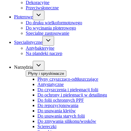
Dekoracyjne
Przeciwsłoneczne
Ploterowe
Do druku wielkoformotowego
Do wycinania ploterowego
Specialne zastosowanie
Specialistyczne
Antybakteryjne
Na plandeki naczep
Narzędzia
Płyny i spryskiwacze
Płyny czyszcząco-odtłuszczające
Antystatyczne
Do czyszczenia i pielęgnacji folii
Do ochrony i pielęgnacji w detailingu
Do folii ochronnych PPF
Do repozycjonowania
Do usuwania klejów
Do usuwania starych folii
Do zmywania silikonu/wosków
Ściereczki