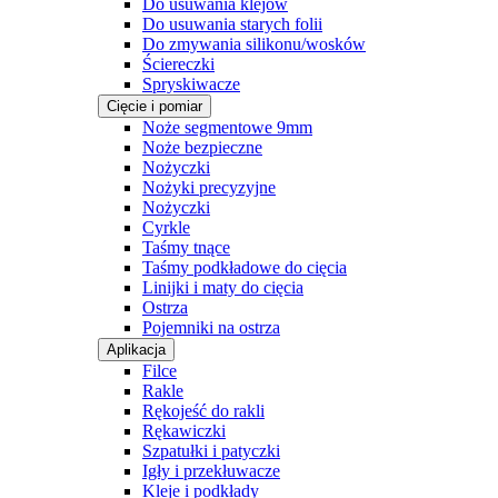
Do usuwania klejów
Do usuwania starych folii
Do zmywania silikonu/wosków
Ściereczki
Spryskiwacze
Cięcie i pomiar
Noże segmentowe 9mm
Noże bezpieczne
Nożyczki
Nożyki precyzyjne
Nożyczki
Cyrkle
Taśmy tnące
Taśmy podkładowe do cięcia
Linijki i maty do cięcia
Ostrza
Pojemniki na ostrza
Aplikacja
Filce
Rakle
Rękojeść do rakli
Rękawiczki
Szpatułki i patyczki
Igły i przekłuwacze
Kleje i podkłady