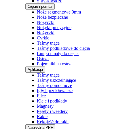
Spryskiwacze
Cięcie i pomiar
Noże segmentowe 9mm
Noże bezpieczne
Nożyczki
Nożyki precyzyjne
Nożyczki
Cyrkle
Taśmy tnące
Taśmy podkładowe do cięcia
Linijki i maty do cięcia
Ostrza
Pojemniki na ostrza
Aplikacja
Taśmy tnące
Taśmy uszczelniające
Taśmy pomocnicze
Igły i przekłuwacze
Filce
Kleje i podkłady
Magnesy
Pęsety i weedery
Rakle
Rękojeść do rakli
Narzędzia PPF