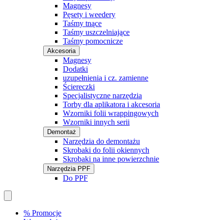
Magnesy
Pęsety i weedery
Taśmy tnące
Taśmy uszczelniające
Taśmy pomocnicze
Akcesoria
Magnesy
Dodatki
uzupełnienia i cz. zamienne
Ściereczki
Specjalistyczne narzędzia
Torby dla aplikatora i akcesoria
Wzorniki folii wrappingowych
Wzorniki innych serii
Demontaż
Narzędzia do demontażu
Skrobaki do folii okiennych
Skrobaki na inne powierzchnie
Narzędzia PPF
Do PPF
% Promocje