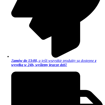
Z
amów do 13:00,
a jeśli wszystkie produkty są dostępne
z
wysyłką w 24h, wyślemy jeszcze dziś!