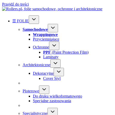
Przejdź do treści
☰ FOLIE
Samochodowe
Wrappingowe
Przyciemniające
Ochronne
PPF
(Paint Protection Film)
Laminaty
Architektoniczne
Dekoracyjne
Cover Styl
Ploterowe
Do druku wielkoformatowego
Specjalne zastosowania
Specialistyczne