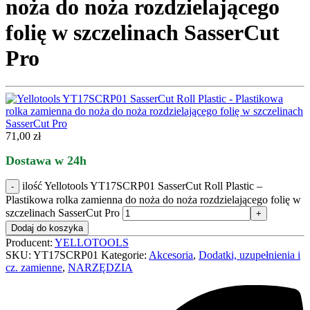
noża do noża rozdzielającego
folię w szczelinach SasserCut
Pro
71,00
zł
Dostawa w 24h
ilość Yellotools YT17SCRP01 SasserCut Roll Plastic –
Plastikowa rolka zamienna do noża do noża rozdzielającego folię w
szczelinach SasserCut Pro
Dodaj do koszyka
Producent:
YELLOTOOLS
SKU:
YT17SCRP01
Kategorie:
Akcesoria
,
Dodatki, uzupełnienia i
cz. zamienne
,
NARZĘDZIA