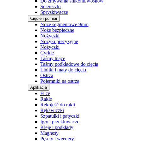
Do zmywania silikonu/wosków
Ściereczki
Spryskiwacze
Cięcie i pomiar
Noże segmentowe 9mm
Noże bezpieczne
Nożyczki
Nożyki precyzyjne
Nożyczki
Cyrkle
Taśmy tnące
Taśmy podkładowe do cięcia
Linijki i maty do cięcia
Ostrza
Pojemniki na ostrza
Aplikacja
Filce
Rakle
Rękojeść do rakli
Rękawiczki
Szpatułki i patyczki
Igły i przekłuwacze
Kleje i podkłady
Magnesy
Pęsety i weedery