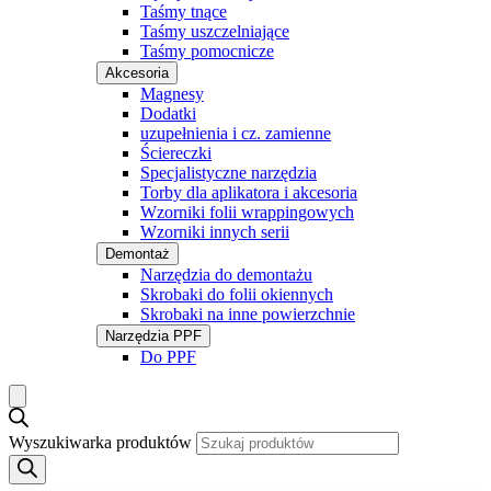
Taśmy tnące
Taśmy uszczelniające
Taśmy pomocnicze
Akcesoria
Magnesy
Dodatki
uzupełnienia i cz. zamienne
Ściereczki
Specjalistyczne narzędzia
Torby dla aplikatora i akcesoria
Wzorniki folii wrappingowych
Wzorniki innych serii
Demontaż
Narzędzia do demontażu
Skrobaki do folii okiennych
Skrobaki na inne powierzchnie
Narzędzia PPF
Do PPF
Wyszukiwarka produktów