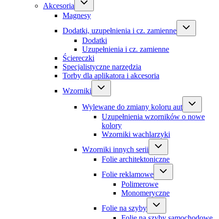
Akcesoria
Magnesy
Dodatki, uzupełnienia i cz. zamienne
Dodatki
Uzupełnienia i cz. zamienne
Ściereczki
Specjalistyczne narzędzia
Torby dla aplikatora i akcesoria
Wzorniki
Wylewane do zmiany koloru aut
Uzupełnienia wzorników o nowe
kolory
Wzorniki wachlarzyki
Wzorniki innych serii
Folie architektoniczne
Folie reklamowe
Polimerowe
Monomeryczne
Folie na szyby
Folie na szyby samochodowe