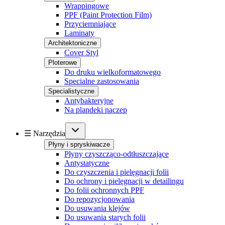
Wrappingowe
PPF (Paint Protection Film)
Przyciemniające
Laminaty
Architektoniczne
Cover Styl
Ploterowe
Do druku wielkoformatowego
Specialne zastosowania
Specialistyczne
Antybakteryjne
Na plandeki naczep
☰ Narzędzia
Płyny i spryskiwacze
Płyny czyszcząco-odtłuszczające
Antystatyczne
Do czyszczenia i pielęgnacji folii
Do ochrony i pielęgnacji w detailingu
Do folii ochronnych PPF
Do repozycjonowania
Do usuwania klejów
Do usuwania starych folii