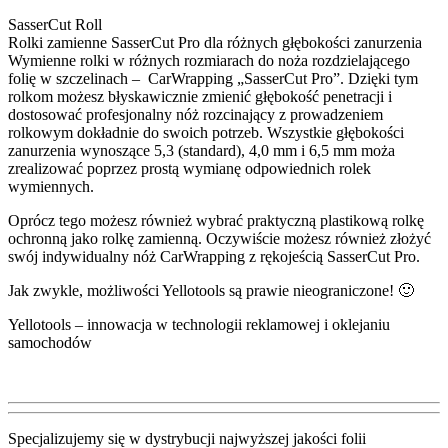
SasserCut Roll
Rolki zamienne SasserCut Pro dla różnych głębokości zanurzenia
Wymienne rolki w różnych rozmiarach do noża rozdzielającego
folię w szczelinach – CarWrapping „SasserCut Pro”. Dzięki tym
rolkom możesz błyskawicznie zmienić głębokość penetracji i
dostosować profesjonalny nóż rozcinający z prowadzeniem
rolkowym dokładnie do swoich potrzeb. Wszystkie głębokości
zanurzenia wynoszące 5,3 (standard), 4,0 mm i 6,5 mm moża
zrealizować poprzez prostą wymianę odpowiednich rolek
wymiennych.
Oprócz tego możesz również wybrać praktyczną plastikową rolkę
ochronną jako rolkę zamienną. Oczywiście możesz również złożyć
swój indywidualny nóż CarWrapping z rękojeścią SasserCut Pro.
Jak zwykle, możliwości Yellotools są prawie nieograniczone! 🙂
Yellotools – innowacja w technologii reklamowej i oklejaniu
samochodów
Specjalizujemy się w dystrybucji najwyższej jakości folii