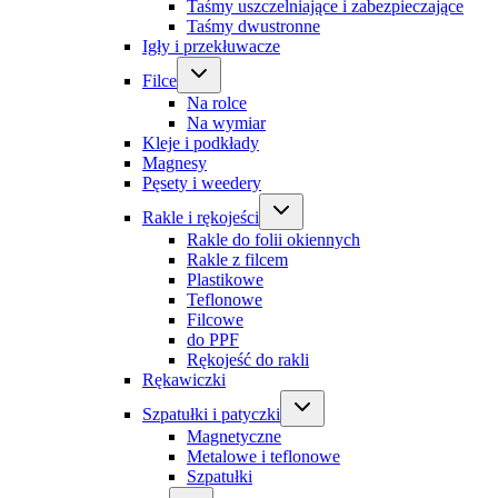
Taśmy uszczelniające i zabezpieczające
Taśmy dwustronne
Igły i przekłuwacze
Filce
Na rolce
Na wymiar
Kleje i podkłady
Magnesy
Pęsety i weedery
Rakle i rękojeści
Rakle do folii okiennych
Rakle z filcem
Plastikowe
Teflonowe
Filcowe
do PPF
Rękojeść do rakli
Rękawiczki
Szpatułki i patyczki
Magnetyczne
Metalowe i teflonowe
Szpatułki