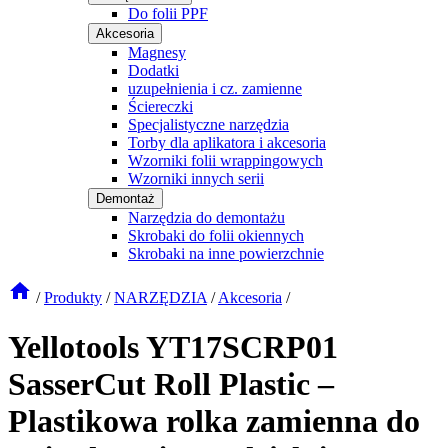
Do folii PPF
Akcesoria
Magnesy
Dodatki
uzupełnienia i cz. zamienne
Ściereczki
Specjalistyczne narzędzia
Torby dla aplikatora i akcesoria
Wzorniki folii wrappingowych
Wzorniki innych serii
Demontaż
Narzędzia do demontażu
Skrobaki do folii okiennych
Skrobaki na inne powierzchnie
/
Produkty
/
NARZĘDZIA
/
Akcesoria
/
Yellotools YT17SCRP01
SasserCut Roll Plastic –
Plastikowa rolka zamienna do