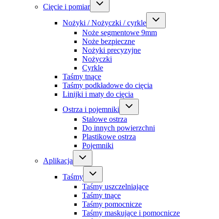
Cięcie i pomiar
Nożyki / Nożyczki / cyrkle
Noże segmentowe 9mm
Noże bezpieczne
Nożyki precyzyjne
Nożyczki
Cyrkle
Taśmy tnące
Taśmy podkładowe do cięcia
Linijki i maty do cięcia
Ostrza i pojemniki
Stalowe ostrza
Do innych powierzchni
Plastikowe ostrza
Pojemniki
Aplikacja
Taśmy
Taśmy uszczelniające
Taśmy tnące
Taśmy pomocnicze
Taśmy maskujące i pomocnicze