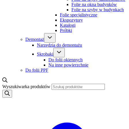
Folie na okna budynków
Folie na szyby w budynkach
Folie specjalistyczne
Ekspozytory
Katalogi
Próbki
Demontaż
Narzędzia do demontażu
Skrobaki
Do folii okiennych
Na inne powierzchnie
Do folii PPF
Wyszukiwarka produktów