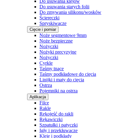
Do usuwania klejów
Do usuwania starych folii
Do zmywania silikonu/wosków
Ściereczki
Spryskiwacze
Cięcie i pomiar
Noże segmentowe 9mm
Noże bezpieczne
Nożyczki
Nożyki precyzyjne
Nożyczki
Cyrkle
Taśmy tnące
Taśmy podkładowe do cięcia
Linijki i maty do cięcia
Ostrza
Pojemniki na ostrza
Aplikacja
Filce
Rakle
Rękojeść do rakli
Rękawiczki
Szpatułki i patyczki
Igły i przekłuwacze
Kleje i podkłady