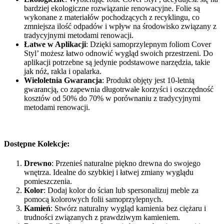
bardziej ekologiczne rozwiązanie renowacyjne. Folie są
wykonane z materiałów pochodzących z recyklingu, co
zmniejsza ilość odpadów i wpływ na środowisko związany z
tradycyjnymi metodami renowacji.
Łatwe w Aplikacji
: Dzięki samoprzylepnym foliom Cover
Styl’ możesz łatwo odnowić wygląd swoich przestrzeni. Do
aplikacji potrzebne są jedynie podstawowe narzędzia, takie
jak nóż, rakla i opalarka.
Wieloletnia Gwarancja
: Produkt objęty jest 10-letnią
gwarancją, co zapewnia długotrwałe korzyści i oszczędność
kosztów od 50% do 70% w porównaniu z tradycyjnymi
metodami renowacji.
Dostępne Kolekcje:
Drewno
: Przenieś naturalne piękno drewna do swojego
wnętrza. Idealne do szybkiej i łatwej zmiany wyglądu
pomieszczenia.
Kolor
: Dodaj kolor do ścian lub spersonalizuj meble za
pomocą kolorowych folii samoprzylepnych.
Kamień
: Stwórz naturalny wygląd kamienia bez ciężaru i
trudności związanych z prawdziwym kamieniem.