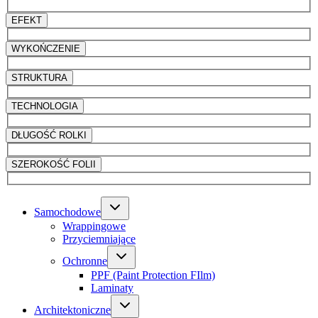
EFEKT
WYKOŃCZENIE
STRUKTURA
TECHNOLOGIA
DŁUGOŚĆ ROLKI
SZEROKOŚĆ FOLII
Samochodowe
Wrappingowe
Przyciemniające
Ochronne
PPF (Paint Protection FIlm)
Laminaty
Architektoniczne