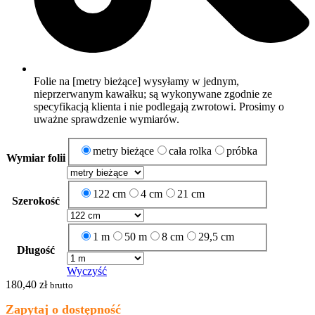
Folie na [metry bieżące] wysyłamy w jednym,
nieprzerwanym kawałku; są wykonywane zgodnie ze
specyfikacją klienta i nie podlegają zwrotowi. Prosimy o
uważne sprawdzenie wymiarów.
metry bieżące
cała rolka
próbka
Wymiar folii
122 cm
4 cm
21 cm
Szerokość
1 m
50 m
8 cm
29,5 cm
Długość
Wyczyść
180,40
zł
brutto
Zapytaj o dostępność