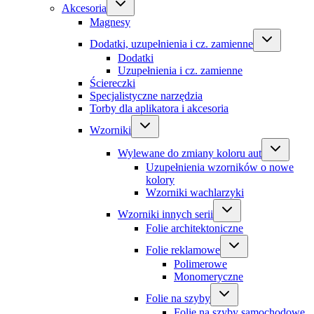
Akcesoria
Magnesy
Dodatki, uzupełnienia i cz. zamienne
Dodatki
Uzupełnienia i cz. zamienne
Ściereczki
Specjalistyczne narzędzia
Torby dla aplikatora i akcesoria
Wzorniki
Wylewane do zmiany koloru aut
Uzupełnienia wzorników o nowe
kolory
Wzorniki wachlarzyki
Wzorniki innych serii
Folie architektoniczne
Folie reklamowe
Polimerowe
Monomeryczne
Folie na szyby
Folie na szyby samochodowe