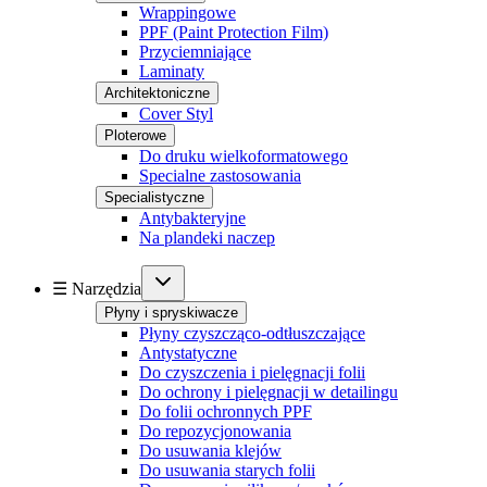
Wrappingowe
PPF (Paint Protection Film)
Przyciemniające
Laminaty
Architektoniczne
Cover Styl
Ploterowe
Do druku wielkoformatowego
Specialne zastosowania
Specialistyczne
Antybakteryjne
Na plandeki naczep
☰ Narzędzia
Płyny i spryskiwacze
Płyny czyszcząco-odtłuszczające
Antystatyczne
Do czyszczenia i pielęgnacji folii
Do ochrony i pielęgnacji w detailingu
Do folii ochronnych PPF
Do repozycjonowania
Do usuwania klejów
Do usuwania starych folii