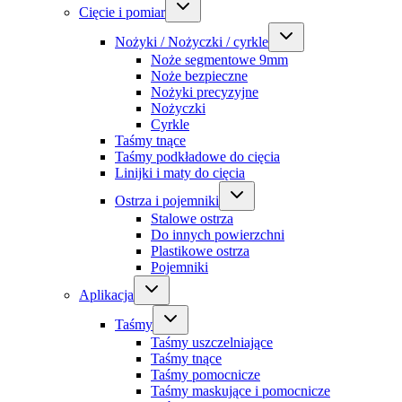
Cięcie i pomiar
Nożyki / Nożyczki / cyrkle
Noże segmentowe 9mm
Noże bezpieczne
Nożyki precyzyjne
Nożyczki
Cyrkle
Taśmy tnące
Taśmy podkładowe do cięcia
Linijki i maty do cięcia
Ostrza i pojemniki
Stalowe ostrza
Do innych powierzchni
Plastikowe ostrza
Pojemniki
Aplikacja
Taśmy
Taśmy uszczelniające
Taśmy tnące
Taśmy pomocnicze
Taśmy maskujące i pomocnicze