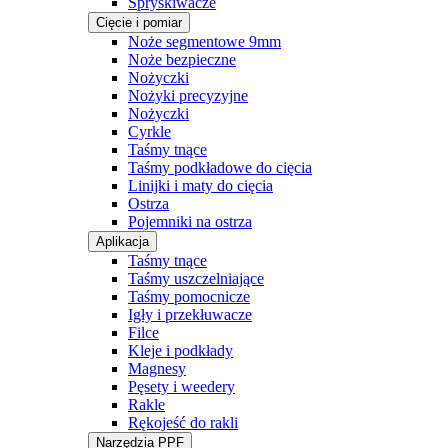
Spryskiwacze
Cięcie i pomiar
Noże segmentowe 9mm
Noże bezpieczne
Nożyczki
Nożyki precyzyjne
Nożyczki
Cyrkle
Taśmy tnące
Taśmy podkładowe do cięcia
Linijki i maty do cięcia
Ostrza
Pojemniki na ostrza
Aplikacja
Taśmy tnące
Taśmy uszczelniające
Taśmy pomocnicze
Igły i przekłuwacze
Filce
Kleje i podkłady
Magnesy
Pęsety i weedery
Rakle
Rękojeść do rakli
Narzędzia PPF