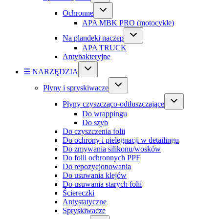
Ochronne
APA MBK PRO (motocykle)
Na plandeki naczep
APA TRUCK
Antybakteryjne
☰ NARZĘDZIA
Płyny i spryskiwacze
Płyny czyszcząco-odtłuszczające
Do wrappingu
Do szyb
Do czyszczenia folii
Do ochrony i pielęgnacji w detailingu
Do zmywania silikonu/wosków
Do folii ochronnych PPF
Do repozycjonowania
Do usuwania klejów
Do usuwania starych folii
Ściereczki
Antystatyczne
Spryskiwacze