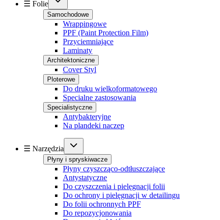
☰ Folie
Samochodowe
Wrappingowe
PPF (Paint Protection Film)
Przyciemniające
Laminaty
Architektoniczne
Cover Styl
Ploterowe
Do druku wielkoformatowego
Specialne zastosowania
Specialistyczne
Antybakteryjne
Na plandeki naczep
☰ Narzędzia
Płyny i spryskiwacze
Płyny czyszcząco-odtłuszczające
Antystatyczne
Do czyszczenia i pielęgnacji folii
Do ochrony i pielęgnacji w detailingu
Do folii ochronnych PPF
Do repozycjonowania