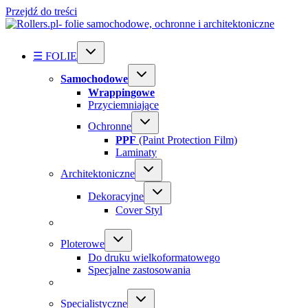
Przejdź do treści
☰ FOLIE
Samochodowe
Wrappingowe
Przyciemniające
Ochronne
PPF
(Paint Protection Film)
Laminaty
Architektoniczne
Dekoracyjne
Cover Styl
Ploterowe
Do druku wielkoformatowego
Specjalne zastosowania
Specialistyczne