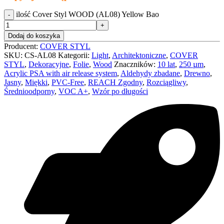
ilość Cover Styl WOOD (AL08) Yellow Bao
Dodaj do koszyka
Producent:
COVER STYL
SKU:
CS-AL08
Kategorii:
Light
,
Architektoniczne
,
COVER
STYL
,
Dekoracyjne
,
Folie
,
Wood
Znaczników:
10 lat
,
250 µm
,
Acrylic PSA with air release system
,
Aldehydy zbadane
,
Drewno
,
Jasny
,
Miękki
,
PVC-Free
,
REACH Zgodny
,
Rozciągliwy
,
Średnioodporny
,
VOC A+
,
Wzór po długości