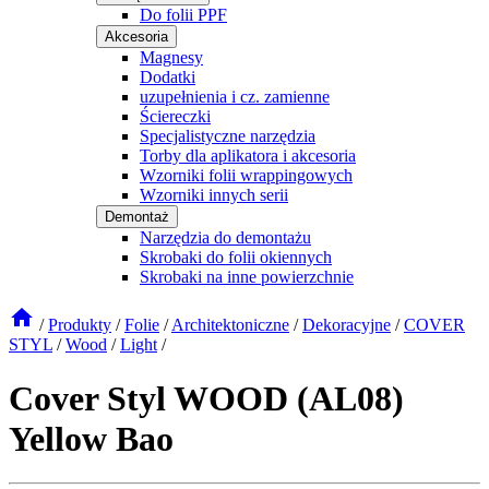
Do folii PPF
Akcesoria
Magnesy
Dodatki
uzupełnienia i cz. zamienne
Ściereczki
Specjalistyczne narzędzia
Torby dla aplikatora i akcesoria
Wzorniki folii wrappingowych
Wzorniki innych serii
Demontaż
Narzędzia do demontażu
Skrobaki do folii okiennych
Skrobaki na inne powierzchnie
/
Produkty
/
Folie
/
Architektoniczne
/
Dekoracyjne
/
COVER
STYL
/
Wood
/
Light
/
Cover Styl WOOD (AL08)
Yellow Bao