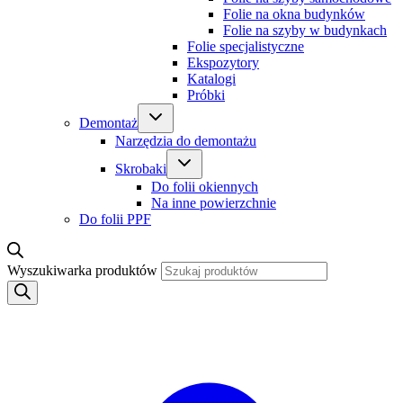
Folie na okna budynków
Folie na szyby w budynkach
Folie specjalistyczne
Ekspozytory
Katalogi
Próbki
Demontaż
Narzędzia do demontażu
Skrobaki
Do folii okiennych
Na inne powierzchnie
Do folii PPF
Wyszukiwarka produktów