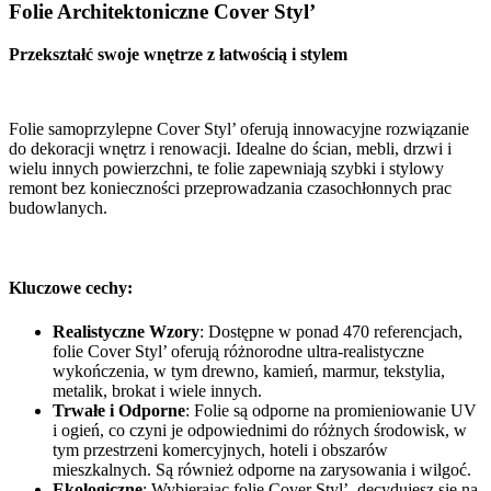
Folie Architektoniczne Cover Styl’
Przekształć swoje wnętrze z łatwością i stylem
Folie samoprzylepne Cover Styl’ oferują innowacyjne rozwiązanie
do dekoracji wnętrz i renowacji. Idealne do ścian, mebli, drzwi i
wielu innych powierzchni, te folie zapewniają szybki i stylowy
remont bez konieczności przeprowadzania czasochłonnych prac
budowlanych.
Kluczowe cechy:
Realistyczne Wzory
: Dostępne w ponad 470 referencjach,
folie Cover Styl’ oferują różnorodne ultra-realistyczne
wykończenia, w tym drewno, kamień, marmur, tekstylia,
metalik, brokat i wiele innych.
Trwałe i Odporne
: Folie są odporne na promieniowanie UV
i ogień, co czyni je odpowiednimi do różnych środowisk, w
tym przestrzeni komercyjnych, hoteli i obszarów
mieszkalnych. Są również odporne na zarysowania i wilgoć.
Ekologiczne
: Wybierając folie Cover Styl’, decydujesz się na