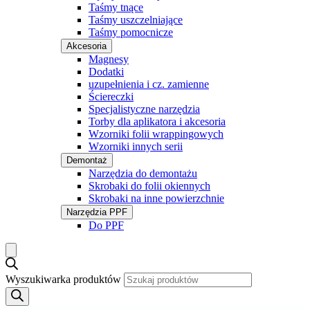
Taśmy tnące
Taśmy uszczelniające
Taśmy pomocnicze
Akcesoria
Magnesy
Dodatki
uzupełnienia i cz. zamienne
Ściereczki
Specjalistyczne narzędzia
Torby dla aplikatora i akcesoria
Wzorniki folii wrappingowych
Wzorniki innych serii
Demontaż
Narzędzia do demontażu
Skrobaki do folii okiennych
Skrobaki na inne powierzchnie
Narzędzia PPF
Do PPF
Wyszukiwarka produktów