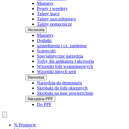
Magnesy
Pęsety i weedery
Taśmy tnące
Taśmy uszczelniające
Taśmy pomocnicze
Akcesoria
Magnesy
Dodatki
uzupełnienia i cz. zamienne
Ściereczki
Specjalistyczne narzędzia
Torby dla aplikatora i akcesoria
Wzorniki folii wrappingowych
Wzorniki innych serii
Demontaż
Narzędzia do demontażu
Skrobaki do folii okiennych
Skrobaki na inne powierzchnie
Narzędzia PPF
Do PPF
% Promocje