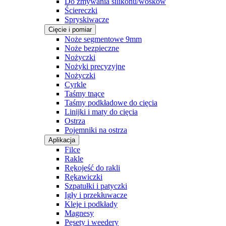
Do zmywania silikonu/wosków
Ściereczki
Spryskiwacze
Cięcie i pomiar
Noże segmentowe 9mm
Noże bezpieczne
Nożyczki
Nożyki precyzyjne
Nożyczki
Cyrkle
Taśmy tnące
Taśmy podkładowe do cięcia
Linijki i maty do cięcia
Ostrza
Pojemniki na ostrza
Aplikacja
Filce
Rakle
Rękojeść do rakli
Rękawiczki
Szpatułki i patyczki
Igły i przekłuwacze
Kleje i podkłady
Magnesy
Pęsety i weedery