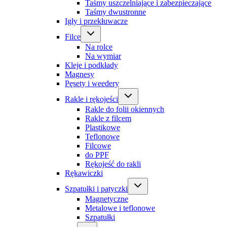
Taśmy uszczelniające i zabezpieczające
Taśmy dwustronne
Igły i przekłuwacze
Filce
Na rolce
Na wymiar
Kleje i podkłady
Magnesy
Pęsety i weedery
Rakle i rękojeści
Rakle do folii okiennych
Rakle z filcem
Plastikowe
Teflonowe
Filcowe
do PPF
Rękojeść do rakli
Rękawiczki
Szpatułki i patyczki
Magnetyczne
Metalowe i teflonowe
Szpatułki