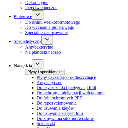
Dekoracyjne
Przeciwsłoneczne
Ploterowe
Do druku wielkoformotowego
Do wycinania ploterowego
Specialne zastosowanie
Specialistyczne
Antybakteryjne
Na plandeki naczep
Narzędzia
Płyny i spryskiwacze
Płyny czyszcząco-odtłuszczające
Antystatyczne
Do czyszczenia i pielęgnacji folii
Do ochrony i pielęgnacji w detailingu
Do folii ochronnych PPF
Do repozycjonowania
Do usuwania klejów
Do usuwania starych folii
Do zmywania silikonu/wosków
Ściereczki