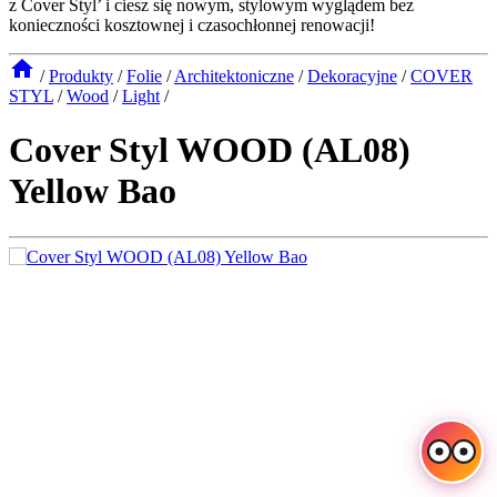
z Cover Styl’ i ciesz się nowym, stylowym wyglądem bez
konieczności kosztownej i czasochłonnej renowacji!
/
Produkty
/
Folie
/
Architektoniczne
/
Dekoracyjne
/
COVER
STYL
/
Wood
/
Light
/
Cover Styl WOOD (AL08)
Yellow Bao