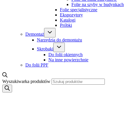
Folie na szyby w budynkach
Folie specjalistyczne
Ekspozytory
Katalogi
Próbki
Demontaż
Narzędzia do demontażu
Skrobaki
Do folii okiennych
Na inne powierzchnie
Do folii PPF
Wyszukiwarka produktów