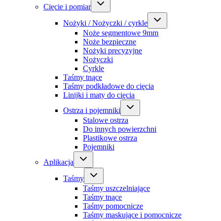
Cięcie i pomiar
Nożyki / Nożyczki / cyrkle
Noże segmentowe 9mm
Noże bezpieczne
Nożyki precyzyjne
Nożyczki
Cyrkle
Taśmy tnące
Taśmy podkładowe do cięcia
Linijki i maty do cięcia
Ostrza i pojemniki
Stalowe ostrza
Do innych powierzchni
Plastikowe ostrza
Pojemniki
Aplikacja
Taśmy
Taśmy uszczelniające
Taśmy tnące
Taśmy pomocnicze
Taśmy maskujące i pomocnicze