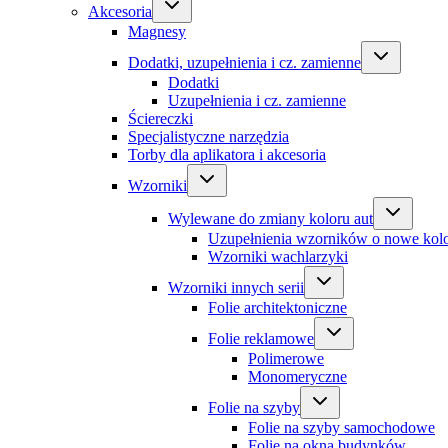
Akcesoria
Magnesy
Dodatki, uzupełnienia i cz. zamienne
Dodatki
Uzupełnienia i cz. zamienne
Ściereczki
Specjalistyczne narzędzia
Torby dla aplikatora i akcesoria
Wzorniki
Wylewane do zmiany koloru aut
Uzupełnienia wzorników o nowe kol
Wzorniki wachlarzyki
Wzorniki innych serii
Folie architektoniczne
Folie reklamowe
Polimerowe
Monomeryczne
Folie na szyby
Folie na szyby samochodowe
Folie na okna budynków