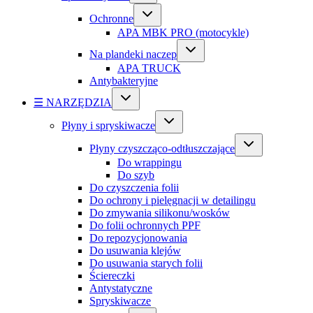
Ochronne
APA MBK PRO (motocykle)
Na plandeki naczep
APA TRUCK
Antybakteryjne
☰ NARZĘDZIA
Płyny i spryskiwacze
Płyny czyszcząco-odtłuszczające
Do wrappingu
Do szyb
Do czyszczenia folii
Do ochrony i pielęgnacji w detailingu
Do zmywania silikonu/wosków
Do folii ochronnych PPF
Do repozycjonowania
Do usuwania klejów
Do usuwania starych folii
Ściereczki
Antystatyczne
Spryskiwacze