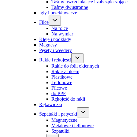
Taśmy uszczelniające i zabezpieczające
Taśmy dwustronne
Igły i przekłuwacze
Filce
Na rolce
Na wymiar
Kleje i podkłady
Magnesy
Pęsety i weedery
Rakle i rękojeści
Rakle do folii okiennych
Rakle z filcem
Plastikowe
Teflonowe
Filcowe
do PPF
Rękojeść do rakli
Rękawiczki
Szpatułki i patyczki
Magnetyczne
Metalowe i teflonowe
Szpatułki