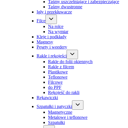
Taśmy uszczelniające i zabezpieczające
Taśmy dwustronne
Igły i przekłuwacze
Filce
Na rolce
Na wymiar
Kleje i podkłady
Magnesy
Pęsety i weedery
Rakle i rękojeści
Rakle do folii okiennych
Rakle z filcem
Plastikowe
Teflonowe
Filcowe
do PPF
Rękojeść do rakli
Rękawiczki
Szpatułki i patyczki
Magnetyczne
Metalowe i teflonowe
Szpatułki