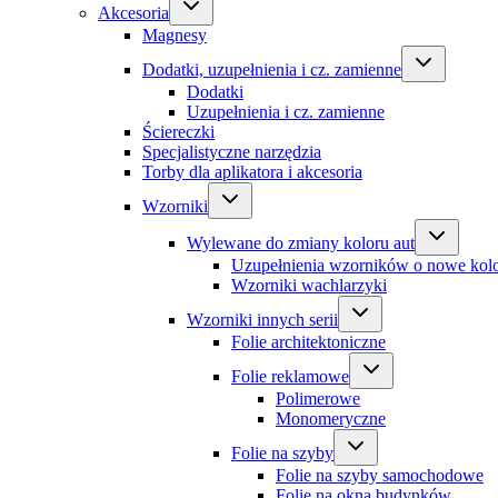
Akcesoria
Magnesy
Dodatki, uzupełnienia i cz. zamienne
Dodatki
Uzupełnienia i cz. zamienne
Ściereczki
Specjalistyczne narzędzia
Torby dla aplikatora i akcesoria
Wzorniki
Wylewane do zmiany koloru aut
Uzupełnienia wzorników o nowe kol
Wzorniki wachlarzyki
Wzorniki innych serii
Folie architektoniczne
Folie reklamowe
Polimerowe
Monomeryczne
Folie na szyby
Folie na szyby samochodowe
Folie na okna budynków