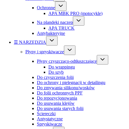
Ochronne
APA MBK PRO (motocykle)
Na plandeki naczep
APA TRUCK
Antybakteryjne
☰ NARZĘDZIA
Płyny i spryskiwacze
Płyny czyszcząco-odtłuszczające
Do wrappingu
Do szyb
Do czyszczenia folii
Do ochrony i pielęgnacji w detailingu
Do zmywania silikonu/wosków
Do folii ochronnych PPF
Do repozycjonowania
Do usuwania klejów
Do usuwania starych folii
Ściereczki
Antystatyczne
Spryskiwacze