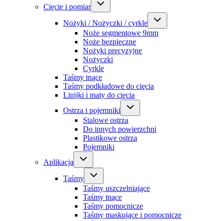
Cięcie i pomiar
Nożyki / Nożyczki / cyrkle
Noże segmentowe 9mm
Noże bezpieczne
Nożyki precyzyjne
Nożyczki
Cyrkle
Taśmy tnące
Taśmy podkładowe do cięcia
Linijki i maty do cięcia
Ostrza i pojemniki
Stalowe ostrza
Do innych powierzchni
Plastikowe ostrza
Pojemniki
Aplikacja
Taśmy
Taśmy uszczelniające
Taśmy tnące
Taśmy pomocnicze
Taśmy maskujące i pomocnicze