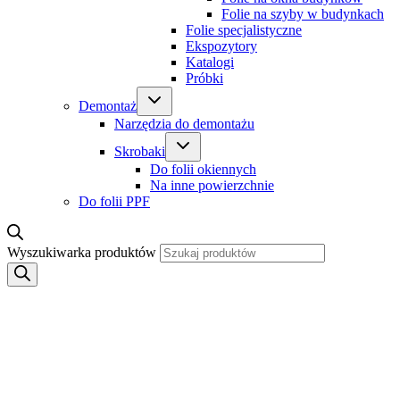
Folie na szyby w budynkach
Folie specjalistyczne
Ekspozytory
Katalogi
Próbki
Demontaż
Narzędzia do demontażu
Skrobaki
Do folii okiennych
Na inne powierzchnie
Do folii PPF
Wyszukiwarka produktów