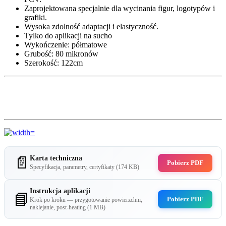
Zaprojektowana specjalnie dla wycinania figur, logotypów i
grafiki.
Wysoka zdolność adaptacji i elastyczność.
Tylko do aplikacji na sucho
Wykończenie:
półmatowe
Grubość: 80 mikronów
Szerokość: 122cm
📄
Karta techniczna
Pobierz PDF
Specyfikacja, parametry, certyfikaty (174 KB)
Instrukcja aplikacji
📘
Pobierz PDF
Krok po kroku — przygotowanie powierzchni,
naklejanie, post-heating (1 MB)