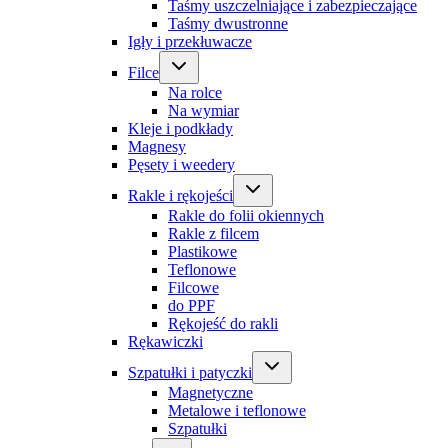
Taśmy uszczelniające i zabezpieczające
Taśmy dwustronne
Igły i przekłuwacze
Filce
Na rolce
Na wymiar
Kleje i podkłady
Magnesy
Pęsety i weedery
Rakle i rękojeści
Rakle do folii okiennych
Rakle z filcem
Plastikowe
Teflonowe
Filcowe
do PPF
Rękojeść do rakli
Rękawiczki
Szpatułki i patyczki
Magnetyczne
Metalowe i teflonowe
Szpatułki