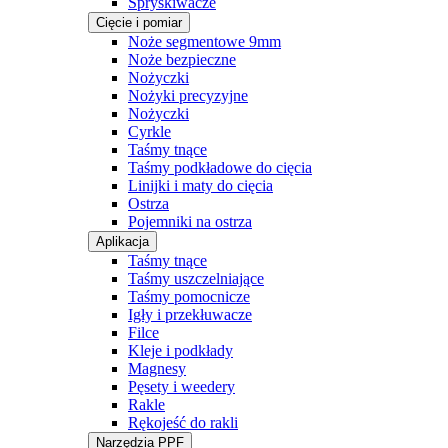
Spryskiwacze
Cięcie i pomiar
Noże segmentowe 9mm
Noże bezpieczne
Nożyczki
Nożyki precyzyjne
Nożyczki
Cyrkle
Taśmy tnące
Taśmy podkładowe do cięcia
Linijki i maty do cięcia
Ostrza
Pojemniki na ostrza
Aplikacja
Taśmy tnące
Taśmy uszczelniające
Taśmy pomocnicze
Igły i przekłuwacze
Filce
Kleje i podkłady
Magnesy
Pęsety i weedery
Rakle
Rękojeść do rakli
Narzędzia PPF