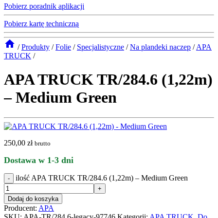
Pobierz poradnik aplikacji
Pobierz kartę techniczną
/
Produkty
/
Folie
/
Specjalistyczne
/
Na plandeki naczep
/
APA
TRUCK
/
APA TRUCK TR/284.6 (1,22m)
– Medium Green
250,00
zł
brutto
Dostawa w 1-3 dni
ilość APA TRUCK TR/284.6 (1,22m) – Medium Green
Dodaj do koszyka
Producent:
APA
SKU:
APA-TR/284.6-legacy-97746
Kategorii:
APA TRUCK
,
Do