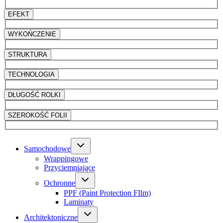
EFEKT
WYKOŃCZENIE
STRUKTURA
TECHNOLOGIA
DŁUGOŚĆ ROLKI
SZEROKOŚĆ FOLII
Samochodowe
Wrappingowe
Przyciemniające
Ochronne
PPF (Paint Protection FIlm)
Laminaty
Architektoniczne