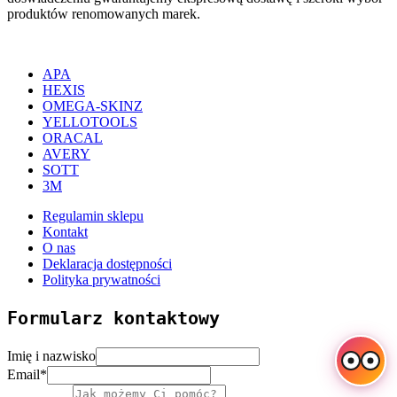
produktów renomowanych marek.
APA
HEXIS
OMEGA-SKINZ
YELLOTOOLS
ORACAL
AVERY
SOTT
3M
Regulamin sklepu
Kontakt
O nas
Deklaracja dostępności
Polityka prywatności
Formularz kontaktowy
Imię i nazwisko
Email
*