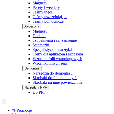
Magnesy
Pęsety i weedery
Taśmy tnące
Taśmy uszczelniające
Taśmy pomocnicze
Akcesoria
Magnesy
Dodatki
uzupełnienia i cz. zamienne
Ściereczki
Specjalistyczne narzędzia
Torby dla aplikatora i akcesoria
Wzorniki folii wrappingowych
Wzorniki innych serii
Demontaż
Narzędzia do demontażu
Skrobaki do folii okiennych
Skrobaki na inne powierzchnie
Narzędzia PPF
Do PPF
% Promocje