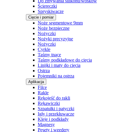
Do zmywania silikonu/wosków
Ściereczki
Spryskiwacze
Cięcie i pomiar
Noże segmentowe 9mm
Noże bezpieczne
Nożyczki
Nożyki precyzyjne
Nożyczki
Cyrkle
Taśmy tnące
Taśmy podkładowe do cięcia
Linijki i maty do cięcia
Ostrza
Pojemniki na ostrza
Aplikacja
Filce
Rakle
Rękojeść do rakli
Rękawiczki
Szpatułki i patyczki
Igły i przekłuwacze
Kleje i podkłady
Magnesy
Pęsety i weedery