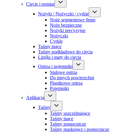
Cięcie i pomiar
Nożyki / Nożyczki / cyrkle
Noże segmentowe 9mm
Noże bezpieczne
Nożyki precyzyjne
Nożyczki
Cyrkle
Taśmy tnące
Taśmy podkładowe do cięcia
Linijki i maty do cięcia
Ostrza i pojemniki
Stalowe ostrza
Do innych powierzchni
Plastikowe ostrza
Pojemniki
Aplikacja
Taśmy
Taśmy uszczelniające
Taśmy tnące
Taśmy pomocnicze
Taśmy maskujące i pomocnicze