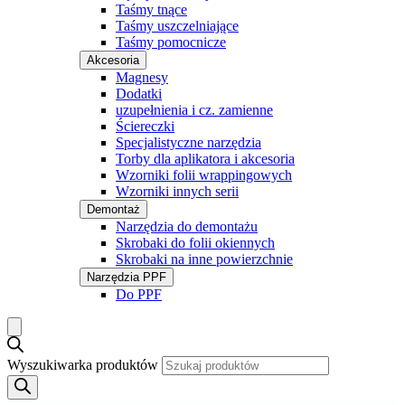
Taśmy tnące
Taśmy uszczelniające
Taśmy pomocnicze
Akcesoria
Magnesy
Dodatki
uzupełnienia i cz. zamienne
Ściereczki
Specjalistyczne narzędzia
Torby dla aplikatora i akcesoria
Wzorniki folii wrappingowych
Wzorniki innych serii
Demontaż
Narzędzia do demontażu
Skrobaki do folii okiennych
Skrobaki na inne powierzchnie
Narzędzia PPF
Do PPF
Wyszukiwarka produktów