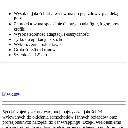
Wysokiej jakości folia wylewana do pojazdów z plandeką
PCV.
Zaprojektowana specjalnie dla wycinania figur, logotypów i
grafiki.
Wysoka zdolność adaptacji i elastyczność.
Tylko do aplikacji na sucho
Wykończenie:
półmatowe
Grubość: 80 mikronów
Szerokość: 122cm
Specjalizujemy się w dystrybucji najwyższej jakości folii
wylewanych do oklejania samochodów i innych pojazdów oraz
profesjonalnych narzędzi do car wrappingu. Dzięki wieloletniemu
doświadczeniu gwarantujemy ekspresową dostawę i szeroki wybór