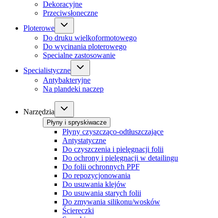
Dekoracyjne
Przeciwsłoneczne
Ploterowe
Do druku wielkoformotowego
Do wycinania ploterowego
Specialne zastosowanie
Specialistyczne
Antybakteryjne
Na plandeki naczep
Narzędzia
Płyny i spryskiwacze
Płyny czyszcząco-odtłuszczające
Antystatyczne
Do czyszczenia i pielęgnacji folii
Do ochrony i pielęgnacji w detailingu
Do folii ochronnych PPF
Do repozycjonowania
Do usuwania klejów
Do usuwania starych folii
Do zmywania silikonu/wosków
Ściereczki