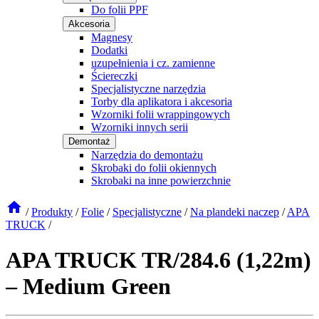
Do folii PPF
Akcesoria
Magnesy
Dodatki
uzupełnienia i cz. zamienne
Ściereczki
Specjalistyczne narzędzia
Torby dla aplikatora i akcesoria
Wzorniki folii wrappingowych
Wzorniki innych serii
Demontaż
Narzędzia do demontażu
Skrobaki do folii okiennych
Skrobaki na inne powierzchnie
/
Produkty
/
Folie
/
Specjalistyczne
/
Na plandeki naczep
/
APA
TRUCK
/
APA TRUCK TR/284.6 (1,22m)
– Medium Green