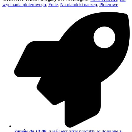
wycinania ploterowego
,
Folie
,
Na plandeki naczep
,
Ploterowe
Z
amów do 13:00,
a jeśli wszystkie produkty są dostępne
z