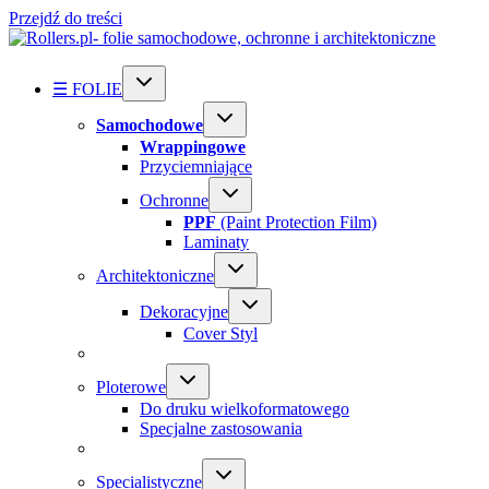
Przejdź do treści
☰ FOLIE
Samochodowe
Wrappingowe
Przyciemniające
Ochronne
PPF
(Paint Protection Film)
Laminaty
Architektoniczne
Dekoracyjne
Cover Styl
Ploterowe
Do druku wielkoformatowego
Specjalne zastosowania
Specialistyczne