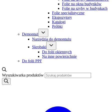
Folie na okna budynków
Folie na szyby w budynkach
Folie specjalistyczne
Ekspozytory
Katalogi
Próbki
Demontaż
Narzędzia do demontażu
Skrobaki
Do folii okiennych
Na inne powierzchnie
Do folii PPF
Wyszukiwarka produktów