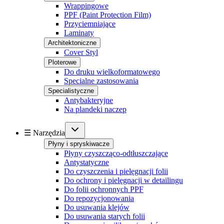
Wrappingowe
PPF (Paint Protection Film)
Przyciemniające
Laminaty
Architektoniczne
Cover Styl
Ploterowe
Do druku wielkoformatowego
Specialne zastosowania
Specialistyczne
Antybakteryjne
Na plandeki naczep
☰ Narzędzia
Płyny i spryskiwacze
Płyny czyszcząco-odtłuszczające
Antystatyczne
Do czyszczenia i pielęgnacji folii
Do ochrony i pielęgnacji w detailingu
Do folii ochronnych PPF
Do repozycjonowania
Do usuwania klejów
Do usuwania starych folii