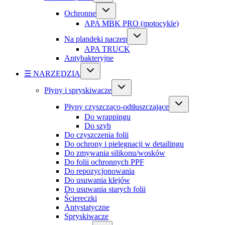
Ochronne
APA MBK PRO (motocykle)
Na plandeki naczep
APA TRUCK
Antybakteryjne
☰ NARZĘDZIA
Płyny i spryskiwacze
Płyny czyszcząco-odtłuszczające
Do wrappingu
Do szyb
Do czyszczenia folii
Do ochrony i pielęgnacji w detailingu
Do zmywania silikonu/wosków
Do folii ochronnych PPF
Do repozycjonowania
Do usuwania klejów
Do usuwania starych folii
Ściereczki
Antystatyczne
Spryskiwacze