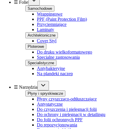
☰ Folie
Samochodowe
Wrappingowe
PPF (Paint Protection Film)
Przyciemniające
Laminaty
Architektoniczne
Cover Styl
Ploterowe
Do druku wielkoformatowego
Specialne zastosowania
Specialistyczne
Antybakteryjne
Na plandeki naczep
☰ Narzędzia
Płyny i spryskiwacze
Płyny czyszcząco-odtłuszczające
Antystatyczne
Do czyszczenia i pielęgnacji folii
Do ochrony i pielęgnacji w detailingu
Do folii ochronnych PPF
Do repozycjonowania