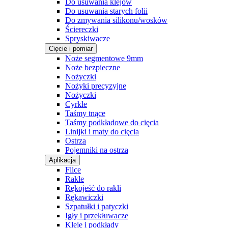
Do usuwania klejów
Do usuwania starych folii
Do zmywania silikonu/wosków
Ściereczki
Spryskiwacze
Cięcie i pomiar
Noże segmentowe 9mm
Noże bezpieczne
Nożyczki
Nożyki precyzyjne
Nożyczki
Cyrkle
Taśmy tnące
Taśmy podkładowe do cięcia
Linijki i maty do cięcia
Ostrza
Pojemniki na ostrza
Aplikacja
Filce
Rakle
Rękojeść do rakli
Rękawiczki
Szpatułki i patyczki
Igły i przekłuwacze
Kleje i podkłady