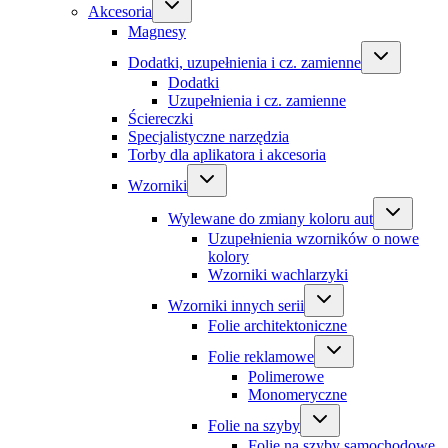
Akcesoria
Magnesy
Dodatki, uzupełnienia i cz. zamienne
Dodatki
Uzupełnienia i cz. zamienne
Ściereczki
Specjalistyczne narzędzia
Torby dla aplikatora i akcesoria
Wzorniki
Wylewane do zmiany koloru aut
Uzupełnienia wzorników o nowe
kolory
Wzorniki wachlarzyki
Wzorniki innych serii
Folie architektoniczne
Folie reklamowe
Polimerowe
Monomeryczne
Folie na szyby
Folie na szyby samochodowe