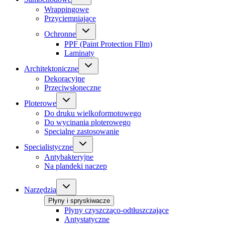
Wrappingowe
Przyciemniające
Ochronne
PPF (Paint Protection FIlm)
Laminaty
Architektoniczne
Dekoracyjne
Przeciwsłoneczne
Ploterowe
Do druku wielkoformotowego
Do wycinania ploterowego
Specialne zastosowanie
Specialistyczne
Antybakteryjne
Na plandeki naczep
Narzędzia
Płyny i spryskiwacze
Płyny czyszcząco-odtłuszczające
Antystatyczne