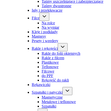
Taśmy uszczelniające i zabezpieczające
Taśmy dwustronne
Igły i przekłuwacze
Filce
Na rolce
Na wymiar
Kleje i podkłady
Magnesy
Pęsety i weedery
Rakle i rękojeści
Rakle do folii okiennych
Rakle z filcem
Plastikowe
Teflonowe
Filcowe
do PPF
Rękojeść do rakli
Rękawiczki
Szpatułki i patyczki
Magnetyczne
Metalowe i teflonowe
Szpatułki