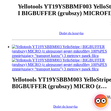
Yellotools YT19YSBBMF003 YelloSt
I BIGBUFFER (grubszy) MICROFI
alkantary) 3 metrowy pasek filcu
Dodaj do koszyka
Yellotools YT19YSBBM003 YelloStripe
BIGBUFFER (grubszy) MICRO (z
ulepszonej gęstej mikrofibry 100%PE
138
zmniejszający “transport kurzu”) 3
metrowy pasek filcu
Dodaj do koszyka