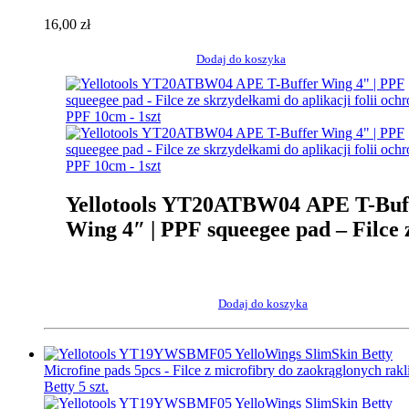
skrzydełkami do aplikacji folii
16,00
zł
ochronnych PPF 10cm – 1szt
Dodaj do koszyka
Yellotools YT20ATBW04 APE T-Buf
Wing 4″ | PPF squeegee pad – Filce 
skrzydełkami do aplikacji folii
ochronnych PPF 10cm – 1szt
Dodaj do koszyka