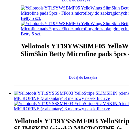
Dodaj do koszyka
Yellotools YT19YWSBMF05 YelloW
SlimSkin Betty Microfine pads 5pcs –
Filce z microfibry do zaokrąglonych
Betty 5 szt.
Dodaj do koszyka
Yellotools YT19YSSSMF003 YelloStri
SLIMSKIN (cienki) MICROFINE (z