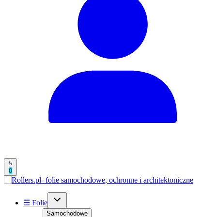
0
☰ Folie
Samochodowe