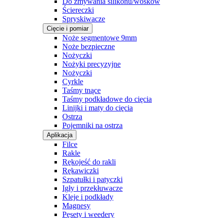
Do zmywania silikonu/wosków
Ściereczki
Spryskiwacze
Cięcie i pomiar
Noże segmentowe 9mm
Noże bezpieczne
Nożyczki
Nożyki precyzyjne
Nożyczki
Cyrkle
Taśmy tnące
Taśmy podkładowe do cięcia
Linijki i maty do cięcia
Ostrza
Pojemniki na ostrza
Aplikacja
Filce
Rakle
Rękojeść do rakli
Rękawiczki
Szpatułki i patyczki
Igły i przekłuwacze
Kleje i podkłady
Magnesy
Pęsety i weedery