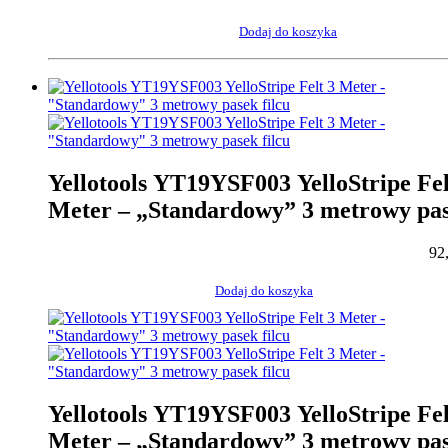
kurzu”) | SLIMSKIN (cienki) 3 met
pasek filcu
Dodaj do koszyka
Yellotools YT19YSF003 YelloStripe Fel
Meter – „Standardowy” 3 metrowy pa
filcu
92
Dodaj do koszyka
Yellotools YT19YSF003 YelloStripe Fel
Meter – „Standardowy” 3 metrowy pa