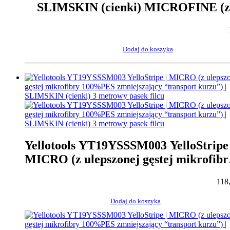
SLIMSKIN (cienki) MICROFINE (z
alkantary) 3 metrowy pasek filcu że
Dodaj do koszyka
Yellotools YT19YSSSM003 YelloStripe 
MICRO (z ulepszonej gęstej mikrofibr
100%PES zmniejszający “transport
118
kurzu”) | SLIMSKIN (cienki) 3 metro
pasek filcu
Dodaj do koszyka