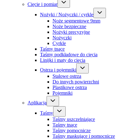
Cięcie i pomiar
Nożyki / Nożyczki / cyrkle
Noże segmentowe 9mm
Noże bezpieczne
Nożyki precyzyjne
Nożyczki
Cyrkle
Taśmy tnące
Taśmy podkładowe do cięcia
Linijki i maty do cięcia
Ostrza i pojemniki
Stalowe ostrza
Do innych powierzchni
Plastikowe ostrza
Pojemniki
Aplikacja
Taśmy
Taśmy uszczelniające
Taśmy tnące
Taśmy pomocnicze
Taśmy maskujące i pomocnicze