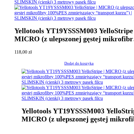
Yellotools YT19YSSSM003 YelloStripe 
MICRO (z ulepszonej gęstej mikrofibr
100%PES zmniejszający “transport
118,00
zł
kurzu”) | SLIMSKIN (cienki) 3 metro
pasek filcu
Dodaj do koszyka
Yellotools YT19YSSSM003 YelloStrip
MICRO (z ulepszonej gęstej mikrofi
100%PES zmniejszający “transport