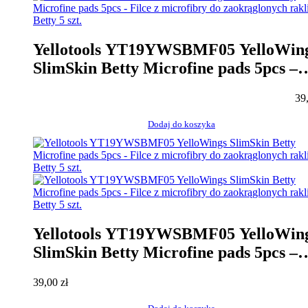
Yellotools YT19YWSBMF05 YelloWin
SlimSkin Betty Microfine pads 5pcs –
Filce z microfibry do zaokrąglonych ra
39
Betty 5 szt.
Dodaj do koszyka
Yellotools YT19YWSBMF05 YelloWin
SlimSkin Betty Microfine pads 5pcs –
Filce z microfibry do zaokrąglonych ra
39,00
zł
Betty 5 szt.