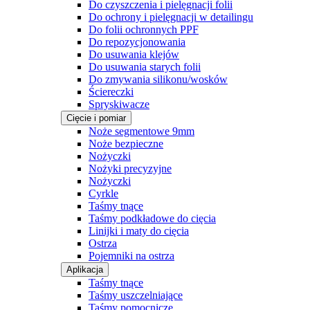
Do czyszczenia i pielęgnacji folii
Do ochrony i pielęgnacji w detailingu
Do folii ochronnych PPF
Do repozycjonowania
Do usuwania klejów
Do usuwania starych folii
Do zmywania silikonu/wosków
Ściereczki
Spryskiwacze
Cięcie i pomiar
Noże segmentowe 9mm
Noże bezpieczne
Nożyczki
Nożyki precyzyjne
Nożyczki
Cyrkle
Taśmy tnące
Taśmy podkładowe do cięcia
Linijki i maty do cięcia
Ostrza
Pojemniki na ostrza
Aplikacja
Taśmy tnące
Taśmy uszczelniające
Taśmy pomocnicze