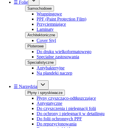
☰ Folie
Samochodowe
Wrappingowe
PPF (Paint Protection Film)
Przyciemniające
Laminaty
Architektoniczne
Cover Styl
Ploterowe
Do druku wielkoformatowego
Specialne zastosowania
Specialistyczne
Antybakteryjne
Na plandeki naczep
☰ Narzędzia
Płyny i spryskiwacze
Płyny czyszcząco-odtłuszczające
Antystatyczne
Do czyszczenia i pielęgnacji folii
Do ochrony i pielęgnacji w detailingu
Do folii ochronnych PPF
Do repozycjonowania