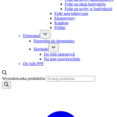
Folie na okna budynków
Folie na szyby w budynkach
Folie specjalistyczne
Ekspozytory
Katalogi
Próbki
Demontaż
Narzędzia do demontażu
Skrobaki
Do folii okiennych
Na inne powierzchnie
Do folii PPF
Wyszukiwarka produktów