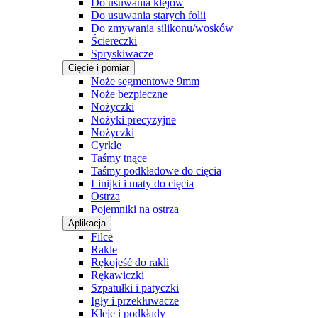
Do usuwania klejów
Do usuwania starych folii
Do zmywania silikonu/wosków
Ściereczki
Spryskiwacze
Cięcie i pomiar
Noże segmentowe 9mm
Noże bezpieczne
Nożyczki
Nożyki precyzyjne
Nożyczki
Cyrkle
Taśmy tnące
Taśmy podkładowe do cięcia
Linijki i maty do cięcia
Ostrza
Pojemniki na ostrza
Aplikacja
Filce
Rakle
Rękojeść do rakli
Rękawiczki
Szpatułki i patyczki
Igły i przekłuwacze
Kleje i podkłady