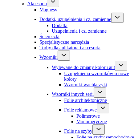
Akcesoria
Magnesy
Dodatki, uzupełnienia i cz. zamienne
Dodatki
Uzupełnienia i cz. zamienne
Ściereczki
Specjalistyczne narzędzia
Torby dla aplikatora i akcesoria
Wzorniki
Wylewane do zmiany koloru aut
Uzupełnienia wzorników o nowe
kolory
Wzorniki wachlarzyki
Wzorniki innych serii
Folie architektoniczne
Folie reklamowe
Polimerowe
Monomeryczne
Folie na szyby
Folie na szyby samochodowe