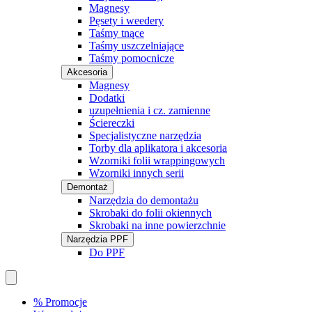
Magnesy
Pęsety i weedery
Taśmy tnące
Taśmy uszczelniające
Taśmy pomocnicze
Akcesoria
Magnesy
Dodatki
uzupełnienia i cz. zamienne
Ściereczki
Specjalistyczne narzędzia
Torby dla aplikatora i akcesoria
Wzorniki folii wrappingowych
Wzorniki innych serii
Demontaż
Narzędzia do demontażu
Skrobaki do folii okiennych
Skrobaki na inne powierzchnie
Narzędzia PPF
Do PPF
% Promocje