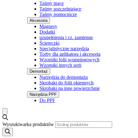
Taśmy tnące
Taśmy uszczelniające
Taśmy pomocnicze
Akcesoria
Magnesy
Dodatki
uzupełnienia i cz. zamienne
Ściereczki
Specjalistyczne narzędzia
Torby dla aplikatora i akcesoria
Wzorniki folii wrappingowych
Wzorniki innych serii
Demontaż
Narzędzia do demontażu
Skrobaki do folii okiennych
Skrobaki na inne powierzchnie
Narzędzia PPF
Do PPF
Wyszukiwarka produktów