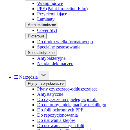
Wrappingowe
PPF (Paint Protection Film)
Przyciemniające
Laminaty
Architektoniczne
Cover Styl
Ploterowe
Do druku wielkoformatowego
Specialne zastosowania
Specialistyczne
Antybakteryjne
Na plandeki naczep
☰ Narzędzia
Płyny i spryskiwacze
Płyny czyszcząco-odtłuszczające
Antystatyczne
Do czyszczenia i pielęgnacji folii
Do ochrony i pielęgnacji w detailingu
Do folii ochronnych PPF
Do repozycjonowania
Do usuwania klejów
Do usuwania starych folii