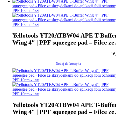
Yellotools YT20ATBW04 APE T-Buffe
Wing 4″ | PPF squeegee pad – Filce ze
skrzydełkami do aplikacji folii
16
ochronnych PPF 10cm – 1szt
Dodaj do koszyka
Yellotools YT20ATBW04 APE T-Buffe
Wing 4″ | PPF squeegee pad – Filce ze