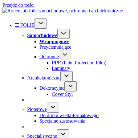
Przejdź do treści
☰ FOLIE
Samochodowe
Wrappingowe
Przyciemniające
Ochronne
PPF
(Paint Protection Film)
Laminaty
Architektoniczne
Dekoracyjne
Cover Styl
Ploterowe
Do druku wielkoformatowego
Specjalne zastosowania
Specialistyczne