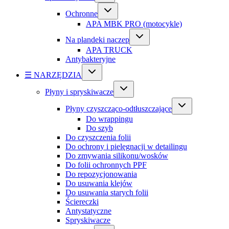
Ochronne
APA MBK PRO (motocykle)
Na plandeki naczep
APA TRUCK
Antybakteryjne
☰ NARZĘDZIA
Płyny i spryskiwacze
Płyny czyszcząco-odtłuszczające
Do wrappingu
Do szyb
Do czyszczenia folii
Do ochrony i pielęgnacji w detailingu
Do zmywania silikonu/wosków
Do folii ochronnych PPF
Do repozycjonowania
Do usuwania klejów
Do usuwania starych folii
Ściereczki
Antystatyczne
Spryskiwacze