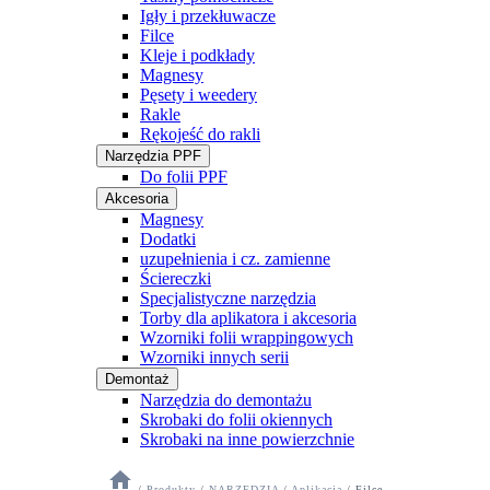
Igły i przekłuwacze
Filce
Kleje i podkłady
Magnesy
Pęsety i weedery
Rakle
Rękojeść do rakli
Narzędzia PPF
Do folii PPF
Akcesoria
Magnesy
Dodatki
uzupełnienia i cz. zamienne
Ściereczki
Specjalistyczne narzędzia
Torby dla aplikatora i akcesoria
Wzorniki folii wrappingowych
Wzorniki innych serii
Demontaż
Narzędzia do demontażu
Skrobaki do folii okiennych
Skrobaki na inne powierzchnie
/
Produkty
/
NARZĘDZIA
/
Aplikacja
/
Filce