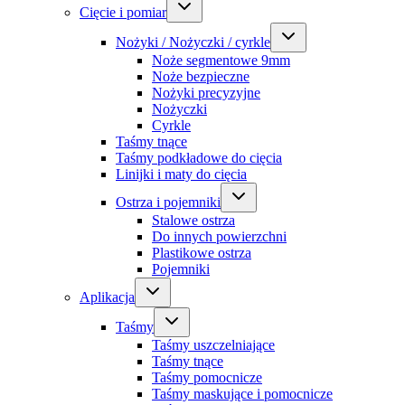
Cięcie i pomiar
Nożyki / Nożyczki / cyrkle
Noże segmentowe 9mm
Noże bezpieczne
Nożyki precyzyjne
Nożyczki
Cyrkle
Taśmy tnące
Taśmy podkładowe do cięcia
Linijki i maty do cięcia
Ostrza i pojemniki
Stalowe ostrza
Do innych powierzchni
Plastikowe ostrza
Pojemniki
Aplikacja
Taśmy
Taśmy uszczelniające
Taśmy tnące
Taśmy pomocnicze
Taśmy maskujące i pomocnicze