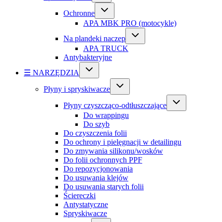
Ochronne
APA MBK PRO (motocykle)
Na plandeki naczep
APA TRUCK
Antybakteryjne
☰ NARZĘDZIA
Płyny i spryskiwacze
Płyny czyszcząco-odtłuszczające
Do wrappingu
Do szyb
Do czyszczenia folii
Do ochrony i pielęgnacji w detailingu
Do zmywania silikonu/wosków
Do folii ochronnych PPF
Do repozycjonowania
Do usuwania klejów
Do usuwania starych folii
Ściereczki
Antystatyczne
Spryskiwacze