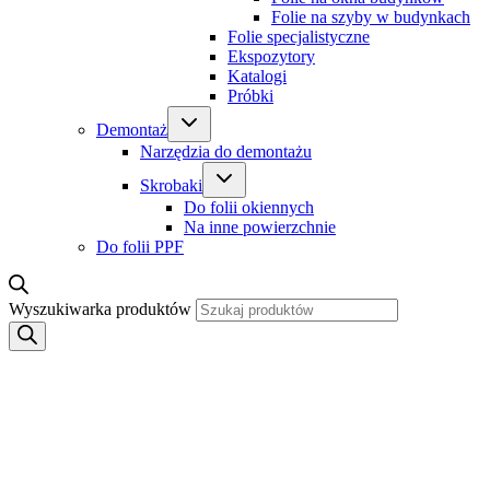
Folie na szyby w budynkach
Folie specjalistyczne
Ekspozytory
Katalogi
Próbki
Demontaż
Narzędzia do demontażu
Skrobaki
Do folii okiennych
Na inne powierzchnie
Do folii PPF
Wyszukiwarka produktów