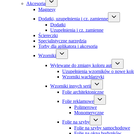
Akcesoria
Magnesy
Dodatki, uzupełnienia i cz. zamienne
Dodatki
Uzupełnienia i cz. zamienne
Ściereczki
Specjalistyczne narzędzia
Torby dla aplikatora i akcesoria
Wzorniki
Wylewane do zmiany koloru aut
Uzupełnienia wzorników o nowe kol
Wzorniki wachlarzyki
Wzorniki innych serii
Folie architektoniczne
Folie reklamowe
Polimerowe
Monomeryczne
Folie na szyby
Folie na szyby samochodowe
Folie na okna budynków