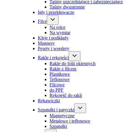
Taśmy uszczelniające i zabezpieczające
Taśmy dwustronne
Igły i przekłuwacze
Filce
Na rolce
Na wymiar
Kleje i podkłady
Magnesy
Pęsety i weedery
Rakle i rękojeści
Rakle do folii okiennych
Rakle z filcem
Plastikowe
Teflonowe
Filcowe
do PPF
Rękojeść do rakli
Rękawiczki
Szpatułki i patyczki
Magnetyczne
Metalowe i teflonowe
Szpatułki