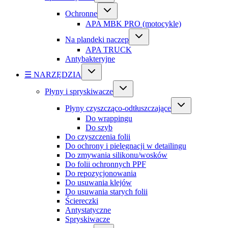
Ochronne
APA MBK PRO (motocykle)
Na plandeki naczep
APA TRUCK
Antybakteryjne
☰ NARZĘDZIA
Płyny i spryskiwacze
Płyny czyszcząco-odtłuszczające
Do wrappingu
Do szyb
Do czyszczenia folii
Do ochrony i pielęgnacji w detailingu
Do zmywania silikonu/wosków
Do folii ochronnych PPF
Do repozycjonowania
Do usuwania klejów
Do usuwania starych folii
Ściereczki
Antystatyczne
Spryskiwacze