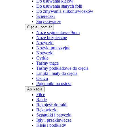
Do usuwania klejów
Do usuwania starych folii
Do zmywania silikonu/wosków
Ściereczki
Spryskiwacze
Cięcie i pomiar
Noże segmentowe 9mm
Noże bezpieczne
Nożyczki
Nożyki precyzyjne
Nożyczki
Cyrkle
Taśmy tnące
Taśmy podkładowe do cięcia
Linijki i maty do cięcia
Ostrza
Pojemniki na ostrza
Aplikacja
Filce
Rakle
Rękojeść do rakli
Rękawiczki
Szpatułki i patyczki
Igły i przekłuwacze
Kleje i podkłady