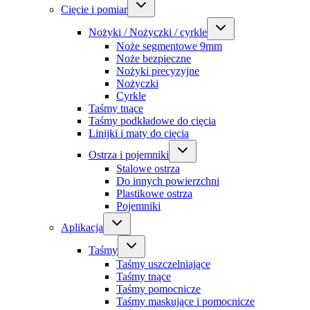
Cięcie i pomiar
Nożyki / Nożyczki / cyrkle
Noże segmentowe 9mm
Noże bezpieczne
Nożyki precyzyjne
Nożyczki
Cyrkle
Taśmy tnące
Taśmy podkładowe do cięcia
Linijki i maty do cięcia
Ostrza i pojemniki
Stalowe ostrza
Do innych powierzchni
Plastikowe ostrza
Pojemniki
Aplikacja
Taśmy
Taśmy uszczelniające
Taśmy tnące
Taśmy pomocnicze
Taśmy maskujące i pomocnicze