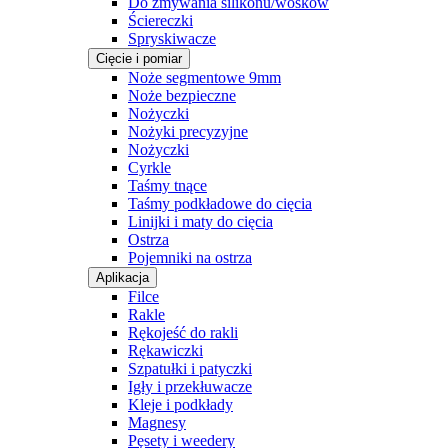
Do zmywania silikonu/wosków
Ściereczki
Spryskiwacze
Cięcie i pomiar
Noże segmentowe 9mm
Noże bezpieczne
Nożyczki
Nożyki precyzyjne
Nożyczki
Cyrkle
Taśmy tnące
Taśmy podkładowe do cięcia
Linijki i maty do cięcia
Ostrza
Pojemniki na ostrza
Aplikacja
Filce
Rakle
Rękojeść do rakli
Rękawiczki
Szpatułki i patyczki
Igły i przekłuwacze
Kleje i podkłady
Magnesy
Pęsety i weedery