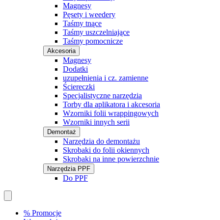
Magnesy
Pęsety i weedery
Taśmy tnące
Taśmy uszczelniające
Taśmy pomocnicze
Akcesoria
Magnesy
Dodatki
uzupełnienia i cz. zamienne
Ściereczki
Specjalistyczne narzędzia
Torby dla aplikatora i akcesoria
Wzorniki folii wrappingowych
Wzorniki innych serii
Demontaż
Narzędzia do demontażu
Skrobaki do folii okiennych
Skrobaki na inne powierzchnie
Narzędzia PPF
Do PPF
% Promocje