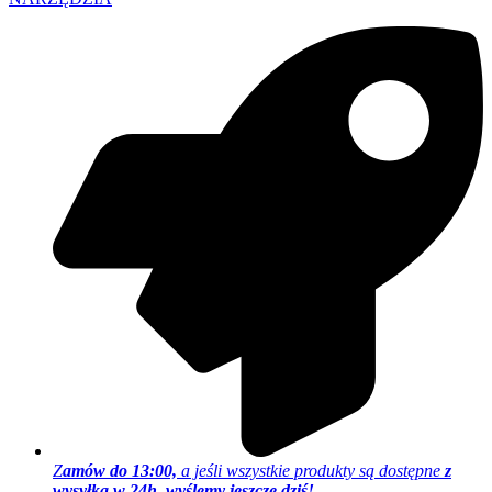
Z
amów do 13:00,
a jeśli wszystkie produkty są dostępne
z
wysyłką w 24h, wyślemy jeszcze dziś!