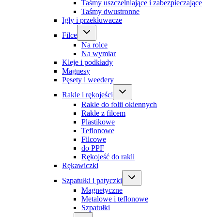
Taśmy uszczelniające i zabezpieczające
Taśmy dwustronne
Igły i przekłuwacze
Filce
Na rolce
Na wymiar
Kleje i podkłady
Magnesy
Pęsety i weedery
Rakle i rękojeści
Rakle do folii okiennych
Rakle z filcem
Plastikowe
Teflonowe
Filcowe
do PPF
Rękojeść do rakli
Rękawiczki
Szpatułki i patyczki
Magnetyczne
Metalowe i teflonowe
Szpatułki