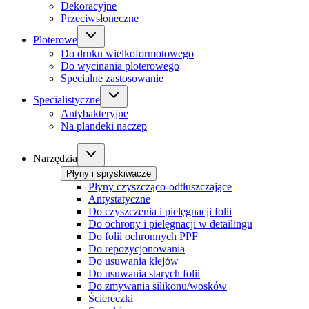
Dekoracyjne
Przeciwsłoneczne
Ploterowe
Do druku wielkoformotowego
Do wycinania ploterowego
Specialne zastosowanie
Specialistyczne
Antybakteryjne
Na plandeki naczep
Narzędzia
Płyny i spryskiwacze
Płyny czyszcząco-odtłuszczające
Antystatyczne
Do czyszczenia i pielęgnacji folii
Do ochrony i pielęgnacji w detailingu
Do folii ochronnych PPF
Do repozycjonowania
Do usuwania klejów
Do usuwania starych folii
Do zmywania silikonu/wosków
Ściereczki