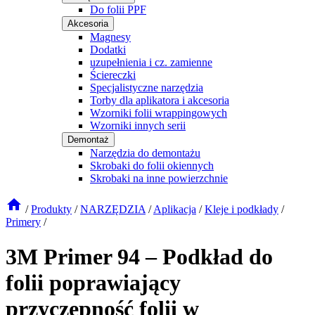
Do folii PPF
Akcesoria
Magnesy
Dodatki
uzupełnienia i cz. zamienne
Ściereczki
Specjalistyczne narzędzia
Torby dla aplikatora i akcesoria
Wzorniki folii wrappingowych
Wzorniki innych serii
Demontaż
Narzędzia do demontażu
Skrobaki do folii okiennych
Skrobaki na inne powierzchnie
/
Produkty
/
NARZĘDZIA
/
Aplikacja
/
Kleje i podkłady
/
Primery
/
3M Primer 94 – Podkład do
folii poprawiający
przyczepność folii w