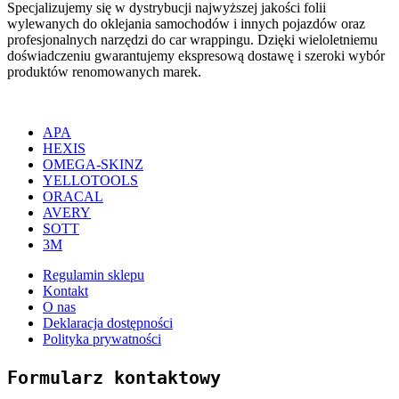
Specjalizujemy się w dystrybucji najwyższej jakości folii
wylewanych do oklejania samochodów i innych pojazdów oraz
profesjonalnych narzędzi do car wrappingu. Dzięki wieloletniemu
doświadczeniu gwarantujemy ekspresową dostawę i szeroki wybór
produktów renomowanych marek.
APA
HEXIS
OMEGA-SKINZ
YELLOTOOLS
ORACAL
AVERY
SOTT
3M
Regulamin sklepu
Kontakt
O nas
Deklaracja dostępności
Polityka prywatności
Formularz kontaktowy