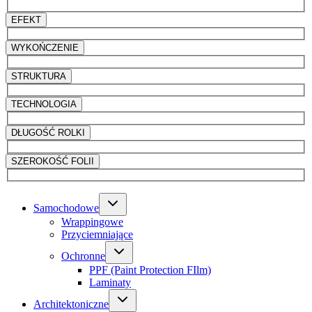
EFEKT
WYKOŃCZENIE
STRUKTURA
TECHNOLOGIA
DŁUGOŚĆ ROLKI
SZEROKOŚĆ FOLII
Samochodowe
Wrappingowe
Przyciemniające
Ochronne
PPF (Paint Protection FIlm)
Laminaty
Architektoniczne