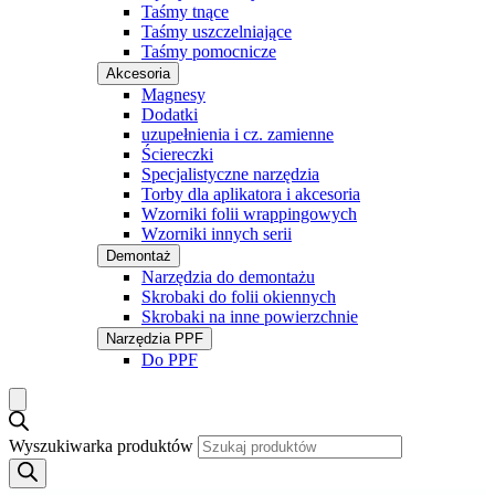
Taśmy tnące
Taśmy uszczelniające
Taśmy pomocnicze
Akcesoria
Magnesy
Dodatki
uzupełnienia i cz. zamienne
Ściereczki
Specjalistyczne narzędzia
Torby dla aplikatora i akcesoria
Wzorniki folii wrappingowych
Wzorniki innych serii
Demontaż
Narzędzia do demontażu
Skrobaki do folii okiennych
Skrobaki na inne powierzchnie
Narzędzia PPF
Do PPF
Wyszukiwarka produktów