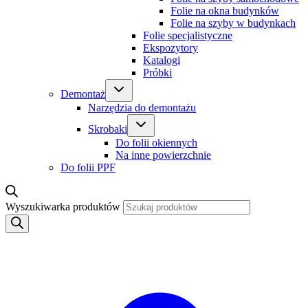
Folie na okna budynków
Folie na szyby w budynkach
Folie specjalistyczne
Ekspozytory
Katalogi
Próbki
Demontaż
Narzędzia do demontażu
Skrobaki
Do folii okiennych
Na inne powierzchnie
Do folii PPF
Wyszukiwarka produktów