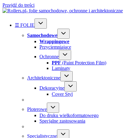
Przejdź do treści
☰ FOLIE
Samochodowe
Wrappingowe
Przyciemniające
Ochronne
PPF
(Paint Protection Film)
Laminaty
Architektoniczne
Dekoracyjne
Cover Styl
Ploterowe
Do druku wielkoformatowego
Specjalne zastosowania
Specialistyczne