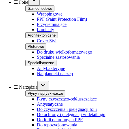
☰ Folie
Samochodowe
Wrappingowe
PPF (Paint Protection Film)
Przyciemniające
Laminaty
Architektoniczne
Cover Styl
Ploterowe
Do druku wielkoformatowego
Specialne zastosowania
Specialistyczne
Antybakteryjne
Na plandeki naczep
☰ Narzędzia
Płyny i spryskiwacze
Płyny czyszcząco-odtłuszczające
Antystatyczne
Do czyszczenia i pielęgnacji folii
Do ochrony i pielęgnacji w detailingu
Do folii ochronnych PPF
Do repozycjonowania