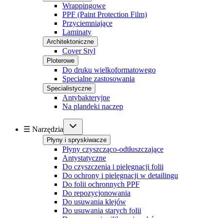
Wrappingowe
PPF (Paint Protection Film)
Przyciemniające
Laminaty
Architektoniczne
Cover Styl
Ploterowe
Do druku wielkoformatowego
Specialne zastosowania
Specialistyczne
Antybakteryjne
Na plandeki naczep
☰ Narzędzia
Płyny i spryskiwacze
Płyny czyszcząco-odtłuszczające
Antystatyczne
Do czyszczenia i pielęgnacji folii
Do ochrony i pielęgnacji w detailingu
Do folii ochronnych PPF
Do repozycjonowania
Do usuwania klejów
Do usuwania starych folii