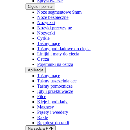
Spryskiwacze
Cięcie i pomiar
Noże segmentowe 9mm
Noże bezpieczne
Nożyczki
Nożyki precyzyjne
Nożyczki
Cyrkle
Taśmy tnące
Taśmy podkładowe do cięcia
Linijki i maty do cięcia
Ostrza
Pojemniki na ostrza
Aplikacja
Taśmy tnące
Taśmy uszczelniające
Taśmy pomocnicze
Igły i przekłuwacze
Filce
Kleje i podkłady
Magnesy
Pęsety i weedery
Rakle
Rękojeść do rakli
Narzędzia PPF