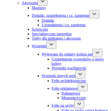
Akcesoria
Magnesy
Dodatki, uzupełnienia i cz. zamienne
Dodatki
Uzupełnienia i cz. zamienne
Ściereczki
Specjalistyczne narzędzia
Torby dla aplikatora i akcesoria
Wzorniki
Wylewane do zmiany koloru aut
Uzupełnienia wzorników o nowe
kolory
Wzorniki wachlarzyki
Wzorniki innych serii
Folie architektoniczne
Folie reklamowe
Polimerowe
Monomeryczne
Folie na szyby
Folie na szyby samochodowe