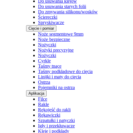
Do usuwania klejów
Do usuwania starych folii
Do zmywania silikonu/wosków
Ściereczki
Spryskiwacze
Cięcie i pomiar
Noże segmentowe 9mm
Noże bezpieczne
Nożyczki
Nożyki precyzyjne
Nożyczki
Cyrkle
Taśmy tnące
Taśmy podkładowe do cięcia
Linijki i maty do cięcia
Ostrza
Pojemniki na ostrza
Aplikacja
Filce
Rakle
Rękojeść do rakli
Rękawiczki
Szpatułki i patyczki
Igły i przekłuwacze
Kleje i podkłady