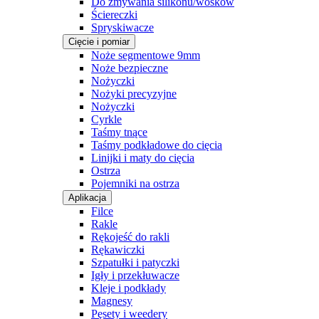
Do zmywania silikonu/wosków
Ściereczki
Spryskiwacze
Cięcie i pomiar
Noże segmentowe 9mm
Noże bezpieczne
Nożyczki
Nożyki precyzyjne
Nożyczki
Cyrkle
Taśmy tnące
Taśmy podkładowe do cięcia
Linijki i maty do cięcia
Ostrza
Pojemniki na ostrza
Aplikacja
Filce
Rakle
Rękojeść do rakli
Rękawiczki
Szpatułki i patyczki
Igły i przekłuwacze
Kleje i podkłady
Magnesy
Pęsety i weedery