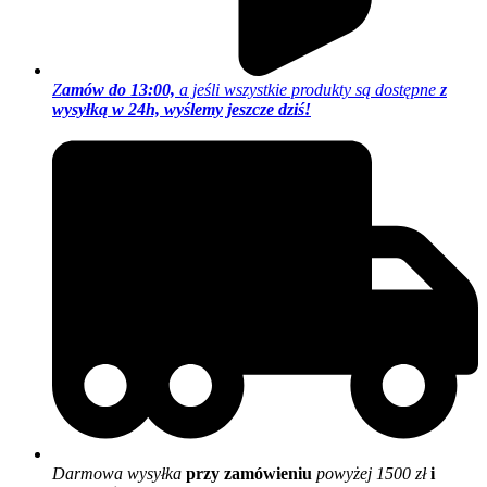
Z
amów do 13:00,
a jeśli wszystkie produkty są dostępne
z
wysyłką w 24h, wyślemy jeszcze dziś!
Darmowa wysyłka
przy zamówieniu
powyżej 1500 zł
i