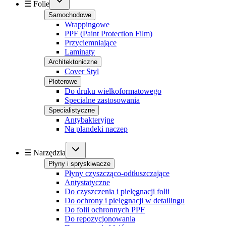
☰ Folie
Samochodowe
Wrappingowe
PPF (Paint Protection Film)
Przyciemniające
Laminaty
Architektoniczne
Cover Styl
Ploterowe
Do druku wielkoformatowego
Specialne zastosowania
Specialistyczne
Antybakteryjne
Na plandeki naczep
☰ Narzędzia
Płyny i spryskiwacze
Płyny czyszcząco-odtłuszczające
Antystatyczne
Do czyszczenia i pielęgnacji folii
Do ochrony i pielęgnacji w detailingu
Do folii ochronnych PPF
Do repozycjonowania