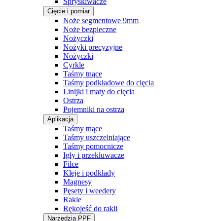
Spryskiwacze
Cięcie i pomiar
Noże segmentowe 9mm
Noże bezpieczne
Nożyczki
Nożyki precyzyjne
Nożyczki
Cyrkle
Taśmy tnące
Taśmy podkładowe do cięcia
Linijki i maty do cięcia
Ostrza
Pojemniki na ostrza
Aplikacja
Taśmy tnące
Taśmy uszczelniające
Taśmy pomocnicze
Igły i przekłuwacze
Filce
Kleje i podkłady
Magnesy
Pęsety i weedery
Rakle
Rękojeść do rakli
Narzędzia PPF