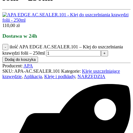
110,00
zł
Dostawa w 24h
ilość APA EDGE AC.SEALER.101 – Klej do uszczelniania
krawędzi folii – 250ml
Dodaj do koszyka
Producent:
APA
SKU:
APA-AC.SEALER.101
Kategorie:
Kleje uszczelniające
krawędzie
,
Aplikacja
,
Kleje i podkłady
,
NARZĘDZIA