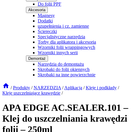
Do folii PPF
Akcesoria
Magnesy
Dodatki
uzupełnienia i cz. zamienne
Ściereczki
Specjalistyczne narzędzia
Torby dla aplikatora i akcesoria
Wzorniki folii wrappingowych
Wzorniki innych serii
Demontaż
Narzędzia do demontażu
Skrobaki do folii okiennych
Skrobaki na inne powierzchnie
/
Produkty
/
NARZĘDZIA
/
Aplikacja
/
Kleje i podkłady
/
Kleje uszczelniające krawędzie
/
APA EDGE AC.SEALER.101 –
Klej do uszczelniania krawędzi
folii – 250ml