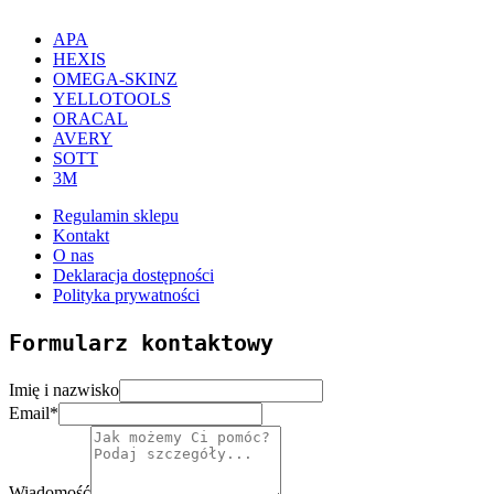
APA
HEXIS
OMEGA-SKINZ
YELLOTOOLS
ORACAL
AVERY
SOTT
3M
Regulamin sklepu
Kontakt
O nas
Deklaracja dostępności
Polityka prywatności
Formularz kontaktowy
Imię i nazwisko
Email
*
Wiadomość