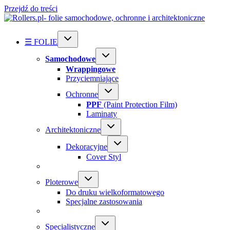
Przejdź do treści
☰ FOLIE
Samochodowe
Wrappingowe
Przyciemniające
Ochronne
PPF
(Paint Protection Film)
Laminaty
Architektoniczne
Dekoracyjne
Cover Styl
Ploterowe
Do druku wielkoformatowego
Specjalne zastosowania
Specialistyczne