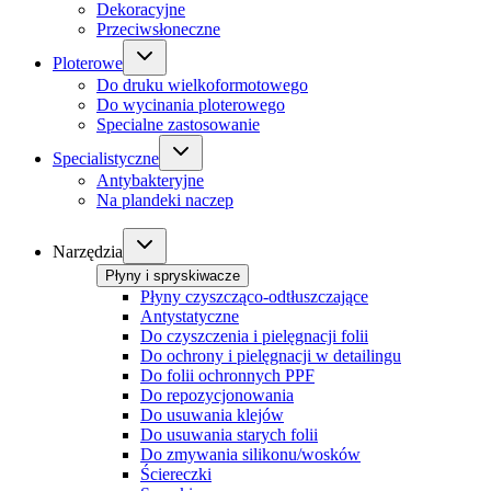
Dekoracyjne
Przeciwsłoneczne
Ploterowe
Do druku wielkoformotowego
Do wycinania ploterowego
Specialne zastosowanie
Specialistyczne
Antybakteryjne
Na plandeki naczep
Narzędzia
Płyny i spryskiwacze
Płyny czyszcząco-odtłuszczające
Antystatyczne
Do czyszczenia i pielęgnacji folii
Do ochrony i pielęgnacji w detailingu
Do folii ochronnych PPF
Do repozycjonowania
Do usuwania klejów
Do usuwania starych folii
Do zmywania silikonu/wosków
Ściereczki