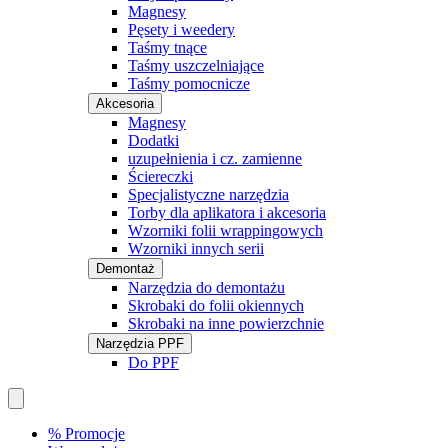
Magnesy
Pęsety i weedery
Taśmy tnące
Taśmy uszczelniające
Taśmy pomocnicze
Akcesoria
Magnesy
Dodatki
uzupełnienia i cz. zamienne
Ściereczki
Specjalistyczne narzędzia
Torby dla aplikatora i akcesoria
Wzorniki folii wrappingowych
Wzorniki innych serii
Demontaż
Narzędzia do demontażu
Skrobaki do folii okiennych
Skrobaki na inne powierzchnie
Narzędzia PPF
Do PPF
% Promocje