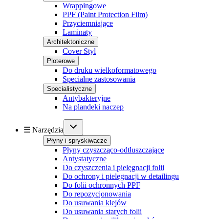
Wrappingowe
PPF (Paint Protection Film)
Przyciemniające
Laminaty
Architektoniczne
Cover Styl
Ploterowe
Do druku wielkoformatowego
Specialne zastosowania
Specialistyczne
Antybakteryjne
Na plandeki naczep
☰ Narzędzia
Płyny i spryskiwacze
Płyny czyszcząco-odtłuszczające
Antystatyczne
Do czyszczenia i pielęgnacji folii
Do ochrony i pielęgnacji w detailingu
Do folii ochronnych PPF
Do repozycjonowania
Do usuwania klejów
Do usuwania starych folii