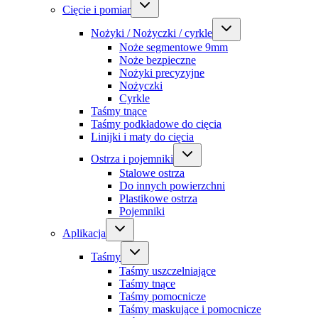
Cięcie i pomiar
Nożyki / Nożyczki / cyrkle
Noże segmentowe 9mm
Noże bezpieczne
Nożyki precyzyjne
Nożyczki
Cyrkle
Taśmy tnące
Taśmy podkładowe do cięcia
Linijki i maty do cięcia
Ostrza i pojemniki
Stalowe ostrza
Do innych powierzchni
Plastikowe ostrza
Pojemniki
Aplikacja
Taśmy
Taśmy uszczelniające
Taśmy tnące
Taśmy pomocnicze
Taśmy maskujące i pomocnicze