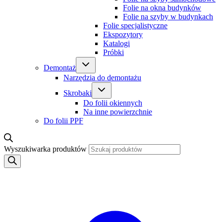
Folie na okna budynków
Folie na szyby w budynkach
Folie specjalistyczne
Ekspozytory
Katalogi
Próbki
Demontaż
Narzędzia do demontażu
Skrobaki
Do folii okiennych
Na inne powierzchnie
Do folii PPF
Wyszukiwarka produktów