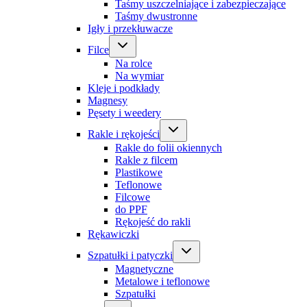
Taśmy uszczelniające i zabezpieczające
Taśmy dwustronne
Igły i przekłuwacze
Filce
Na rolce
Na wymiar
Kleje i podkłady
Magnesy
Pęsety i weedery
Rakle i rękojeści
Rakle do folii okiennych
Rakle z filcem
Plastikowe
Teflonowe
Filcowe
do PPF
Rękojeść do rakli
Rękawiczki
Szpatułki i patyczki
Magnetyczne
Metalowe i teflonowe
Szpatułki