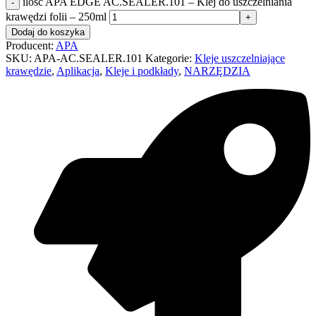
ilość APA EDGE AC.SEALER.101 – Klej do uszczelniania
krawędzi folii – 250ml
Dodaj do koszyka
Producent:
APA
SKU:
APA-AC.SEALER.101
Kategorie:
Kleje uszczelniające
krawędzie
,
Aplikacja
,
Kleje i podkłady
,
NARZĘDZIA