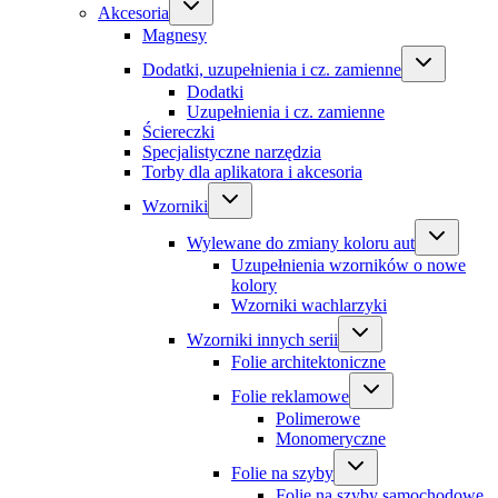
Akcesoria
Magnesy
Dodatki, uzupełnienia i cz. zamienne
Dodatki
Uzupełnienia i cz. zamienne
Ściereczki
Specjalistyczne narzędzia
Torby dla aplikatora i akcesoria
Wzorniki
Wylewane do zmiany koloru aut
Uzupełnienia wzorników o nowe
kolory
Wzorniki wachlarzyki
Wzorniki innych serii
Folie architektoniczne
Folie reklamowe
Polimerowe
Monomeryczne
Folie na szyby
Folie na szyby samochodowe