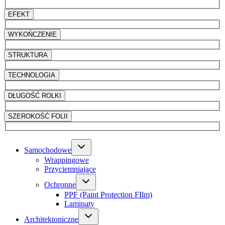
EFEKT
WYKOŃCZENIE
STRUKTURA
TECHNOLOGIA
DŁUGOŚĆ ROLKI
SZEROKOŚĆ FOLII
Samochodowe
Wrappingowe
Przyciemniające
Ochronne
PPF (Paint Protection FIlm)
Laminaty
Architektoniczne