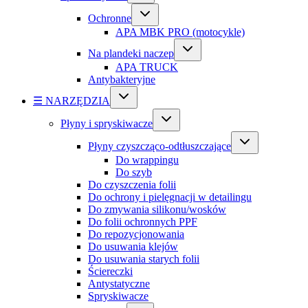
Ochronne
APA MBK PRO (motocykle)
Na plandeki naczep
APA TRUCK
Antybakteryjne
☰ NARZĘDZIA
Płyny i spryskiwacze
Płyny czyszcząco-odtłuszczające
Do wrappingu
Do szyb
Do czyszczenia folii
Do ochrony i pielęgnacji w detailingu
Do zmywania silikonu/wosków
Do folii ochronnych PPF
Do repozycjonowania
Do usuwania klejów
Do usuwania starych folii
Ściereczki
Antystatyczne
Spryskiwacze