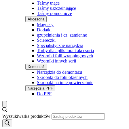
Taśmy tnące
Taśmy uszczelniające
Taśmy pomocnicze
Akcesoria
Magnesy
Dodatki
uzupełnienia i cz. zamienne
Ściereczki
Specjalistyczne narzędzia
Torby dla aplikatora i akcesoria
Wzorniki folii wrappingowych
Wzorniki innych serii
Demontaż
Narzędzia do demontażu
Skrobaki do folii okiennych
Skrobaki na inne powierzchnie
Narzędzia PPF
Do PPF
Wyszukiwarka produktów