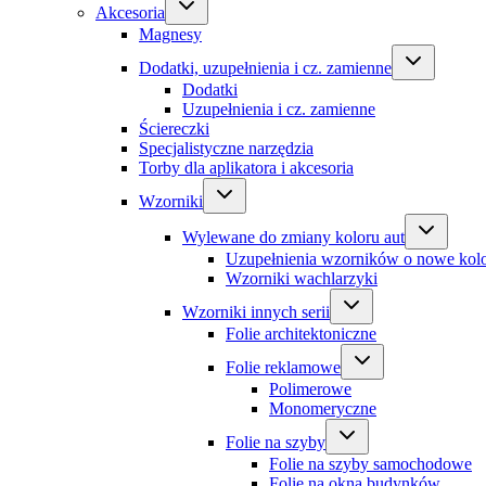
Akcesoria
Magnesy
Dodatki, uzupełnienia i cz. zamienne
Dodatki
Uzupełnienia i cz. zamienne
Ściereczki
Specjalistyczne narzędzia
Torby dla aplikatora i akcesoria
Wzorniki
Wylewane do zmiany koloru aut
Uzupełnienia wzorników o nowe kol
Wzorniki wachlarzyki
Wzorniki innych serii
Folie architektoniczne
Folie reklamowe
Polimerowe
Monomeryczne
Folie na szyby
Folie na szyby samochodowe
Folie na okna budynków