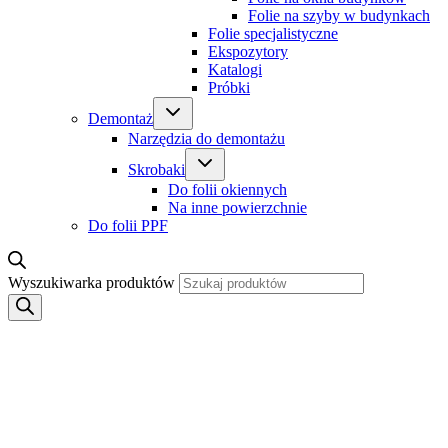
Folie na szyby w budynkach
Folie specjalistyczne
Ekspozytory
Katalogi
Próbki
Demontaż
Narzędzia do demontażu
Skrobaki
Do folii okiennych
Na inne powierzchnie
Do folii PPF
Wyszukiwarka produktów