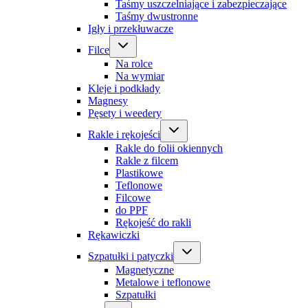
Taśmy uszczelniające i zabezpieczające
Taśmy dwustronne
Igły i przekłuwacze
Filce
Na rolce
Na wymiar
Kleje i podkłady
Magnesy
Pęsety i weedery
Rakle i rękojeści
Rakle do folii okiennych
Rakle z filcem
Plastikowe
Teflonowe
Filcowe
do PPF
Rękojeść do rakli
Rękawiczki
Szpatułki i patyczki
Magnetyczne
Metalowe i teflonowe
Szpatułki