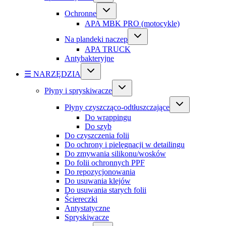
Ochronne
APA MBK PRO (motocykle)
Na plandeki naczep
APA TRUCK
Antybakteryjne
☰ NARZĘDZIA
Płyny i spryskiwacze
Płyny czyszcząco-odtłuszczające
Do wrappingu
Do szyb
Do czyszczenia folii
Do ochrony i pielęgnacji w detailingu
Do zmywania silikonu/wosków
Do folii ochronnych PPF
Do repozycjonowania
Do usuwania klejów
Do usuwania starych folii
Ściereczki
Antystatyczne
Spryskiwacze