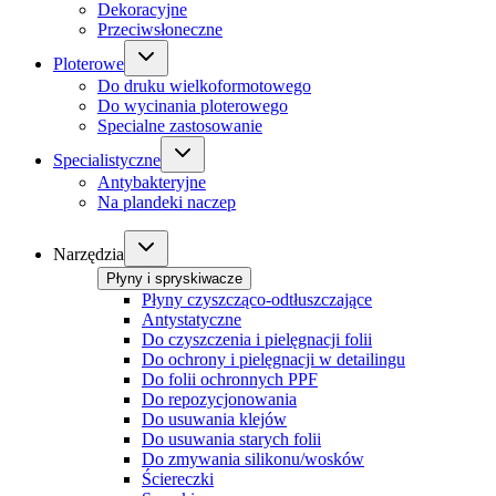
Dekoracyjne
Przeciwsłoneczne
Ploterowe
Do druku wielkoformotowego
Do wycinania ploterowego
Specialne zastosowanie
Specialistyczne
Antybakteryjne
Na plandeki naczep
Narzędzia
Płyny i spryskiwacze
Płyny czyszcząco-odtłuszczające
Antystatyczne
Do czyszczenia i pielęgnacji folii
Do ochrony i pielęgnacji w detailingu
Do folii ochronnych PPF
Do repozycjonowania
Do usuwania klejów
Do usuwania starych folii
Do zmywania silikonu/wosków
Ściereczki