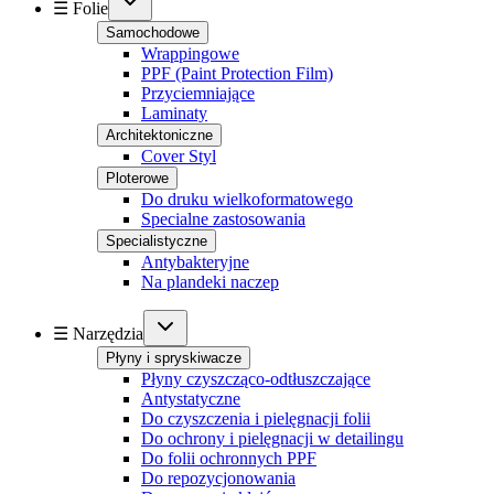
☰ Folie
Samochodowe
Wrappingowe
PPF (Paint Protection Film)
Przyciemniające
Laminaty
Architektoniczne
Cover Styl
Ploterowe
Do druku wielkoformatowego
Specialne zastosowania
Specialistyczne
Antybakteryjne
Na plandeki naczep
☰ Narzędzia
Płyny i spryskiwacze
Płyny czyszcząco-odtłuszczające
Antystatyczne
Do czyszczenia i pielęgnacji folii
Do ochrony i pielęgnacji w detailingu
Do folii ochronnych PPF
Do repozycjonowania