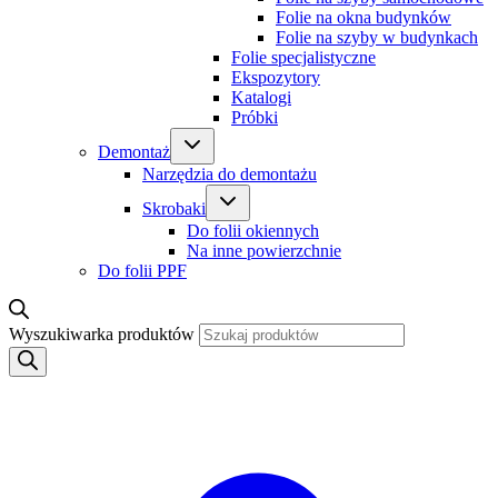
Folie na okna budynków
Folie na szyby w budynkach
Folie specjalistyczne
Ekspozytory
Katalogi
Próbki
Demontaż
Narzędzia do demontażu
Skrobaki
Do folii okiennych
Na inne powierzchnie
Do folii PPF
Wyszukiwarka produktów