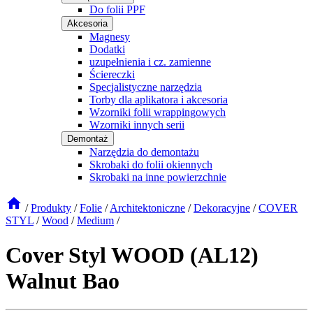
Do folii PPF
Akcesoria
Magnesy
Dodatki
uzupełnienia i cz. zamienne
Ściereczki
Specjalistyczne narzędzia
Torby dla aplikatora i akcesoria
Wzorniki folii wrappingowych
Wzorniki innych serii
Demontaż
Narzędzia do demontażu
Skrobaki do folii okiennych
Skrobaki na inne powierzchnie
/
Produkty
/
Folie
/
Architektoniczne
/
Dekoracyjne
/
COVER
STYL
/
Wood
/
Medium
/
Cover Styl WOOD (AL12)
Walnut Bao