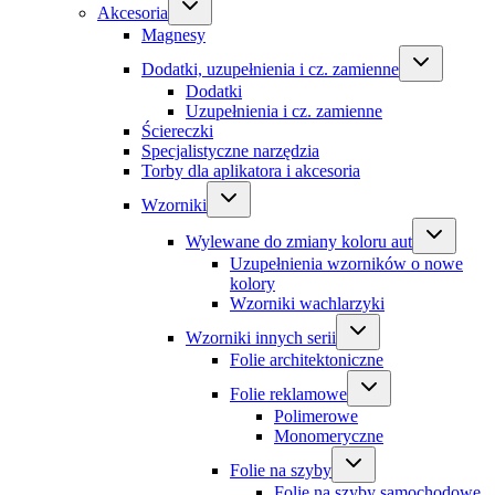
Akcesoria
Magnesy
Dodatki, uzupełnienia i cz. zamienne
Dodatki
Uzupełnienia i cz. zamienne
Ściereczki
Specjalistyczne narzędzia
Torby dla aplikatora i akcesoria
Wzorniki
Wylewane do zmiany koloru aut
Uzupełnienia wzorników o nowe
kolory
Wzorniki wachlarzyki
Wzorniki innych serii
Folie architektoniczne
Folie reklamowe
Polimerowe
Monomeryczne
Folie na szyby
Folie na szyby samochodowe