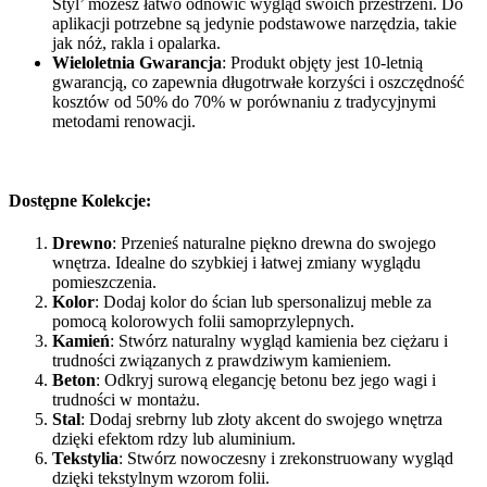
Styl’ możesz łatwo odnowić wygląd swoich przestrzeni. Do
aplikacji potrzebne są jedynie podstawowe narzędzia, takie
jak nóż, rakla i opalarka.
Wieloletnia Gwarancja
: Produkt objęty jest 10-letnią
gwarancją, co zapewnia długotrwałe korzyści i oszczędność
kosztów od 50% do 70% w porównaniu z tradycyjnymi
metodami renowacji.
Dostępne Kolekcje:
Drewno
: Przenieś naturalne piękno drewna do swojego
wnętrza. Idealne do szybkiej i łatwej zmiany wyglądu
pomieszczenia.
Kolor
: Dodaj kolor do ścian lub spersonalizuj meble za
pomocą kolorowych folii samoprzylepnych.
Kamień
: Stwórz naturalny wygląd kamienia bez ciężaru i
trudności związanych z prawdziwym kamieniem.
Beton
: Odkryj surową elegancję betonu bez jego wagi i
trudności w montażu.
Stal
: Dodaj srebrny lub złoty akcent do swojego wnętrza
dzięki efektom rdzy lub aluminium.
Tekstylia
: Stwórz nowoczesny i zrekonstruowany wygląd
dzięki tekstylnym wzorom folii.