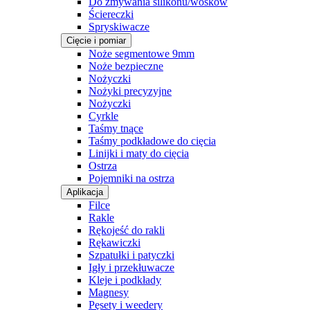
Do zmywania silikonu/wosków
Ściereczki
Spryskiwacze
Cięcie i pomiar
Noże segmentowe 9mm
Noże bezpieczne
Nożyczki
Nożyki precyzyjne
Nożyczki
Cyrkle
Taśmy tnące
Taśmy podkładowe do cięcia
Linijki i maty do cięcia
Ostrza
Pojemniki na ostrza
Aplikacja
Filce
Rakle
Rękojeść do rakli
Rękawiczki
Szpatułki i patyczki
Igły i przekłuwacze
Kleje i podkłady
Magnesy
Pęsety i weedery