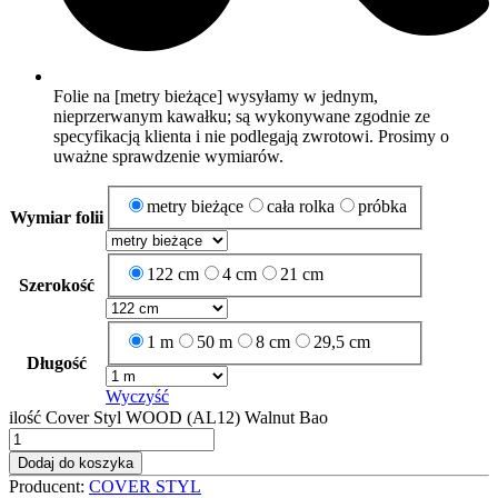
Folie na [metry bieżące] wysyłamy w jednym,
nieprzerwanym kawałku; są wykonywane zgodnie ze
specyfikacją klienta i nie podlegają zwrotowi. Prosimy o
uważne sprawdzenie wymiarów.
metry bieżące
cała rolka
próbka
Wymiar folii
122 cm
4 cm
21 cm
Szerokość
1 m
50 m
8 cm
29,5 cm
Długość
Wyczyść
ilość Cover Styl WOOD (AL12) Walnut Bao
Dodaj do koszyka
Producent:
COVER STYL