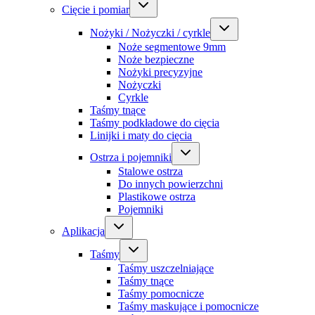
Cięcie i pomiar
Nożyki / Nożyczki / cyrkle
Noże segmentowe 9mm
Noże bezpieczne
Nożyki precyzyjne
Nożyczki
Cyrkle
Taśmy tnące
Taśmy podkładowe do cięcia
Linijki i maty do cięcia
Ostrza i pojemniki
Stalowe ostrza
Do innych powierzchni
Plastikowe ostrza
Pojemniki
Aplikacja
Taśmy
Taśmy uszczelniające
Taśmy tnące
Taśmy pomocnicze
Taśmy maskujące i pomocnicze