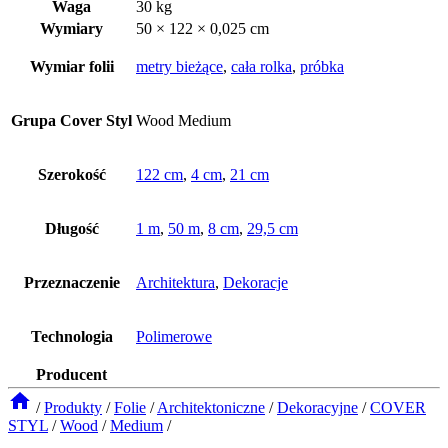
Waga
30 kg
Wymiary
50 × 122 × 0,025 cm
Wymiar folii
metry bieżące
,
cała rolka
,
próbka
Grupa Cover Styl
Wood Medium
Szerokość
122 cm
,
4 cm
,
21 cm
Długość
1 m
,
50 m
,
8 cm
,
29,5 cm
Przeznaczenie
Architektura
,
Dekoracje
Technologia
Polimerowe
Producent
/
Produkty
/
Folie
/
Architektoniczne
/
Dekoracyjne
/
COVER
STYL
/
Wood
/
Medium
/