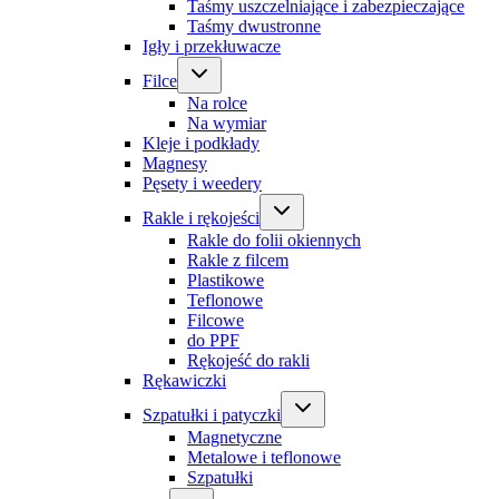
Taśmy uszczelniające i zabezpieczające
Taśmy dwustronne
Igły i przekłuwacze
Filce
Na rolce
Na wymiar
Kleje i podkłady
Magnesy
Pęsety i weedery
Rakle i rękojeści
Rakle do folii okiennych
Rakle z filcem
Plastikowe
Teflonowe
Filcowe
do PPF
Rękojeść do rakli
Rękawiczki
Szpatułki i patyczki
Magnetyczne
Metalowe i teflonowe
Szpatułki