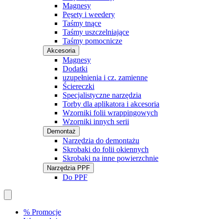
Magnesy
Pęsety i weedery
Taśmy tnące
Taśmy uszczelniające
Taśmy pomocnicze
Akcesoria
Magnesy
Dodatki
uzupełnienia i cz. zamienne
Ściereczki
Specjalistyczne narzędzia
Torby dla aplikatora i akcesoria
Wzorniki folii wrappingowych
Wzorniki innych serii
Demontaż
Narzędzia do demontażu
Skrobaki do folii okiennych
Skrobaki na inne powierzchnie
Narzędzia PPF
Do PPF
% Promocje