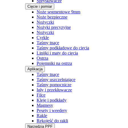
Spryskiwacze
Cięcie i pomiar
Noże segmentowe 9mm
Noże bezpieczne
Nożyczki
Nożyki precyzyjne
Nożyczki
Cyrkle
Taśmy tnące
Taśmy podkładowe do cięcia
Linijki i maty do cięcia
Ostrza
Pojemniki na ostrza
Aplikacja
Taśmy tnące
Taśmy uszczelniające
Taśmy pomocnicze
Igły i przekłuwacze
Filce
Kleje i podkłady
Magnesy
Pęsety i weedery
Rakle
Rękojeść do rakli
Narzędzia PPF