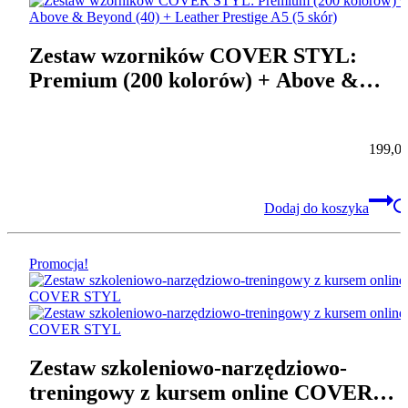
Zestaw wzorników COVER STYL:
Premium (200 kolorów) + Above &
Beyond (40) + Leather Prestige A5 (5
skór)
199,0
Dodaj do koszyka
Promocja!
Zestaw szkoleniowo-narzędziowo-
treningowy z kursem online COVER