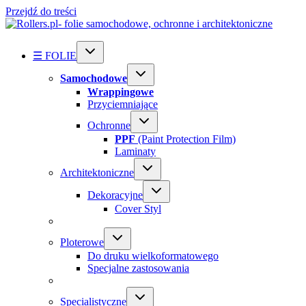
Przejdź do treści
☰ FOLIE
Samochodowe
Wrappingowe
Przyciemniające
Ochronne
PPF
(Paint Protection Film)
Laminaty
Architektoniczne
Dekoracyjne
Cover Styl
Ploterowe
Do druku wielkoformatowego
Specjalne zastosowania
Specialistyczne