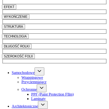
EFEKT
WYKOŃCZENIE
STRUKTURA
TECHNOLOGIA
DŁUGOŚĆ ROLKI
SZEROKOŚĆ FOLII
Samochodowe
Wrappingowe
Przyciemniające
Ochronne
PPF (Paint Protection FIlm)
Laminaty
Architektoniczne