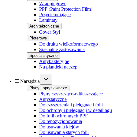
Wrappingowe
PPF (Paint Protection Film)
Przyciemniające
Laminaty
Architektoniczne
Cover Styl
Ploterowe
Do druku wielkoformatowego
Specialne zastosowania
Specialistyczne
Antybakteryjne
Na plandeki naczep
☰ Narzędzia
Płyny i spryskiwacze
Płyny czyszcząco-odtłuszczające
Antystatyczne
Do czyszczenia i pielęgnacji folii
Do ochrony i pielęgnacji w detailingu
Do folii ochronnych PPF
Do repozycjonowania
Do usuwania klejów
Do usuwania starych folii