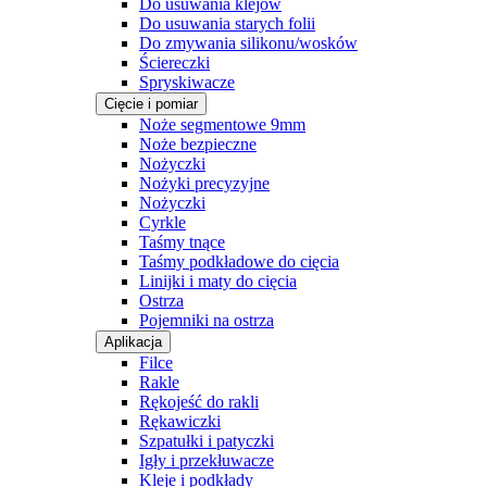
Do usuwania klejów
Do usuwania starych folii
Do zmywania silikonu/wosków
Ściereczki
Spryskiwacze
Cięcie i pomiar
Noże segmentowe 9mm
Noże bezpieczne
Nożyczki
Nożyki precyzyjne
Nożyczki
Cyrkle
Taśmy tnące
Taśmy podkładowe do cięcia
Linijki i maty do cięcia
Ostrza
Pojemniki na ostrza
Aplikacja
Filce
Rakle
Rękojeść do rakli
Rękawiczki
Szpatułki i patyczki
Igły i przekłuwacze
Kleje i podkłady