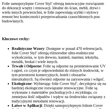
Folie samoprzylepne Cover Styl’ oferują innowacyjne rozwiązanie
do dekoracji wnętrz i renowacji. Idealne do ścian, mebli, drzwi i
wielu innych powierzchni, te folie zapewniają szybki i stylowy
remont bez konieczności przeprowadzania czasochłonnych prac
budowlanych.
Kluczowe cechy:
Realistyczne Wzory
: Dostępne w ponad 470 referencjach,
folie Cover Styl’ oferują różnorodne ultra-realistyczne
wykończenia, w tym drewno, kamień, marmur, tekstylia,
metalik, brokat i wiele innych.
Trwałe i Odporne
: Folie są odporne na promieniowanie UV
i ogień, co czyni je odpowiednimi do różnych środowisk, w
tym przestrzeni komercyjnych, hoteli i obszarów
mieszkalnych. Są również odporne na zarysowania i wilgoć.
Ekologiczne
: Wybierając folie Cover Styl’, decydujesz się na
bardziej ekologiczne rozwiązanie renowacyjne. Folie są
wykonane z materiałów pochodzących z recyklingu, co
zmniejsza ilość odpadów i wpływ na środowisko związany z
tradycyjnymi metodami renowacji.
Łatwe w Aplikacji
: Dzięki samoprzylepnym foliom Cover