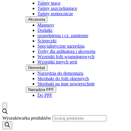
Taśmy tnące
Taśmy uszczelniające
Taśmy pomocnicze
Akcesoria
Magnesy
Dodatki
uzupełnienia i cz. zamienne
Ściereczki
Specjalistyczne narzędzia
Torby dla aplikatora i akcesoria
Wzorniki folii wrappingowych
Wzorniki innych serii
Demontaż
Narzędzia do demontażu
Skrobaki do folii okiennych
Skrobaki na inne powierzchnie
Narzędzia PPF
Do PPF
Wyszukiwarka produktów