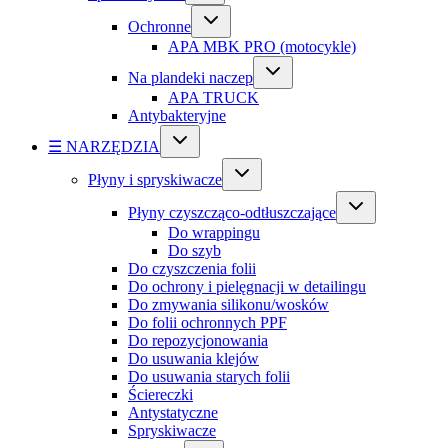
Ochronne
APA MBK PRO (motocykle)
Na plandeki naczep
APA TRUCK
Antybakteryjne
☰ NARZĘDZIA
Płyny i spryskiwacze
Płyny czyszcząco-odtłuszczające
Do wrappingu
Do szyb
Do czyszczenia folii
Do ochrony i pielęgnacji w detailingu
Do zmywania silikonu/wosków
Do folii ochronnych PPF
Do repozycjonowania
Do usuwania klejów
Do usuwania starych folii
Ściereczki
Antystatyczne
Spryskiwacze