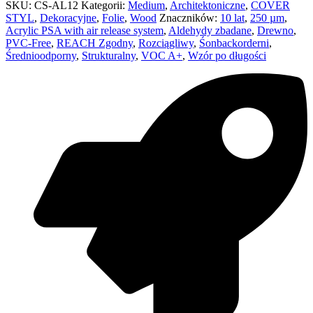
SKU:
CS-AL12
Kategorii:
Medium
,
Architektoniczne
,
COVER
STYL
,
Dekoracyjne
,
Folie
,
Wood
Znaczników:
10 lat
,
250 µm
,
Acrylic PSA with air release system
,
Aldehydy zbadane
,
Drewno
,
PVC-Free
,
REACH Zgodny
,
Rozciągliwy
,
Śonbackorderni
,
Średnioodporny
,
Strukturalny
,
VOC A+
,
Wzór po długości