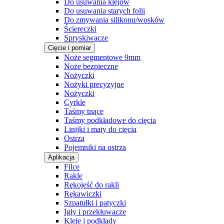
Do usuwania klejów
Do usuwania starych folii
Do zmywania silikonu/wosków
Ściereczki
Spryskiwacze
Cięcie i pomiar
Noże segmentowe 9mm
Noże bezpieczne
Nożyczki
Nożyki precyzyjne
Nożyczki
Cyrkle
Taśmy tnące
Taśmy podkładowe do cięcia
Linijki i maty do cięcia
Ostrza
Pojemniki na ostrza
Aplikacja
Filce
Rakle
Rękojeść do rakli
Rękawiczki
Szpatułki i patyczki
Igły i przekłuwacze
Kleje i podkłady