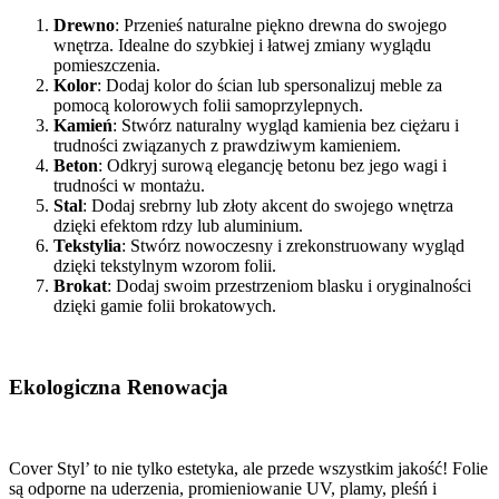
Drewno
: Przenieś naturalne piękno drewna do swojego
wnętrza. Idealne do szybkiej i łatwej zmiany wyglądu
pomieszczenia.
Kolor
: Dodaj kolor do ścian lub spersonalizuj meble za
pomocą kolorowych folii samoprzylepnych.
Kamień
: Stwórz naturalny wygląd kamienia bez ciężaru i
trudności związanych z prawdziwym kamieniem.
Beton
: Odkryj surową elegancję betonu bez jego wagi i
trudności w montażu.
Stal
: Dodaj srebrny lub złoty akcent do swojego wnętrza
dzięki efektom rdzy lub aluminium.
Tekstylia
: Stwórz nowoczesny i zrekonstruowany wygląd
dzięki tekstylnym wzorom folii.
Brokat
: Dodaj swoim przestrzeniom blasku i oryginalności
dzięki gamie folii brokatowych.
Ekologiczna Renowacja
Cover Styl’ to nie tylko estetyka, ale przede wszystkim jakość! Folie
są odporne na uderzenia, promieniowanie UV, plamy, pleśń i