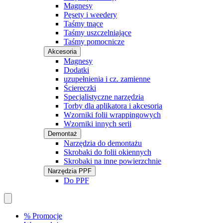
Magnesy
Pęsety i weedery
Taśmy tnące
Taśmy uszczelniające
Taśmy pomocnicze
Akcesoria
Magnesy
Dodatki
uzupełnienia i cz. zamienne
Ściereczki
Specjalistyczne narzędzia
Torby dla aplikatora i akcesoria
Wzorniki folii wrappingowych
Wzorniki innych serii
Demontaż
Narzędzia do demontażu
Skrobaki do folii okiennych
Skrobaki na inne powierzchnie
Narzędzia PPF
Do PPF
% Promocje