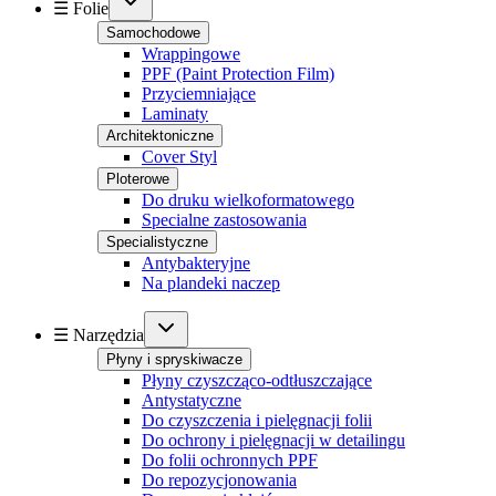
☰ Folie
Samochodowe
Wrappingowe
PPF (Paint Protection Film)
Przyciemniające
Laminaty
Architektoniczne
Cover Styl
Ploterowe
Do druku wielkoformatowego
Specialne zastosowania
Specialistyczne
Antybakteryjne
Na plandeki naczep
☰ Narzędzia
Płyny i spryskiwacze
Płyny czyszcząco-odtłuszczające
Antystatyczne
Do czyszczenia i pielęgnacji folii
Do ochrony i pielęgnacji w detailingu
Do folii ochronnych PPF
Do repozycjonowania