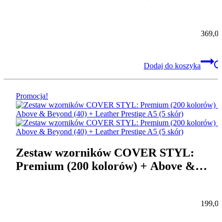
(529 kolorów)
369,0
Dodaj do koszyka
Promocja!
Zestaw wzorników COVER STYL:
Premium (200 kolorów) + Above &
Beyond (40) + Leather Prestige A5 (5
skór)
199,0