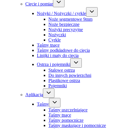
Cięcie i pomiar
Nożyki / Nożyczki / cyrkle
Noże segmentowe 9mm
Noże bezpieczne
Nożyki precyzyjne
Nożyczki
Cyrkle
Taśmy tnące
Taśmy podkładowe do cięcia
Linijki i maty do cięcia
Ostrza i pojemniki
Stalowe ostrza
Do innych powierzchni
Plastikowe ostrza
Pojemniki
Aplikacja
Taśmy
Taśmy uszczelniające
Taśmy tnące
Taśmy pomocnicze
Taśmy maskujące i pomocnicze