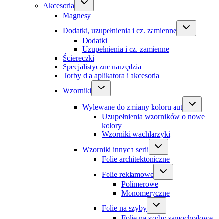
Akcesoria
Magnesy
Dodatki, uzupełnienia i cz. zamienne
Dodatki
Uzupełnienia i cz. zamienne
Ściereczki
Specjalistyczne narzędzia
Torby dla aplikatora i akcesoria
Wzorniki
Wylewane do zmiany koloru aut
Uzupełnienia wzorników o nowe
kolory
Wzorniki wachlarzyki
Wzorniki innych serii
Folie architektoniczne
Folie reklamowe
Polimerowe
Monomeryczne
Folie na szyby
Folie na szyby samochodowe