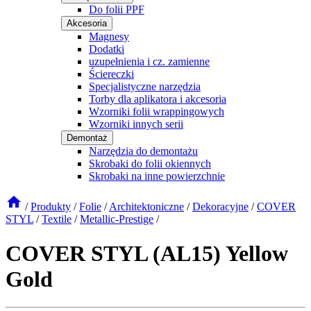
Do folii PPF
Akcesoria
Magnesy
Dodatki
uzupełnienia i cz. zamienne
Ściereczki
Specjalistyczne narzędzia
Torby dla aplikatora i akcesoria
Wzorniki folii wrappingowych
Wzorniki innych serii
Demontaż
Narzędzia do demontażu
Skrobaki do folii okiennych
Skrobaki na inne powierzchnie
/
Produkty
/
Folie
/
Architektoniczne
/
Dekoracyjne
/
COVER
STYL
/
Textile
/
Metallic-Prestige
/
COVER STYL (AL15) Yellow
Gold