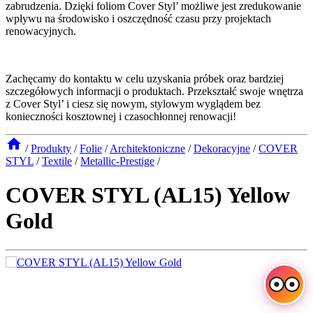
zabrudzenia. Dzięki foliom Cover Styl’ możliwe jest zredukowanie
wpływu na środowisko i oszczędność czasu przy projektach
renowacyjnych.
Zachęcamy do kontaktu w celu uzyskania próbek oraz bardziej
szczegółowych informacji o produktach. Przekształć swoje wnętrza
z Cover Styl’ i ciesz się nowym, stylowym wyglądem bez
konieczności kosztownej i czasochłonnej renowacji!
/
Produkty
/
Folie
/
Architektoniczne
/
Dekoracyjne
/
COVER
STYL
/
Textile
/
Metallic-Prestige
/
COVER STYL (AL15) Yellow
Gold