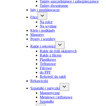
Taśmy uszczelniające i zabezpieczające
Taśmy dwustronne
Igły i przekłuwacze
Filce
Na rolce
Na wymiar
Kleje i podkłady
Magnesy
Pęsety i weedery
Rakle i rękojeści
Rakle do folii okiennych
Rakle z filcem
Plastikowe
Teflonowe
Filcowe
do PPF
Rękojeść do rakli
Rękawiczki
Szpatułki i patyczki
Magnetyczne
Metalowe i teflonowe
Szpatułki