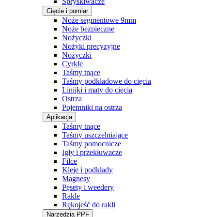
Spryskiwacze
Cięcie i pomiar
Noże segmentowe 9mm
Noże bezpieczne
Nożyczki
Nożyki precyzyjne
Nożyczki
Cyrkle
Taśmy tnące
Taśmy podkładowe do cięcia
Linijki i maty do cięcia
Ostrza
Pojemniki na ostrza
Aplikacja
Taśmy tnące
Taśmy uszczelniające
Taśmy pomocnicze
Igły i przekłuwacze
Filce
Kleje i podkłady
Magnesy
Pęsety i weedery
Rakle
Rękojeść do rakli
Narzędzia PPF