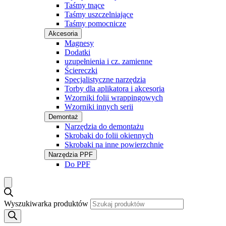
Taśmy tnące
Taśmy uszczelniające
Taśmy pomocnicze
Akcesoria
Magnesy
Dodatki
uzupełnienia i cz. zamienne
Ściereczki
Specjalistyczne narzędzia
Torby dla aplikatora i akcesoria
Wzorniki folii wrappingowych
Wzorniki innych serii
Demontaż
Narzędzia do demontażu
Skrobaki do folii okiennych
Skrobaki na inne powierzchnie
Narzędzia PPF
Do PPF
Wyszukiwarka produktów