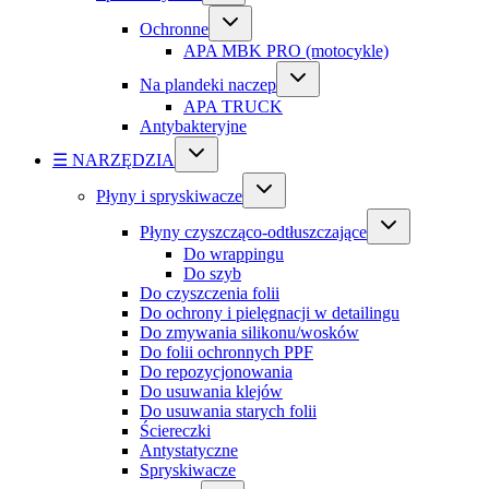
Ochronne
APA MBK PRO (motocykle)
Na plandeki naczep
APA TRUCK
Antybakteryjne
☰ NARZĘDZIA
Płyny i spryskiwacze
Płyny czyszcząco-odtłuszczające
Do wrappingu
Do szyb
Do czyszczenia folii
Do ochrony i pielęgnacji w detailingu
Do zmywania silikonu/wosków
Do folii ochronnych PPF
Do repozycjonowania
Do usuwania klejów
Do usuwania starych folii
Ściereczki
Antystatyczne
Spryskiwacze