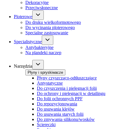
Dekoracyjne
Przeciwsłoneczne
Ploterowe
Do druku wielkoformotowego
Do wycinania ploterowego
Specialne zastosowanie
Specialistyczne
Antybakteryjne
Na plandeki naczep
Narzędzia
Płyny i spryskiwacze
Płyny czyszcząco-odtłuszczające
Antystatyczne
Do czyszczenia i pielęgnacji folii
Do ochrony i pielęgnacji w detailingu
Do folii ochronnych PPF
Do repozycjonowania
Do usuwania klejów
Do usuwania starych folii
Do zmywania silikonu/wosków
Ściereczki