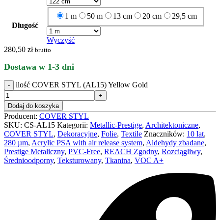
1 m
50 m
13 cm
20 cm
29,5 cm
Długość
Wyczyść
280,50
zł
brutto
Dostawa w 1-3 dni
ilość COVER STYL (AL15) Yellow Gold
Dodaj do koszyka
Producent:
COVER STYL
SKU:
CS-AL15
Kategorii:
Metallic-Prestige
,
Architektoniczne
,
COVER STYL
,
Dekoracyjne
,
Folie
,
Textile
Znaczników:
10 lat
,
280 µm
,
Acrylic PSA with air release system
,
Aldehydy zbadane
,
Prestige Metaliczny
,
PVC-Free
,
REACH Zgodny
,
Rozciągliwy
,
Średnioodporny
,
Teksturowany
,
Tkanina
,
VOC A+