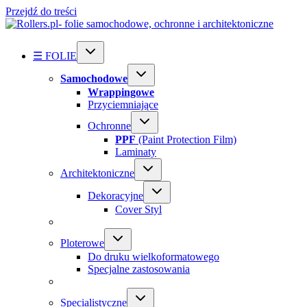
Przejdź do treści
☰ FOLIE
Samochodowe
Wrappingowe
Przyciemniające
Ochronne
PPF
(Paint Protection Film)
Laminaty
Architektoniczne
Dekoracyjne
Cover Styl
Ploterowe
Do druku wielkoformatowego
Specjalne zastosowania
Specialistyczne