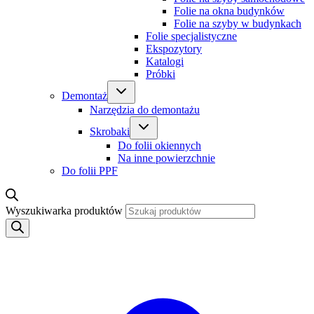
Folie na okna budynków
Folie na szyby w budynkach
Folie specjalistyczne
Ekspozytory
Katalogi
Próbki
Demontaż
Narzędzia do demontażu
Skrobaki
Do folii okiennych
Na inne powierzchnie
Do folii PPF
Wyszukiwarka produktów