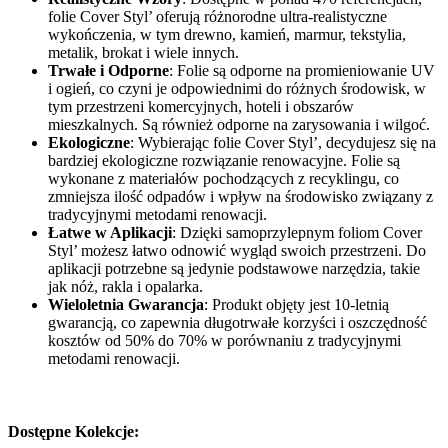
folie Cover Styl’ oferują różnorodne ultra-realistyczne
wykończenia, w tym drewno, kamień, marmur, tekstylia,
metalik, brokat i wiele innych.
Trwałe i Odporne
: Folie są odporne na promieniowanie UV
i ogień, co czyni je odpowiednimi do różnych środowisk, w
tym przestrzeni komercyjnych, hoteli i obszarów
mieszkalnych. Są również odporne na zarysowania i wilgoć.
Ekologiczne
: Wybierając folie Cover Styl’, decydujesz się na
bardziej ekologiczne rozwiązanie renowacyjne. Folie są
wykonane z materiałów pochodzących z recyklingu, co
zmniejsza ilość odpadów i wpływ na środowisko związany z
tradycyjnymi metodami renowacji.
Łatwe w Aplikacji
: Dzięki samoprzylepnym foliom Cover
Styl’ możesz łatwo odnowić wygląd swoich przestrzeni. Do
aplikacji potrzebne są jedynie podstawowe narzędzia, takie
jak nóż, rakla i opalarka.
Wieloletnia Gwarancja
: Produkt objęty jest 10-letnią
gwarancją, co zapewnia długotrwałe korzyści i oszczędność
kosztów od 50% do 70% w porównaniu z tradycyjnymi
metodami renowacji.
Dostępne Kolekcje: