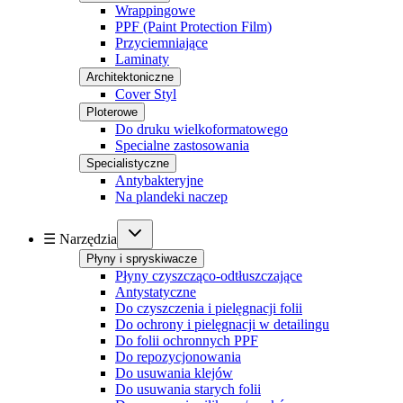
Wrappingowe
PPF (Paint Protection Film)
Przyciemniające
Laminaty
Architektoniczne
Cover Styl
Ploterowe
Do druku wielkoformatowego
Specialne zastosowania
Specialistyczne
Antybakteryjne
Na plandeki naczep
☰ Narzędzia
Płyny i spryskiwacze
Płyny czyszcząco-odtłuszczające
Antystatyczne
Do czyszczenia i pielęgnacji folii
Do ochrony i pielęgnacji w detailingu
Do folii ochronnych PPF
Do repozycjonowania
Do usuwania klejów
Do usuwania starych folii