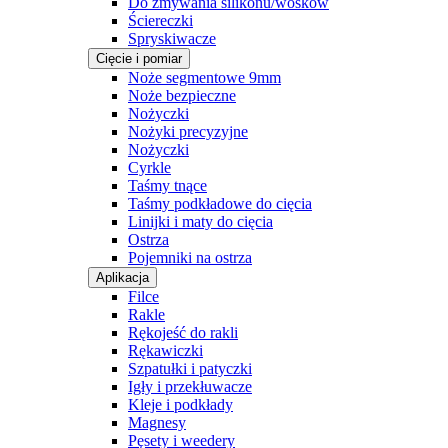
Do zmywania silikonu/wosków
Ściereczki
Spryskiwacze
Cięcie i pomiar
Noże segmentowe 9mm
Noże bezpieczne
Nożyczki
Nożyki precyzyjne
Nożyczki
Cyrkle
Taśmy tnące
Taśmy podkładowe do cięcia
Linijki i maty do cięcia
Ostrza
Pojemniki na ostrza
Aplikacja
Filce
Rakle
Rękojeść do rakli
Rękawiczki
Szpatułki i patyczki
Igły i przekłuwacze
Kleje i podkłady
Magnesy
Pęsety i weedery