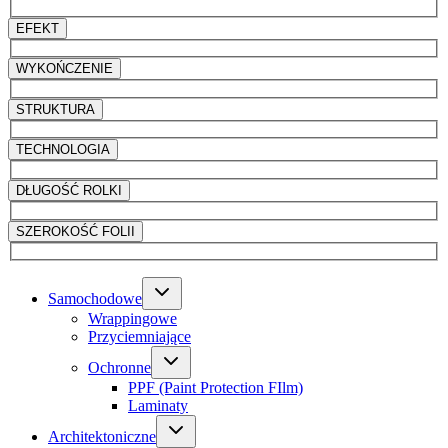
EFEKT
WYKOŃCZENIE
STRUKTURA
TECHNOLOGIA
DŁUGOŚĆ ROLKI
SZEROKOŚĆ FOLII
Samochodowe
Wrappingowe
Przyciemniające
Ochronne
PPF (Paint Protection FIlm)
Laminaty
Architektoniczne