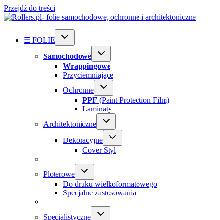
Przejdź do treści
☰ FOLIE
Samochodowe
Wrappingowe
Przyciemniające
Ochronne
PPF
(Paint Protection Film)
Laminaty
Architektoniczne
Dekoracyjne
Cover Styl
Ploterowe
Do druku wielkoformatowego
Specjalne zastosowania
Specialistyczne