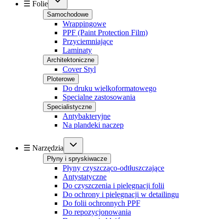
☰ Folie
Samochodowe
Wrappingowe
PPF (Paint Protection Film)
Przyciemniające
Laminaty
Architektoniczne
Cover Styl
Ploterowe
Do druku wielkoformatowego
Specialne zastosowania
Specialistyczne
Antybakteryjne
Na plandeki naczep
☰ Narzędzia
Płyny i spryskiwacze
Płyny czyszcząco-odtłuszczające
Antystatyczne
Do czyszczenia i pielęgnacji folii
Do ochrony i pielęgnacji w detailingu
Do folii ochronnych PPF
Do repozycjonowania