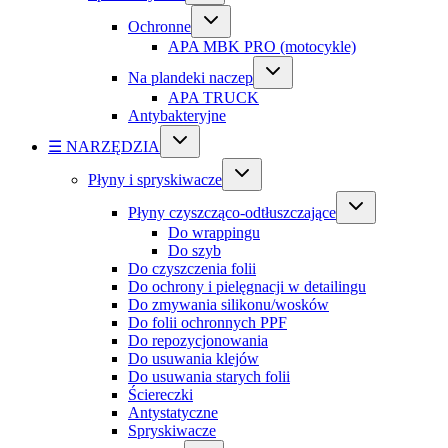
Ochronne
APA MBK PRO (motocykle)
Na plandeki naczep
APA TRUCK
Antybakteryjne
☰ NARZĘDZIA
Płyny i spryskiwacze
Płyny czyszcząco-odtłuszczające
Do wrappingu
Do szyb
Do czyszczenia folii
Do ochrony i pielęgnacji w detailingu
Do zmywania silikonu/wosków
Do folii ochronnych PPF
Do repozycjonowania
Do usuwania klejów
Do usuwania starych folii
Ściereczki
Antystatyczne
Spryskiwacze