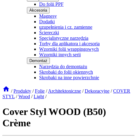
Do folii PPF
Akcesoria
Magnesy
Dodatki
uzupełnienia i cz. zamienne
Ściereczki
Specjalistyczne narzędzia
Torby dla aplikatora i akcesoria
Wzorniki folii wrappingowych
Wzorniki innych serii
Demontaż
Narzędzia do demontażu
Skrobaki do folii okiennych
Skrobaki na inne powierzchnie
/
Produkty
/
Folie
/
Architektoniczne
/
Dekoracyjne
/
COVER
STYL
/
Wood
/
Light
/
Cover Styl WOOD (B50)
Crème