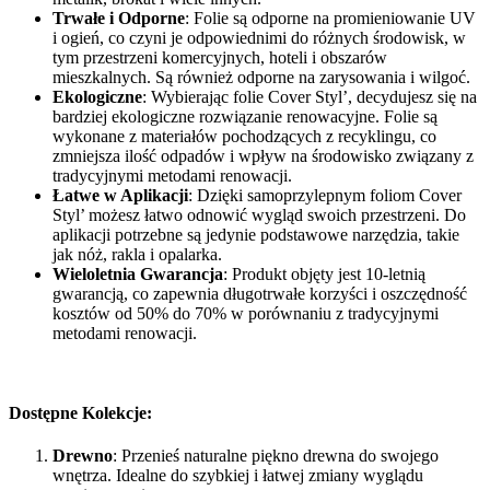
Trwałe i Odporne
: Folie są odporne na promieniowanie UV
i ogień, co czyni je odpowiednimi do różnych środowisk, w
tym przestrzeni komercyjnych, hoteli i obszarów
mieszkalnych. Są również odporne na zarysowania i wilgoć.
Ekologiczne
: Wybierając folie Cover Styl’, decydujesz się na
bardziej ekologiczne rozwiązanie renowacyjne. Folie są
wykonane z materiałów pochodzących z recyklingu, co
zmniejsza ilość odpadów i wpływ na środowisko związany z
tradycyjnymi metodami renowacji.
Łatwe w Aplikacji
: Dzięki samoprzylepnym foliom Cover
Styl’ możesz łatwo odnowić wygląd swoich przestrzeni. Do
aplikacji potrzebne są jedynie podstawowe narzędzia, takie
jak nóż, rakla i opalarka.
Wieloletnia Gwarancja
: Produkt objęty jest 10-letnią
gwarancją, co zapewnia długotrwałe korzyści i oszczędność
kosztów od 50% do 70% w porównaniu z tradycyjnymi
metodami renowacji.
Dostępne Kolekcje:
Drewno
: Przenieś naturalne piękno drewna do swojego
wnętrza. Idealne do szybkiej i łatwej zmiany wyglądu