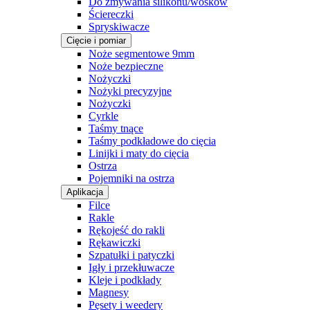
Do zmywania silikonu/wosków
Ściereczki
Spryskiwacze
Cięcie i pomiar
Noże segmentowe 9mm
Noże bezpieczne
Nożyczki
Nożyki precyzyjne
Nożyczki
Cyrkle
Taśmy tnące
Taśmy podkładowe do cięcia
Linijki i maty do cięcia
Ostrza
Pojemniki na ostrza
Aplikacja
Filce
Rakle
Rękojeść do rakli
Rękawiczki
Szpatułki i patyczki
Igły i przekłuwacze
Kleje i podkłady
Magnesy
Pęsety i weedery