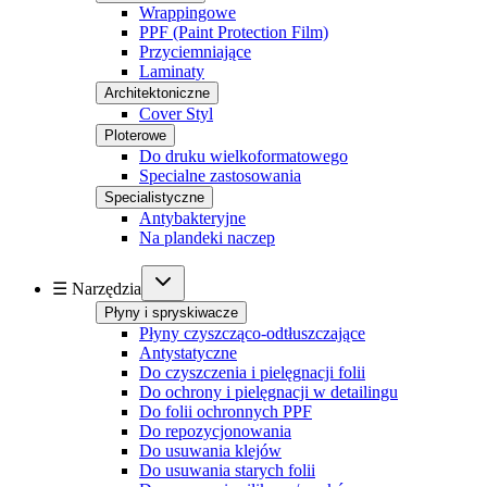
Wrappingowe
PPF (Paint Protection Film)
Przyciemniające
Laminaty
Architektoniczne
Cover Styl
Ploterowe
Do druku wielkoformatowego
Specialne zastosowania
Specialistyczne
Antybakteryjne
Na plandeki naczep
☰ Narzędzia
Płyny i spryskiwacze
Płyny czyszcząco-odtłuszczające
Antystatyczne
Do czyszczenia i pielęgnacji folii
Do ochrony i pielęgnacji w detailingu
Do folii ochronnych PPF
Do repozycjonowania
Do usuwania klejów
Do usuwania starych folii