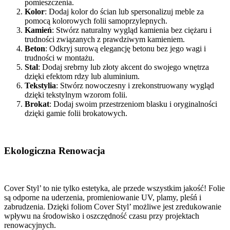
pomieszczenia.
Kolor
: Dodaj kolor do ścian lub spersonalizuj meble za
pomocą kolorowych folii samoprzylepnych.
Kamień
: Stwórz naturalny wygląd kamienia bez ciężaru i
trudności związanych z prawdziwym kamieniem.
Beton
: Odkryj surową elegancję betonu bez jego wagi i
trudności w montażu.
Stal
: Dodaj srebrny lub złoty akcent do swojego wnętrza
dzięki efektom rdzy lub aluminium.
Tekstylia
: Stwórz nowoczesny i zrekonstruowany wygląd
dzięki tekstylnym wzorom folii.
Brokat
: Dodaj swoim przestrzeniom blasku i oryginalności
dzięki gamie folii brokatowych.
Ekologiczna Renowacja
Cover Styl’ to nie tylko estetyka, ale przede wszystkim jakość! Folie
są odporne na uderzenia, promieniowanie UV, plamy, pleśń i
zabrudzenia. Dzięki foliom Cover Styl’ możliwe jest zredukowanie
wpływu na środowisko i oszczędność czasu przy projektach
renowacyjnych.