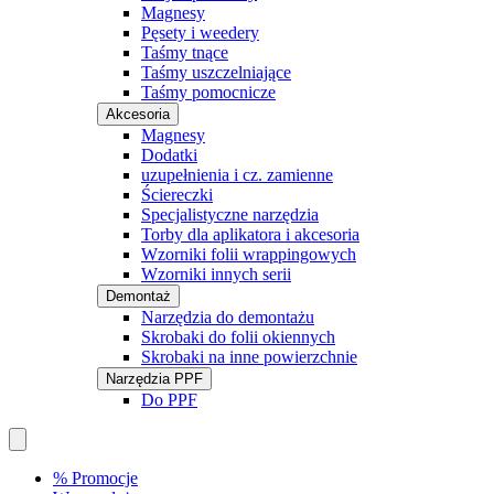
Magnesy
Pęsety i weedery
Taśmy tnące
Taśmy uszczelniające
Taśmy pomocnicze
Akcesoria
Magnesy
Dodatki
uzupełnienia i cz. zamienne
Ściereczki
Specjalistyczne narzędzia
Torby dla aplikatora i akcesoria
Wzorniki folii wrappingowych
Wzorniki innych serii
Demontaż
Narzędzia do demontażu
Skrobaki do folii okiennych
Skrobaki na inne powierzchnie
Narzędzia PPF
Do PPF
% Promocje