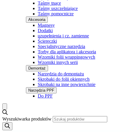
Taśmy tnące
Taśmy uszczelniające
Taśmy pomocnicze
Akcesoria
Magnesy
Dodatki
uzupełnienia i cz. zamienne
Ściereczki
Specjalistyczne narzędzia
Torby dla aplikatora i akcesoria
Wzorniki folii wrappingowych
Wzorniki innych serii
Demontaż
Narzędzia do demontażu
Skrobaki do folii okiennych
Skrobaki na inne powierzchnie
Narzędzia PPF
Do PPF
Wyszukiwarka produktów