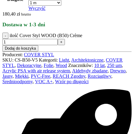
Wyczyść
180,40
zł
brutto
Dostawa w 1-3 dni
ilość Cover Styl WOOD (B50) Crème
Dodaj do koszyka
Producent:
COVER STYL
SKU:
CS-B50-V5
Kategorii:
Light
,
Architektoniczne
,
COVER
STYL
,
Dekoracyjne
,
Folie
,
Wood
Znaczników:
10 lat
,
250 µm
,
Acrylic PSA with air release system
,
Aldehydy zbadane
,
Drewno
,
Jasny
,
Miękki
,
PVC-Free
,
REACH Zgodny
,
Rozciągliwy
,
Średnioodporny
,
VOC A+
,
Wzór po długości