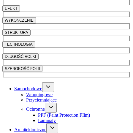
EFEKT
WYKOŃCZENIE
STRUKTURA
TECHNOLOGIA
DŁUGOŚĆ ROLKI
SZEROKOŚĆ FOLII
Samochodowe
Wrappingowe
Przyciemniające
Ochronne
PPF (Paint Protection FIlm)
Laminaty
Architektoniczne