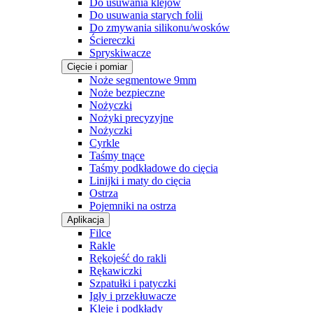
Do usuwania klejów
Do usuwania starych folii
Do zmywania silikonu/wosków
Ściereczki
Spryskiwacze
Cięcie i pomiar
Noże segmentowe 9mm
Noże bezpieczne
Nożyczki
Nożyki precyzyjne
Nożyczki
Cyrkle
Taśmy tnące
Taśmy podkładowe do cięcia
Linijki i maty do cięcia
Ostrza
Pojemniki na ostrza
Aplikacja
Filce
Rakle
Rękojeść do rakli
Rękawiczki
Szpatułki i patyczki
Igły i przekłuwacze
Kleje i podkłady