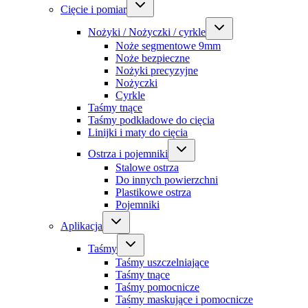
Cięcie i pomiar
Nożyki / Nożyczki / cyrkle
Noże segmentowe 9mm
Noże bezpieczne
Nożyki precyzyjne
Nożyczki
Cyrkle
Taśmy tnące
Taśmy podkładowe do cięcia
Linijki i maty do cięcia
Ostrza i pojemniki
Stalowe ostrza
Do innych powierzchni
Plastikowe ostrza
Pojemniki
Aplikacja
Taśmy
Taśmy uszczelniające
Taśmy tnące
Taśmy pomocnicze
Taśmy maskujące i pomocnicze