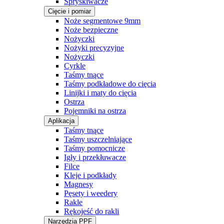
Spryskiwacze
Cięcie i pomiar
Noże segmentowe 9mm
Noże bezpieczne
Nożyczki
Nożyki precyzyjne
Nożyczki
Cyrkle
Taśmy tnące
Taśmy podkładowe do cięcia
Linijki i maty do cięcia
Ostrza
Pojemniki na ostrza
Aplikacja
Taśmy tnące
Taśmy uszczelniające
Taśmy pomocnicze
Igły i przekłuwacze
Filce
Kleje i podkłady
Magnesy
Pęsety i weedery
Rakle
Rękojeść do rakli
Narzędzia PPF