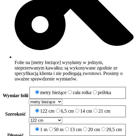
Folie na [metry bieżące] wysyłamy w jednym,
nieprzerwanym kawałku; są wykonywane zgodnie ze
specyfikacją klienta i nie podlegają zwrotowi. Prosimy o
uważne sprawdzenie wymiarów.
metry bieżące
cała rolka
próbka
Wymiar folii
122 cm
6,5 cm
14 cm
21 cm
Szerokość
1 m
50 m
13 cm
20 cm
29,5 cm
Długość