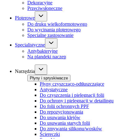
Dekoracyjne
Przeciwsłoneczne
Ploterowe
Do druku wielkoformotowego
Do wycinania ploterowego
Specialne zastosowanie
Specialistyczne
Antybakteryjne
Na plandeki naczep
Narzędzia
Płyny i spryskiwacze
Płyny czyszcząco-odtłuszczające
Antystatyczne
Do czyszczenia i pielęgnacji folii
Do ochrony i pielęgnacji w detailingu
Do folii ochronnych PPF
Do repozycjonowania
Do usuwania klejów
Do usuwania starych folii
Do zmywania silikonu/wosków
Ściereczki