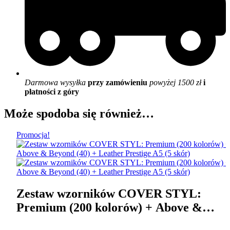
Darmowa wysyłka
przy zamówieniu
powyżej 1500 zł
i
płatności z góry
Może spodoba się również…
Promocja!
Zestaw wzorników COVER STYL:
Premium (200 kolorów) + Above &
Beyond (40) + Leather Prestige A5 (5