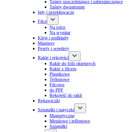
Taśmy uszczelniające i zabezpieczające
Taśmy dwustronne
Igły i przekłuwacze
Filce
Na rolce
Na wymiar
Kleje i podkłady
Magnesy
Pęsety i weedery
Rakle i rękojeści
Rakle do folii okiennych
Rakle z filcem
Plastikowe
Teflonowe
Filcowe
do PPF
Rękojeść do rakli
Rękawiczki
Szpatułki i patyczki
Magnetyczne
Metalowe i teflonowe
Szpatułki