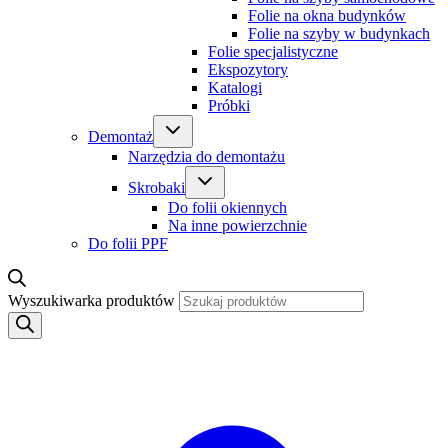
Folie na okna budynków
Folie na szyby w budynkach
Folie specjalistyczne
Ekspozytory
Katalogi
Próbki
Demontaż
Narzędzia do demontażu
Skrobaki
Do folii okiennych
Na inne powierzchnie
Do folii PPF
Wyszukiwarka produktów