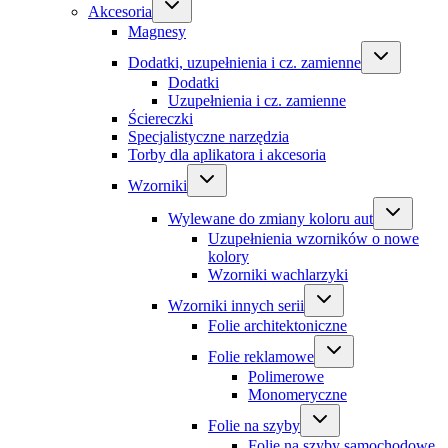
Akcesoria
Magnesy
Dodatki, uzupełnienia i cz. zamienne
Dodatki
Uzupełnienia i cz. zamienne
Ściereczki
Specjalistyczne narzędzia
Torby dla aplikatora i akcesoria
Wzorniki
Wylewane do zmiany koloru aut
Uzupełnienia wzorników o nowe
kolory
Wzorniki wachlarzyki
Wzorniki innych serii
Folie architektoniczne
Folie reklamowe
Polimerowe
Monomeryczne
Folie na szyby
Folie na szyby samochodowe