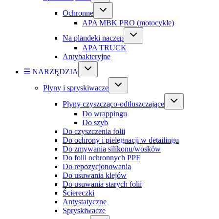
Ochronne
APA MBK PRO (motocykle)
Na plandeki naczep
APA TRUCK
Antybakteryjne
☰ NARZĘDZIA
Płyny i spryskiwacze
Płyny czyszcząco-odtłuszczające
Do wrappingu
Do szyb
Do czyszczenia folii
Do ochrony i pielęgnacji w detailingu
Do zmywania silikonu/wosków
Do folii ochronnych PPF
Do repozycjonowania
Do usuwania klejów
Do usuwania starych folii
Ściereczki
Antystatyczne
Spryskiwacze