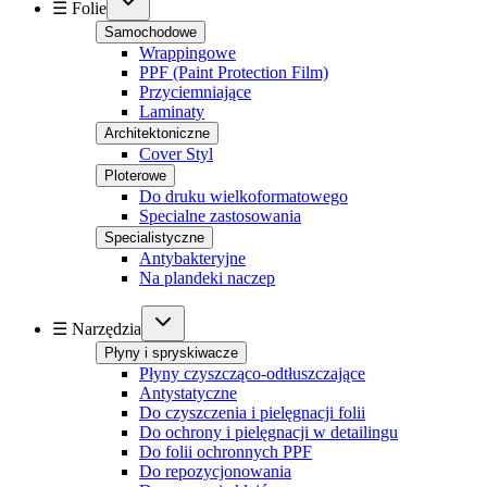
☰ Folie
Samochodowe
Wrappingowe
PPF (Paint Protection Film)
Przyciemniające
Laminaty
Architektoniczne
Cover Styl
Ploterowe
Do druku wielkoformatowego
Specialne zastosowania
Specialistyczne
Antybakteryjne
Na plandeki naczep
☰ Narzędzia
Płyny i spryskiwacze
Płyny czyszcząco-odtłuszczające
Antystatyczne
Do czyszczenia i pielęgnacji folii
Do ochrony i pielęgnacji w detailingu
Do folii ochronnych PPF
Do repozycjonowania