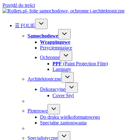
Przejdź do treści
☰ FOLIE
Samochodowe
Wrappingowe
Przyciemniające
Ochronne
PPF
(Paint Protection Film)
Laminaty
Architektoniczne
Dekoracyjne
Cover Styl
Ploterowe
Do druku wielkoformatowego
Specjalne zastosowania
Specialistyczne