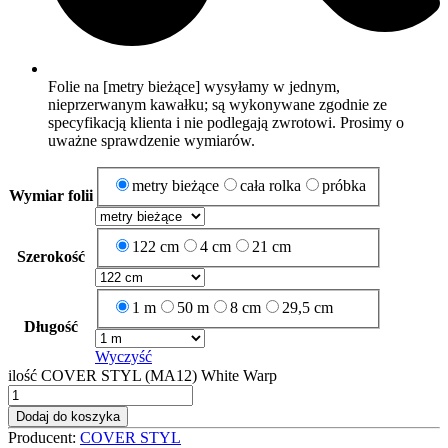
Folie na [metry bieżące] wysyłamy w jednym,
nieprzerwanym kawałku; są wykonywane zgodnie ze
specyfikacją klienta i nie podlegają zwrotowi. Prosimy o
uważne sprawdzenie wymiarów.
metry bieżące
cała rolka
próbka
Wymiar folii
122 cm
4 cm
21 cm
Szerokość
1 m
50 m
8 cm
29,5 cm
Długość
Wyczyść
ilość COVER STYL (MA12) White Warp
Dodaj do koszyka
Producent:
COVER STYL