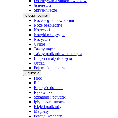
Do zmywania silikonu/wosków
Ściereczki
Spryskiwacze
Cięcie i pomiar
Noże segmentowe 9mm
Noże bezpieczne
Nożyczki
Nożyki precyzyjne
Nożyczki
Cyrkle
Taśmy tnące
Taśmy podkładowe do cięcia
Linijki i maty do cięcia
Ostrza
Pojemniki na ostrza
Aplikacja
Filce
Rakle
Rękojeść do rakli
Rękawiczki
Szpatułki i patyczki
Igły i przekłuwacze
Kleje i podkłady
Magnesy
Pęsety i weedery