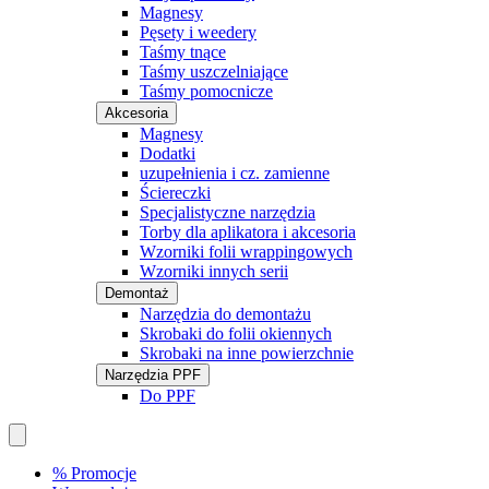
Magnesy
Pęsety i weedery
Taśmy tnące
Taśmy uszczelniające
Taśmy pomocnicze
Akcesoria
Magnesy
Dodatki
uzupełnienia i cz. zamienne
Ściereczki
Specjalistyczne narzędzia
Torby dla aplikatora i akcesoria
Wzorniki folii wrappingowych
Wzorniki innych serii
Demontaż
Narzędzia do demontażu
Skrobaki do folii okiennych
Skrobaki na inne powierzchnie
Narzędzia PPF
Do PPF
% Promocje