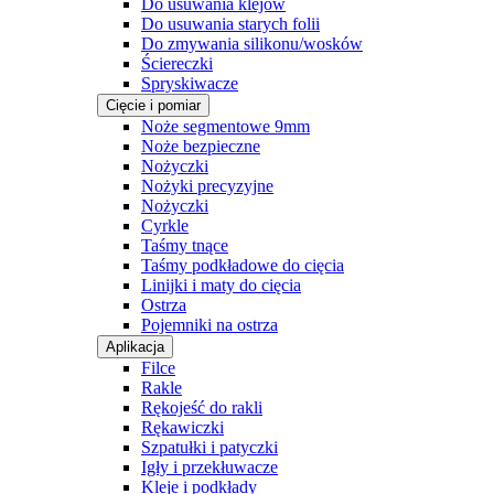
Do usuwania klejów
Do usuwania starych folii
Do zmywania silikonu/wosków
Ściereczki
Spryskiwacze
Cięcie i pomiar
Noże segmentowe 9mm
Noże bezpieczne
Nożyczki
Nożyki precyzyjne
Nożyczki
Cyrkle
Taśmy tnące
Taśmy podkładowe do cięcia
Linijki i maty do cięcia
Ostrza
Pojemniki na ostrza
Aplikacja
Filce
Rakle
Rękojeść do rakli
Rękawiczki
Szpatułki i patyczki
Igły i przekłuwacze
Kleje i podkłady