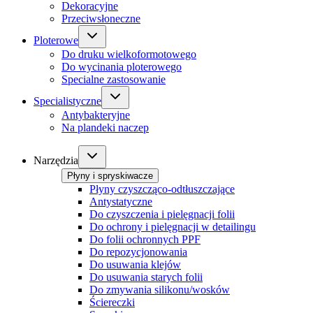
Dekoracyjne
Przeciwsłoneczne
Ploterowe
Do druku wielkoformotowego
Do wycinania ploterowego
Specialne zastosowanie
Specialistyczne
Antybakteryjne
Na plandeki naczep
Narzędzia
Płyny i spryskiwacze
Płyny czyszcząco-odtłuszczające
Antystatyczne
Do czyszczenia i pielęgnacji folii
Do ochrony i pielęgnacji w detailingu
Do folii ochronnych PPF
Do repozycjonowania
Do usuwania klejów
Do usuwania starych folii
Do zmywania silikonu/wosków
Ściereczki