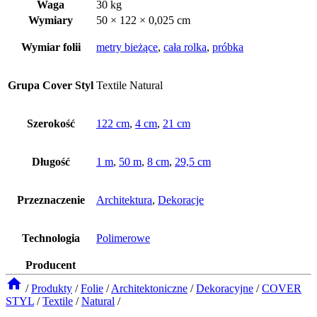
Waga
30 kg
Wymiary
50 × 122 × 0,025 cm
Wymiar folii
metry bieżące
,
cała rolka
,
próbka
Grupa Cover Styl
Textile Natural
Szerokość
122 cm
,
4 cm
,
21 cm
Długość
1 m
,
50 m
,
8 cm
,
29,5 cm
Przeznaczenie
Architektura
,
Dekoracje
Technologia
Polimerowe
Producent
/
Produkty
/
Folie
/
Architektoniczne
/
Dekoracyjne
/
COVER
STYL
/
Textile
/
Natural
/