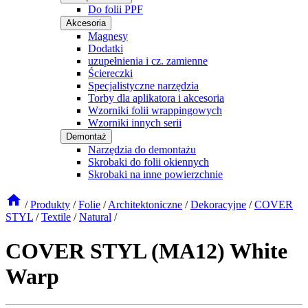
Do folii PPF
Akcesoria
Magnesy
Dodatki
uzupełnienia i cz. zamienne
Ściereczki
Specjalistyczne narzędzia
Torby dla aplikatora i akcesoria
Wzorniki folii wrappingowych
Wzorniki innych serii
Demontaż
Narzędzia do demontażu
Skrobaki do folii okiennych
Skrobaki na inne powierzchnie
/
Produkty
/
Folie
/
Architektoniczne
/
Dekoracyjne
/
COVER
STYL
/
Textile
/
Natural
/
COVER STYL (MA12) White
Warp