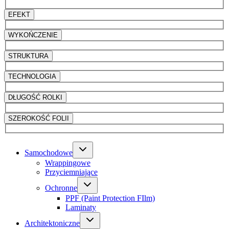
EFEKT
WYKOŃCZENIE
STRUKTURA
TECHNOLOGIA
DŁUGOŚĆ ROLKI
SZEROKOŚĆ FOLII
Samochodowe
Wrappingowe
Przyciemniające
Ochronne
PPF (Paint Protection FIlm)
Laminaty
Architektoniczne