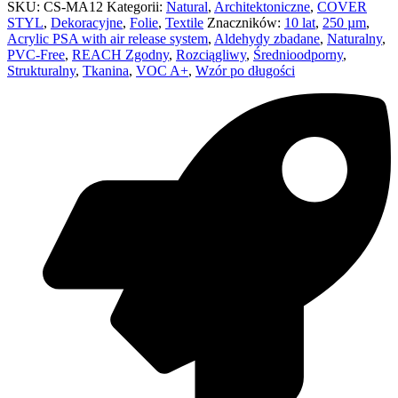
SKU:
CS-MA12
Kategorii:
Natural
,
Architektoniczne
,
COVER
STYL
,
Dekoracyjne
,
Folie
,
Textile
Znaczników:
10 lat
,
250 µm
,
Acrylic PSA with air release system
,
Aldehydy zbadane
,
Naturalny
,
PVC-Free
,
REACH Zgodny
,
Rozciągliwy
,
Średnioodporny
,
Strukturalny
,
Tkanina
,
VOC A+
,
Wzór po długości