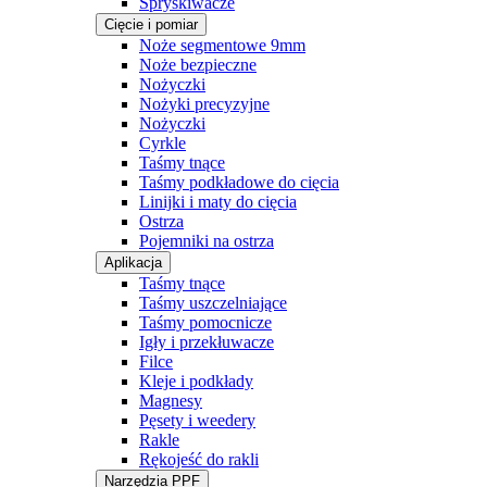
Spryskiwacze
Cięcie i pomiar
Noże segmentowe 9mm
Noże bezpieczne
Nożyczki
Nożyki precyzyjne
Nożyczki
Cyrkle
Taśmy tnące
Taśmy podkładowe do cięcia
Linijki i maty do cięcia
Ostrza
Pojemniki na ostrza
Aplikacja
Taśmy tnące
Taśmy uszczelniające
Taśmy pomocnicze
Igły i przekłuwacze
Filce
Kleje i podkłady
Magnesy
Pęsety i weedery
Rakle
Rękojeść do rakli
Narzędzia PPF