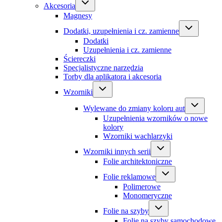
Akcesoria
Magnesy
Dodatki, uzupełnienia i cz. zamienne
Dodatki
Uzupełnienia i cz. zamienne
Ściereczki
Specjalistyczne narzędzia
Torby dla aplikatora i akcesoria
Wzorniki
Wylewane do zmiany koloru aut
Uzupełnienia wzorników o nowe
kolory
Wzorniki wachlarzyki
Wzorniki innych serii
Folie architektoniczne
Folie reklamowe
Polimerowe
Monomeryczne
Folie na szyby
Folie na szyby samochodowe