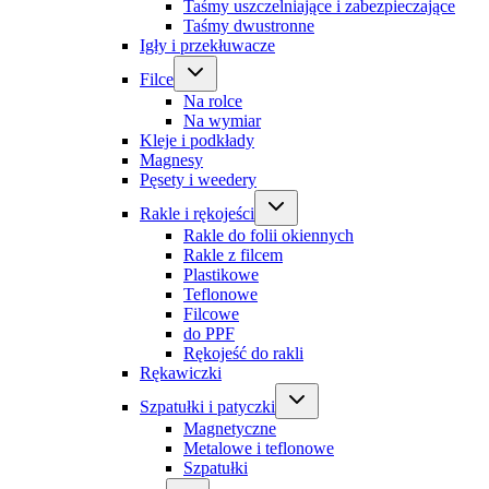
Taśmy uszczelniające i zabezpieczające
Taśmy dwustronne
Igły i przekłuwacze
Filce
Na rolce
Na wymiar
Kleje i podkłady
Magnesy
Pęsety i weedery
Rakle i rękojeści
Rakle do folii okiennych
Rakle z filcem
Plastikowe
Teflonowe
Filcowe
do PPF
Rękojeść do rakli
Rękawiczki
Szpatułki i patyczki
Magnetyczne
Metalowe i teflonowe
Szpatułki