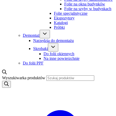
Folie na okna budynków
Folie na szyby w budynkach
Folie specjalistyczne
Ekspozytory
Katalogi
Próbki
Demontaż
Narzędzia do demontażu
Skrobaki
Do folii okiennych
Na inne powierzchnie
Do folii PPF
Wyszukiwarka produktów