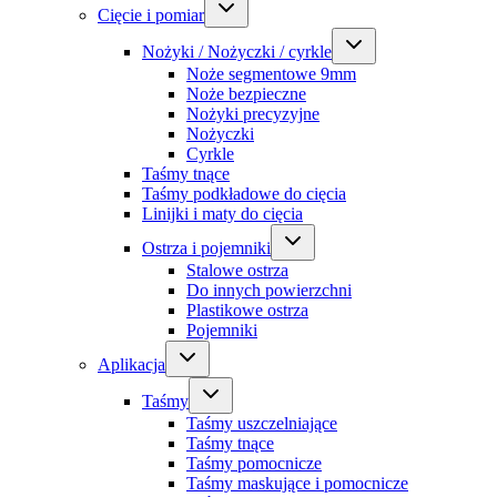
Cięcie i pomiar
Nożyki / Nożyczki / cyrkle
Noże segmentowe 9mm
Noże bezpieczne
Nożyki precyzyjne
Nożyczki
Cyrkle
Taśmy tnące
Taśmy podkładowe do cięcia
Linijki i maty do cięcia
Ostrza i pojemniki
Stalowe ostrza
Do innych powierzchni
Plastikowe ostrza
Pojemniki
Aplikacja
Taśmy
Taśmy uszczelniające
Taśmy tnące
Taśmy pomocnicze
Taśmy maskujące i pomocnicze