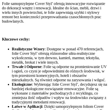
Folie samoprzylepne Cover Styl’ oferują innowacyjne rozwiązanie
do dekoracji wnętrz i renowacji. Idealne do ścian, mebli, drzwi i
wielu innych powierzchni, te folie zapewniają szybki i stylowy
remont bez konieczności przeprowadzania czasochłonnych prac
budowlanych.
Kluczowe cechy:
Realistyczne Wzory
: Dostępne w ponad 470 referencjach,
folie Cover Styl’ oferują różnorodne ultra-realistyczne
wykończenia, w tym drewno, kamień, marmur, tekstylia,
metalik, brokat i wiele innych.
Trwałe i Odporne
: Folie są odporne na promieniowanie UV
i ogień, co czyni je odpowiednimi do różnych środowisk, w
tym przestrzeni komercyjnych, hoteli i obszarów
mieszkalnych. Są również odporne na zarysowania i wilgoć.
Ekologiczne
: Wybierając folie Cover Styl’, decydujesz się na
bardziej ekologiczne rozwiązanie renowacyjne. Folie są
wykonane z materiałów pochodzących z recyklingu, co
zmniejsza ilość odpadów i wpływ na środowisko związany z
tradycyjnymi metodami renowacji.
Łatwe w Aplikacji
: Dzięki samoprzylepnym foliom Cover