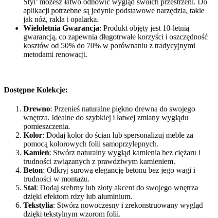
Styl’ możesz łatwo odnowić wygląd swoich przestrzeni. Do
aplikacji potrzebne są jedynie podstawowe narzędzia, takie
jak nóż, rakla i opalarka.
Wieloletnia Gwarancja
: Produkt objęty jest 10-letnią
gwarancją, co zapewnia długotrwałe korzyści i oszczędność
kosztów od 50% do 70% w porównaniu z tradycyjnymi
metodami renowacji.
Dostępne Kolekcje:
Drewno
: Przenieś naturalne piękno drewna do swojego
wnętrza. Idealne do szybkiej i łatwej zmiany wyglądu
pomieszczenia.
Kolor
: Dodaj kolor do ścian lub spersonalizuj meble za
pomocą kolorowych folii samoprzylepnych.
Kamień
: Stwórz naturalny wygląd kamienia bez ciężaru i
trudności związanych z prawdziwym kamieniem.
Beton
: Odkryj surową elegancję betonu bez jego wagi i
trudności w montażu.
Stal
: Dodaj srebrny lub złoty akcent do swojego wnętrza
dzięki efektom rdzy lub aluminium.
Tekstylia
: Stwórz nowoczesny i zrekonstruowany wygląd
dzięki tekstylnym wzorom folii.