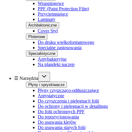
Wrappingowe
PPF (Paint Protection Film)
Przyciemniające
Laminaty
Architektoniczne
Cover Styl
Ploterowe
Do druku wielkoformatowego
Specialne zastosowania
Specialistyczne
Antybakteryjne
Na plandeki naczep
☰ Narzędzia
Płyny i spryskiwacze
Płyny czyszcząco-odtłuszczające
Antystatyczne
Do czyszczenia i pielęgnacji folii
Do ochrony i pielęgnacji w detailingu
Do folii ochronnych PPF
Do repozycjonowania
Do usuwania klejów
Do usuwania starych folii