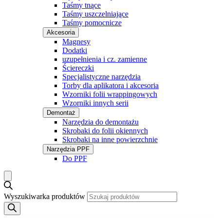
Taśmy tnące
Taśmy uszczelniające
Taśmy pomocnicze
Akcesoria
Magnesy
Dodatki
uzupełnienia i cz. zamienne
Ściereczki
Specjalistyczne narzędzia
Torby dla aplikatora i akcesoria
Wzorniki folii wrappingowych
Wzorniki innych serii
Demontaż
Narzędzia do demontażu
Skrobaki do folii okiennych
Skrobaki na inne powierzchnie
Narzędzia PPF
Do PPF
Wyszukiwarka produktów