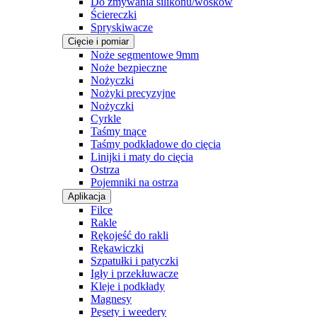
Do zmywania silikonu/wosków
Ściereczki
Spryskiwacze
Cięcie i pomiar
Noże segmentowe 9mm
Noże bezpieczne
Nożyczki
Nożyki precyzyjne
Nożyczki
Cyrkle
Taśmy tnące
Taśmy podkładowe do cięcia
Linijki i maty do cięcia
Ostrza
Pojemniki na ostrza
Aplikacja
Filce
Rakle
Rękojeść do rakli
Rękawiczki
Szpatułki i patyczki
Igły i przekłuwacze
Kleje i podkłady
Magnesy
Pęsety i weedery