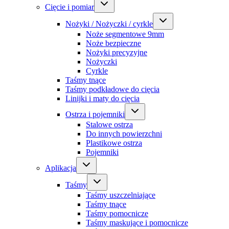
Cięcie i pomiar
Nożyki / Nożyczki / cyrkle
Noże segmentowe 9mm
Noże bezpieczne
Nożyki precyzyjne
Nożyczki
Cyrkle
Taśmy tnące
Taśmy podkładowe do cięcia
Linijki i maty do cięcia
Ostrza i pojemniki
Stalowe ostrza
Do innych powierzchni
Plastikowe ostrza
Pojemniki
Aplikacja
Taśmy
Taśmy uszczelniające
Taśmy tnące
Taśmy pomocnicze
Taśmy maskujące i pomocnicze