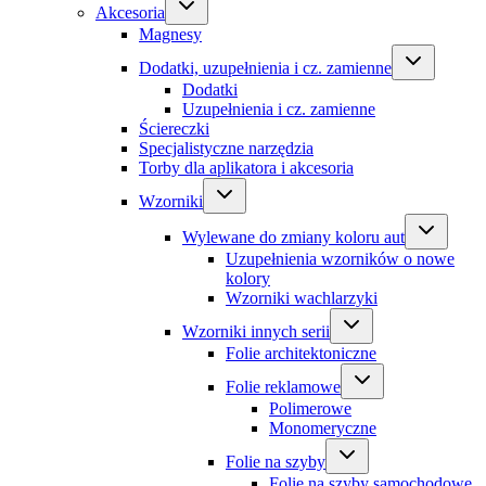
Akcesoria
Magnesy
Dodatki, uzupełnienia i cz. zamienne
Dodatki
Uzupełnienia i cz. zamienne
Ściereczki
Specjalistyczne narzędzia
Torby dla aplikatora i akcesoria
Wzorniki
Wylewane do zmiany koloru aut
Uzupełnienia wzorników o nowe
kolory
Wzorniki wachlarzyki
Wzorniki innych serii
Folie architektoniczne
Folie reklamowe
Polimerowe
Monomeryczne
Folie na szyby
Folie na szyby samochodowe