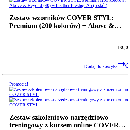
Zestaw wzorników COVER STYL:
Premium (200 kolorów) + Above &
Beyond (40) + Leather Prestige A5 (5
skór)
199,0
Dodaj do koszyka
Promocja!
Zestaw szkoleniowo-narzędziowo-
treningowy z kursem online COVER