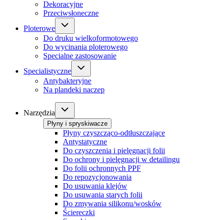
Dekoracyjne
Przeciwsłoneczne
Ploterowe
Do druku wielkoformotowego
Do wycinania ploterowego
Specialne zastosowanie
Specialistyczne
Antybakteryjne
Na plandeki naczep
Narzędzia
Płyny i spryskiwacze
Płyny czyszcząco-odtłuszczające
Antystatyczne
Do czyszczenia i pielęgnacji folii
Do ochrony i pielęgnacji w detailingu
Do folii ochronnych PPF
Do repozycjonowania
Do usuwania klejów
Do usuwania starych folii
Do zmywania silikonu/wosków
Ściereczki