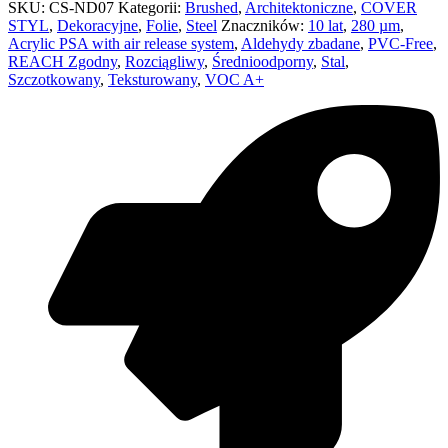
SKU:
CS-ND07
Kategorii:
Brushed
,
Architektoniczne
,
COVER
STYL
,
Dekoracyjne
,
Folie
,
Steel
Znaczników:
10 lat
,
280 µm
,
Acrylic PSA with air release system
,
Aldehydy zbadane
,
PVC-Free
,
REACH Zgodny
,
Rozciągliwy
,
Średnioodporny
,
Stal
,
Szczotkowany
,
Teksturowany
,
VOC A+