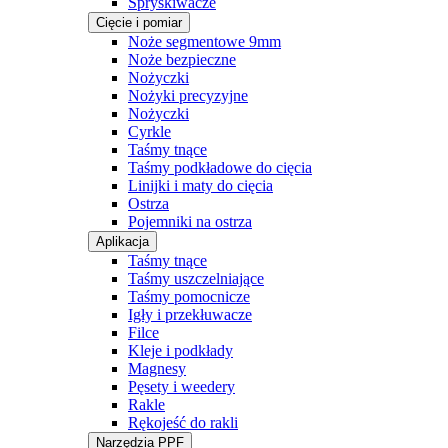
Spryskiwacze
Cięcie i pomiar
Noże segmentowe 9mm
Noże bezpieczne
Nożyczki
Nożyki precyzyjne
Nożyczki
Cyrkle
Taśmy tnące
Taśmy podkładowe do cięcia
Linijki i maty do cięcia
Ostrza
Pojemniki na ostrza
Aplikacja
Taśmy tnące
Taśmy uszczelniające
Taśmy pomocnicze
Igły i przekłuwacze
Filce
Kleje i podkłady
Magnesy
Pęsety i weedery
Rakle
Rękojeść do rakli
Narzędzia PPF