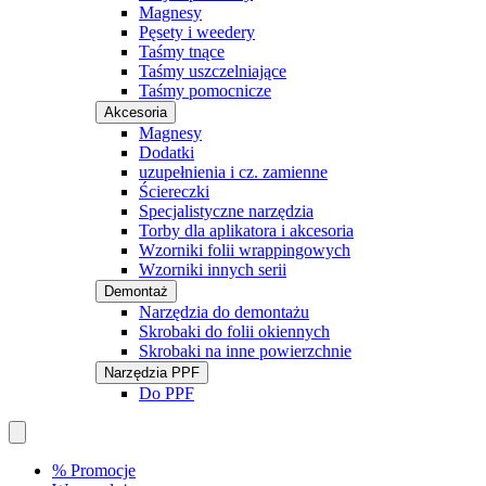
Magnesy
Pęsety i weedery
Taśmy tnące
Taśmy uszczelniające
Taśmy pomocnicze
Akcesoria
Magnesy
Dodatki
uzupełnienia i cz. zamienne
Ściereczki
Specjalistyczne narzędzia
Torby dla aplikatora i akcesoria
Wzorniki folii wrappingowych
Wzorniki innych serii
Demontaż
Narzędzia do demontażu
Skrobaki do folii okiennych
Skrobaki na inne powierzchnie
Narzędzia PPF
Do PPF
% Promocje