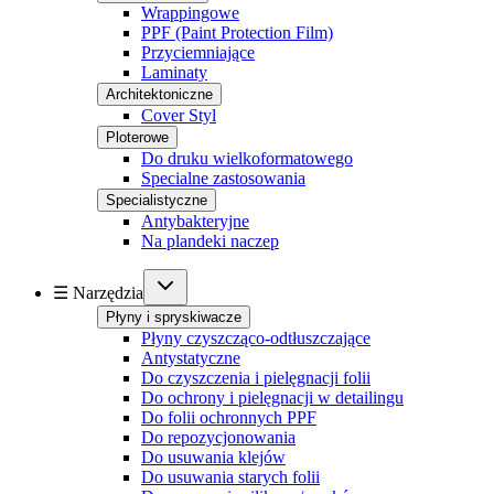
Wrappingowe
PPF (Paint Protection Film)
Przyciemniające
Laminaty
Architektoniczne
Cover Styl
Ploterowe
Do druku wielkoformatowego
Specialne zastosowania
Specialistyczne
Antybakteryjne
Na plandeki naczep
☰ Narzędzia
Płyny i spryskiwacze
Płyny czyszcząco-odtłuszczające
Antystatyczne
Do czyszczenia i pielęgnacji folii
Do ochrony i pielęgnacji w detailingu
Do folii ochronnych PPF
Do repozycjonowania
Do usuwania klejów
Do usuwania starych folii