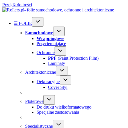
Przejdź do treści
☰ FOLIE
Samochodowe
Wrappingowe
Przyciemniające
Ochronne
PPF
(Paint Protection Film)
Laminaty
Architektoniczne
Dekoracyjne
Cover Styl
Ploterowe
Do druku wielkoformatowego
Specjalne zastosowania
Specialistyczne