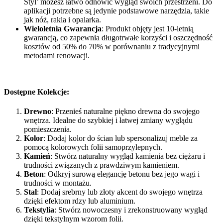
Styl’ możesz łatwo odnowić wygląd swoich przestrzeni. Do
aplikacji potrzebne są jedynie podstawowe narzędzia, takie
jak nóż, rakla i opalarka.
Wieloletnia Gwarancja
: Produkt objęty jest 10-letnią
gwarancją, co zapewnia długotrwałe korzyści i oszczędność
kosztów od 50% do 70% w porównaniu z tradycyjnymi
metodami renowacji.
Dostępne Kolekcje:
Drewno
: Przenieś naturalne piękno drewna do swojego
wnętrza. Idealne do szybkiej i łatwej zmiany wyglądu
pomieszczenia.
Kolor
: Dodaj kolor do ścian lub spersonalizuj meble za
pomocą kolorowych folii samoprzylepnych.
Kamień
: Stwórz naturalny wygląd kamienia bez ciężaru i
trudności związanych z prawdziwym kamieniem.
Beton
: Odkryj surową elegancję betonu bez jego wagi i
trudności w montażu.
Stal
: Dodaj srebrny lub złoty akcent do swojego wnętrza
dzięki efektom rdzy lub aluminium.
Tekstylia
: Stwórz nowoczesny i zrekonstruowany wygląd
dzięki tekstylnym wzorom folii.