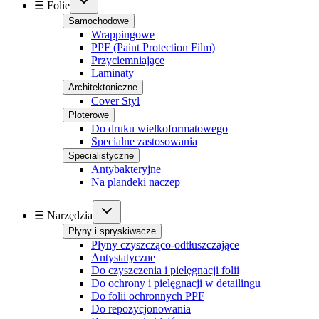
☰ Folie
Samochodowe
Wrappingowe
PPF (Paint Protection Film)
Przyciemniające
Laminaty
Architektoniczne
Cover Styl
Ploterowe
Do druku wielkoformatowego
Specialne zastosowania
Specialistyczne
Antybakteryjne
Na plandeki naczep
☰ Narzędzia
Płyny i spryskiwacze
Płyny czyszcząco-odtłuszczające
Antystatyczne
Do czyszczenia i pielęgnacji folii
Do ochrony i pielęgnacji w detailingu
Do folii ochronnych PPF
Do repozycjonowania