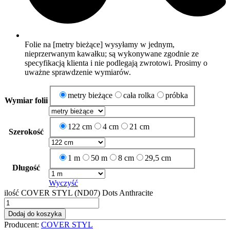
Folie na [metry bieżące] wysyłamy w jednym,
nieprzerwanym kawałku; są wykonywane zgodnie ze
specyfikacją klienta i nie podlegają zwrotowi. Prosimy o
uważne sprawdzenie wymiarów.
metry bieżące
cała rolka
próbka
Wymiar folii
122 cm
4 cm
21 cm
Szerokość
1 m
50 m
8 cm
29,5 cm
Długość
Wyczyść
ilość COVER STYL (ND07) Dots Anthracite
Dodaj do koszyka
Producent:
COVER STYL