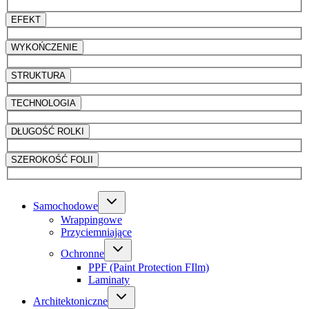
EFEKT
WYKOŃCZENIE
STRUKTURA
TECHNOLOGIA
DŁUGOŚĆ ROLKI
SZEROKOŚĆ FOLII
Samochodowe
Wrappingowe
Przyciemniające
Ochronne
PPF (Paint Protection FIlm)
Laminaty
Architektoniczne