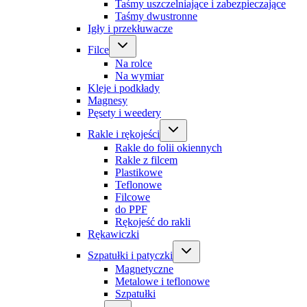
Taśmy uszczelniające i zabezpieczające
Taśmy dwustronne
Igły i przekłuwacze
Filce
Na rolce
Na wymiar
Kleje i podkłady
Magnesy
Pęsety i weedery
Rakle i rękojeści
Rakle do folii okiennych
Rakle z filcem
Plastikowe
Teflonowe
Filcowe
do PPF
Rękojeść do rakli
Rękawiczki
Szpatułki i patyczki
Magnetyczne
Metalowe i teflonowe
Szpatułki