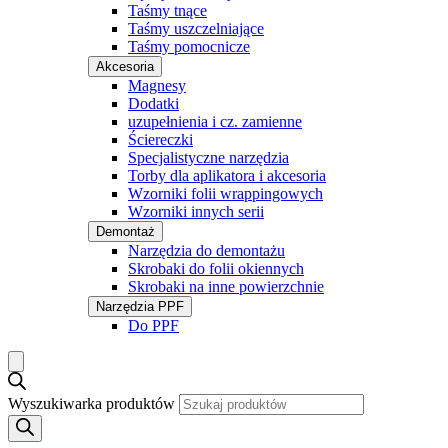
Taśmy tnące
Taśmy uszczelniające
Taśmy pomocnicze
Akcesoria
Magnesy
Dodatki
uzupełnienia i cz. zamienne
Ściereczki
Specjalistyczne narzędzia
Torby dla aplikatora i akcesoria
Wzorniki folii wrappingowych
Wzorniki innych serii
Demontaż
Narzędzia do demontażu
Skrobaki do folii okiennych
Skrobaki na inne powierzchnie
Narzędzia PPF
Do PPF
Wyszukiwarka produktów