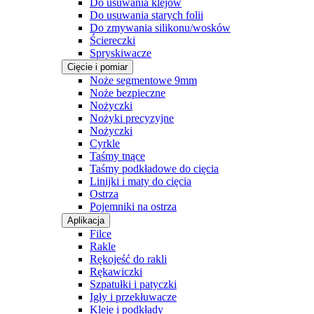
Do usuwania klejów
Do usuwania starych folii
Do zmywania silikonu/wosków
Ściereczki
Spryskiwacze
Cięcie i pomiar
Noże segmentowe 9mm
Noże bezpieczne
Nożyczki
Nożyki precyzyjne
Nożyczki
Cyrkle
Taśmy tnące
Taśmy podkładowe do cięcia
Linijki i maty do cięcia
Ostrza
Pojemniki na ostrza
Aplikacja
Filce
Rakle
Rękojeść do rakli
Rękawiczki
Szpatułki i patyczki
Igły i przekłuwacze
Kleje i podkłady