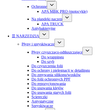
Ochronne
APA MBK PRO (motocykle)
Na plandeki naczep
APA TRUCK
Antybakteryjne
☰ NARZĘDZIA
Płyny i spryskiwacze
Płyny czyszcząco-odtłuszczające
Do wrappingu
Do szyb
Do czyszczenia folii
Do ochrony i pielęgnacji w detailingu
Do zmywania silikonu/wosków
Do folii ochronnych PPF
Do repozycjonowania
Do usuwania klejów
Do usuwania starych folii
Ściereczki
Antystatyczne
Spryskiwacze