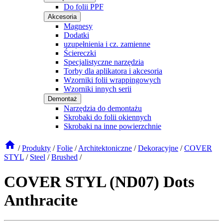
Do folii PPF
Akcesoria
Magnesy
Dodatki
uzupełnienia i cz. zamienne
Ściereczki
Specjalistyczne narzędzia
Torby dla aplikatora i akcesoria
Wzorniki folii wrappingowych
Wzorniki innych serii
Demontaż
Narzędzia do demontażu
Skrobaki do folii okiennych
Skrobaki na inne powierzchnie
/
Produkty
/
Folie
/
Architektoniczne
/
Dekoracyjne
/
COVER
STYL
/
Steel
/
Brushed
/
COVER STYL (ND07) Dots
Anthracite