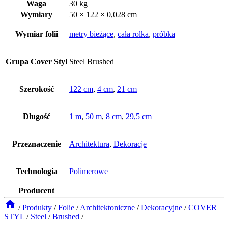
Waga
30 kg
Wymiary
50 × 122 × 0,028 cm
Wymiar folii
metry bieżące
,
cała rolka
,
próbka
Grupa Cover Styl
Steel Brushed
Szerokość
122 cm
,
4 cm
,
21 cm
Długość
1 m
,
50 m
,
8 cm
,
29,5 cm
Przeznaczenie
Architektura
,
Dekoracje
Technologia
Polimerowe
Producent
/
Produkty
/
Folie
/
Architektoniczne
/
Dekoracyjne
/
COVER
STYL
/
Steel
/
Brushed
/