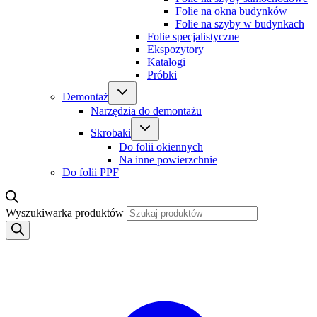
Folie na okna budynków
Folie na szyby w budynkach
Folie specjalistyczne
Ekspozytory
Katalogi
Próbki
Demontaż
Narzędzia do demontażu
Skrobaki
Do folii okiennych
Na inne powierzchnie
Do folii PPF
Wyszukiwarka produktów