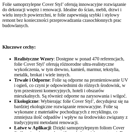
Folie samoprzylepne Cover Styl’ oferują innowacyjne rozwiązanie
do dekoracji wnętrz i renowacji. Idealne do ścian, mebli, drzwi i
wielu innych powierzchni, te folie zapewniają szybki i stylowy
remont bez konieczności przeprowadzania czasochłonnych prac
budowlanych.
Kluczowe cechy:
Realistyczne Wzory
: Dostępne w ponad 470 referencjach,
folie Cover Styl’ oferują różnorodne ultra-realistyczne
wykończenia, w tym drewno, kamień, marmur, tekstylia,
metalik, brokat i wiele innych.
Trwałe i Odporne
: Folie są odporne na promieniowanie UV
i ogień, co czyni je odpowiednimi do różnych środowisk, w
tym przestrzeni komercyjnych, hoteli i obszarów
mieszkalnych. Są również odporne na zarysowania i wilgoć.
Ekologiczne
: Wybierając folie Cover Styl’, decydujesz się na
bardziej ekologiczne rozwiązanie renowacyjne. Folie są
wykonane z materiałów pochodzących z recyklingu, co
zmniejsza ilość odpadów i wpływ na środowisko związany z
tradycyjnymi metodami renowacji.
Łatwe w Aplikacji
: Dzięki samoprzylepnym foliom Cover