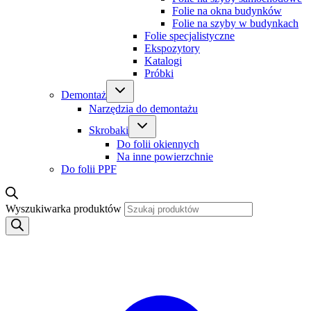
Folie na okna budynków
Folie na szyby w budynkach
Folie specjalistyczne
Ekspozytory
Katalogi
Próbki
Demontaż
Narzędzia do demontażu
Skrobaki
Do folii okiennych
Na inne powierzchnie
Do folii PPF
Wyszukiwarka produktów