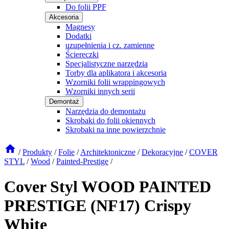
Do folii PPF
Akcesoria
Magnesy
Dodatki
uzupełnienia i cz. zamienne
Ściereczki
Specjalistyczne narzędzia
Torby dla aplikatora i akcesoria
Wzorniki folii wrappingowych
Wzorniki innych serii
Demontaż
Narzędzia do demontażu
Skrobaki do folii okiennych
Skrobaki na inne powierzchnie
/
Produkty
/
Folie
/
Architektoniczne
/
Dekoracyjne
/
COVER
STYL
/
Wood
/
Painted-Prestige
/
Cover Styl WOOD PAINTED
PRESTIGE (NF17) Crispy
White