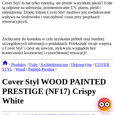
Cover Styl’ to nie tylko estetyka, ale przede wszystkim jakość! Folie
są odporne na uderzenia, promieniowanie UV, plamy, pleśń i
zabrudzenia. Dzięki foliom Cover Styl’ możliwe jest zredukowanie
wpływu na środowisko i oszczędność czasu przy projektach
renowacyjnych.
Zachęcamy do kontaktu w celu uzyskania próbek oraz bardziej
szczegółowych informacji o produktach. Przekształć swoje wnętrza
z Cover Styl’ i ciesz się nowym, stylowym wyglądem bez
konieczności kosztownej i czasochłonnej renowacji!
/
Produkty
/
Folie
/
Architektoniczne
/
Dekoracyjne
/
COVER
STYL
/
Wood
/
Painted-Prestige
/
Cover Styl WOOD PAINTED
PRESTIGE (NF17) Crispy
White