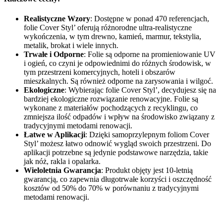
Realistyczne Wzory
: Dostępne w ponad 470 referencjach,
folie Cover Styl’ oferują różnorodne ultra-realistyczne
wykończenia, w tym drewno, kamień, marmur, tekstylia,
metalik, brokat i wiele innych.
Trwałe i Odporne
: Folie są odporne na promieniowanie UV
i ogień, co czyni je odpowiednimi do różnych środowisk, w
tym przestrzeni komercyjnych, hoteli i obszarów
mieszkalnych. Są również odporne na zarysowania i wilgoć.
Ekologiczne
: Wybierając folie Cover Styl’, decydujesz się na
bardziej ekologiczne rozwiązanie renowacyjne. Folie są
wykonane z materiałów pochodzących z recyklingu, co
zmniejsza ilość odpadów i wpływ na środowisko związany z
tradycyjnymi metodami renowacji.
Łatwe w Aplikacji
: Dzięki samoprzylepnym foliom Cover
Styl’ możesz łatwo odnowić wygląd swoich przestrzeni. Do
aplikacji potrzebne są jedynie podstawowe narzędzia, takie
jak nóż, rakla i opalarka.
Wieloletnia Gwarancja
: Produkt objęty jest 10-letnią
gwarancją, co zapewnia długotrwałe korzyści i oszczędność
kosztów od 50% do 70% w porównaniu z tradycyjnymi
metodami renowacji.