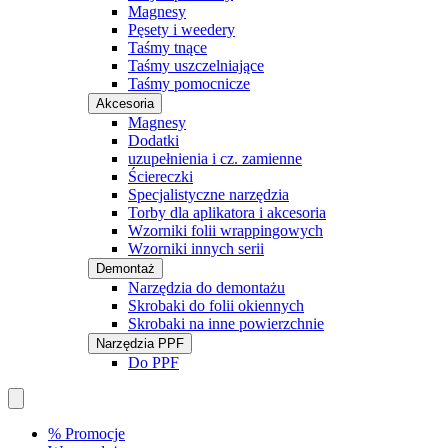
Magnesy
Pęsety i weedery
Taśmy tnące
Taśmy uszczelniające
Taśmy pomocnicze
Akcesoria
Magnesy
Dodatki
uzupełnienia i cz. zamienne
Ściereczki
Specjalistyczne narzędzia
Torby dla aplikatora i akcesoria
Wzorniki folii wrappingowych
Wzorniki innych serii
Demontaż
Narzędzia do demontażu
Skrobaki do folii okiennych
Skrobaki na inne powierzchnie
Narzędzia PPF
Do PPF
% Promocje