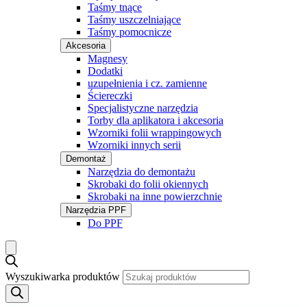
Taśmy tnące
Taśmy uszczelniające
Taśmy pomocnicze
Akcesoria
Magnesy
Dodatki
uzupełnienia i cz. zamienne
Ściereczki
Specjalistyczne narzędzia
Torby dla aplikatora i akcesoria
Wzorniki folii wrappingowych
Wzorniki innych serii
Demontaż
Narzędzia do demontażu
Skrobaki do folii okiennych
Skrobaki na inne powierzchnie
Narzędzia PPF
Do PPF
Wyszukiwarka produktów