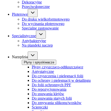
Dekoracyjne
Przeciwsłoneczne
Ploterowe
Do druku wielkoformotowego
Do wycinania ploterowego
Specialne zastosowanie
Specialistyczne
Antybakteryjne
Na plandeki naczep
Narzędzia
Płyny i spryskiwacze
Płyny czyszcząco-odtłuszczające
Antystatyczne
Do czyszczenia i pielęgnacji folii
Do ochrony i pielęgnacji w detailingu
Do folii ochronnych PPF
Do repozycjonowania
Do usuwania klejów
Do usuwania starych folii
Do zmywania silikonu/wosków
Ściereczki