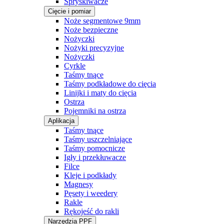
Spryskiwacze
Cięcie i pomiar
Noże segmentowe 9mm
Noże bezpieczne
Nożyczki
Nożyki precyzyjne
Nożyczki
Cyrkle
Taśmy tnące
Taśmy podkładowe do cięcia
Linijki i maty do cięcia
Ostrza
Pojemniki na ostrza
Aplikacja
Taśmy tnące
Taśmy uszczelniające
Taśmy pomocnicze
Igły i przekłuwacze
Filce
Kleje i podkłady
Magnesy
Pęsety i weedery
Rakle
Rękojeść do rakli
Narzędzia PPF