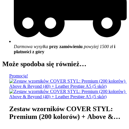
Darmowa wysyłka
przy zamówieniu
powyżej 1500 zł
i
płatności z góry
Może spodoba się również…
Promocja!
Zestaw wzorników COVER STYL:
Premium (200 kolorów) + Above &
Beyond (40) + Leather Prestige A5 (5