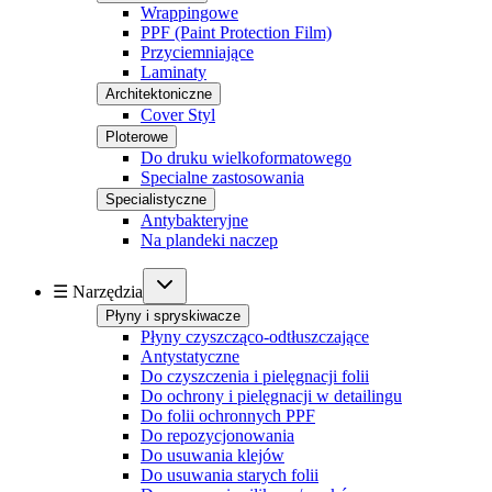
Wrappingowe
PPF (Paint Protection Film)
Przyciemniające
Laminaty
Architektoniczne
Cover Styl
Ploterowe
Do druku wielkoformatowego
Specialne zastosowania
Specialistyczne
Antybakteryjne
Na plandeki naczep
☰ Narzędzia
Płyny i spryskiwacze
Płyny czyszcząco-odtłuszczające
Antystatyczne
Do czyszczenia i pielęgnacji folii
Do ochrony i pielęgnacji w detailingu
Do folii ochronnych PPF
Do repozycjonowania
Do usuwania klejów
Do usuwania starych folii