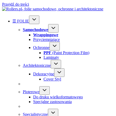
Przejdź do treści
☰ FOLIE
Samochodowe
Wrappingowe
Przyciemniające
Ochronne
PPF
(Paint Protection Film)
Laminaty
Architektoniczne
Dekoracyjne
Cover Styl
Ploterowe
Do druku wielkoformatowego
Specjalne zastosowania
Specialistyczne