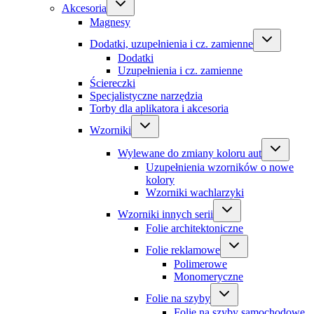
Akcesoria
Magnesy
Dodatki, uzupełnienia i cz. zamienne
Dodatki
Uzupełnienia i cz. zamienne
Ściereczki
Specjalistyczne narzędzia
Torby dla aplikatora i akcesoria
Wzorniki
Wylewane do zmiany koloru aut
Uzupełnienia wzorników o nowe
kolory
Wzorniki wachlarzyki
Wzorniki innych serii
Folie architektoniczne
Folie reklamowe
Polimerowe
Monomeryczne
Folie na szyby
Folie na szyby samochodowe