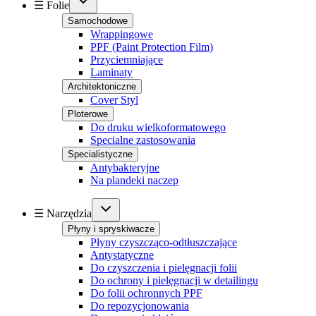
☰ Folie
Samochodowe
Wrappingowe
PPF (Paint Protection Film)
Przyciemniające
Laminaty
Architektoniczne
Cover Styl
Ploterowe
Do druku wielkoformatowego
Specialne zastosowania
Specialistyczne
Antybakteryjne
Na plandeki naczep
☰ Narzędzia
Płyny i spryskiwacze
Płyny czyszcząco-odtłuszczające
Antystatyczne
Do czyszczenia i pielęgnacji folii
Do ochrony i pielęgnacji w detailingu
Do folii ochronnych PPF
Do repozycjonowania