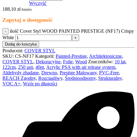
Wyczyść
188,10
zł
brutto
Zapytaj o dostępność
ilość Cover Styl WOOD PAINTED PRESTIGE (NF17) Crispy
White
Dodaj do koszyka
Producent:
COVER STYL
SKU:
CS-NF17
Kategorii:
Painted-Prestige
,
Architektoniczne
,
COVER STYL
,
Dekoracyjne
,
Folie
,
Wood
Znaczników:
10 lat
,
122cm
,
250 µm
,
40m
,
Acrylic PSA with air release system
,
Aldehydy zbadane
,
Drewno
,
Prestige Malowany
,
PVC-Free
,
REACH Zgodny
,
Rozciągliwy
,
Średnioodporny
,
Strukturalny
,
VOC A+
,
Wzór po długości