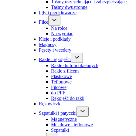
Taśmy uszczelniające i zabezpieczające
Taśmy dwustronne
Igły i przekłuwacze
Filce
Na rolce
Na wymiar
Kleje i podkłady
Magnesy
Pęsety i weedery
Rakle i rękojeści
Rakle do folii okiennych
Rakle z filcem
Plastikowe
Teflonowe
Filcowe
do PPF
Rękojeść do rakli
Rękawiczki
Szpatułki i patyczki
Magnetyczne
Metalowe i teflonowe
Szpatułki