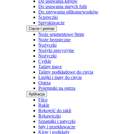
Do usuwania klejów
Do usuwania starych folii
Do zmywania silikonu/wosków
Ściereczki
Spryskiwacze
Cięcie i pomiar
Noże segmentowe 9mm
Noże bezpieczne
Nożyczki
Nożyki precyzyjne
Nożyczki
Cyrkle
Taśmy tnące
Taśmy podkładowe do cięcia
Linijki i maty do cięcia
Ostrza
Pojemniki na ostrza
Aplikacja
Filce
Rakle
Rękojeść do rakli
Rękawiczki
Szpatułki i patyczki
Igły i przekłuwacze
Kleje i podkłady