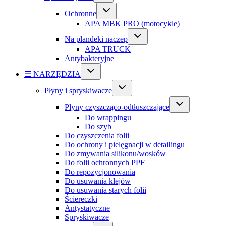
Ochronne
APA MBK PRO (motocykle)
Na plandeki naczep
APA TRUCK
Antybakteryjne
☰ NARZĘDZIA
Płyny i spryskiwacze
Płyny czyszcząco-odtłuszczające
Do wrappingu
Do szyb
Do czyszczenia folii
Do ochrony i pielęgnacji w detailingu
Do zmywania silikonu/wosków
Do folii ochronnych PPF
Do repozycjonowania
Do usuwania klejów
Do usuwania starych folii
Ściereczki
Antystatyczne
Spryskiwacze