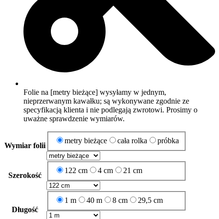
Folie na [metry bieżące] wysyłamy w jednym,
nieprzerwanym kawałku; są wykonywane zgodnie ze
specyfikacją klienta i nie podlegają zwrotowi. Prosimy o
uważne sprawdzenie wymiarów.
metry bieżące
cała rolka
próbka
Wymiar folii
122 cm
4 cm
21 cm
Szerokość
1 m
40 m
8 cm
29,5 cm
Długość