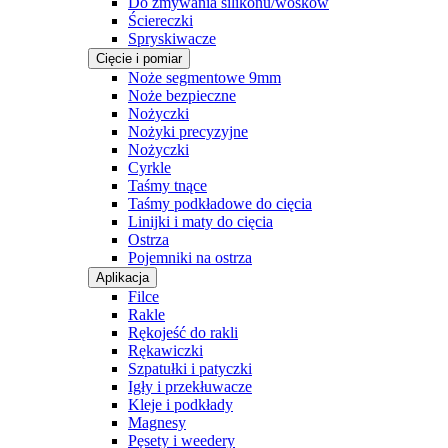
Do zmywania silikonu/wosków
Ściereczki
Spryskiwacze
Cięcie i pomiar
Noże segmentowe 9mm
Noże bezpieczne
Nożyczki
Nożyki precyzyjne
Nożyczki
Cyrkle
Taśmy tnące
Taśmy podkładowe do cięcia
Linijki i maty do cięcia
Ostrza
Pojemniki na ostrza
Aplikacja
Filce
Rakle
Rękojeść do rakli
Rękawiczki
Szpatułki i patyczki
Igły i przekłuwacze
Kleje i podkłady
Magnesy
Pęsety i weedery