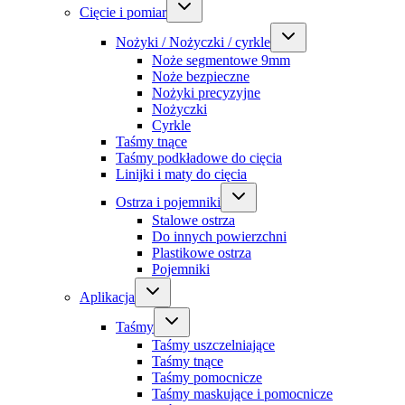
Cięcie i pomiar
Nożyki / Nożyczki / cyrkle
Noże segmentowe 9mm
Noże bezpieczne
Nożyki precyzyjne
Nożyczki
Cyrkle
Taśmy tnące
Taśmy podkładowe do cięcia
Linijki i maty do cięcia
Ostrza i pojemniki
Stalowe ostrza
Do innych powierzchni
Plastikowe ostrza
Pojemniki
Aplikacja
Taśmy
Taśmy uszczelniające
Taśmy tnące
Taśmy pomocnicze
Taśmy maskujące i pomocnicze