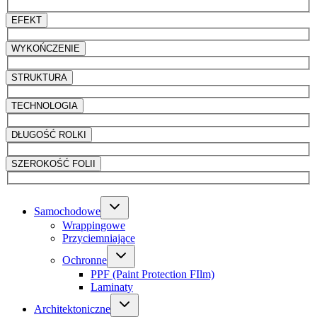
EFEKT
WYKOŃCZENIE
STRUKTURA
TECHNOLOGIA
DŁUGOŚĆ ROLKI
SZEROKOŚĆ FOLII
Samochodowe
Wrappingowe
Przyciemniające
Ochronne
PPF (Paint Protection FIlm)
Laminaty
Architektoniczne