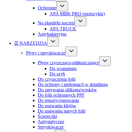
Ochronne
APA MBK PRO (motocykle)
Na plandeki naczep
APA TRUCK
Antybakteryjne
☰ NARZĘDZIA
Płyny i spryskiwacze
Płyny czyszcząco-odtłuszczające
Do wrappingu
Do szyb
Do czyszczenia folii
Do ochrony i pielęgnacji w detailingu
Do zmywania silikonu/wosków
Do folii ochronnych PPF
Do repozycjonowania
Do usuwania klejów
Do usuwania starych folii
Ściereczki
Antystatyczne
Spryskiwacze