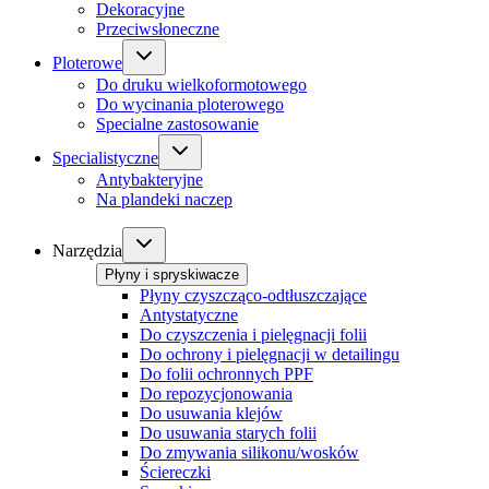
Dekoracyjne
Przeciwsłoneczne
Ploterowe
Do druku wielkoformotowego
Do wycinania ploterowego
Specialne zastosowanie
Specialistyczne
Antybakteryjne
Na plandeki naczep
Narzędzia
Płyny i spryskiwacze
Płyny czyszcząco-odtłuszczające
Antystatyczne
Do czyszczenia i pielęgnacji folii
Do ochrony i pielęgnacji w detailingu
Do folii ochronnych PPF
Do repozycjonowania
Do usuwania klejów
Do usuwania starych folii
Do zmywania silikonu/wosków
Ściereczki