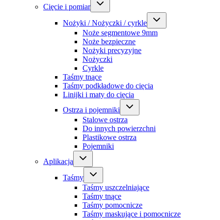
Cięcie i pomiar
Nożyki / Nożyczki / cyrkle
Noże segmentowe 9mm
Noże bezpieczne
Nożyki precyzyjne
Nożyczki
Cyrkle
Taśmy tnące
Taśmy podkładowe do cięcia
Linijki i maty do cięcia
Ostrza i pojemniki
Stalowe ostrza
Do innych powierzchni
Plastikowe ostrza
Pojemniki
Aplikacja
Taśmy
Taśmy uszczelniające
Taśmy tnące
Taśmy pomocnicze
Taśmy maskujące i pomocnicze