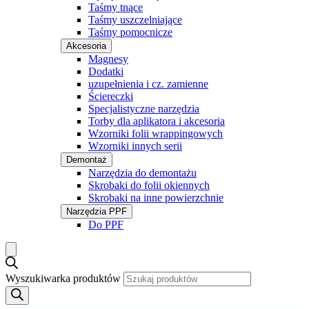
Taśmy tnące
Taśmy uszczelniające
Taśmy pomocnicze
Akcesoria
Magnesy
Dodatki
uzupełnienia i cz. zamienne
Ściereczki
Specjalistyczne narzędzia
Torby dla aplikatora i akcesoria
Wzorniki folii wrappingowych
Wzorniki innych serii
Demontaż
Narzędzia do demontażu
Skrobaki do folii okiennych
Skrobaki na inne powierzchnie
Narzędzia PPF
Do PPF
Wyszukiwarka produktów