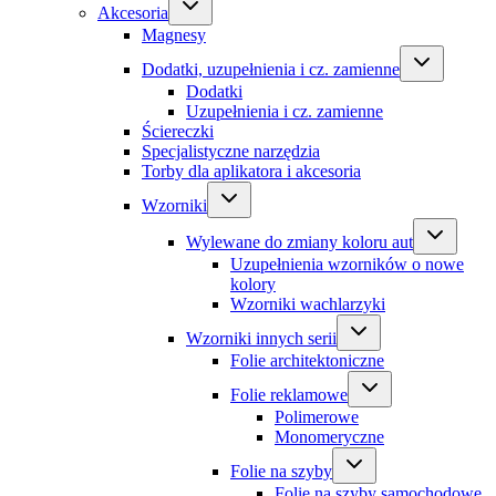
Akcesoria
Magnesy
Dodatki, uzupełnienia i cz. zamienne
Dodatki
Uzupełnienia i cz. zamienne
Ściereczki
Specjalistyczne narzędzia
Torby dla aplikatora i akcesoria
Wzorniki
Wylewane do zmiany koloru aut
Uzupełnienia wzorników o nowe
kolory
Wzorniki wachlarzyki
Wzorniki innych serii
Folie architektoniczne
Folie reklamowe
Polimerowe
Monomeryczne
Folie na szyby
Folie na szyby samochodowe