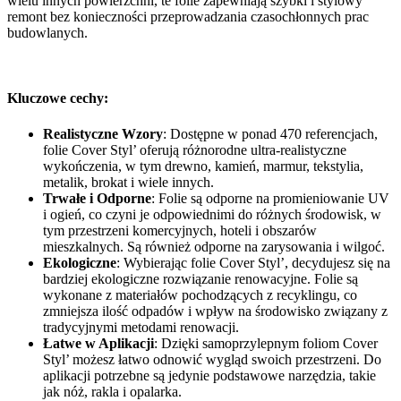
wielu innych powierzchni, te folie zapewniają szybki i stylowy
remont bez konieczności przeprowadzania czasochłonnych prac
budowlanych.
Kluczowe cechy:
Realistyczne Wzory
: Dostępne w ponad 470 referencjach,
folie Cover Styl’ oferują różnorodne ultra-realistyczne
wykończenia, w tym drewno, kamień, marmur, tekstylia,
metalik, brokat i wiele innych.
Trwałe i Odporne
: Folie są odporne na promieniowanie UV
i ogień, co czyni je odpowiednimi do różnych środowisk, w
tym przestrzeni komercyjnych, hoteli i obszarów
mieszkalnych. Są również odporne na zarysowania i wilgoć.
Ekologiczne
: Wybierając folie Cover Styl’, decydujesz się na
bardziej ekologiczne rozwiązanie renowacyjne. Folie są
wykonane z materiałów pochodzących z recyklingu, co
zmniejsza ilość odpadów i wpływ na środowisko związany z
tradycyjnymi metodami renowacji.
Łatwe w Aplikacji
: Dzięki samoprzylepnym foliom Cover
Styl’ możesz łatwo odnowić wygląd swoich przestrzeni. Do
aplikacji potrzebne są jedynie podstawowe narzędzia, takie
jak nóż, rakla i opalarka.