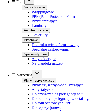
☰ Folie
Samochodowe
Wrappingowe
PPF (Paint Protection Film)
Przyciemniające
Laminaty
Architektoniczne
Cover Styl
Ploterowe
Do druku wielkoformatowego
Specialne zastosowania
Specialistyczne
Antybakteryjne
Na plandeki naczep
☰ Narzędzia
Płyny i spryskiwacze
Płyny czyszcząco-odtłuszczające
Antystatyczne
Do czyszczenia i pielęgnacji folii
Do ochrony i pielęgnacji w detailingu
Do folii ochronnych PPF
Do repozycjonowania