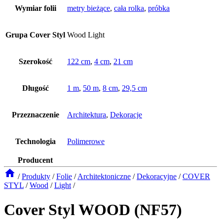
Wymiar folii
metry bieżące
,
cała rolka
,
próbka
Grupa Cover Styl
Wood Light
Szerokość
122 cm
,
4 cm
,
21 cm
Długość
1 m
,
50 m
,
8 cm
,
29,5 cm
Przeznaczenie
Architektura
,
Dekoracje
Technologia
Polimerowe
Producent
/
Produkty
/
Folie
/
Architektoniczne
/
Dekoracyjne
/
COVER
STYL
/
Wood
/
Light
/
Cover Styl WOOD (NF57)