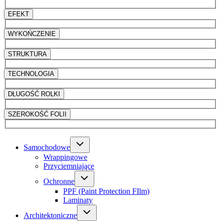
EFEKT
WYKOŃCZENIE
STRUKTURA
TECHNOLOGIA
DŁUGOŚĆ ROLKI
SZEROKOŚĆ FOLII
Samochodowe
Wrappingowe
Przyciemniające
Ochronne
PPF (Paint Protection FIlm)
Laminaty
Architektoniczne