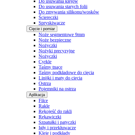
Do usuwania klejów
Do usuwania starych folii
Do zmywania silikonu/wosków
Ściereczki
Spryskiwacze
Cięcie i pomiar
Noże segmentowe 9mm
Noże bezpieczne
Nożyczki
Nożyki precyzyjne
Nożyczki
Cyrkle
Taśmy tnące
Taśmy podkładowe do cięcia
Linijki i maty do cięcia
Ostrza
Pojemniki na ostrza
Aplikacja
Filce
Rakle
Rękojeść do rakli
Rękawiczki
Szpatułki i patyczki
Igły i przekłuwacze
Kleje i podkłady