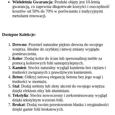
Wieloletnia Gwarancja
: Produkt objęty jest 10-letnią
gwarancją, co zapewnia długotrwałe korzyści i oszczędność
kosztów od 50% do 70% w porównaniu z tradycyjnymi
metodami renowacji.
Dostępne Kolekcje:
Drewno
: Przenieś naturalne piękno drewna do swojego
wnętrza. Idealne do szybkiej i łatwej zmiany wyglądu
pomieszczenia.
Kolor
: Dodaj kolor do ścian lub spersonalizuj meble za
pomocą kolorowych folii samoprzylepnych.
Kamień
: Stwórz naturalny wygląd kamienia bez ciężaru i
trudności związanych z prawdziwym kamieniem.
Beton
: Odkryj surową elegancję betonu bez jego wagi i
trudności w montażu.
Stal
: Dodaj srebrny lub złoty akcent do swojego wnętrza
dzięki efektom rdzy lub aluminium.
Tekstylia
: Stwórz nowoczesny i zrekonstruowany wygląd
dzięki tekstylnym wzorom folii.
Brokat
: Dodaj swoim przestrzeniom blasku i oryginalności
dzięki gamie folii brokatowych.