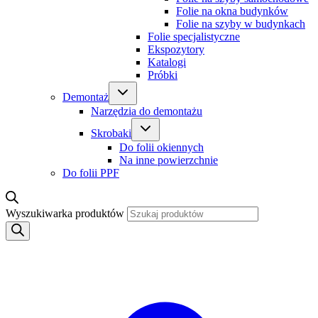
Folie na okna budynków
Folie na szyby w budynkach
Folie specjalistyczne
Ekspozytory
Katalogi
Próbki
Demontaż
Narzędzia do demontażu
Skrobaki
Do folii okiennych
Na inne powierzchnie
Do folii PPF
Wyszukiwarka produktów