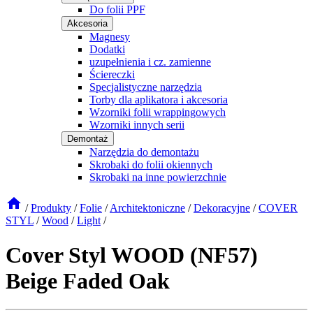
Do folii PPF
Akcesoria
Magnesy
Dodatki
uzupełnienia i cz. zamienne
Ściereczki
Specjalistyczne narzędzia
Torby dla aplikatora i akcesoria
Wzorniki folii wrappingowych
Wzorniki innych serii
Demontaż
Narzędzia do demontażu
Skrobaki do folii okiennych
Skrobaki na inne powierzchnie
/
Produkty
/
Folie
/
Architektoniczne
/
Dekoracyjne
/
COVER
STYL
/
Wood
/
Light
/
Cover Styl WOOD (NF57)
Beige Faded Oak