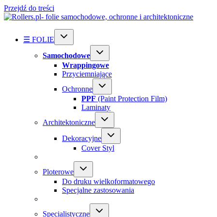
Przejdź do treści
☰ FOLIE
Samochodowe
Wrappingowe
Przyciemniające
Ochronne
PPF
(Paint Protection Film)
Laminaty
Architektoniczne
Dekoracyjne
Cover Styl
Ploterowe
Do druku wielkoformatowego
Specjalne zastosowania
Specialistyczne