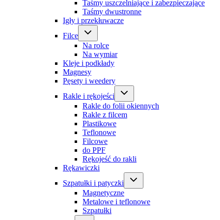
Taśmy uszczelniające i zabezpieczające
Taśmy dwustronne
Igły i przekłuwacze
Filce
Na rolce
Na wymiar
Kleje i podkłady
Magnesy
Pęsety i weedery
Rakle i rękojeści
Rakle do folii okiennych
Rakle z filcem
Plastikowe
Teflonowe
Filcowe
do PPF
Rękojeść do rakli
Rękawiczki
Szpatułki i patyczki
Magnetyczne
Metalowe i teflonowe
Szpatułki