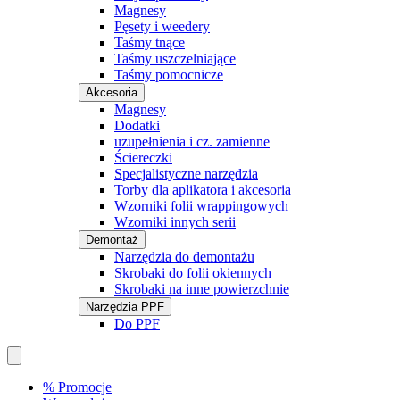
Magnesy
Pęsety i weedery
Taśmy tnące
Taśmy uszczelniające
Taśmy pomocnicze
Akcesoria
Magnesy
Dodatki
uzupełnienia i cz. zamienne
Ściereczki
Specjalistyczne narzędzia
Torby dla aplikatora i akcesoria
Wzorniki folii wrappingowych
Wzorniki innych serii
Demontaż
Narzędzia do demontażu
Skrobaki do folii okiennych
Skrobaki na inne powierzchnie
Narzędzia PPF
Do PPF
% Promocje