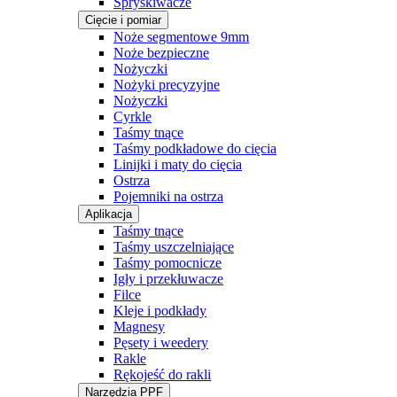
Spryskiwacze
Cięcie i pomiar
Noże segmentowe 9mm
Noże bezpieczne
Nożyczki
Nożyki precyzyjne
Nożyczki
Cyrkle
Taśmy tnące
Taśmy podkładowe do cięcia
Linijki i maty do cięcia
Ostrza
Pojemniki na ostrza
Aplikacja
Taśmy tnące
Taśmy uszczelniające
Taśmy pomocnicze
Igły i przekłuwacze
Filce
Kleje i podkłady
Magnesy
Pęsety i weedery
Rakle
Rękojeść do rakli
Narzędzia PPF