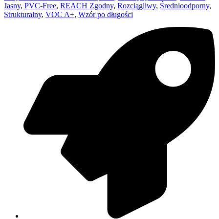
Jasny
,
PVC-Free
,
REACH Zgodny
,
Rozciągliwy
,
Średnioodporny
,
Strukturalny
,
VOC A+
,
Wzór po długości