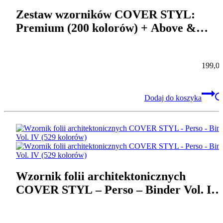
Zestaw wzorników COVER STYL:
Premium (200 kolorów) + Above &
Beyond (40) + Leather Prestige A5 (5
skór)
199,0
Dodaj do koszyka
Wzornik folii architektonicznych
COVER STYL – Perso – Binder Vol. IV
(529 kolorów)