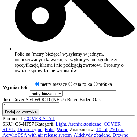
Folie na [metry bieżące] wysyłamy w jednym,
nieprzerwanym kawałku; są wykonywane zgodnie ze
specyfikacją klienta i nie podlegają zwrotowi. Prosimy o
uważne sprawdzenie wymiarów.
metry bieżące
cała rolka
próbka
Wymiar folii
ilość Cover Styl WOOD (NF57) Beige Faded Oak
Dodaj do koszyka
Producent:
COVER STYL
SKU:
CS-NF57
Kategorii:
Light
,
Architektoniczne
,
COVER
STYL
,
Dekoracyjne
,
Folie
,
Wood
Znaczników:
10 lat
,
250 µm
,
Acrylic PSA with air release system
,
Aldehydy zbadane
,
Drewno
,