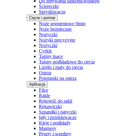
Do zmywania silikonu/wosków
Ściereczki
Spryskiwacze
Cięcie i pomiar
Noże segmentowe 9mm
Noże bezpieczne
Nożyczki
Nożyki precyzyjne
Nożyczki
Cyrkle
Taśmy tnące
Taśmy podkładowe do cięcia
Linijki i maty do cięcia
Ostrza
Pojemniki na ostrza
Aplikacja
Filce
Rakle
Rękojeść do rakli
Rękawiczki
Szpatułki i patyczki
Igły i przekłuwacze
Kleje i podkłady
Magnesy
Pęsety i weedery