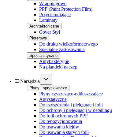
Wrappingowe
PPF (Paint Protection Film)
Przyciemniające
Laminaty
Architektoniczne
Cover Styl
Ploterowe
Do druku wielkoformatowego
Specialne zastosowania
Specialistyczne
Antybakteryjne
Na plandeki naczep
☰ Narzędzia
Płyny i spryskiwacze
Płyny czyszcząco-odtłuszczające
Antystatyczne
Do czyszczenia i pielęgnacji folii
Do ochrony i pielęgnacji w detailingu
Do folii ochronnych PPF
Do repozycjonowania
Do usuwania klejów
Do usuwania starych folii