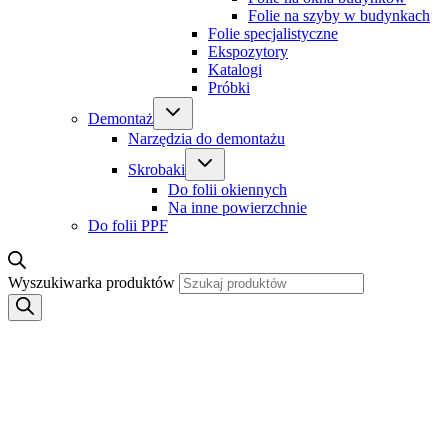
Folie na szyby w budynkach
Folie specjalistyczne
Ekspozytory
Katalogi
Próbki
Demontaż
Narzędzia do demontażu
Skrobaki
Do folii okiennych
Na inne powierzchnie
Do folii PPF
Wyszukiwarka produktów