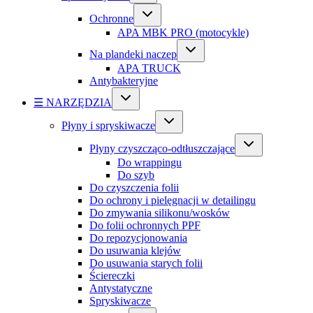
Ochronne
APA MBK PRO (motocykle)
Na plandeki naczep
APA TRUCK
Antybakteryjne
☰ NARZĘDZIA
Płyny i spryskiwacze
Płyny czyszcząco-odtłuszczające
Do wrappingu
Do szyb
Do czyszczenia folii
Do ochrony i pielęgnacji w detailingu
Do zmywania silikonu/wosków
Do folii ochronnych PPF
Do repozycjonowania
Do usuwania klejów
Do usuwania starych folii
Ściereczki
Antystatyczne
Spryskiwacze