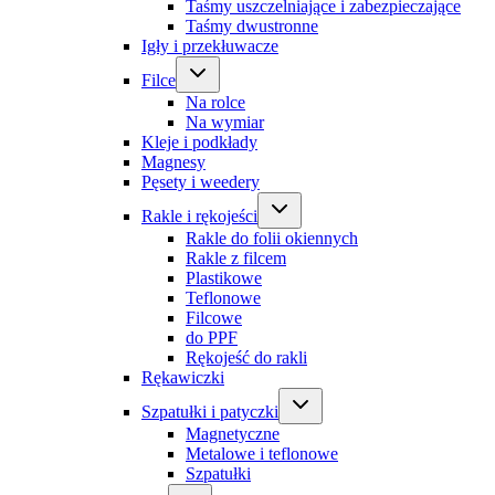
Taśmy uszczelniające i zabezpieczające
Taśmy dwustronne
Igły i przekłuwacze
Filce
Na rolce
Na wymiar
Kleje i podkłady
Magnesy
Pęsety i weedery
Rakle i rękojeści
Rakle do folii okiennych
Rakle z filcem
Plastikowe
Teflonowe
Filcowe
do PPF
Rękojeść do rakli
Rękawiczki
Szpatułki i patyczki
Magnetyczne
Metalowe i teflonowe
Szpatułki