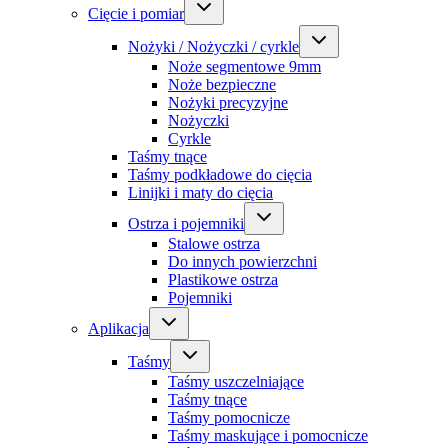
Cięcie i pomiar
Nożyki / Nożyczki / cyrkle
Noże segmentowe 9mm
Noże bezpieczne
Nożyki precyzyjne
Nożyczki
Cyrkle
Taśmy tnące
Taśmy podkładowe do cięcia
Linijki i maty do cięcia
Ostrza i pojemniki
Stalowe ostrza
Do innych powierzchni
Plastikowe ostrza
Pojemniki
Aplikacja
Taśmy
Taśmy uszczelniające
Taśmy tnące
Taśmy pomocnicze
Taśmy maskujące i pomocnicze