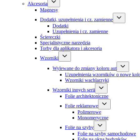
Akcesoria
Magnesy
Dodatki, uzupełnienia i cz. zamienne
Dodatki
Uzupełnienia i cz. zamienne
Ściereczki
Specjalistyczne narzędzia
Torby dla aplikatora i akcesoria
Wzorniki
Wylewane do zmiany koloru aut
Uzupełnienia wzorników o nowe kol
Wzorniki wachlarzyki
Wzorniki innych serii
Folie architektoniczne
Folie reklamowe
Polimerowe
Monomeryczne
Folie na szyby
Folie na szyby samochodowe
Folie na okna budynków