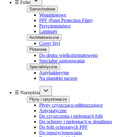
☰ Folie
Samochodowe
Wrappingowe
PPF (Paint Protection Film)
Przyciemniające
Laminaty
Architektoniczne
Cover Styl
Ploterowe
Do druku wielkoformatowego
Specialne zastosowania
Specialistyczne
Antybakteryjne
Na plandeki naczep
☰ Narzędzia
Płyny i spryskiwacze
Płyny czyszcząco-odtłuszczające
Antystatyczne
Do czyszczenia i pielęgnacji folii
Do ochrony i pielęgnacji w detailingu
Do folii ochronnych PPF
Do repozycjonowania