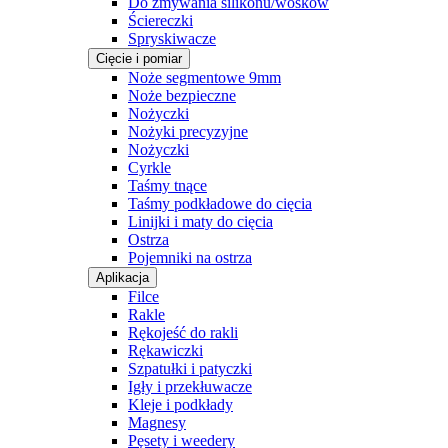
Do zmywania silikonu/wosków
Ściereczki
Spryskiwacze
Cięcie i pomiar
Noże segmentowe 9mm
Noże bezpieczne
Nożyczki
Nożyki precyzyjne
Nożyczki
Cyrkle
Taśmy tnące
Taśmy podkładowe do cięcia
Linijki i maty do cięcia
Ostrza
Pojemniki na ostrza
Aplikacja
Filce
Rakle
Rękojeść do rakli
Rękawiczki
Szpatułki i patyczki
Igły i przekłuwacze
Kleje i podkłady
Magnesy
Pęsety i weedery