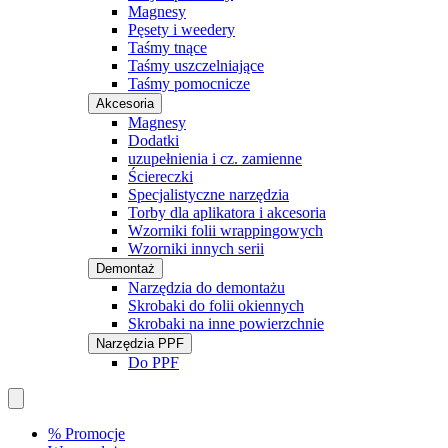
Magnesy
Pęsety i weedery
Taśmy tnące
Taśmy uszczelniające
Taśmy pomocnicze
Akcesoria
Magnesy
Dodatki
uzupełnienia i cz. zamienne
Ściereczki
Specjalistyczne narzędzia
Torby dla aplikatora i akcesoria
Wzorniki folii wrappingowych
Wzorniki innych serii
Demontaż
Narzędzia do demontażu
Skrobaki do folii okiennych
Skrobaki na inne powierzchnie
Narzędzia PPF
Do PPF
% Promocje