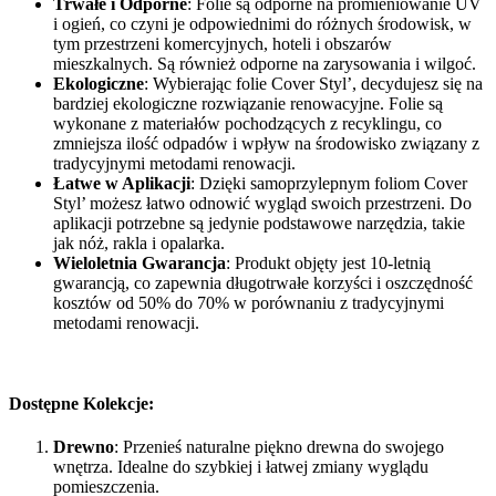
Trwałe i Odporne
: Folie są odporne na promieniowanie UV
i ogień, co czyni je odpowiednimi do różnych środowisk, w
tym przestrzeni komercyjnych, hoteli i obszarów
mieszkalnych. Są również odporne na zarysowania i wilgoć.
Ekologiczne
: Wybierając folie Cover Styl’, decydujesz się na
bardziej ekologiczne rozwiązanie renowacyjne. Folie są
wykonane z materiałów pochodzących z recyklingu, co
zmniejsza ilość odpadów i wpływ na środowisko związany z
tradycyjnymi metodami renowacji.
Łatwe w Aplikacji
: Dzięki samoprzylepnym foliom Cover
Styl’ możesz łatwo odnowić wygląd swoich przestrzeni. Do
aplikacji potrzebne są jedynie podstawowe narzędzia, takie
jak nóż, rakla i opalarka.
Wieloletnia Gwarancja
: Produkt objęty jest 10-letnią
gwarancją, co zapewnia długotrwałe korzyści i oszczędność
kosztów od 50% do 70% w porównaniu z tradycyjnymi
metodami renowacji.
Dostępne Kolekcje:
Drewno
: Przenieś naturalne piękno drewna do swojego
wnętrza. Idealne do szybkiej i łatwej zmiany wyglądu
pomieszczenia.