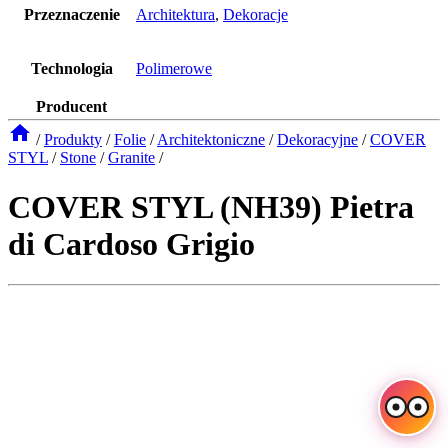
Przeznaczenie
Architektura
,
Dekoracje
Technologia
Polimerowe
Producent
/
Produkty
/
Folie
/
Architektoniczne
/
Dekoracyjne
/
COVER
STYL
/
Stone
/
Granite
/
COVER STYL (NH39) Pietra
di Cardoso Grigio