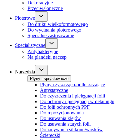
Dekoracyjne
Przeciwsłoneczne
Ploterowe
Do druku wielkoformotowego
Do wycinania ploterowego
Specialne zastosowanie
Specialistyczne
Antybakteryjne
Na plandeki naczep
Narzędzia
Płyny i spryskiwacze
Płyny czyszcząco-odtłuszczające
Antystatyczne
Do czyszczenia i pielęgnacji folii
Do ochrony i pielęgnacji w detailingu
Do folii ochronnych PPF
Do repozycjonowania
Do usuwania klejów
Do usuwania starych folii
Do zmywania silikonu/wosków
Ściereczki