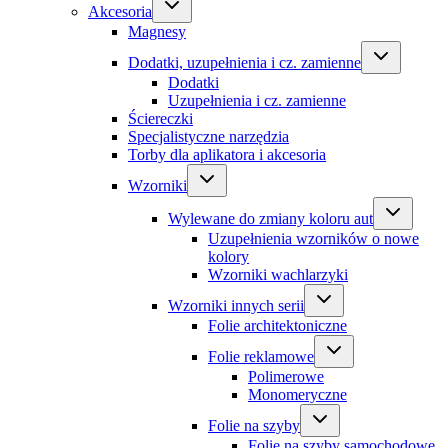
Akcesoria
Magnesy
Dodatki, uzupełnienia i cz. zamienne
Dodatki
Uzupełnienia i cz. zamienne
Ściereczki
Specjalistyczne narzędzia
Torby dla aplikatora i akcesoria
Wzorniki
Wylewane do zmiany koloru aut
Uzupełnienia wzorników o nowe
kolory
Wzorniki wachlarzyki
Wzorniki innych serii
Folie architektoniczne
Folie reklamowe
Polimerowe
Monomeryczne
Folie na szyby
Folie na szyby samochodowe