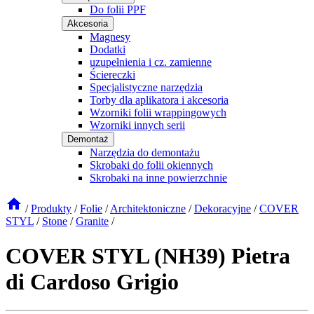
Do folii PPF
Akcesoria
Magnesy
Dodatki
uzupełnienia i cz. zamienne
Ściereczki
Specjalistyczne narzędzia
Torby dla aplikatora i akcesoria
Wzorniki folii wrappingowych
Wzorniki innych serii
Demontaż
Narzędzia do demontażu
Skrobaki do folii okiennych
Skrobaki na inne powierzchnie
/
Produkty
/
Folie
/
Architektoniczne
/
Dekoracyjne
/
COVER
STYL
/
Stone
/
Granite
/
COVER STYL (NH39) Pietra
di Cardoso Grigio