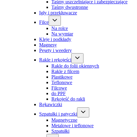
Taśmy uszczelniające i zabezpieczające
Taśmy dwustronne
Igły i przekłuwacze
Filce
Na rolce
Na wymiar
Kleje i podkłady
Magnesy
Pęsety i weedery
Rakle i rękojeści
Rakle do folii okiennych
Rakle z filcem
Plastikowe
Teflonowe
Filcowe
do PPF
Rękojeść do rakli
Rękawiczki
Szpatułki i patyczki
Magnetyczne
Metalowe i teflonowe
Szpatułki