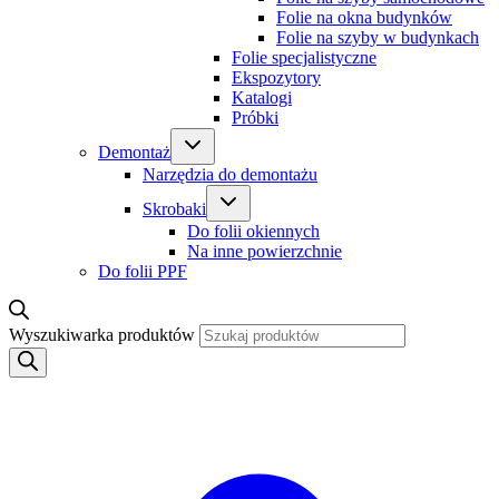
Folie na okna budynków
Folie na szyby w budynkach
Folie specjalistyczne
Ekspozytory
Katalogi
Próbki
Demontaż
Narzędzia do demontażu
Skrobaki
Do folii okiennych
Na inne powierzchnie
Do folii PPF
Wyszukiwarka produktów