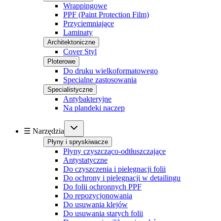
Wrappingowe
PPF (Paint Protection Film)
Przyciemniające
Laminaty
Architektoniczne
Cover Styl
Ploterowe
Do druku wielkoformatowego
Specialne zastosowania
Specialistyczne
Antybakteryjne
Na plandeki naczep
☰ Narzędzia
Płyny i spryskiwacze
Płyny czyszcząco-odtłuszczające
Antystatyczne
Do czyszczenia i pielęgnacji folii
Do ochrony i pielęgnacji w detailingu
Do folii ochronnych PPF
Do repozycjonowania
Do usuwania klejów
Do usuwania starych folii