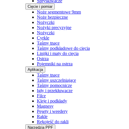
Spryskiwacze
Cięcie i pomiar
Noże segmentowe 9mm
Noże bezpieczne
Nożyczki
Nożyki precyzyjne
Nożyczki
Cyrkle
Taśmy tnące
Taśmy podkładowe do cięcia
Linijki i maty do cięcia
Ostrza
Pojemniki na ostrza
Aplikacja
Taśmy tnące
Taśmy uszczelniające
Taśmy pomocnicze
Igły i przekłuwacze
Filce
Kleje i podkłady
Magnesy
Pęsety i weedery
Rakle
Rękojeść do rakli
Narzędzia PPF