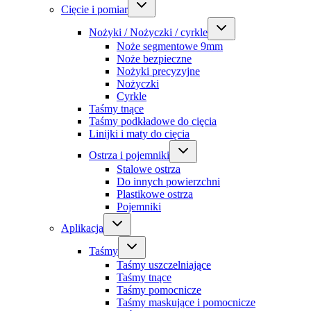
Cięcie i pomiar
Nożyki / Nożyczki / cyrkle
Noże segmentowe 9mm
Noże bezpieczne
Nożyki precyzyjne
Nożyczki
Cyrkle
Taśmy tnące
Taśmy podkładowe do cięcia
Linijki i maty do cięcia
Ostrza i pojemniki
Stalowe ostrza
Do innych powierzchni
Plastikowe ostrza
Pojemniki
Aplikacja
Taśmy
Taśmy uszczelniające
Taśmy tnące
Taśmy pomocnicze
Taśmy maskujące i pomocnicze