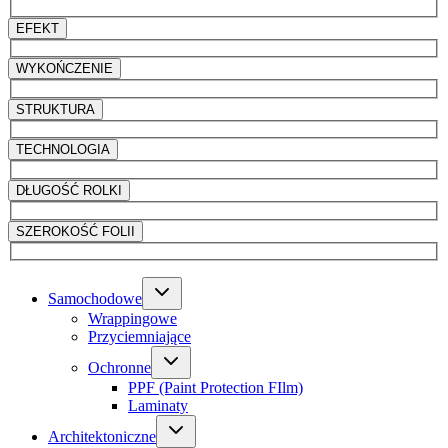
EFEKT
WYKOŃCZENIE
STRUKTURA
TECHNOLOGIA
DŁUGOŚĆ ROLKI
SZEROKOŚĆ FOLII
Samochodowe
Wrappingowe
Przyciemniające
Ochronne
PPF (Paint Protection FIlm)
Laminaty
Architektoniczne