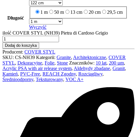
1 m
50 m
13 cm
20 cm
29,5 cm
Długość
Wyczyść
ilość COVER STYL (NH39) Pietra di Cardoso Grigio
Dodaj do koszyka
Producent:
COVER STYL
SKU:
CS-NH39
Kategorii:
Granite
,
Architektoniczne
,
COVER
STYL
,
Dekoracyjne
,
Folie
,
Stone
Znaczników:
10 lat
,
200 µm
,
Acrylic PSA with air release system
,
Aldehydy zbadane
,
Granit
,
Kamień
,
PVC-Free
,
REACH Zgodny
,
Rozciągliwy
,
Średnioodporny
,
Teksturowany
,
VOC A+