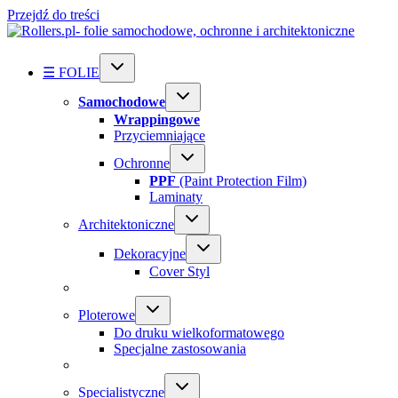
Przejdź do treści
☰ FOLIE
Samochodowe
Wrappingowe
Przyciemniające
Ochronne
PPF
(Paint Protection Film)
Laminaty
Architektoniczne
Dekoracyjne
Cover Styl
Ploterowe
Do druku wielkoformatowego
Specjalne zastosowania
Specialistyczne