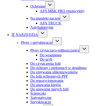
Ochronne
APA MBK PRO (motocykle)
Na plandeki naczep
APA TRUCK
Antybakteryjne
☰ NARZĘDZIA
Płyny i spryskiwacze
Płyny czyszcząco-odtłuszczające
Do wrappingu
Do szyb
Do czyszczenia folii
Do ochrony i pielęgnacji w detailingu
Do zmywania silikonu/wosków
Do folii ochronnych PPF
Do repozycjonowania
Do usuwania klejów
Do usuwania starych folii
Ściereczki
Antystatyczne
Spryskiwacze