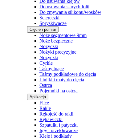
Do usuwania klejów
Do usuwania starych folii
Do zmywania silikonu/wosków
Ściereczki
Spryskiwacze
Cięcie i pomiar
Noże segmentowe 9mm
Noże bezpieczne
Nożyczki
Nożyki precyzyjne
Nożyczki
Cyrkle
Taśmy tnące
Taśmy podkładowe do cięcia
Linijki i maty do cięcia
Ostrza
Pojemniki na ostrza
Aplikacja
Filce
Rakle
Rękojeść do rakli
Rękawiczki
Szpatułki i patyczki
Igły i przekłuwacze
Kleje i podkłady