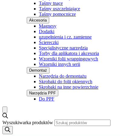
Taśmy tnące
Taśmy uszczelniające
Taśmy pomocnicze
Akcesoria
Magnesy
Dodatki
uzupełnienia i cz. zamienne
Ściereczki
Specjalistyczne narzędzia
Torby dla aplikatora i akcesoria
Wzorniki folii wrappingowych
Wzorniki innych serii
Demontaż
Narzędzia do demontażu
Skrobaki do folii okiennych
Skrobaki na inne powierzchnie
Narzędzia PPF
Do PPF
Wyszukiwarka produktów