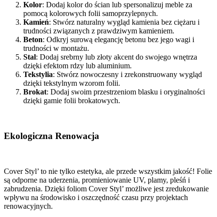
Kolor
: Dodaj kolor do ścian lub spersonalizuj meble za
pomocą kolorowych folii samoprzylepnych.
Kamień
: Stwórz naturalny wygląd kamienia bez ciężaru i
trudności związanych z prawdziwym kamieniem.
Beton
: Odkryj surową elegancję betonu bez jego wagi i
trudności w montażu.
Stal
: Dodaj srebrny lub złoty akcent do swojego wnętrza
dzięki efektom rdzy lub aluminium.
Tekstylia
: Stwórz nowoczesny i zrekonstruowany wygląd
dzięki tekstylnym wzorom folii.
Brokat
: Dodaj swoim przestrzeniom blasku i oryginalności
dzięki gamie folii brokatowych.
Ekologiczna Renowacja
Cover Styl’ to nie tylko estetyka, ale przede wszystkim jakość! Folie
są odporne na uderzenia, promieniowanie UV, plamy, pleśń i
zabrudzenia. Dzięki foliom Cover Styl’ możliwe jest zredukowanie
wpływu na środowisko i oszczędność czasu przy projektach
renowacyjnych.