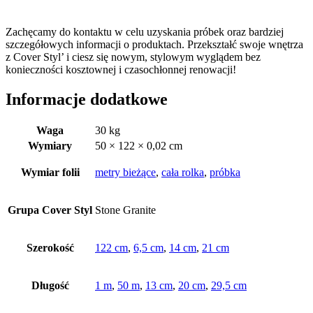
Zachęcamy do kontaktu w celu uzyskania próbek oraz bardziej
szczegółowych informacji o produktach. Przekształć swoje wnętrza
z Cover Styl’ i ciesz się nowym, stylowym wyglądem bez
konieczności kosztownej i czasochłonnej renowacji!
Informacje dodatkowe
Waga
30 kg
Wymiary
50 × 122 × 0,02 cm
Wymiar folii
metry bieżące
,
cała rolka
,
próbka
Grupa Cover Styl
Stone Granite
Szerokość
122 cm
,
6,5 cm
,
14 cm
,
21 cm
Długość
1 m
,
50 m
,
13 cm
,
20 cm
,
29,5 cm