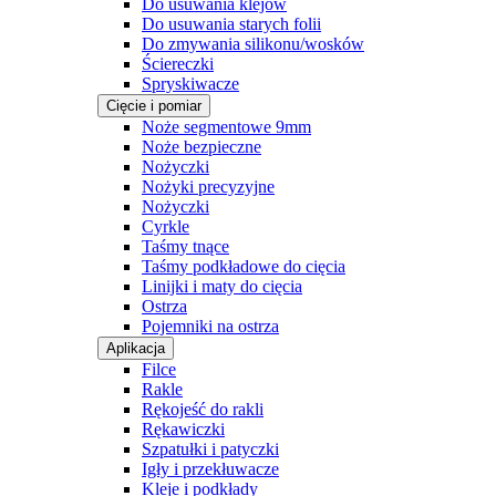
Do usuwania klejów
Do usuwania starych folii
Do zmywania silikonu/wosków
Ściereczki
Spryskiwacze
Cięcie i pomiar
Noże segmentowe 9mm
Noże bezpieczne
Nożyczki
Nożyki precyzyjne
Nożyczki
Cyrkle
Taśmy tnące
Taśmy podkładowe do cięcia
Linijki i maty do cięcia
Ostrza
Pojemniki na ostrza
Aplikacja
Filce
Rakle
Rękojeść do rakli
Rękawiczki
Szpatułki i patyczki
Igły i przekłuwacze
Kleje i podkłady