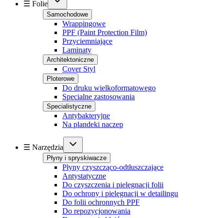
☰ Folie
Samochodowe
Wrappingowe
PPF (Paint Protection Film)
Przyciemniające
Laminaty
Architektoniczne
Cover Styl
Ploterowe
Do druku wielkoformatowego
Specialne zastosowania
Specialistyczne
Antybakteryjne
Na plandeki naczep
☰ Narzędzia
Płyny i spryskiwacze
Płyny czyszcząco-odtłuszczające
Antystatyczne
Do czyszczenia i pielęgnacji folii
Do ochrony i pielęgnacji w detailingu
Do folii ochronnych PPF
Do repozycjonowania