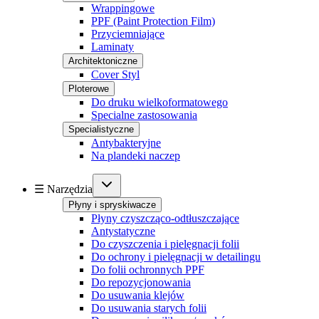
Wrappingowe
PPF (Paint Protection Film)
Przyciemniające
Laminaty
Architektoniczne
Cover Styl
Ploterowe
Do druku wielkoformatowego
Specialne zastosowania
Specialistyczne
Antybakteryjne
Na plandeki naczep
☰ Narzędzia
Płyny i spryskiwacze
Płyny czyszcząco-odtłuszczające
Antystatyczne
Do czyszczenia i pielęgnacji folii
Do ochrony i pielęgnacji w detailingu
Do folii ochronnych PPF
Do repozycjonowania
Do usuwania klejów
Do usuwania starych folii