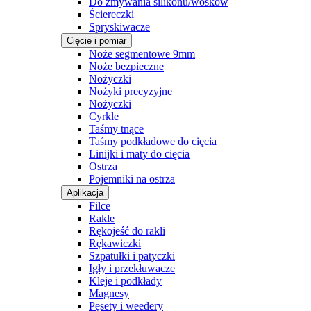
Do zmywania silikonu/wosków
Ściereczki
Spryskiwacze
Cięcie i pomiar
Noże segmentowe 9mm
Noże bezpieczne
Nożyczki
Nożyki precyzyjne
Nożyczki
Cyrkle
Taśmy tnące
Taśmy podkładowe do cięcia
Linijki i maty do cięcia
Ostrza
Pojemniki na ostrza
Aplikacja
Filce
Rakle
Rękojeść do rakli
Rękawiczki
Szpatułki i patyczki
Igły i przekłuwacze
Kleje i podkłady
Magnesy
Pęsety i weedery