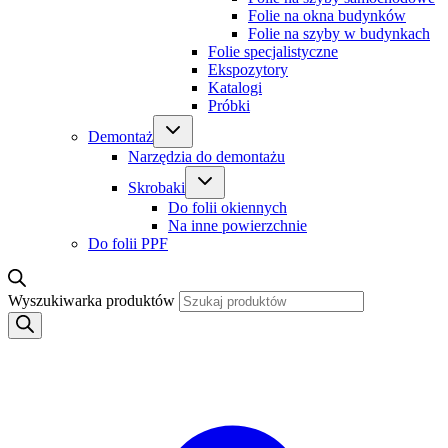
Folie na okna budynków
Folie na szyby w budynkach
Folie specjalistyczne
Ekspozytory
Katalogi
Próbki
Demontaż
Narzędzia do demontażu
Skrobaki
Do folii okiennych
Na inne powierzchnie
Do folii PPF
Wyszukiwarka produktów