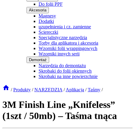
Do folii PPF
Akcesoria
Magnesy
Dodatki
uzupełnienia i cz. zamienne
Ściereczki
Specjalistyczne narzędzia
Torby dla aplikatora i akcesoria
Wzorniki folii wrappingowych
Wzorniki innych serii
Demontaż
Narzędzia do demontażu
Skrobaki do folii okiennych
Skrobaki na inne powierzchnie
/
Produkty
/
NARZĘDZIA
/
Aplikacja
/
Taśmy
/
3M Finish Line „Knifeless”
(1szt / 50mb) – Taśma tnąca