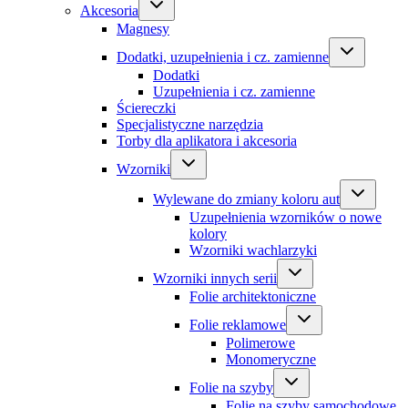
Akcesoria
Magnesy
Dodatki, uzupełnienia i cz. zamienne
Dodatki
Uzupełnienia i cz. zamienne
Ściereczki
Specjalistyczne narzędzia
Torby dla aplikatora i akcesoria
Wzorniki
Wylewane do zmiany koloru aut
Uzupełnienia wzorników o nowe
kolory
Wzorniki wachlarzyki
Wzorniki innych serii
Folie architektoniczne
Folie reklamowe
Polimerowe
Monomeryczne
Folie na szyby
Folie na szyby samochodowe