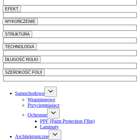
EFEKT
WYKOŃCZENIE
STRUKTURA
TECHNOLOGIA
DŁUGOŚĆ ROLKI
SZEROKOŚĆ FOLII
Samochodowe
Wrappingowe
Przyciemniające
Ochronne
PPF (Paint Protection FIlm)
Laminaty
Architektoniczne