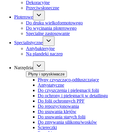
Dekoracyjne
Przeciwsłoneczne
Ploterowe
Do druku wielkoformotowego
Do wycinania ploterowego
Specialne zastosowanie
Specialistyczne
Antybakteryjne
Na plandeki naczep
Narzędzia
Płyny i spryskiwacze
Płyny czyszcząco-odtłuszczające
Antystatyczne
Do czyszczenia i pielęgnacji folii
Do ochrony i pielęgnacji w detailingu
Do folii ochronnych PPF
Do repozycjonowania
Do usuwania klejów
Do usuwania starych folii
Do zmywania silikonu/wosków
Ściereczki