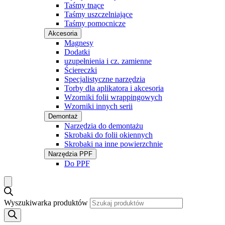
Taśmy tnące
Taśmy uszczelniające
Taśmy pomocnicze
Akcesoria
Magnesy
Dodatki
uzupełnienia i cz. zamienne
Ściereczki
Specjalistyczne narzędzia
Torby dla aplikatora i akcesoria
Wzorniki folii wrappingowych
Wzorniki innych serii
Demontaż
Narzędzia do demontażu
Skrobaki do folii okiennych
Skrobaki na inne powierzchnie
Narzędzia PPF
Do PPF
Wyszukiwarka produktów