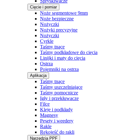
Spryskiwacze
Cięcie i pomiar
Noże segmentowe 9mm
Noże bezpieczne
Nożyczki
Nożyki precyzyjne
Nożyczki
Cyrkle
Taśmy tnące
Taśmy podkładowe do cięcia
Linijki i maty do cięcia
Ostrza
Pojemniki na ostrza
Aplikacja
Taśmy tnące
Taśmy uszczelniające
Taśmy pomocnicze
Igły i przekłuwacze
Filce
Kleje i podkłady
Magnesy
Pęsety i weedery
Rakle
Rękojeść do rakli
Narzędzia PPF