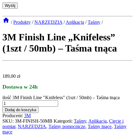
/
Produkty
/
NARZĘDZIA
/
Aplikacja
/
Taśmy
/
3M Finish Line „Knifeless”
(1szt / 50mb) – Taśma tnąca
189,00
zł
Dostawa w 24h
ilość 3M Finish Line "Knifeless" (1szt / 50mb) – Taśma tnąca
Dodaj do koszyka
Producent:
3M
SKU:
3M-FINISH-50MB
Kategorii:
Taśmy
,
Aplikacja
,
Cięcie i
pomiar
,
NARZĘDZIA
,
Taśmy pomocnicze
,
Taśmy tnące
,
Taśmy
tnące