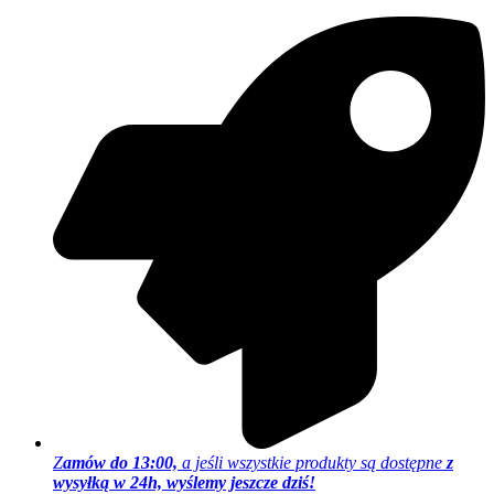
Z
amów do 13:00,
a jeśli wszystkie produkty są dostępne
z
wysyłką w 24h, wyślemy jeszcze dziś!