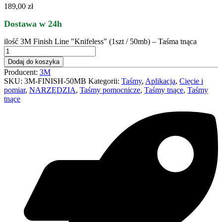
189,00
zł
Dostawa w 24h
ilość 3M Finish Line "Knifeless" (1szt / 50mb) – Taśma tnąca
Dodaj do koszyka
Producent:
3M
SKU:
3M-FINISH-50MB
Kategorii:
Taśmy
,
Aplikacja
,
Cięcie i
pomiar
,
NARZĘDZIA
,
Taśmy pomocnicze
,
Taśmy tnące
,
Taśmy
tnące