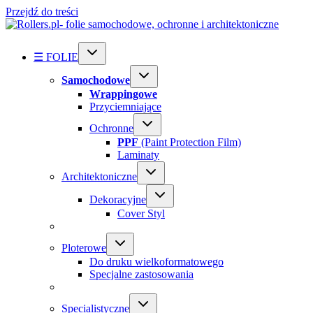
Przejdź do treści
☰ FOLIE
Samochodowe
Wrappingowe
Przyciemniające
Ochronne
PPF
(Paint Protection Film)
Laminaty
Architektoniczne
Dekoracyjne
Cover Styl
Ploterowe
Do druku wielkoformatowego
Specjalne zastosowania
Specialistyczne