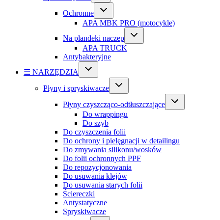
Ochronne
APA MBK PRO (motocykle)
Na plandeki naczep
APA TRUCK
Antybakteryjne
☰ NARZĘDZIA
Płyny i spryskiwacze
Płyny czyszcząco-odtłuszczające
Do wrappingu
Do szyb
Do czyszczenia folii
Do ochrony i pielęgnacji w detailingu
Do zmywania silikonu/wosków
Do folii ochronnych PPF
Do repozycjonowania
Do usuwania klejów
Do usuwania starych folii
Ściereczki
Antystatyczne
Spryskiwacze