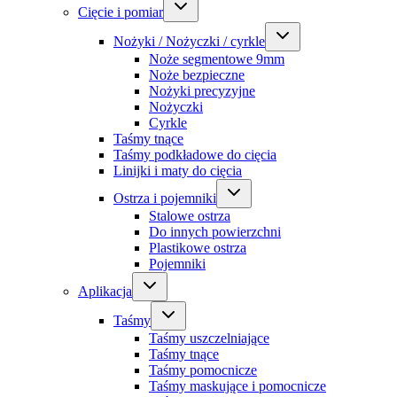
Cięcie i pomiar
Nożyki / Nożyczki / cyrkle
Noże segmentowe 9mm
Noże bezpieczne
Nożyki precyzyjne
Nożyczki
Cyrkle
Taśmy tnące
Taśmy podkładowe do cięcia
Linijki i maty do cięcia
Ostrza i pojemniki
Stalowe ostrza
Do innych powierzchni
Plastikowe ostrza
Pojemniki
Aplikacja
Taśmy
Taśmy uszczelniające
Taśmy tnące
Taśmy pomocnicze
Taśmy maskujące i pomocnicze