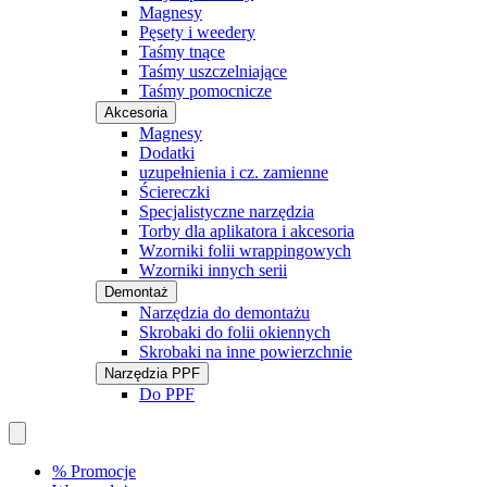
Magnesy
Pęsety i weedery
Taśmy tnące
Taśmy uszczelniające
Taśmy pomocnicze
Akcesoria
Magnesy
Dodatki
uzupełnienia i cz. zamienne
Ściereczki
Specjalistyczne narzędzia
Torby dla aplikatora i akcesoria
Wzorniki folii wrappingowych
Wzorniki innych serii
Demontaż
Narzędzia do demontażu
Skrobaki do folii okiennych
Skrobaki na inne powierzchnie
Narzędzia PPF
Do PPF
% Promocje