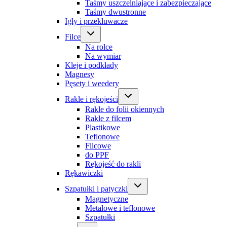
Taśmy uszczelniające i zabezpieczające
Taśmy dwustronne
Igły i przekłuwacze
Filce
Na rolce
Na wymiar
Kleje i podkłady
Magnesy
Pęsety i weedery
Rakle i rękojeści
Rakle do folii okiennych
Rakle z filcem
Plastikowe
Teflonowe
Filcowe
do PPF
Rękojeść do rakli
Rękawiczki
Szpatułki i patyczki
Magnetyczne
Metalowe i teflonowe
Szpatułki