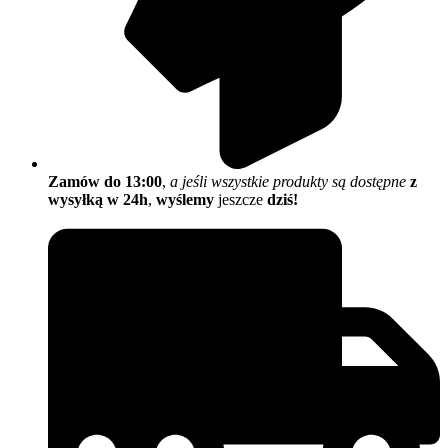
Zamów do 13:00
,
a jeśli wszystkie produkty są dostępne
z
wysyłką w 24h
,
wyślemy
jeszcze
dziś!