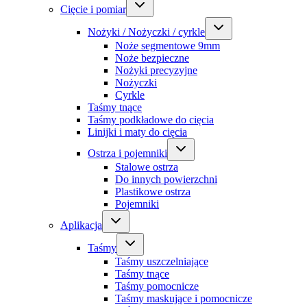
Cięcie i pomiar
Nożyki / Nożyczki / cyrkle
Noże segmentowe 9mm
Noże bezpieczne
Nożyki precyzyjne
Nożyczki
Cyrkle
Taśmy tnące
Taśmy podkładowe do cięcia
Linijki i maty do cięcia
Ostrza i pojemniki
Stalowe ostrza
Do innych powierzchni
Plastikowe ostrza
Pojemniki
Aplikacja
Taśmy
Taśmy uszczelniające
Taśmy tnące
Taśmy pomocnicze
Taśmy maskujące i pomocnicze