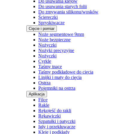
Do usuwania klejów
Do usuwania starych folii
Do zmywania silikonu/wosków
Ściereczki
Spryskiwacze
Cięcie i pomiar
Noże segmentowe 9mm
Noże bezpieczne
Nożyczki
Nożyki precyzyjne
Nożyczki
Cyrkle
Taśmy tnące
Taśmy podkładowe do cięcia
Linijki i maty do cięcia
Ostrza
Pojemniki na ostrza
Aplikacja
Filce
Rakle
Rękojeść do rakli
Rękawiczki
Szpatułki i patyczki
Igły i przekłuwacze
Kleje i podkłady