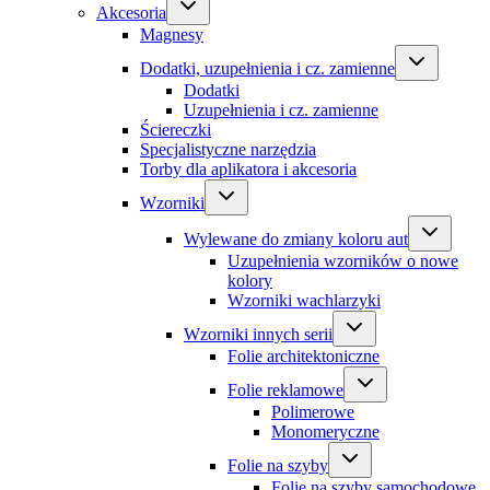
Akcesoria
Magnesy
Dodatki, uzupełnienia i cz. zamienne
Dodatki
Uzupełnienia i cz. zamienne
Ściereczki
Specjalistyczne narzędzia
Torby dla aplikatora i akcesoria
Wzorniki
Wylewane do zmiany koloru aut
Uzupełnienia wzorników o nowe
kolory
Wzorniki wachlarzyki
Wzorniki innych serii
Folie architektoniczne
Folie reklamowe
Polimerowe
Monomeryczne
Folie na szyby
Folie na szyby samochodowe