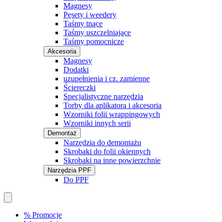
Magnesy
Pęsety i weedery
Taśmy tnące
Taśmy uszczelniające
Taśmy pomocnicze
Akcesoria
Magnesy
Dodatki
uzupełnienia i cz. zamienne
Ściereczki
Specjalistyczne narzędzia
Torby dla aplikatora i akcesoria
Wzorniki folii wrappingowych
Wzorniki innych serii
Demontaż
Narzędzia do demontażu
Skrobaki do folii okiennych
Skrobaki na inne powierzchnie
Narzędzia PPF
Do PPF
% Promocje