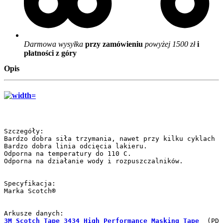
Darmowa wysyłka
przy zamówieniu
powyżej 1500 zł
i
płatności z góry
Opis
Szczegóły:

Bardzo dobra siła trzymania, nawet przy kilku cyklach s
Bardzo dobra linia odcięcia lakieru.

Odporna na temperatury do 110 C.

Odporna na działanie wody i rozpuszczalników.

Specyfikacja:

Marka Scotch®

3M Scotch Tape 3434 High Performance Masking Tape
 (PDF