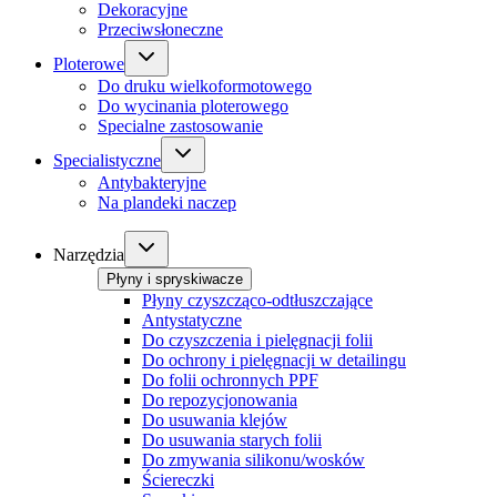
Dekoracyjne
Przeciwsłoneczne
Ploterowe
Do druku wielkoformotowego
Do wycinania ploterowego
Specialne zastosowanie
Specialistyczne
Antybakteryjne
Na plandeki naczep
Narzędzia
Płyny i spryskiwacze
Płyny czyszcząco-odtłuszczające
Antystatyczne
Do czyszczenia i pielęgnacji folii
Do ochrony i pielęgnacji w detailingu
Do folii ochronnych PPF
Do repozycjonowania
Do usuwania klejów
Do usuwania starych folii
Do zmywania silikonu/wosków
Ściereczki