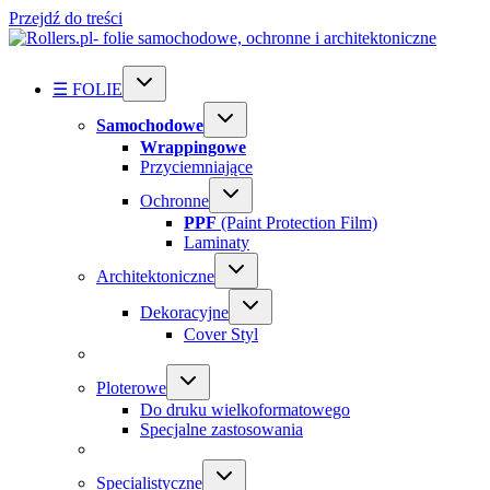
Przejdź do treści
☰ FOLIE
Samochodowe
Wrappingowe
Przyciemniające
Ochronne
PPF
(Paint Protection Film)
Laminaty
Architektoniczne
Dekoracyjne
Cover Styl
Ploterowe
Do druku wielkoformatowego
Specjalne zastosowania
Specialistyczne