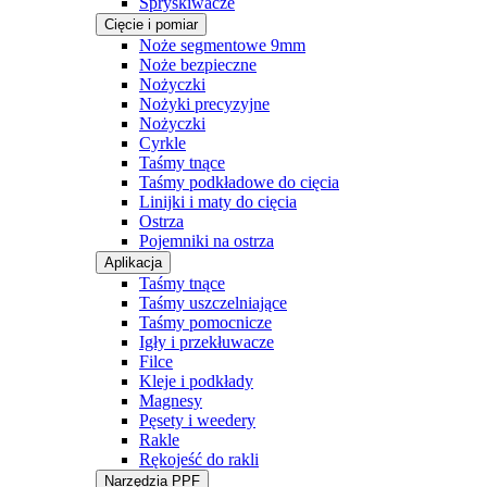
Spryskiwacze
Cięcie i pomiar
Noże segmentowe 9mm
Noże bezpieczne
Nożyczki
Nożyki precyzyjne
Nożyczki
Cyrkle
Taśmy tnące
Taśmy podkładowe do cięcia
Linijki i maty do cięcia
Ostrza
Pojemniki na ostrza
Aplikacja
Taśmy tnące
Taśmy uszczelniające
Taśmy pomocnicze
Igły i przekłuwacze
Filce
Kleje i podkłady
Magnesy
Pęsety i weedery
Rakle
Rękojeść do rakli
Narzędzia PPF