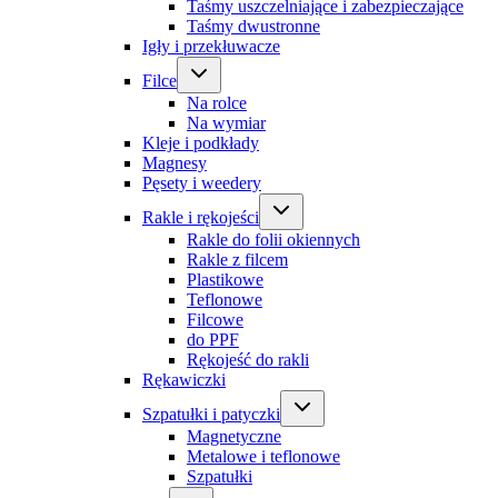
Taśmy uszczelniające i zabezpieczające
Taśmy dwustronne
Igły i przekłuwacze
Filce
Na rolce
Na wymiar
Kleje i podkłady
Magnesy
Pęsety i weedery
Rakle i rękojeści
Rakle do folii okiennych
Rakle z filcem
Plastikowe
Teflonowe
Filcowe
do PPF
Rękojeść do rakli
Rękawiczki
Szpatułki i patyczki
Magnetyczne
Metalowe i teflonowe
Szpatułki