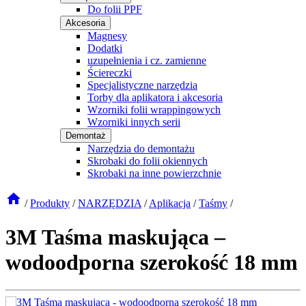
Do folii PPF
Akcesoria
Magnesy
Dodatki
uzupełnienia i cz. zamienne
Ściereczki
Specjalistyczne narzędzia
Torby dla aplikatora i akcesoria
Wzorniki folii wrappingowych
Wzorniki innych serii
Demontaż
Narzędzia do demontażu
Skrobaki do folii okiennych
Skrobaki na inne powierzchnie
/
Produkty
/
NARZĘDZIA
/
Aplikacja
/
Taśmy
/
3M Taśma maskująca –
wodoodporna szerokość 18 mm