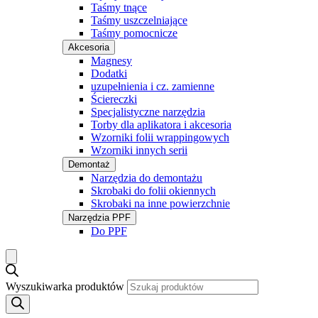
Taśmy tnące
Taśmy uszczelniające
Taśmy pomocnicze
Akcesoria
Magnesy
Dodatki
uzupełnienia i cz. zamienne
Ściereczki
Specjalistyczne narzędzia
Torby dla aplikatora i akcesoria
Wzorniki folii wrappingowych
Wzorniki innych serii
Demontaż
Narzędzia do demontażu
Skrobaki do folii okiennych
Skrobaki na inne powierzchnie
Narzędzia PPF
Do PPF
Wyszukiwarka produktów