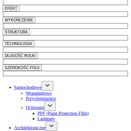
EFEKT
WYKOŃCZENIE
STRUKTURA
TECHNOLOGIA
DŁUGOŚĆ ROLKI
SZEROKOŚĆ FOLII
Samochodowe
Wrappingowe
Przyciemniające
Ochronne
PPF (Paint Protection FIlm)
Laminaty
Architektoniczne