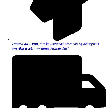
Z
amów do 13:00,
a jeśli wszystkie produkty są dostępne
z
wysyłką w 24h, wyślemy jeszcze dziś!