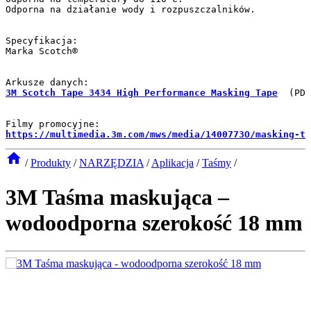
Odporna na działanie wody i rozpuszczalników.

Specyfikacja:

Marka Scotch®

3M Scotch Tape 3434 High Performance Masking Tape
 (PDF
/
Produkty
/
NARZĘDZIA
/
Aplikacja
/
Taśmy
/
3M Taśma maskująca –
wodoodporna szerokość 18 mm