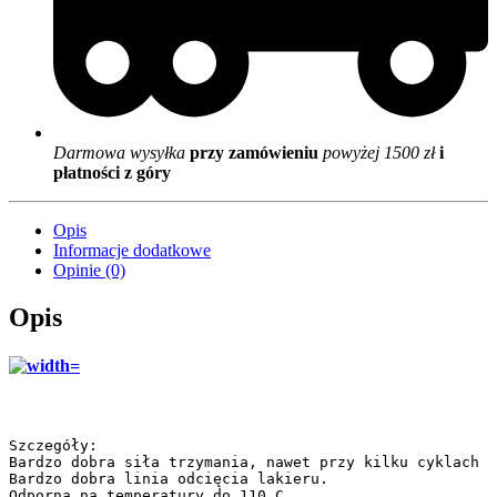
Darmowa wysyłka
przy zamówieniu
powyżej 1500 zł
i
płatności z góry
Opis
Informacje dodatkowe
Opinie (0)
Opis
Szczegóły:

Bardzo dobra siła trzymania, nawet przy kilku cyklach s
Bardzo dobra linia odcięcia lakieru.

Odporna na temperatury do 110 C.
