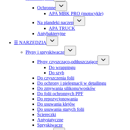
Ochronne
APA MBK PRO (motocykle)
Na plandeki naczep
APA TRUCK
Antybakteryjne
☰ NARZĘDZIA
Płyny i spryskiwacze
Płyny czyszcząco-odtłuszczające
Do wrappingu
Do szyb
Do czyszczenia folii
Do ochrony i pielęgnacji w detailingu
Do zmywania silikonu/wosków
Do folii ochronnych PPF
Do repozycjonowania
Do usuwania klejów
Do usuwania starych folii
Ściereczki
Antystatyczne
Spryskiwacze