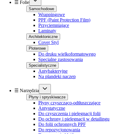
☰ Folie
Samochodowe
Wrappingowe
PPF (Paint Protection Film)
Przyciemniające
Laminaty
Architektoniczne
Cover Styl
Ploterowe
Do druku wielkoformatowego
Specialne zastosowania
Specialistyczne
Antybakteryjne
Na plandeki naczep
☰ Narzędzia
Płyny i spryskiwacze
Płyny czyszcząco-odtłuszczające
Antystatyczne
Do czyszczenia i pielęgnacji folii
Do ochrony i pielęgnacji w detailingu
Do folii ochronnych PPF
Do repozycjonowania