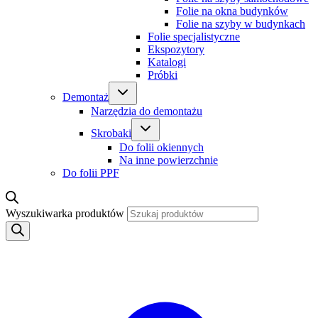
Folie na okna budynków
Folie na szyby w budynkach
Folie specjalistyczne
Ekspozytory
Katalogi
Próbki
Demontaż
Narzędzia do demontażu
Skrobaki
Do folii okiennych
Na inne powierzchnie
Do folii PPF
Wyszukiwarka produktów