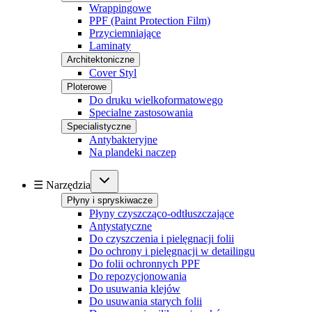
Wrappingowe
PPF (Paint Protection Film)
Przyciemniające
Laminaty
Architektoniczne
Cover Styl
Ploterowe
Do druku wielkoformatowego
Specialne zastosowania
Specialistyczne
Antybakteryjne
Na plandeki naczep
☰ Narzędzia
Płyny i spryskiwacze
Płyny czyszcząco-odtłuszczające
Antystatyczne
Do czyszczenia i pielęgnacji folii
Do ochrony i pielęgnacji w detailingu
Do folii ochronnych PPF
Do repozycjonowania
Do usuwania klejów
Do usuwania starych folii