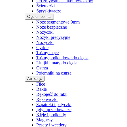
Do zmywania silikonu/wosków
Ściereczki
Spryskiwacze
Cięcie i pomiar
Noże segmentowe 9mm
Noże bezpieczne
Nożyczki
Nożyki precyzyjne
Nożyczki
Cyrkle
Taśmy tnące
Taśmy podkładowe do cięcia
Linijki i maty do cięcia
Ostrza
Pojemniki na ostrza
Aplikacja
Filce
Rakle
Rękojeść do rakli
Rękawiczki
Szpatułki i patyczki
Igły i przekłuwacze
Kleje i podkłady
Magnesy
Pęsety i weedery