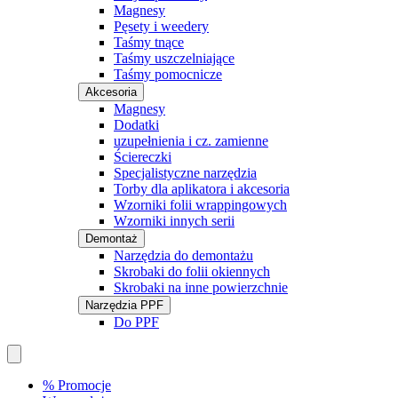
Magnesy
Pęsety i weedery
Taśmy tnące
Taśmy uszczelniające
Taśmy pomocnicze
Akcesoria
Magnesy
Dodatki
uzupełnienia i cz. zamienne
Ściereczki
Specjalistyczne narzędzia
Torby dla aplikatora i akcesoria
Wzorniki folii wrappingowych
Wzorniki innych serii
Demontaż
Narzędzia do demontażu
Skrobaki do folii okiennych
Skrobaki na inne powierzchnie
Narzędzia PPF
Do PPF
% Promocje