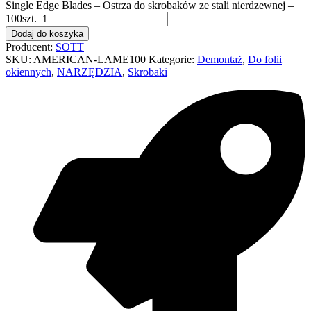
Single Edge Blades – Ostrza do skrobaków ze stali nierdzewnej –
100szt.
Dodaj do koszyka
Producent:
SOTT
SKU:
AMERICAN-LAME100
Kategorie:
Demontaż
,
Do folii
okiennych
,
NARZĘDZIA
,
Skrobaki