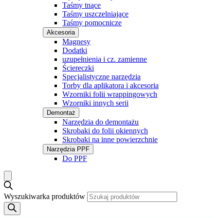
Taśmy tnące
Taśmy uszczelniające
Taśmy pomocnicze
Akcesoria
Magnesy
Dodatki
uzupełnienia i cz. zamienne
Ściereczki
Specjalistyczne narzędzia
Torby dla aplikatora i akcesoria
Wzorniki folii wrappingowych
Wzorniki innych serii
Demontaż
Narzędzia do demontażu
Skrobaki do folii okiennych
Skrobaki na inne powierzchnie
Narzędzia PPF
Do PPF
Wyszukiwarka produktów