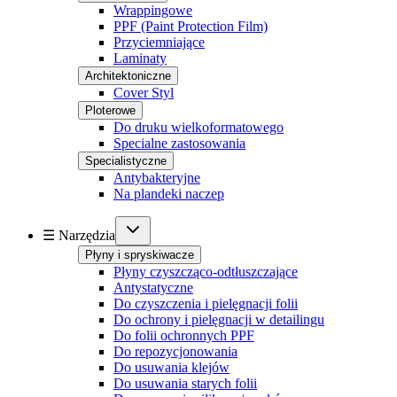
Wrappingowe
PPF (Paint Protection Film)
Przyciemniające
Laminaty
Architektoniczne
Cover Styl
Ploterowe
Do druku wielkoformatowego
Specialne zastosowania
Specialistyczne
Antybakteryjne
Na plandeki naczep
☰ Narzędzia
Płyny i spryskiwacze
Płyny czyszcząco-odtłuszczające
Antystatyczne
Do czyszczenia i pielęgnacji folii
Do ochrony i pielęgnacji w detailingu
Do folii ochronnych PPF
Do repozycjonowania
Do usuwania klejów
Do usuwania starych folii