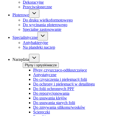
Dekoracyjne
Przeciwsłoneczne
Ploterowe
Do druku wielkoformotowego
Do wycinania ploterowego
Specialne zastosowanie
Specialistyczne
Antybakteryjne
Na plandeki naczep
Narzędzia
Płyny i spryskiwacze
Płyny czyszcząco-odtłuszczające
Antystatyczne
Do czyszczenia i pielęgnacji folii
Do ochrony i pielęgnacji w detailingu
Do folii ochronnych PPF
Do repozycjonowania
Do usuwania klejów
Do usuwania starych folii
Do zmywania silikonu/wosków
Ściereczki