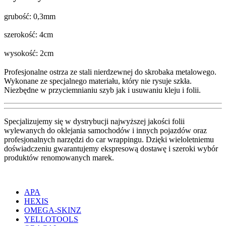
grubość: 0,3mm
szerokość: 4cm
wysokość: 2cm
Profesjonalne ostrza ze stali nierdzewnej do skrobaka metalowego.
Wykonane ze specjalnego materiału, który nie rysuje szkła.
Niezbędne w przyciemnianiu szyb jak i usuwaniu kleju i folii.
Specjalizujemy się w dystrybucji najwyższej jakości folii
wylewanych do oklejania samochodów i innych pojazdów oraz
profesjonalnych narzędzi do car wrappingu. Dzięki wieloletniemu
doświadczeniu gwarantujemy ekspresową dostawę i szeroki wybór
produktów renomowanych marek.
APA
HEXIS
OMEGA-SKINZ
YELLOTOOLS