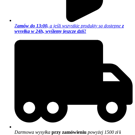
Z
amów do 13:00,
a jeśli wszystkie produkty są dostępne
z
wysyłką w 24h, wyślemy jeszcze dziś!
Darmowa wysyłka
przy zamówieniu
powyżej 1500 zł
i