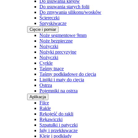
Do usuwania klejów
Do usuwania starych folii
Do zmywania silikonu/wosków
Ściereczki
Spryskiwacze
Cięcie i pomiar
Noże segmentowe 9mm
Noże bezpieczne
Nożyczki
Nożyki precyzyjne
Nożyczki
Cyrkle
Taśmy tnące
Taśmy podkładowe do cięcia
Linijki i maty do cięcia
Ostrza
Pojemniki na ostrza
Aplikacja
Filce
Rakle
Rękojeść do rakli
Rękawiczki
Szpatułki i patyczki
Igły i przekłuwacze
Kleje i podkłady