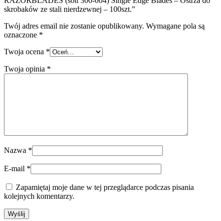
RAZORBLADES (sott 300-004) Single Edge Blades – Ostrza do
skrobaków ze stali nierdzewnej – 100szt.”
Twój adres email nie zostanie opublikowany.
Wymagane pola są
oznaczone
*
Twoja ocena
*
Twoja opinia
*
Nazwa
*
E-mail
*
Zapamiętaj moje dane w tej przeglądarce podczas pisania
kolejnych komentarzy.