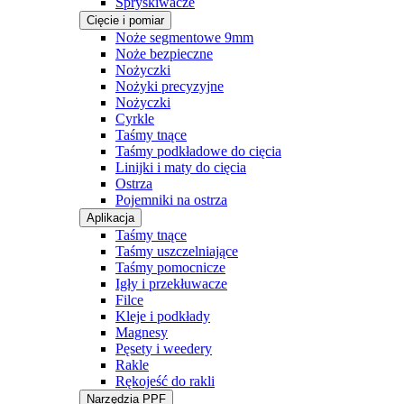
Spryskiwacze
Cięcie i pomiar
Noże segmentowe 9mm
Noże bezpieczne
Nożyczki
Nożyki precyzyjne
Nożyczki
Cyrkle
Taśmy tnące
Taśmy podkładowe do cięcia
Linijki i maty do cięcia
Ostrza
Pojemniki na ostrza
Aplikacja
Taśmy tnące
Taśmy uszczelniające
Taśmy pomocnicze
Igły i przekłuwacze
Filce
Kleje i podkłady
Magnesy
Pęsety i weedery
Rakle
Rękojeść do rakli
Narzędzia PPF