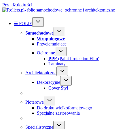
Przejdź do treści
☰ FOLIE
Samochodowe
Wrappingowe
Przyciemniające
Ochronne
PPF
(Paint Protection Film)
Laminaty
Architektoniczne
Dekoracyjne
Cover Styl
Ploterowe
Do druku wielkoformatowego
Specjalne zastosowania
Specialistyczne