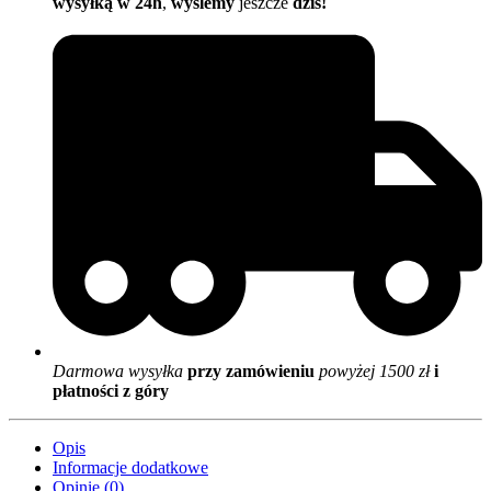
wysyłką w 24h
,
wyślemy
jeszcze
dziś!
Darmowa wysyłka
przy zamówieniu
powyżej 1500 zł
i
płatności z góry
Opis
Informacje dodatkowe
Opinie (0)