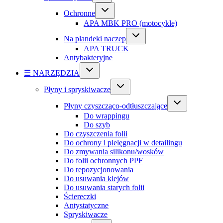
Ochronne
APA MBK PRO (motocykle)
Na plandeki naczep
APA TRUCK
Antybakteryjne
☰ NARZĘDZIA
Płyny i spryskiwacze
Płyny czyszcząco-odtłuszczające
Do wrappingu
Do szyb
Do czyszczenia folii
Do ochrony i pielęgnacji w detailingu
Do zmywania silikonu/wosków
Do folii ochronnych PPF
Do repozycjonowania
Do usuwania klejów
Do usuwania starych folii
Ściereczki
Antystatyczne
Spryskiwacze