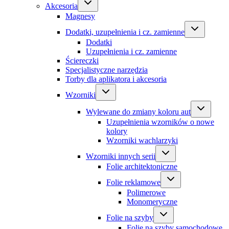
Akcesoria
Magnesy
Dodatki, uzupełnienia i cz. zamienne
Dodatki
Uzupełnienia i cz. zamienne
Ściereczki
Specjalistyczne narzędzia
Torby dla aplikatora i akcesoria
Wzorniki
Wylewane do zmiany koloru aut
Uzupełnienia wzorników o nowe
kolory
Wzorniki wachlarzyki
Wzorniki innych serii
Folie architektoniczne
Folie reklamowe
Polimerowe
Monomeryczne
Folie na szyby
Folie na szyby samochodowe