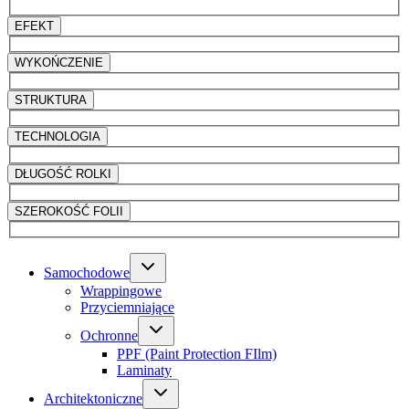
EFEKT
WYKOŃCZENIE
STRUKTURA
TECHNOLOGIA
DŁUGOŚĆ ROLKI
SZEROKOŚĆ FOLII
Samochodowe
Wrappingowe
Przyciemniające
Ochronne
PPF (Paint Protection FIlm)
Laminaty
Architektoniczne