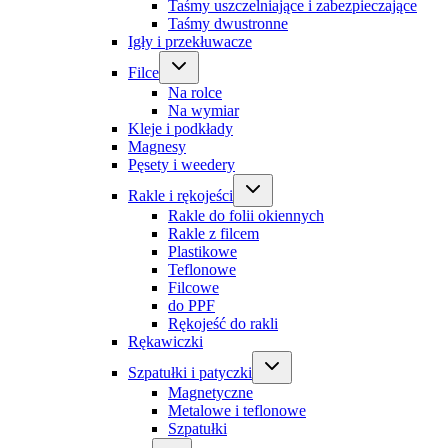
Taśmy uszczelniające i zabezpieczające
Taśmy dwustronne
Igły i przekłuwacze
Filce
Na rolce
Na wymiar
Kleje i podkłady
Magnesy
Pęsety i weedery
Rakle i rękojeści
Rakle do folii okiennych
Rakle z filcem
Plastikowe
Teflonowe
Filcowe
do PPF
Rękojeść do rakli
Rękawiczki
Szpatułki i patyczki
Magnetyczne
Metalowe i teflonowe
Szpatułki