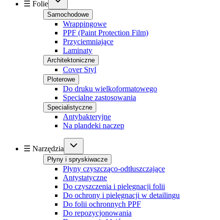
☰ Folie
Samochodowe
Wrappingowe
PPF (Paint Protection Film)
Przyciemniające
Laminaty
Architektoniczne
Cover Styl
Ploterowe
Do druku wielkoformatowego
Specialne zastosowania
Specialistyczne
Antybakteryjne
Na plandeki naczep
☰ Narzędzia
Płyny i spryskiwacze
Płyny czyszcząco-odtłuszczające
Antystatyczne
Do czyszczenia i pielęgnacji folii
Do ochrony i pielęgnacji w detailingu
Do folii ochronnych PPF
Do repozycjonowania