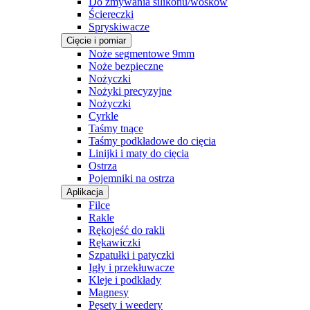
Do zmywania silikonu/wosków
Ściereczki
Spryskiwacze
Cięcie i pomiar
Noże segmentowe 9mm
Noże bezpieczne
Nożyczki
Nożyki precyzyjne
Nożyczki
Cyrkle
Taśmy tnące
Taśmy podkładowe do cięcia
Linijki i maty do cięcia
Ostrza
Pojemniki na ostrza
Aplikacja
Filce
Rakle
Rękojeść do rakli
Rękawiczki
Szpatułki i patyczki
Igły i przekłuwacze
Kleje i podkłady
Magnesy
Pęsety i weedery