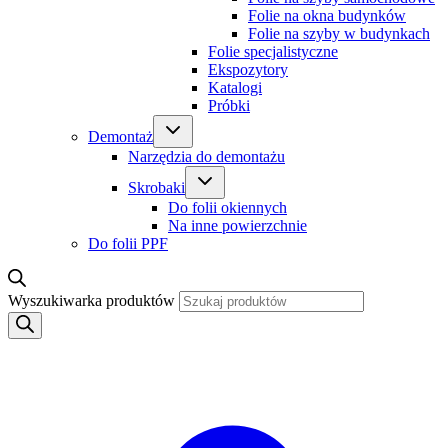
Folie na okna budynków
Folie na szyby w budynkach
Folie specjalistyczne
Ekspozytory
Katalogi
Próbki
Demontaż
Narzędzia do demontażu
Skrobaki
Do folii okiennych
Na inne powierzchnie
Do folii PPF
Wyszukiwarka produktów