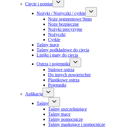
Cięcie i pomiar
Nożyki / Nożyczki / cyrkle
Noże segmentowe 9mm
Noże bezpieczne
Nożyki precyzyjne
Nożyczki
Cyrkle
Taśmy tnące
Taśmy podkładowe do cięcia
Linijki i maty do cięcia
Ostrza i pojemniki
Stalowe ostrza
Do innych powierzchni
Plastikowe ostrza
Pojemniki
Aplikacja
Taśmy
Taśmy uszczelniające
Taśmy tnące
Taśmy pomocnicze
Taśmy maskujące i pomocnicze