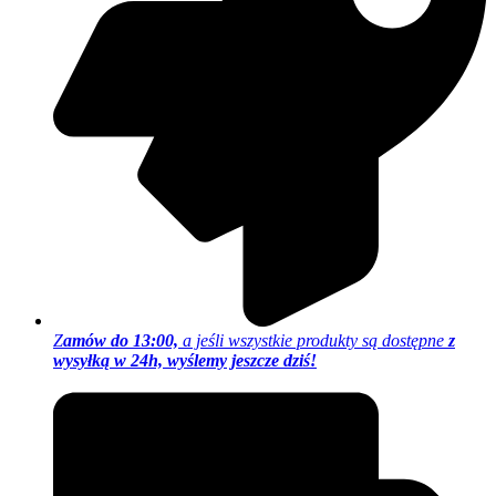
Z
amów do 13:00,
a jeśli wszystkie produkty są dostępne
z
wysyłką w 24h, wyślemy jeszcze dziś!