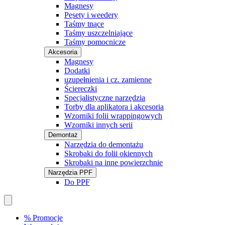
Magnesy
Pęsety i weedery
Taśmy tnące
Taśmy uszczelniające
Taśmy pomocnicze
Akcesoria
Magnesy
Dodatki
uzupełnienia i cz. zamienne
Ściereczki
Specjalistyczne narzędzia
Torby dla aplikatora i akcesoria
Wzorniki folii wrappingowych
Wzorniki innych serii
Demontaż
Narzędzia do demontażu
Skrobaki do folii okiennych
Skrobaki na inne powierzchnie
Narzędzia PPF
Do PPF
% Promocje