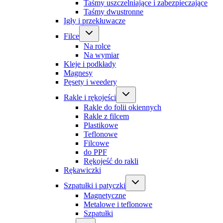
Taśmy uszczelniające i zabezpieczające
Taśmy dwustronne
Igły i przekłuwacze
Filce
Na rolce
Na wymiar
Kleje i podkłady
Magnesy
Pęsety i weedery
Rakle i rękojeści
Rakle do folii okiennych
Rakle z filcem
Plastikowe
Teflonowe
Filcowe
do PPF
Rękojeść do rakli
Rękawiczki
Szpatułki i patyczki
Magnetyczne
Metalowe i teflonowe
Szpatułki