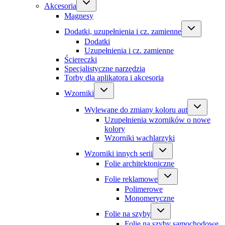
Akcesoria
Magnesy
Dodatki, uzupełnienia i cz. zamienne
Dodatki
Uzupełnienia i cz. zamienne
Ściereczki
Specjalistyczne narzędzia
Torby dla aplikatora i akcesoria
Wzorniki
Wylewane do zmiany koloru aut
Uzupełnienia wzorników o nowe
kolory
Wzorniki wachlarzyki
Wzorniki innych serii
Folie architektoniczne
Folie reklamowe
Polimerowe
Monomeryczne
Folie na szyby
Folie na szyby samochodowe