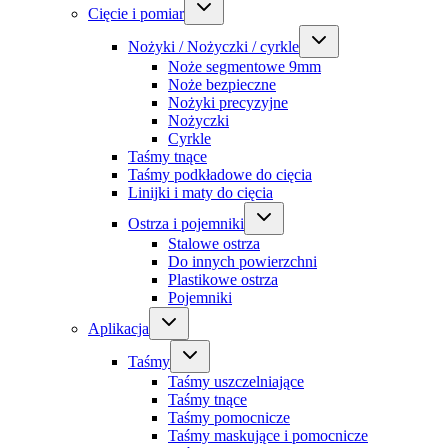
Cięcie i pomiar
Nożyki / Nożyczki / cyrkle
Noże segmentowe 9mm
Noże bezpieczne
Nożyki precyzyjne
Nożyczki
Cyrkle
Taśmy tnące
Taśmy podkładowe do cięcia
Linijki i maty do cięcia
Ostrza i pojemniki
Stalowe ostrza
Do innych powierzchni
Plastikowe ostrza
Pojemniki
Aplikacja
Taśmy
Taśmy uszczelniające
Taśmy tnące
Taśmy pomocnicze
Taśmy maskujące i pomocnicze