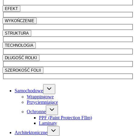
EFEKT
WYKOŃCZENIE
STRUKTURA
TECHNOLOGIA
DŁUGOŚĆ ROLKI
SZEROKOŚĆ FOLII
Samochodowe
Wrappingowe
Przyciemniające
Ochronne
PPF (Paint Protection FIlm)
Laminaty
Architektoniczne