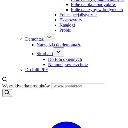
Folie na okna budynków
Folie na szyby w budynkach
Folie specjalistyczne
Ekspozytory
Katalogi
Próbki
Demontaż
Narzędzia do demontażu
Skrobaki
Do folii okiennych
Na inne powierzchnie
Do folii PPF
Wyszukiwarka produktów