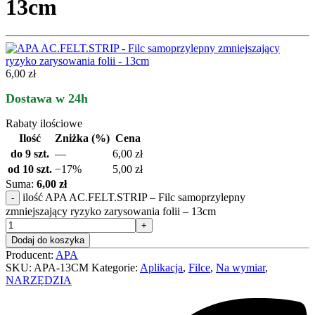
13cm
6,00 zł
Dostawa w 24h
Rabaty ilościowe
Ilość
Zniżka (%)
Cena
do 9 szt.
—
6,00
zł
od 10 szt.
−17%
5,00
zł
Suma:
6,00 zł
ilość APA AC.FELT.STRIP – Filc samoprzylepny
zmniejszający ryzyko zarysowania folii – 13cm
Dodaj do koszyka
Producent:
APA
SKU:
APA-13CM
Kategorie:
Aplikacja
,
Filce
,
Na wymiar
,
NARZĘDZIA