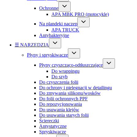
Ochronne
APA MBK PRO (motocykle)
Na plandeki naczep
APA TRUCK
Antybakteryjne
☰ NARZĘDZIA
Płyny i spryskiwacze
Płyny czyszcząco-odtłuszczające
Do wrappingu
Do szyb
Do czyszczenia folii
Do ochrony i pielęgnacji w detailingu
Do zmywania silikonu/wosków
Do folii ochronnych PPF
Do repozycjonowania
Do usuwania klejów
Do usuwania starych folii
Ściereczki
Antystatyczne
Spryskiwacze