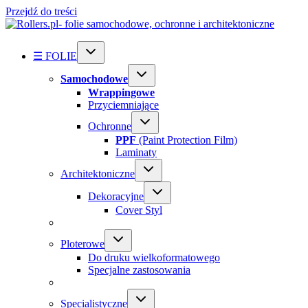
Przejdź do treści
☰ FOLIE
Samochodowe
Wrappingowe
Przyciemniające
Ochronne
PPF
(Paint Protection Film)
Laminaty
Architektoniczne
Dekoracyjne
Cover Styl
Ploterowe
Do druku wielkoformatowego
Specjalne zastosowania
Specialistyczne