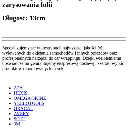
zarysowania folii
Długość: 13cm
Specjalizujemy się w dystrybucji najwyższej jakości folii
wylewanych do oklejania samochodów i innych pojazdów oraz
profesjonalnych narzędzi do car wrappingu. Dzięki wieloletniemu
doświadczeniu gwarantujemy ekspresową dostawę i szeroki wybór
produktów renomowanych marek.
APA
HEXIS
OMEGA-SKINZ
YELLOTOOLS
ORACAL
AVERY
SOTT
3M