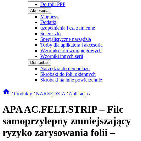
Do folii PPF
Akcesoria
Magnesy
Dodatki
uzupełnienia i cz. zamienne
Ściereczki
Specjalistyczne narzędzia
Torby dla aplikatora i akcesoria
Wzorniki folii wrappingowych
Wzorniki innych serii
Demontaż
Narzędzia do demontażu
Skrobaki do folii okiennych
Skrobaki na inne powierzchnie
/
Produkty
/
NARZĘDZIA
/
Aplikacja
/
APA AC.FELT.STRIP – Filc
samoprzylepny zmniejszający
ryzyko zarysowania folii –