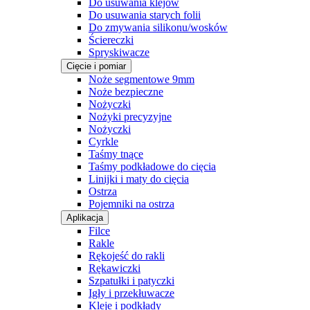
Do usuwania klejów
Do usuwania starych folii
Do zmywania silikonu/wosków
Ściereczki
Spryskiwacze
Cięcie i pomiar
Noże segmentowe 9mm
Noże bezpieczne
Nożyczki
Nożyki precyzyjne
Nożyczki
Cyrkle
Taśmy tnące
Taśmy podkładowe do cięcia
Linijki i maty do cięcia
Ostrza
Pojemniki na ostrza
Aplikacja
Filce
Rakle
Rękojeść do rakli
Rękawiczki
Szpatułki i patyczki
Igły i przekłuwacze
Kleje i podkłady