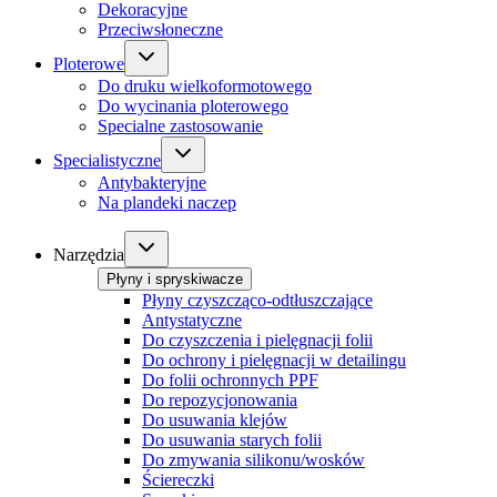
Dekoracyjne
Przeciwsłoneczne
Ploterowe
Do druku wielkoformotowego
Do wycinania ploterowego
Specialne zastosowanie
Specialistyczne
Antybakteryjne
Na plandeki naczep
Narzędzia
Płyny i spryskiwacze
Płyny czyszcząco-odtłuszczające
Antystatyczne
Do czyszczenia i pielęgnacji folii
Do ochrony i pielęgnacji w detailingu
Do folii ochronnych PPF
Do repozycjonowania
Do usuwania klejów
Do usuwania starych folii
Do zmywania silikonu/wosków
Ściereczki