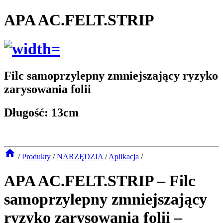
APA AC.FELT.STRIP
Filc samoprzylepny zmniejszający ryzyko
zarysowania folii
Długość: 13cm
/
Produkty
/
NARZĘDZIA
/
Aplikacja
/
APA AC.FELT.STRIP – Filc
samoprzylepny zmniejszający
ryzyko zarysowania folii –