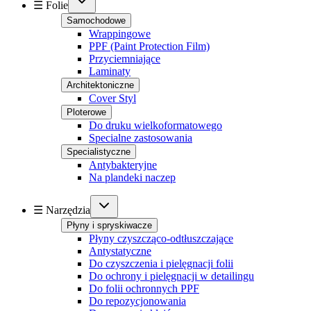
☰ Folie
Samochodowe
Wrappingowe
PPF (Paint Protection Film)
Przyciemniające
Laminaty
Architektoniczne
Cover Styl
Ploterowe
Do druku wielkoformatowego
Specialne zastosowania
Specialistyczne
Antybakteryjne
Na plandeki naczep
☰ Narzędzia
Płyny i spryskiwacze
Płyny czyszcząco-odtłuszczające
Antystatyczne
Do czyszczenia i pielęgnacji folii
Do ochrony i pielęgnacji w detailingu
Do folii ochronnych PPF
Do repozycjonowania