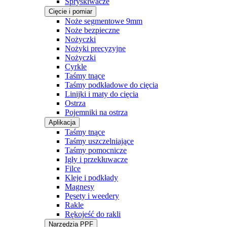
Spryskiwacze
Cięcie i pomiar
Noże segmentowe 9mm
Noże bezpieczne
Nożyczki
Nożyki precyzyjne
Nożyczki
Cyrkle
Taśmy tnące
Taśmy podkładowe do cięcia
Linijki i maty do cięcia
Ostrza
Pojemniki na ostrza
Aplikacja
Taśmy tnące
Taśmy uszczelniające
Taśmy pomocnicze
Igły i przekłuwacze
Filce
Kleje i podkłady
Magnesy
Pęsety i weedery
Rakle
Rękojeść do rakli
Narzędzia PPF