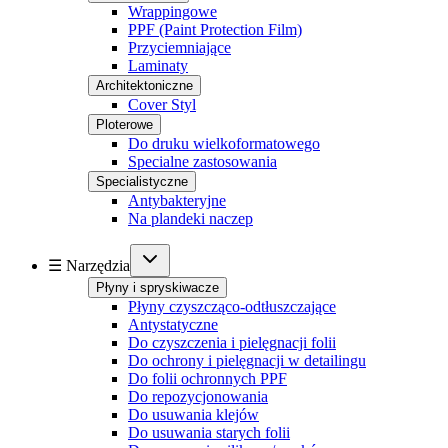
Wrappingowe
PPF (Paint Protection Film)
Przyciemniające
Laminaty
Architektoniczne
Cover Styl
Ploterowe
Do druku wielkoformatowego
Specialne zastosowania
Specialistyczne
Antybakteryjne
Na plandeki naczep
☰ Narzędzia
Płyny i spryskiwacze
Płyny czyszcząco-odtłuszczające
Antystatyczne
Do czyszczenia i pielęgnacji folii
Do ochrony i pielęgnacji w detailingu
Do folii ochronnych PPF
Do repozycjonowania
Do usuwania klejów
Do usuwania starych folii