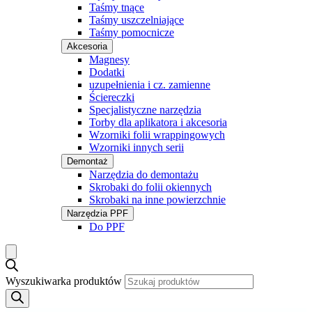
Taśmy tnące
Taśmy uszczelniające
Taśmy pomocnicze
Akcesoria
Magnesy
Dodatki
uzupełnienia i cz. zamienne
Ściereczki
Specjalistyczne narzędzia
Torby dla aplikatora i akcesoria
Wzorniki folii wrappingowych
Wzorniki innych serii
Demontaż
Narzędzia do demontażu
Skrobaki do folii okiennych
Skrobaki na inne powierzchnie
Narzędzia PPF
Do PPF
Wyszukiwarka produktów