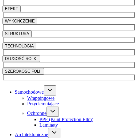
EFEKT
WYKOŃCZENIE
STRUKTURA
TECHNOLOGIA
DŁUGOŚĆ ROLKI
SZEROKOŚĆ FOLII
Samochodowe
Wrappingowe
Przyciemniające
Ochronne
PPF (Paint Protection FIlm)
Laminaty
Architektoniczne