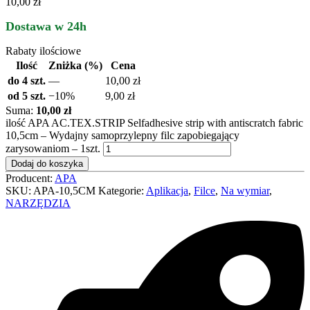
10,00 zł
Dostawa w 24h
Rabaty ilościowe
Ilość
Zniżka (%)
Cena
do 4 szt.
—
10,00
zł
od 5 szt.
−10%
9,00
zł
Suma:
10,00 zł
ilość APA AC.TEX.STRIP Selfadhesive strip with antiscratch fabric
10,5cm – Wydajny samoprzylepny filc zapobiegający
zarysowaniom – 1szt.
Dodaj do koszyka
Producent:
APA
SKU:
APA-10,5CM
Kategorie:
Aplikacja
,
Filce
,
Na wymiar
,
NARZĘDZIA