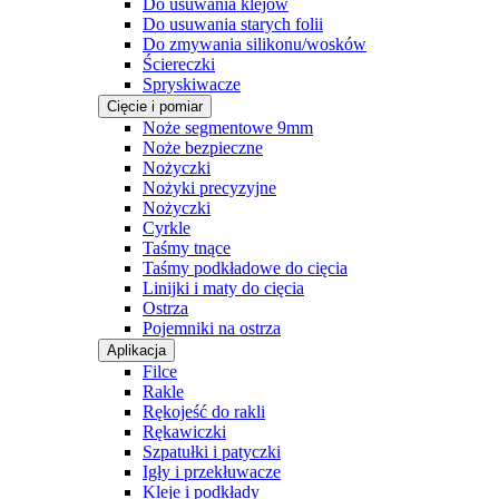
Do usuwania klejów
Do usuwania starych folii
Do zmywania silikonu/wosków
Ściereczki
Spryskiwacze
Cięcie i pomiar
Noże segmentowe 9mm
Noże bezpieczne
Nożyczki
Nożyki precyzyjne
Nożyczki
Cyrkle
Taśmy tnące
Taśmy podkładowe do cięcia
Linijki i maty do cięcia
Ostrza
Pojemniki na ostrza
Aplikacja
Filce
Rakle
Rękojeść do rakli
Rękawiczki
Szpatułki i patyczki
Igły i przekłuwacze
Kleje i podkłady