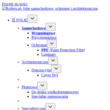
Przejdź do treści
☰ FOLIE
Samochodowe
Wrappingowe
Przyciemniające
Ochronne
PPF
(Paint Protection Film)
Laminaty
Architektoniczne
Dekoracyjne
Cover Styl
Ploterowe
Do druku wielkoformatowego
Specjalne zastosowania
Specialistyczne