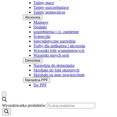
Taśmy tnące
Taśmy uszczelniające
Taśmy pomocnicze
Akcesoria
Magnesy
Dodatki
uzupełnienia i cz. zamienne
Ściereczki
Specjalistyczne narzędzia
Torby dla aplikatora i akcesoria
Wzorniki folii wrappingowych
Wzorniki innych serii
Demontaż
Narzędzia do demontażu
Skrobaki do folii okiennych
Skrobaki na inne powierzchnie
Narzędzia PPF
Do PPF
Wyszukiwarka produktów