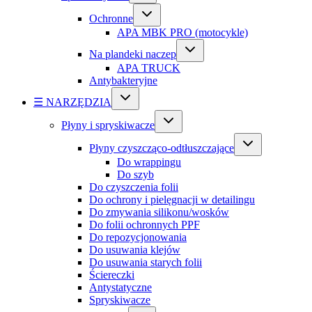
Ochronne
APA MBK PRO (motocykle)
Na plandeki naczep
APA TRUCK
Antybakteryjne
☰ NARZĘDZIA
Płyny i spryskiwacze
Płyny czyszcząco-odtłuszczające
Do wrappingu
Do szyb
Do czyszczenia folii
Do ochrony i pielęgnacji w detailingu
Do zmywania silikonu/wosków
Do folii ochronnych PPF
Do repozycjonowania
Do usuwania klejów
Do usuwania starych folii
Ściereczki
Antystatyczne
Spryskiwacze