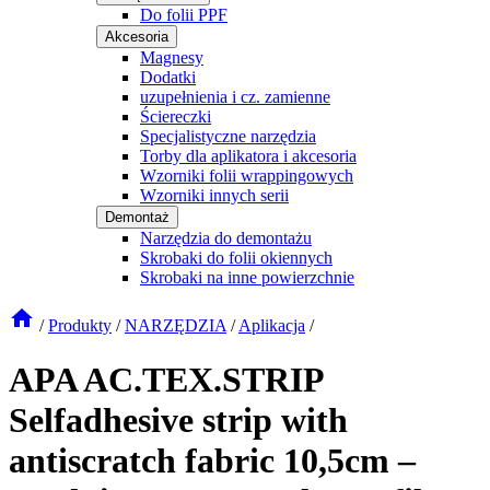
Do folii PPF
Akcesoria
Magnesy
Dodatki
uzupełnienia i cz. zamienne
Ściereczki
Specjalistyczne narzędzia
Torby dla aplikatora i akcesoria
Wzorniki folii wrappingowych
Wzorniki innych serii
Demontaż
Narzędzia do demontażu
Skrobaki do folii okiennych
Skrobaki na inne powierzchnie
/
Produkty
/
NARZĘDZIA
/
Aplikacja
/
APA AC.TEX.STRIP
Selfadhesive strip with
antiscratch fabric 10,5cm –