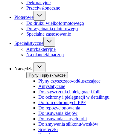
Dekoracyjne
Przeciwsłoneczne
Ploterowe
Do druku wielkoformotowego
Do wycinania ploterowego
Specialne zastosowanie
Specialistyczne
Antybakteryjne
Na plandeki naczep
Narzędzia
Płyny i spryskiwacze
Płyny czyszcząco-odtłuszczające
Antystatyczne
Do czyszczenia i pielęgnacji folii
Do ochrony i pielęgnacji w detailingu
Do folii ochronnych PPF
Do repozycjonowania
Do usuwania klejów
Do usuwania starych folii
Do zmywania silikonu/wosków
Ściereczki