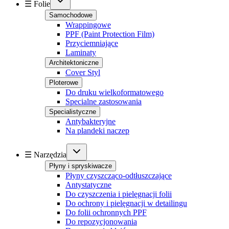
☰ Folie
Samochodowe
Wrappingowe
PPF (Paint Protection Film)
Przyciemniające
Laminaty
Architektoniczne
Cover Styl
Ploterowe
Do druku wielkoformatowego
Specialne zastosowania
Specialistyczne
Antybakteryjne
Na plandeki naczep
☰ Narzędzia
Płyny i spryskiwacze
Płyny czyszcząco-odtłuszczające
Antystatyczne
Do czyszczenia i pielęgnacji folii
Do ochrony i pielęgnacji w detailingu
Do folii ochronnych PPF
Do repozycjonowania