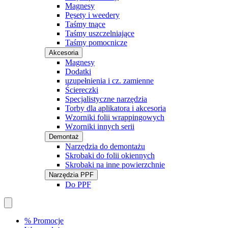
Magnesy
Pęsety i weedery
Taśmy tnące
Taśmy uszczelniające
Taśmy pomocnicze
Akcesoria
Magnesy
Dodatki
uzupełnienia i cz. zamienne
Ściereczki
Specjalistyczne narzędzia
Torby dla aplikatora i akcesoria
Wzorniki folii wrappingowych
Wzorniki innych serii
Demontaż
Narzędzia do demontażu
Skrobaki do folii okiennych
Skrobaki na inne powierzchnie
Narzędzia PPF
Do PPF
% Promocje