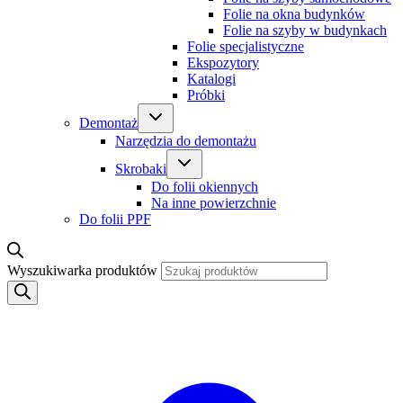
Folie na okna budynków
Folie na szyby w budynkach
Folie specjalistyczne
Ekspozytory
Katalogi
Próbki
Demontaż
Narzędzia do demontażu
Skrobaki
Do folii okiennych
Na inne powierzchnie
Do folii PPF
Wyszukiwarka produktów