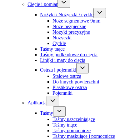
Cięcie i pomiar
Nożyki / Nożyczki / cyrkle
Noże segmentowe 9mm
Noże bezpieczne
Nożyki precyzyjne
Nożyczki
Cyrkle
Taśmy tnące
Taśmy podkładowe do cięcia
Linijki i maty do cięcia
Ostrza i pojemniki
Stalowe ostrza
Do innych powierzchni
Plastikowe ostrza
Pojemniki
Aplikacja
Taśmy
Taśmy uszczelniające
Taśmy tnące
Taśmy pomocnicze
Taśmy maskujące i pomocnicze