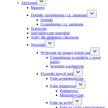
Akcesoria
Magnesy
Dodatki, uzupełnienia i cz. zamienne
Dodatki
Uzupełnienia i cz. zamienne
Ściereczki
Specjalistyczne narzędzia
Torby dla aplikatora i akcesoria
Wzorniki
Wylewane do zmiany koloru aut
Uzupełnienia wzorników o nowe
kolory
Wzorniki wachlarzyki
Wzorniki innych serii
Folie architektoniczne
Folie reklamowe
Polimerowe
Monomeryczne
Folie na szyby
Folie na szyby samochodowe