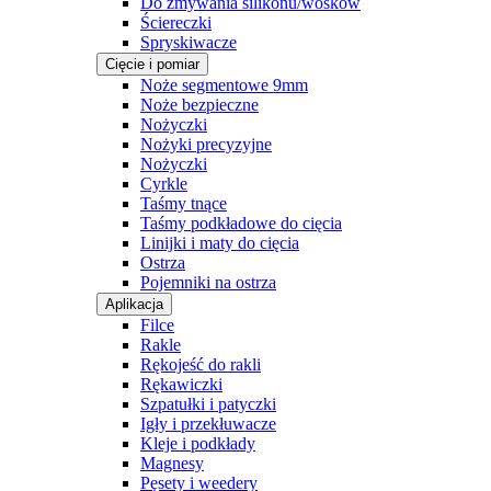
Do zmywania silikonu/wosków
Ściereczki
Spryskiwacze
Cięcie i pomiar
Noże segmentowe 9mm
Noże bezpieczne
Nożyczki
Nożyki precyzyjne
Nożyczki
Cyrkle
Taśmy tnące
Taśmy podkładowe do cięcia
Linijki i maty do cięcia
Ostrza
Pojemniki na ostrza
Aplikacja
Filce
Rakle
Rękojeść do rakli
Rękawiczki
Szpatułki i patyczki
Igły i przekłuwacze
Kleje i podkłady
Magnesy
Pęsety i weedery