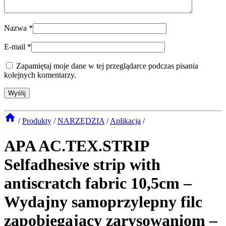
Nazwa
*
E-mail
*
Zapamiętaj moje dane w tej przeglądarce podczas pisania
kolejnych komentarzy.
/
Produkty
/
NARZĘDZIA
/
Aplikacja
/
APA AC.TEX.STRIP
Selfadhesive strip with
antiscratch fabric 10,5cm –
Wydajny samoprzylepny filc
zapobiegający zarysowaniom –