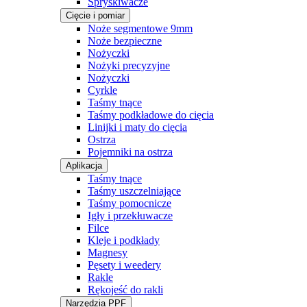
Spryskiwacze
Cięcie i pomiar
Noże segmentowe 9mm
Noże bezpieczne
Nożyczki
Nożyki precyzyjne
Nożyczki
Cyrkle
Taśmy tnące
Taśmy podkładowe do cięcia
Linijki i maty do cięcia
Ostrza
Pojemniki na ostrza
Aplikacja
Taśmy tnące
Taśmy uszczelniające
Taśmy pomocnicze
Igły i przekłuwacze
Filce
Kleje i podkłady
Magnesy
Pęsety i weedery
Rakle
Rękojeść do rakli
Narzędzia PPF