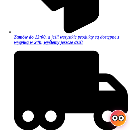
Z
amów do 13:00,
a jeśli wszystkie produkty są dostępne
z
wysyłką w 24h, wyślemy jeszcze dziś!