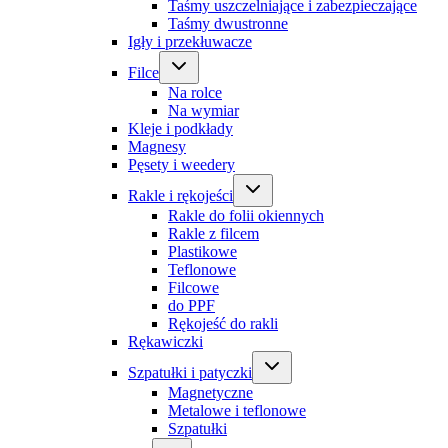
Taśmy uszczelniające i zabezpieczające
Taśmy dwustronne
Igły i przekłuwacze
Filce
Na rolce
Na wymiar
Kleje i podkłady
Magnesy
Pęsety i weedery
Rakle i rękojeści
Rakle do folii okiennych
Rakle z filcem
Plastikowe
Teflonowe
Filcowe
do PPF
Rękojeść do rakli
Rękawiczki
Szpatułki i patyczki
Magnetyczne
Metalowe i teflonowe
Szpatułki