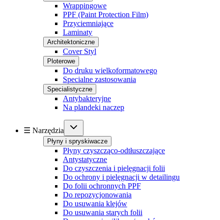
Wrappingowe
PPF (Paint Protection Film)
Przyciemniające
Laminaty
Architektoniczne
Cover Styl
Ploterowe
Do druku wielkoformatowego
Specialne zastosowania
Specialistyczne
Antybakteryjne
Na plandeki naczep
☰ Narzędzia
Płyny i spryskiwacze
Płyny czyszcząco-odtłuszczające
Antystatyczne
Do czyszczenia i pielęgnacji folii
Do ochrony i pielęgnacji w detailingu
Do folii ochronnych PPF
Do repozycjonowania
Do usuwania klejów
Do usuwania starych folii