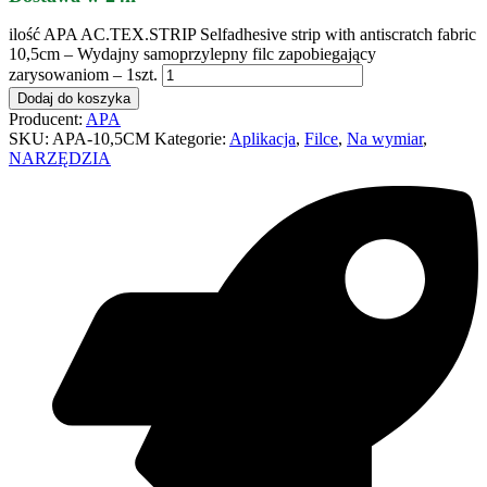
ilość APA AC.TEX.STRIP Selfadhesive strip with antiscratch fabric
10,5cm – Wydajny samoprzylepny filc zapobiegający
zarysowaniom – 1szt.
Dodaj do koszyka
Producent:
APA
SKU:
APA-10,5CM
Kategorie:
Aplikacja
,
Filce
,
Na wymiar
,
NARZĘDZIA