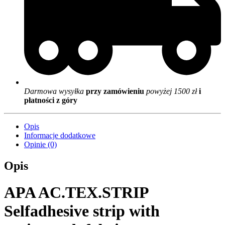
Darmowa wysyłka
przy zamówieniu
powyżej 1500 zł
i
płatności z góry
Opis
Informacje dodatkowe
Opinie (0)
Opis
APA AC.TEX.STRIP
Selfadhesive strip with