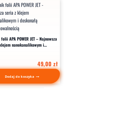
 folii APA POWER JET – Najnowsza
 klejem nanokanalikowym i
łą repozycjowalnością
49,00
zł
Dodaj do koszyka