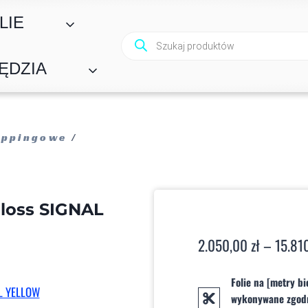
LIE
Wyszukiwarka
produktów
ĘDZIA
ppingowe
/
loss SIGNAL
2.050,00
zł
–
15.81
Folie na [metry b
wykonywane zgodni