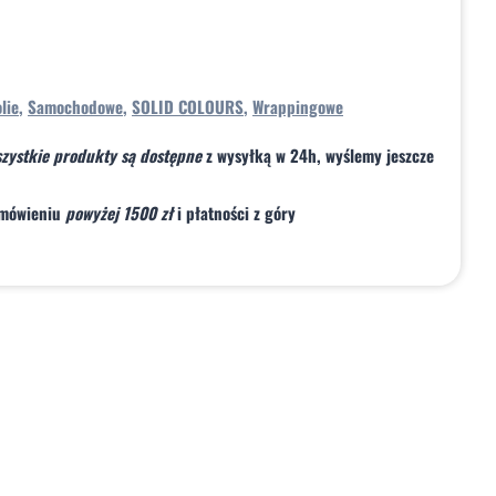
Gloss
SIGNAL
YELLOW
lie
,
Samochodowe
,
SOLID COLOURS
,
Wrappingowe
wszystkie produkty są dostępne
z wysyłką w 24h
,
wyślemy
jeszcze
amówieniu
powyżej 1500 zł
i płatności z góry