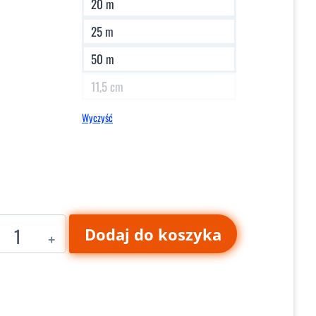
20 m
25 m
50 m
11,5 cm
Wyczyść
ilość
Dodaj do koszyka
APA
POWER
JET
(JP/995)