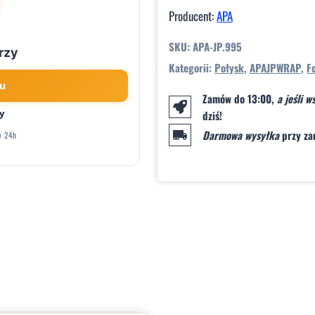
Producent:
APA
SKU:
APA-JP.995
rzy
Kategorii:
Połysk
,
APAJPWRAP
,
Fo
u
Zamów do 13:00
,
a jeśli 
y
dziś!
Darmowa wysyłka
przy z
w 24h