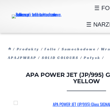
Przejdź
☰ FO
do
treści
☰ NARZ
/
Produkty
/
Folie
/
Samochodowe
/
Wra
APAJPWRAP
/
SOLID COLOURS
/
Połysk
/
APA POWER JET (JP/995) G
YELLOW