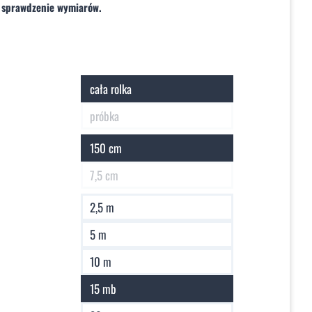
 sprawdzenie wymiarów.
cała rolka
próbka
150 cm
7,5 cm
2,5 m
5 m
10 m
15 mb