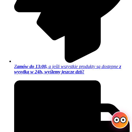
Z
amów do 13:00,
a jeśli wszystkie produkty są dostępne
z
wysyłką w 24h, wyślemy jeszcze dziś!