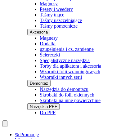
Magnesy
Pęsety i weedery
Taśmy tnące
Taśmy uszczelniające
Taśmy pomocnicze
Akcesoria
Magnesy
Dodatki
uzupełnienia i cz. zamienne
Ściereczki
Specjalistyczne narzędzia
Torby dla aplikatora i akcesoria
Wzorniki folii wrappingowych
Wzorniki innych serii
Demontaż
Narzędzia do demontażu
Skrobaki do folii okiennych
Skrobaki na inne powierzchnie
Narzędzia PPF
Do PPF
% Promocje