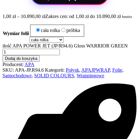
1,00
zł
–
10.890,00
zł
Zakres cen: od 1,00 zł do 10.890,00 zł
brutto
cała rolka
próbka
Wymiar folii
ilość APA POWER JET (JP/R94.6) Gloss WARRIOR GREEN
Dodaj do koszyka
Producent:
APA
SKU:
APA-JP.R94.6
Kategorii:
Połysk
,
APAJPWRAP
,
Folie
,
Samochodowe
,
SOLID COLOURS
,
Wrappingowe