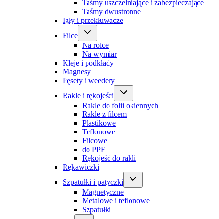
Taśmy uszczelniające i zabezpieczające
Taśmy dwustronne
Igły i przekłuwacze
Filce
Na rolce
Na wymiar
Kleje i podkłady
Magnesy
Pęsety i weedery
Rakle i rękojeści
Rakle do folii okiennych
Rakle z filcem
Plastikowe
Teflonowe
Filcowe
do PPF
Rękojeść do rakli
Rękawiczki
Szpatułki i patyczki
Magnetyczne
Metalowe i teflonowe
Szpatułki