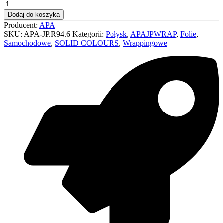
Dodaj do koszyka
Producent:
APA
SKU:
APA-JP.R94.6
Kategorii:
Połysk
,
APAJPWRAP
,
Folie
,
Samochodowe
,
SOLID COLOURS
,
Wrappingowe