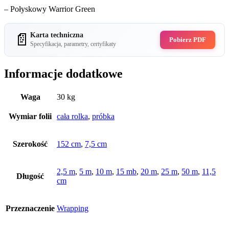
– Połyskowy Warrior Green
📄
Karta techniczna
Pobierz PDF
Specyfikacja, parametry, certyfikaty
Informacje dodatkowe
Waga
30 kg
Wymiar folii
cała rolka
,
próbka
Szerokość
152 cm
,
7,5 cm
2,5 m
,
5 m
,
10 m
,
15 mb
,
20 m
,
25 m
,
50 m
,
11,5
Długość
cm
Przeznaczenie
Wrapping