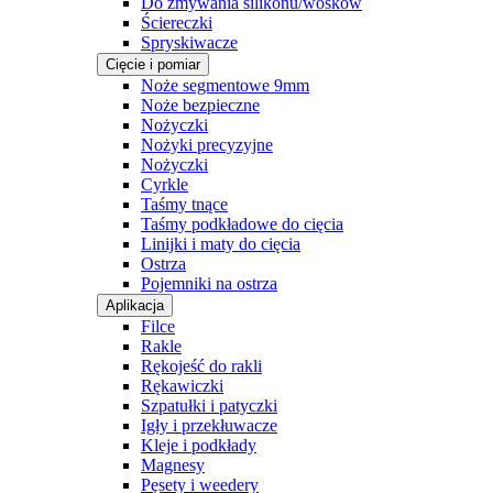
Do zmywania silikonu/wosków
Ściereczki
Spryskiwacze
Cięcie i pomiar
Noże segmentowe 9mm
Noże bezpieczne
Nożyczki
Nożyki precyzyjne
Nożyczki
Cyrkle
Taśmy tnące
Taśmy podkładowe do cięcia
Linijki i maty do cięcia
Ostrza
Pojemniki na ostrza
Aplikacja
Filce
Rakle
Rękojeść do rakli
Rękawiczki
Szpatułki i patyczki
Igły i przekłuwacze
Kleje i podkłady
Magnesy
Pęsety i weedery