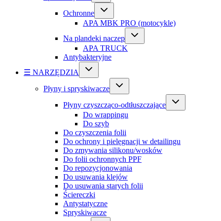
Ochronne
APA MBK PRO (motocykle)
Na plandeki naczep
APA TRUCK
Antybakteryjne
☰ NARZĘDZIA
Płyny i spryskiwacze
Płyny czyszcząco-odtłuszczające
Do wrappingu
Do szyb
Do czyszczenia folii
Do ochrony i pielęgnacji w detailingu
Do zmywania silikonu/wosków
Do folii ochronnych PPF
Do repozycjonowania
Do usuwania klejów
Do usuwania starych folii
Ściereczki
Antystatyczne
Spryskiwacze