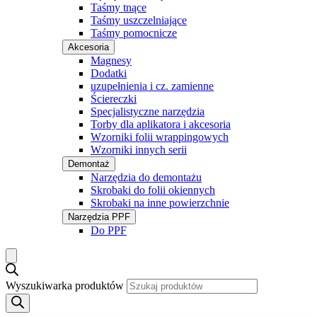
Taśmy tnące
Taśmy uszczelniające
Taśmy pomocnicze
Akcesoria
Magnesy
Dodatki
uzupełnienia i cz. zamienne
Ściereczki
Specjalistyczne narzędzia
Torby dla aplikatora i akcesoria
Wzorniki folii wrappingowych
Wzorniki innych serii
Demontaż
Narzędzia do demontażu
Skrobaki do folii okiennych
Skrobaki na inne powierzchnie
Narzędzia PPF
Do PPF
Wyszukiwarka produktów