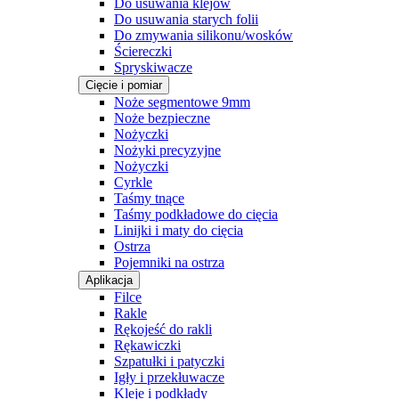
Do usuwania klejów
Do usuwania starych folii
Do zmywania silikonu/wosków
Ściereczki
Spryskiwacze
Cięcie i pomiar
Noże segmentowe 9mm
Noże bezpieczne
Nożyczki
Nożyki precyzyjne
Nożyczki
Cyrkle
Taśmy tnące
Taśmy podkładowe do cięcia
Linijki i maty do cięcia
Ostrza
Pojemniki na ostrza
Aplikacja
Filce
Rakle
Rękojeść do rakli
Rękawiczki
Szpatułki i patyczki
Igły i przekłuwacze
Kleje i podkłady