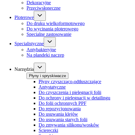
Dekoracyjne
Przeciwsłoneczne
Ploterowe
Do druku wielkoformotowego
Do wycinania ploterowego
Specialne zastosowanie
Specialistyczne
Antybakteryjne
Na plandeki naczep
Narzędzia
Płyny i spryskiwacze
Płyny czyszcząco-odtłuszczające
Antystatyczne
Do czyszczenia i pielęgnacji folii
Do ochrony i pielęgnacji w detailingu
Do folii ochronnych PPF
Do repozycjonowania
Do usuwania klejów
Do usuwania starych folii
Do zmywania silikonu/wosków
Ściereczki