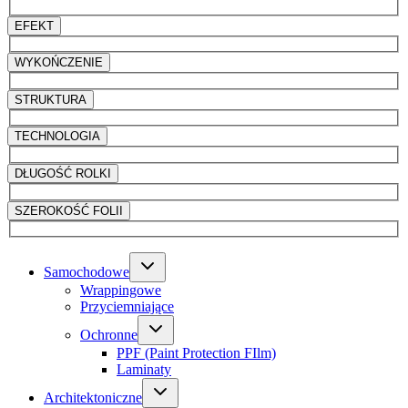
EFEKT
WYKOŃCZENIE
STRUKTURA
TECHNOLOGIA
DŁUGOŚĆ ROLKI
SZEROKOŚĆ FOLII
Samochodowe
Wrappingowe
Przyciemniające
Ochronne
PPF (Paint Protection FIlm)
Laminaty
Architektoniczne