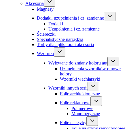
Akcesoria
Magnesy
Dodatki, uzupełnienia i cz. zamienne
Dodatki
Uzupełnienia i cz. zamienne
Ściereczki
Specjalistyczne narzędzia
Torby dla aplikatora i akcesoria
Wzorniki
Wylewane do zmiany koloru aut
Uzupełnienia wzorników o nowe
kolory
Wzorniki wachlarzyki
Wzorniki innych serii
Folie architektoniczne
Folie reklamowe
Polimerowe
Monomeryczne
Folie na szyby
Folie na szyby samochodowe