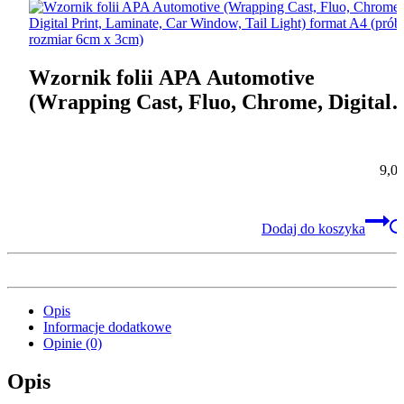
Wzornik folii APA Automotive
(Wrapping Cast, Fluo, Chrome, Digital
Print, Laminate, Car Window, Tail Ligh
format A4 (próbki rozmiar 6cm x 3cm)
9,0
Dodaj do koszyka
Opis
Informacje dodatkowe
Opinie (0)
Opis