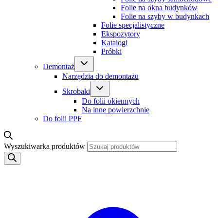
Folie na okna budynków
Folie na szyby w budynkach
Folie specjalistyczne
Ekspozytory
Katalogi
Próbki
Demontaż
Narzędzia do demontażu
Skrobaki
Do folii okiennych
Na inne powierzchnie
Do folii PPF
Wyszukiwarka produktów