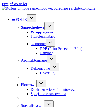
Przejdź do treści
☰ FOLIE
Samochodowe
Wrappingowe
Przyciemniające
Ochronne
PPF
(Paint Protection Film)
Laminaty
Architektoniczne
Dekoracyjne
Cover Styl
Ploterowe
Do druku wielkoformatowego
Specjalne zastosowania
Specialistyczne