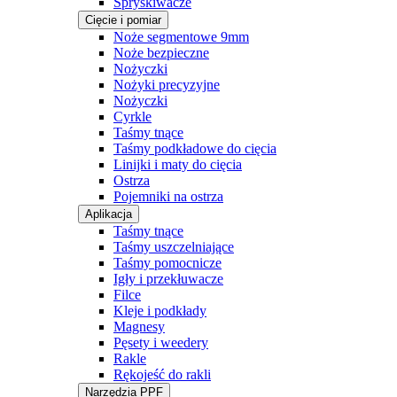
Spryskiwacze
Cięcie i pomiar
Noże segmentowe 9mm
Noże bezpieczne
Nożyczki
Nożyki precyzyjne
Nożyczki
Cyrkle
Taśmy tnące
Taśmy podkładowe do cięcia
Linijki i maty do cięcia
Ostrza
Pojemniki na ostrza
Aplikacja
Taśmy tnące
Taśmy uszczelniające
Taśmy pomocnicze
Igły i przekłuwacze
Filce
Kleje i podkłady
Magnesy
Pęsety i weedery
Rakle
Rękojeść do rakli
Narzędzia PPF