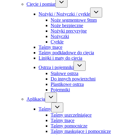
Cięcie i pomiar
Nożyki / Nożyczki / cyrkle
Noże segmentowe 9mm
Noże bezpieczne
Nożyki precyzyjne
Nożyczki
Cyrkle
Taśmy tnące
Taśmy podkładowe do cięcia
Linijki i maty do cięcia
Ostrza i pojemniki
Stalowe ostrza
Do innych powierzchni
Plastikowe ostrza
Pojemniki
Aplikacja
Taśmy
Taśmy uszczelniające
Taśmy tnące
Taśmy pomocnicze
Taśmy maskujące i pomocnicze