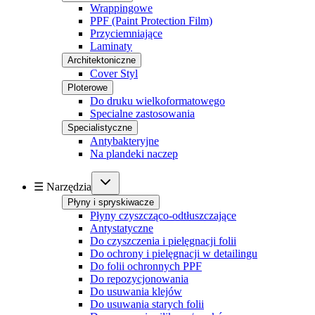
Wrappingowe
PPF (Paint Protection Film)
Przyciemniające
Laminaty
Architektoniczne
Cover Styl
Ploterowe
Do druku wielkoformatowego
Specialne zastosowania
Specialistyczne
Antybakteryjne
Na plandeki naczep
☰ Narzędzia
Płyny i spryskiwacze
Płyny czyszcząco-odtłuszczające
Antystatyczne
Do czyszczenia i pielęgnacji folii
Do ochrony i pielęgnacji w detailingu
Do folii ochronnych PPF
Do repozycjonowania
Do usuwania klejów
Do usuwania starych folii