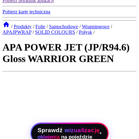
Pobierz poradnik aplikacji
Pobierz kartę techniczną
/
Produkty
/
Folie
/
Samochodowe
/
Wrappingowe
/
APAJPWRAP
/
SOLID COLOURS
/
Połysk
/
APA POWER JET (JP/R94.6)
Gloss WARRIOR GREEN
Sprawdź
wizualizację
▾
oklejenia
na pojeździe