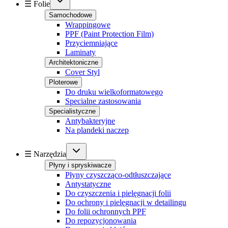
☰ Folie
Samochodowe
Wrappingowe
PPF (Paint Protection Film)
Przyciemniające
Laminaty
Architektoniczne
Cover Styl
Ploterowe
Do druku wielkoformatowego
Specialne zastosowania
Specialistyczne
Antybakteryjne
Na plandeki naczep
☰ Narzędzia
Płyny i spryskiwacze
Płyny czyszcząco-odtłuszczające
Antystatyczne
Do czyszczenia i pielęgnacji folii
Do ochrony i pielęgnacji w detailingu
Do folii ochronnych PPF
Do repozycjonowania