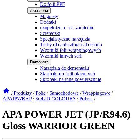
Do folii PPF
Akcesoria
Magnesy
Dodatki
uzupełnienia i cz. zamienne
Ściereczki
Specjalistyczne narzędzia
Torby dla aplikatora i akcesoria
Wzorniki folii wrappingowych
Wzorniki innych serii
Demontaż
Narzędzia do demontażu
Skrobaki do folii okiennych
Skrobaki na inne powierzchnie
/
Produkty
/
Folie
/
Samochodowe
/
Wrappingowe
/
APAJPWRAP
/
SOLID COLOURS
/
Połysk
/
APA POWER JET (JP/R94.6)
Gloss WARRIOR GREEN