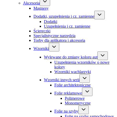
Akcesoria
Magnesy
Dodatki, uzupełnienia i cz. zamienne
Dodatki
Uzupełnienia i cz. zamienne
Ściereczki
Specjalistyczne narzędzia
Torby dla aplikatora i akcesoria
Wzorniki
Wylewane do zmiany koloru aut
Uzupełnienia wzorników o nowe
kolory
Wzorniki wachlarzyki
Wzorniki innych serii
Folie architektoniczne
Folie reklamowe
Polimerowe
Monomeryczne
Folie na szyby
Folie na szyby samochodowe