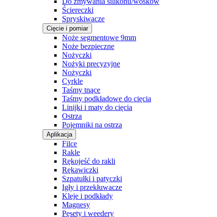
Do zmywania silikonu/wosków
Ściereczki
Spryskiwacze
Cięcie i pomiar
Noże segmentowe 9mm
Noże bezpieczne
Nożyczki
Nożyki precyzyjne
Nożyczki
Cyrkle
Taśmy tnące
Taśmy podkładowe do cięcia
Linijki i maty do cięcia
Ostrza
Pojemniki na ostrza
Aplikacja
Filce
Rakle
Rękojeść do rakli
Rękawiczki
Szpatułki i patyczki
Igły i przekłuwacze
Kleje i podkłady
Magnesy
Pęsety i weedery