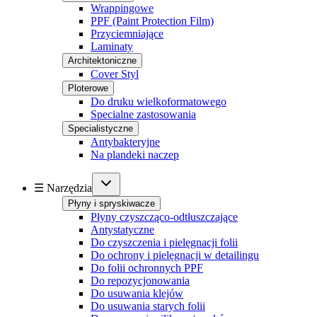
Wrappingowe
PPF (Paint Protection Film)
Przyciemniające
Laminaty
Architektoniczne
Cover Styl
Ploterowe
Do druku wielkoformatowego
Specialne zastosowania
Specialistyczne
Antybakteryjne
Na plandeki naczep
☰ Narzędzia
Płyny i spryskiwacze
Płyny czyszcząco-odtłuszczające
Antystatyczne
Do czyszczenia i pielęgnacji folii
Do ochrony i pielęgnacji w detailingu
Do folii ochronnych PPF
Do repozycjonowania
Do usuwania klejów
Do usuwania starych folii