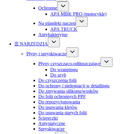
Ochronne
APA MBK PRO (motocykle)
Na plandeki naczep
APA TRUCK
Antybakteryjne
☰ NARZĘDZIA
Płyny i spryskiwacze
Płyny czyszcząco-odtłuszczające
Do wrappingu
Do szyb
Do czyszczenia folii
Do ochrony i pielęgnacji w detailingu
Do zmywania silikonu/wosków
Do folii ochronnych PPF
Do repozycjonowania
Do usuwania klejów
Do usuwania starych folii
Ściereczki
Antystatyczne
Spryskiwacze