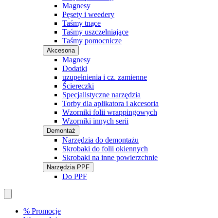
Magnesy
Pęsety i weedery
Taśmy tnące
Taśmy uszczelniające
Taśmy pomocnicze
Akcesoria
Magnesy
Dodatki
uzupełnienia i cz. zamienne
Ściereczki
Specjalistyczne narzędzia
Torby dla aplikatora i akcesoria
Wzorniki folii wrappingowych
Wzorniki innych serii
Demontaż
Narzędzia do demontażu
Skrobaki do folii okiennych
Skrobaki na inne powierzchnie
Narzędzia PPF
Do PPF
% Promocje