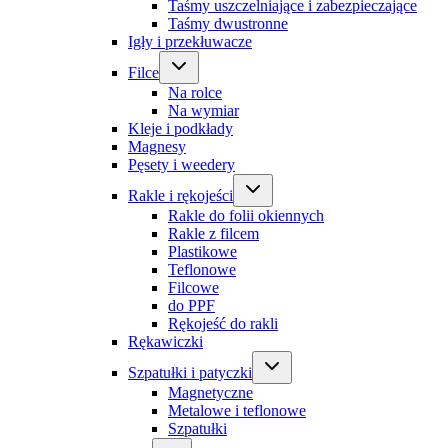
Taśmy uszczelniające i zabezpieczające
Taśmy dwustronne
Igły i przekłuwacze
Filce
Na rolce
Na wymiar
Kleje i podkłady
Magnesy
Pęsety i weedery
Rakle i rękojeści
Rakle do folii okiennych
Rakle z filcem
Plastikowe
Teflonowe
Filcowe
do PPF
Rękojeść do rakli
Rękawiczki
Szpatułki i patyczki
Magnetyczne
Metalowe i teflonowe
Szpatułki