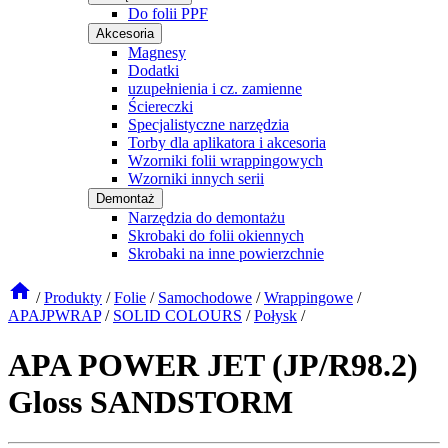
Do folii PPF
Akcesoria
Magnesy
Dodatki
uzupełnienia i cz. zamienne
Ściereczki
Specjalistyczne narzędzia
Torby dla aplikatora i akcesoria
Wzorniki folii wrappingowych
Wzorniki innych serii
Demontaż
Narzędzia do demontażu
Skrobaki do folii okiennych
Skrobaki na inne powierzchnie
/
Produkty
/
Folie
/
Samochodowe
/
Wrappingowe
/
APAJPWRAP
/
SOLID COLOURS
/
Połysk
/
APA POWER JET (JP/R98.2)
Gloss SANDSTORM