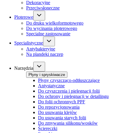
Dekoracyjne
Przeciwsłoneczne
Ploterowe
Do druku wielkoformotowego
Do wycinania ploterowego
Specialne zastosowanie
Specialistyczne
Antybakteryjne
Na plandeki naczep
Narzędzia
Płyny i spryskiwacze
Płyny czyszcząco-odtłuszczające
Antystatyczne
Do czyszczenia i pielęgnacji folii
Do ochrony i pielęgnacji w detailingu
Do folii ochronnych PPF
Do repozycjonowania
Do usuwania klejów
Do usuwania starych folii
Do zmywania silikonu/wosków
Ściereczki