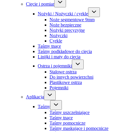
Cięcie i pomiar
Nożyki / Nożyczki / cyrkle
Noże segmentowe 9mm
Noże bezpieczne
Nożyki precyzyjne
Nożyczki
Cyrkle
Taśmy tnące
Taśmy podkładowe do cięcia
Linijki i maty do cięcia
Ostrza i pojemniki
Stalowe ostrza
Do innych powierzchni
Plastikowe ostrza
Pojemniki
Aplikacja
Taśmy
Taśmy uszczelniające
Taśmy tnące
Taśmy pomocnicze
Taśmy maskujące i pomocnicze