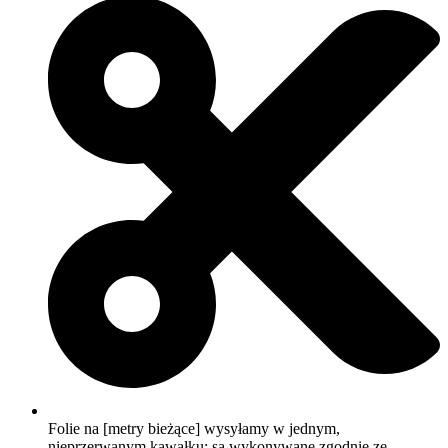
Folie na [metry bieżące] wysyłamy w jednym,
nieprzerwanym kawałku; są wykonywane zgodnie ze