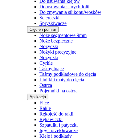
Do usuwania klejów
Do usuwania starych folii
Do zmywania silikonu/wosków
Ściereczki
Spryskiwacze
Cięcie i pomiar
Noże segmentowe 9mm
Noże bezpieczne
Nożyczki
Nożyki precyzyjne
Nożyczki
Cyrkle
Taśmy tnące
Taśmy podkładowe do cięcia
Linijki i maty do cięcia
Ostrza
Pojemniki na ostrza
Aplikacja
Filce
Rakle
Rękojeść do rakli
Rękawiczki
Szpatułki i patyczki
Igły i przekłuwacze
Kleje i podkłady