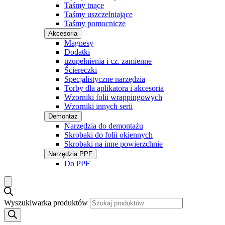
Taśmy tnące
Taśmy uszczelniające
Taśmy pomocnicze
Akcesoria
Magnesy
Dodatki
uzupełnienia i cz. zamienne
Ściereczki
Specjalistyczne narzędzia
Torby dla aplikatora i akcesoria
Wzorniki folii wrappingowych
Wzorniki innych serii
Demontaż
Narzędzia do demontażu
Skrobaki do folii okiennych
Skrobaki na inne powierzchnie
Narzędzia PPF
Do PPF
Wyszukiwarka produktów