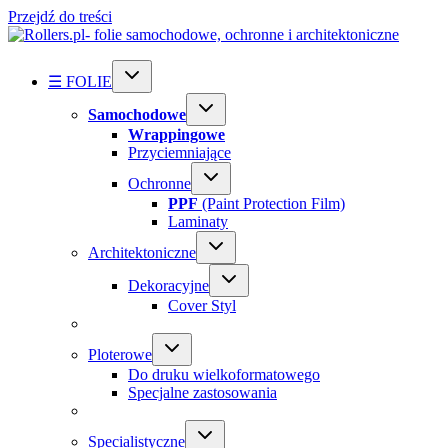
Przejdź do treści
☰ FOLIE
Samochodowe
Wrappingowe
Przyciemniające
Ochronne
PPF
(Paint Protection Film)
Laminaty
Architektoniczne
Dekoracyjne
Cover Styl
Ploterowe
Do druku wielkoformatowego
Specjalne zastosowania
Specialistyczne