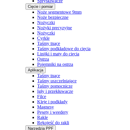
Spryskiwacze
Cięcie i pomiar
Noże segmentowe 9mm
Noże bezpieczne
Nożyczki
Nożyki precyzyjne
Nożyczki
Cyrkle
Taśmy tnące
Taśmy podkładowe do cięcia
Linijki i maty do cięcia
Ostrza
Pojemniki na ostrza
Aplikacja
Taśmy tnące
Taśmy uszczelniające
Taśmy pomocnicze
Igły i przekłuwacze
Filce
Kleje i podkłady
Magnesy
Pęsety i weedery
Rakle
Rękojeść do rakli
Narzędzia PPF