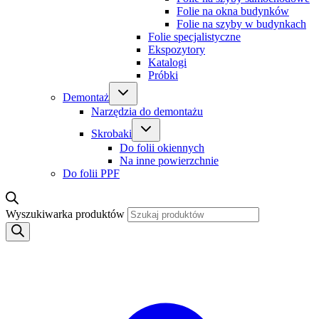
Folie na okna budynków
Folie na szyby w budynkach
Folie specjalistyczne
Ekspozytory
Katalogi
Próbki
Demontaż
Narzędzia do demontażu
Skrobaki
Do folii okiennych
Na inne powierzchnie
Do folii PPF
Wyszukiwarka produktów