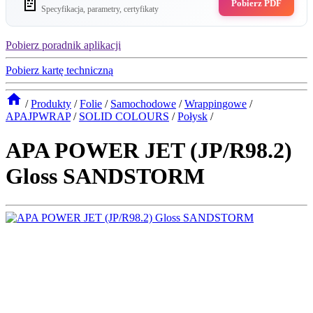
📄
Pobierz PDF
Specyfikacja, parametry, certyfikaty
Pobierz poradnik aplikacji
Pobierz kartę techniczną
/
Produkty
/
Folie
/
Samochodowe
/
Wrappingowe
/
APAJPWRAP
/
SOLID COLOURS
/
Połysk
/
APA POWER JET (JP/R98.2)
Gloss SANDSTORM