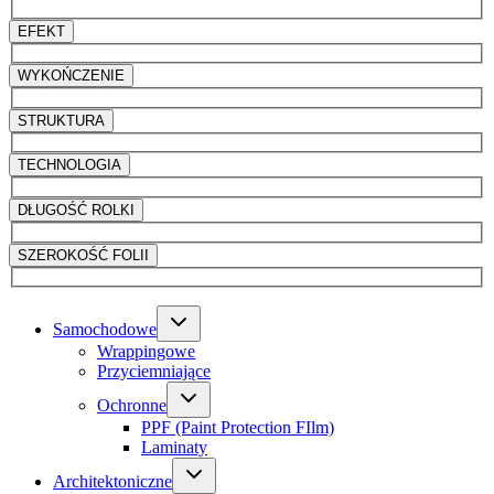
EFEKT
WYKOŃCZENIE
STRUKTURA
TECHNOLOGIA
DŁUGOŚĆ ROLKI
SZEROKOŚĆ FOLII
Samochodowe
Wrappingowe
Przyciemniające
Ochronne
PPF (Paint Protection FIlm)
Laminaty
Architektoniczne