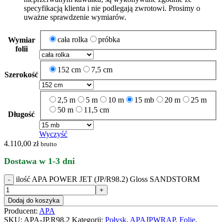
specyfikacją klienta i nie podlegają zwrotowi. Prosimy o
uważne sprawdzenie wymiarów.
cała rolka
próbka
Wymiar
folii
152 cm
7,5 cm
Szerokość
2,5 m
5 m
10 m
15 mb
20 m
25 m
50 m
11,5 cm
Długość
Wyczyść
4.110,00
zł
brutto
Dostawa w 1-3 dni
ilość APA POWER JET (JP/R98.2) Gloss SANDSTORM
Dodaj do koszyka
Producent:
APA
SKU:
APA-JP.R98.2
Kategorii:
Połysk
,
APAJPWRAP
,
Folie
,