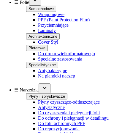
☰ Folie
Samochodowe
Wrappingowe
PPF (Paint Protection Film)
Przyciemniające
Laminaty
Architektoniczne
Cover Styl
Ploterowe
Do druku wielkoformatowego
Specialne zastosowania
Specialistyczne
Antybakteryjne
Na plandeki naczep
☰ Narzędzia
Płyny i spryskiwacze
Płyny czyszcząco-odtłuszczające
Antystatyczne
Do czyszczenia i pielęgnacji folii
Do ochrony i pielęgnacji w detailingu
Do folii ochronnych PPF
Do repozycjonowania