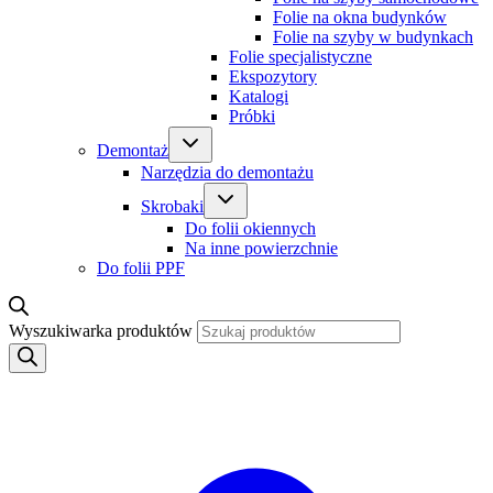
Folie na okna budynków
Folie na szyby w budynkach
Folie specjalistyczne
Ekspozytory
Katalogi
Próbki
Demontaż
Narzędzia do demontażu
Skrobaki
Do folii okiennych
Na inne powierzchnie
Do folii PPF
Wyszukiwarka produktów