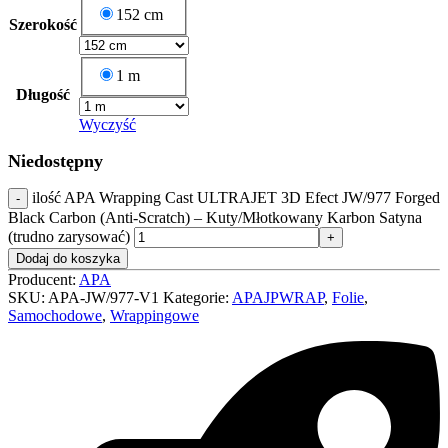
152 cm
Szerokość
1 m
Długość
Wyczyść
Niedostępny
ilość APA Wrapping Cast ULTRAJET 3D Efect JW/977 Forged
Black Carbon (Anti-Scratch) – Kuty/Młotkowany Karbon Satyna
(trudno zarysować)
Dodaj do koszyka
Producent:
APA
SKU:
APA-JW/977-V1
Kategorie:
APAJPWRAP
,
Folie
,
Samochodowe
,
Wrappingowe