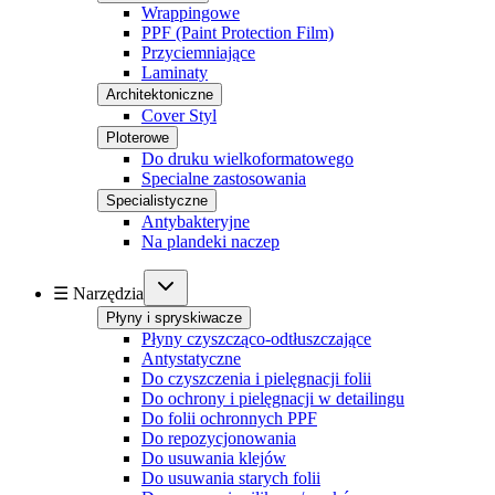
Wrappingowe
PPF (Paint Protection Film)
Przyciemniające
Laminaty
Architektoniczne
Cover Styl
Ploterowe
Do druku wielkoformatowego
Specialne zastosowania
Specialistyczne
Antybakteryjne
Na plandeki naczep
☰ Narzędzia
Płyny i spryskiwacze
Płyny czyszcząco-odtłuszczające
Antystatyczne
Do czyszczenia i pielęgnacji folii
Do ochrony i pielęgnacji w detailingu
Do folii ochronnych PPF
Do repozycjonowania
Do usuwania klejów
Do usuwania starych folii