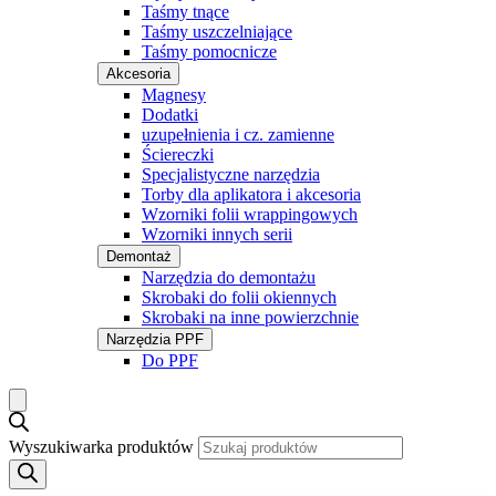
Taśmy tnące
Taśmy uszczelniające
Taśmy pomocnicze
Akcesoria
Magnesy
Dodatki
uzupełnienia i cz. zamienne
Ściereczki
Specjalistyczne narzędzia
Torby dla aplikatora i akcesoria
Wzorniki folii wrappingowych
Wzorniki innych serii
Demontaż
Narzędzia do demontażu
Skrobaki do folii okiennych
Skrobaki na inne powierzchnie
Narzędzia PPF
Do PPF
Wyszukiwarka produktów