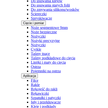
Do usuwania klejów
Do usuwania starych folii
Do zmywania silikonu/wosków
Ściereczki
Spryskiwacze
Cięcie i pomiar
Noże segmentowe 9mm
Noże bezpieczne
Nożyczki
Nożyki precyzyjne
Nożyczki
Cyrkle
Taśmy tnące
Taśmy podkładowe do cięcia
Linijki i maty do cięcia
Ostrza
Pojemniki na ostrza
Aplikacja
Filce
Rakle
Rękojeść do rakli
Rękawiczki
Szpatułki i patyczki
Igły i przekłuwacze
Kleje i podkłady