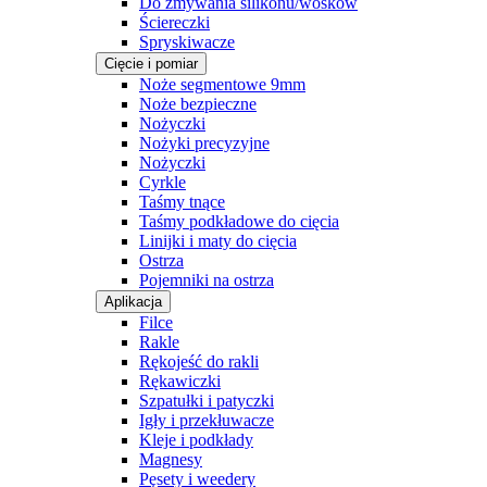
Do zmywania silikonu/wosków
Ściereczki
Spryskiwacze
Cięcie i pomiar
Noże segmentowe 9mm
Noże bezpieczne
Nożyczki
Nożyki precyzyjne
Nożyczki
Cyrkle
Taśmy tnące
Taśmy podkładowe do cięcia
Linijki i maty do cięcia
Ostrza
Pojemniki na ostrza
Aplikacja
Filce
Rakle
Rękojeść do rakli
Rękawiczki
Szpatułki i patyczki
Igły i przekłuwacze
Kleje i podkłady
Magnesy
Pęsety i weedery