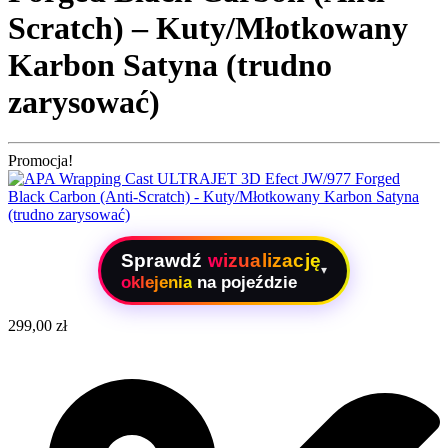
Scratch) – Kuty/Młotkowany
Karbon Satyna (trudno
zarysować)
Promocja!
Sprawdź
wizualizację
▾
oklejenia
na pojeździe
299,00
zł