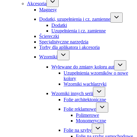
Akcesoria
Magnesy
Dodatki, uzupełnienia i cz. zamienne
Dodatki
Uzupełnienia i cz. zamienne
Ściereczki
Specjalistyczne narzędzia
Torby dla aplikatora i akcesoria
Wzorniki
Wylewane do zmiany koloru aut
Uzupełnienia wzorników o nowe
kolory
Wzorniki wachlarzyki
Wzorniki innych serii
Folie architektoniczne
Folie reklamowe
Polimerowe
Monomeryczne
Folie na szyby
Folie na szyby samochodowe