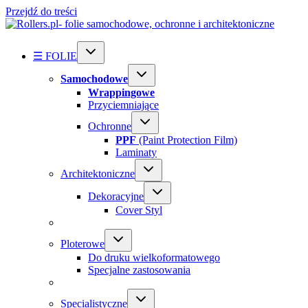
Przejdź do treści
☰ FOLIE
Samochodowe
Wrappingowe
Przyciemniające
Ochronne
PPF
(Paint Protection Film)
Laminaty
Architektoniczne
Dekoracyjne
Cover Styl
Ploterowe
Do druku wielkoformatowego
Specjalne zastosowania
Specialistyczne