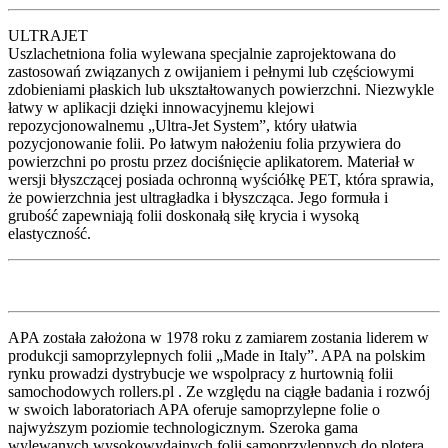
ULTRAJET
Uszlachetniona folia wylewana specjalnie zaprojektowana do
zastosowań związanych z owijaniem i pełnymi lub częściowymi
zdobieniami płaskich lub ukształtowanych powierzchni. Niezwykle
łatwy w aplikacji dzięki innowacyjnemu klejowi
repozycjonowalnemu „Ultra-Jet System”, który ułatwia
pozycjonowanie folii. Po łatwym nałożeniu folia przywiera do
powierzchni po prostu przez dociśnięcie aplikatorem. Materiał w
wersji błyszczącej posiada ochronną wyściółkę PET, która sprawia,
że powierzchnia jest ultragładka i błyszcząca. Jego formuła i
grubość zapewniają folii doskonałą siłę krycia i wysoką
elastyczność.
APA została założona w 1978 roku z zamiarem zostania liderem w
produkcji samoprzylepnych folii „Made in Italy”. APA na polskim
rynku prowadzi dystrybucje we wspolpracy z hurtownią folii
samochodowych rollers.pl . Ze względu na ciągłe badania i rozwój
w swoich laboratoriach APA oferuje samoprzylepne folie o
najwyższym poziomie technologicznym. Szeroka gama
wylewanych wysokowydajnych folii samoprzylepnych do plotera,