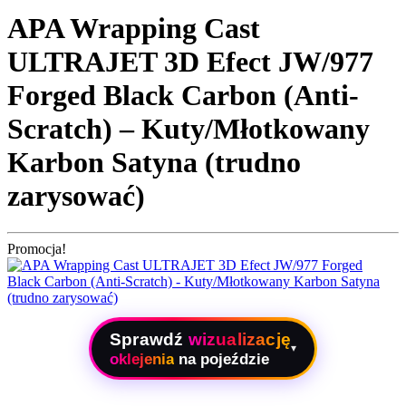
APA Wrapping Cast
ULTRAJET 3D Efect JW/977
Forged Black Carbon (Anti-
Scratch) – Kuty/Młotkowany
Karbon Satyna (trudno
zarysować)
Promocja!
Sprawdź
wizualizację
▾
oklejenia
na pojeździe