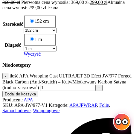
369,00
zł
Pierwotna cena wynosiła: 369,00 zł.
299,00
zł
Aktualna
cena wynosi: 299,00 zł.
brutto
152 cm
Szerokość
1 m
Długość
Wyczyść
Niedostępny
ilość APA Wrapping Cast ULTRAJET 3D Efect JW/977 Forged
Black Carbon (Anti-Scratch) – Kuty/Młotkowany Karbon Satyna
(trudno zarysować)
Dodaj do koszyka
Producent:
APA
SKU:
APA-JW/977-V1
Kategorie:
APAJPWRAP
,
Folie
,
Samochodowe
,
Wrappingowe