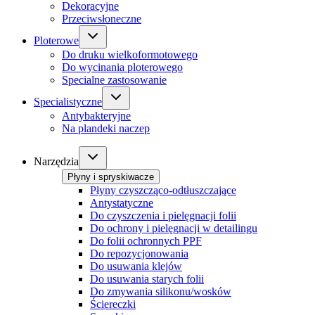
Dekoracyjne
Przeciwsłoneczne
Ploterowe
Do druku wielkoformotowego
Do wycinania ploterowego
Specialne zastosowanie
Specialistyczne
Antybakteryjne
Na plandeki naczep
Narzędzia
Płyny i spryskiwacze
Płyny czyszcząco-odtłuszczające
Antystatyczne
Do czyszczenia i pielęgnacji folii
Do ochrony i pielęgnacji w detailingu
Do folii ochronnych PPF
Do repozycjonowania
Do usuwania klejów
Do usuwania starych folii
Do zmywania silikonu/wosków
Ściereczki