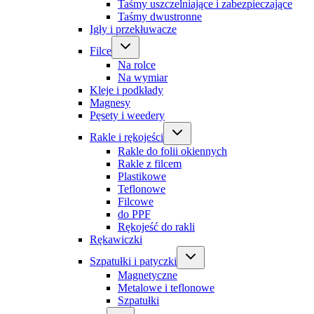
Taśmy uszczelniające i zabezpieczające
Taśmy dwustronne
Igły i przekłuwacze
Filce
Na rolce
Na wymiar
Kleje i podkłady
Magnesy
Pęsety i weedery
Rakle i rękojeści
Rakle do folii okiennych
Rakle z filcem
Plastikowe
Teflonowe
Filcowe
do PPF
Rękojeść do rakli
Rękawiczki
Szpatułki i patyczki
Magnetyczne
Metalowe i teflonowe
Szpatułki