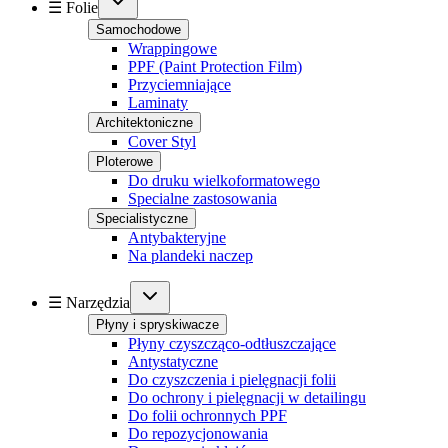
☰ Folie
Samochodowe
Wrappingowe
PPF (Paint Protection Film)
Przyciemniające
Laminaty
Architektoniczne
Cover Styl
Ploterowe
Do druku wielkoformatowego
Specialne zastosowania
Specialistyczne
Antybakteryjne
Na plandeki naczep
☰ Narzędzia
Płyny i spryskiwacze
Płyny czyszcząco-odtłuszczające
Antystatyczne
Do czyszczenia i pielęgnacji folii
Do ochrony i pielęgnacji w detailingu
Do folii ochronnych PPF
Do repozycjonowania