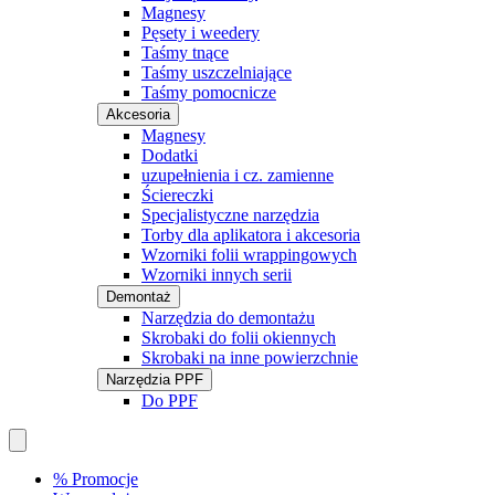
Magnesy
Pęsety i weedery
Taśmy tnące
Taśmy uszczelniające
Taśmy pomocnicze
Akcesoria
Magnesy
Dodatki
uzupełnienia i cz. zamienne
Ściereczki
Specjalistyczne narzędzia
Torby dla aplikatora i akcesoria
Wzorniki folii wrappingowych
Wzorniki innych serii
Demontaż
Narzędzia do demontażu
Skrobaki do folii okiennych
Skrobaki na inne powierzchnie
Narzędzia PPF
Do PPF
% Promocje