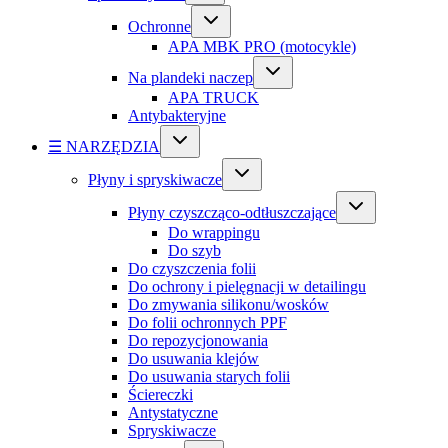
Ochronne
APA MBK PRO (motocykle)
Na plandeki naczep
APA TRUCK
Antybakteryjne
☰ NARZĘDZIA
Płyny i spryskiwacze
Płyny czyszcząco-odtłuszczające
Do wrappingu
Do szyb
Do czyszczenia folii
Do ochrony i pielęgnacji w detailingu
Do zmywania silikonu/wosków
Do folii ochronnych PPF
Do repozycjonowania
Do usuwania klejów
Do usuwania starych folii
Ściereczki
Antystatyczne
Spryskiwacze