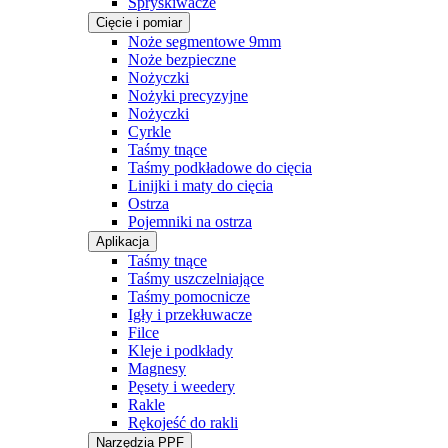
Spryskiwacze
Cięcie i pomiar
Noże segmentowe 9mm
Noże bezpieczne
Nożyczki
Nożyki precyzyjne
Nożyczki
Cyrkle
Taśmy tnące
Taśmy podkładowe do cięcia
Linijki i maty do cięcia
Ostrza
Pojemniki na ostrza
Aplikacja
Taśmy tnące
Taśmy uszczelniające
Taśmy pomocnicze
Igły i przekłuwacze
Filce
Kleje i podkłady
Magnesy
Pęsety i weedery
Rakle
Rękojeść do rakli
Narzędzia PPF