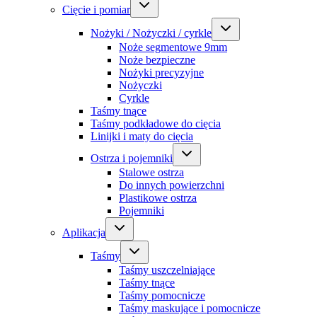
Cięcie i pomiar
Nożyki / Nożyczki / cyrkle
Noże segmentowe 9mm
Noże bezpieczne
Nożyki precyzyjne
Nożyczki
Cyrkle
Taśmy tnące
Taśmy podkładowe do cięcia
Linijki i maty do cięcia
Ostrza i pojemniki
Stalowe ostrza
Do innych powierzchni
Plastikowe ostrza
Pojemniki
Aplikacja
Taśmy
Taśmy uszczelniające
Taśmy tnące
Taśmy pomocnicze
Taśmy maskujące i pomocnicze