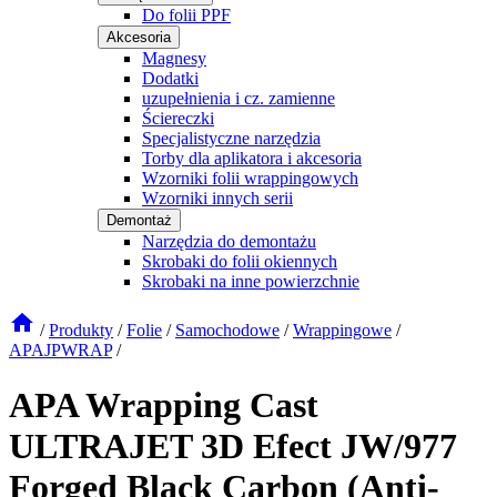
Do folii PPF
Akcesoria
Magnesy
Dodatki
uzupełnienia i cz. zamienne
Ściereczki
Specjalistyczne narzędzia
Torby dla aplikatora i akcesoria
Wzorniki folii wrappingowych
Wzorniki innych serii
Demontaż
Narzędzia do demontażu
Skrobaki do folii okiennych
Skrobaki na inne powierzchnie
/
Produkty
/
Folie
/
Samochodowe
/
Wrappingowe
/
APAJPWRAP
/
APA Wrapping Cast
ULTRAJET 3D Efect JW/977
Forged Black Carbon (Anti-