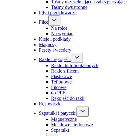
Taśmy uszczelniające i zabezpieczające
Taśmy dwustronne
Igły i przekłuwacze
Filce
Na rolce
Na wymiar
Kleje i podkłady
Magnesy
Pęsety i weedery
Rakle i rękojeści
Rakle do folii okiennych
Rakle z filcem
Plastikowe
Teflonowe
Filcowe
do PPF
Rękojeść do rakli
Rękawiczki
Szpatułki i patyczki
Magnetyczne
Metalowe i teflonowe
Szpatułki