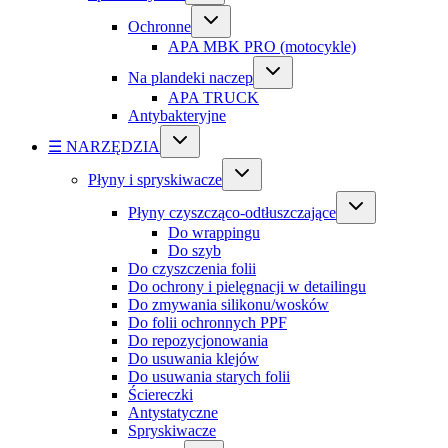
Ochronne
APA MBK PRO (motocykle)
Na plandeki naczep
APA TRUCK
Antybakteryjne
☰ NARZĘDZIA
Płyny i spryskiwacze
Płyny czyszcząco-odtłuszczające
Do wrappingu
Do szyb
Do czyszczenia folii
Do ochrony i pielęgnacji w detailingu
Do zmywania silikonu/wosków
Do folii ochronnych PPF
Do repozycjonowania
Do usuwania klejów
Do usuwania starych folii
Ściereczki
Antystatyczne
Spryskiwacze