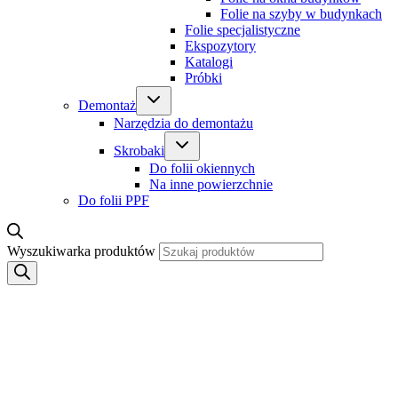
Folie na szyby w budynkach
Folie specjalistyczne
Ekspozytory
Katalogi
Próbki
Demontaż
Narzędzia do demontażu
Skrobaki
Do folii okiennych
Na inne powierzchnie
Do folii PPF
Wyszukiwarka produktów