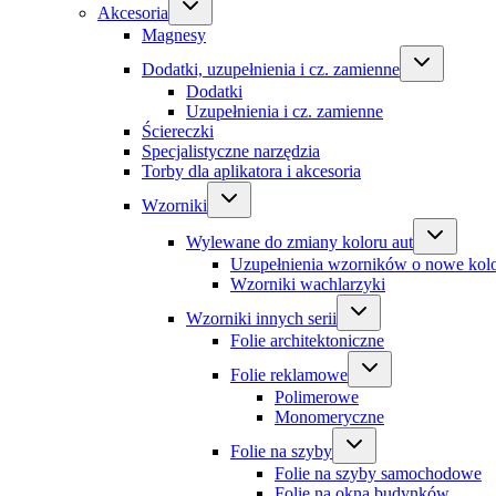
Akcesoria
Magnesy
Dodatki, uzupełnienia i cz. zamienne
Dodatki
Uzupełnienia i cz. zamienne
Ściereczki
Specjalistyczne narzędzia
Torby dla aplikatora i akcesoria
Wzorniki
Wylewane do zmiany koloru aut
Uzupełnienia wzorników o nowe kol
Wzorniki wachlarzyki
Wzorniki innych serii
Folie architektoniczne
Folie reklamowe
Polimerowe
Monomeryczne
Folie na szyby
Folie na szyby samochodowe
Folie na okna budynków