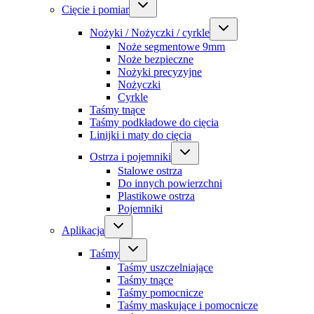
Cięcie i pomiar
Nożyki / Nożyczki / cyrkle
Noże segmentowe 9mm
Noże bezpieczne
Nożyki precyzyjne
Nożyczki
Cyrkle
Taśmy tnące
Taśmy podkładowe do cięcia
Linijki i maty do cięcia
Ostrza i pojemniki
Stalowe ostrza
Do innych powierzchni
Plastikowe ostrza
Pojemniki
Aplikacja
Taśmy
Taśmy uszczelniające
Taśmy tnące
Taśmy pomocnicze
Taśmy maskujące i pomocnicze