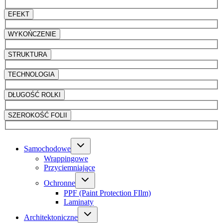
EFEKT
WYKOŃCZENIE
STRUKTURA
TECHNOLOGIA
DŁUGOŚĆ ROLKI
SZEROKOŚĆ FOLII
Samochodowe
Wrappingowe
Przyciemniające
Ochronne
PPF (Paint Protection FIlm)
Laminaty
Architektoniczne