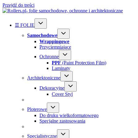
Przejdź do treści
☰ FOLIE
Samochodowe
Wrappingowe
Przyciemniające
Ochronne
PPF
(Paint Protection Film)
Laminaty
Architektoniczne
Dekoracyjne
Cover Styl
Ploterowe
Do druku wielkoformatowego
Specjalne zastosowania
Specialistyczne