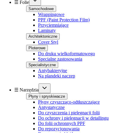
☰ Folie
Samochodowe
Wrappingowe
PPF (Paint Protection Film)
Przyciemniające
Laminaty
Architektoniczne
Cover Styl
Ploterowe
Do druku wielkoformatowego
Specialne zastosowania
Specialistyczne
Antybakteryjne
Na plandeki naczep
☰ Narzędzia
Płyny i spryskiwacze
Płyny czyszcząco-odtłuszczające
Antystatyczne
Do czyszczenia i pielęgnacji folii
Do ochrony i pielęgnacji w detailingu
Do folii ochronnych PPF
Do repozycjonowania