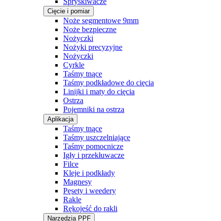
Spryskiwacze
Cięcie i pomiar
Noże segmentowe 9mm
Noże bezpieczne
Nożyczki
Nożyki precyzyjne
Nożyczki
Cyrkle
Taśmy tnące
Taśmy podkładowe do cięcia
Linijki i maty do cięcia
Ostrza
Pojemniki na ostrza
Aplikacja
Taśmy tnące
Taśmy uszczelniające
Taśmy pomocnicze
Igły i przekłuwacze
Filce
Kleje i podkłady
Magnesy
Pęsety i weedery
Rakle
Rękojeść do rakli
Narzędzia PPF