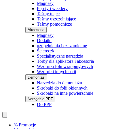
Magnesy
Pęsety i weedery
Taśmy tnące
Taśmy uszczelniające
Taśmy pomocnicze
Akcesoria
Magnesy
Dodatki
uzupełnienia i cz. zamienne
Ściereczki
Specjalistyczne narzędzia
Torby dla aplikatora i akcesoria
Wzorniki folii wrappingowych
Wzorniki innych serii
Demontaż
Narzędzia do demontażu
Skrobaki do folii okiennych
Skrobaki na inne powierzchnie
Narzędzia PPF
Do PPF
% Promocje