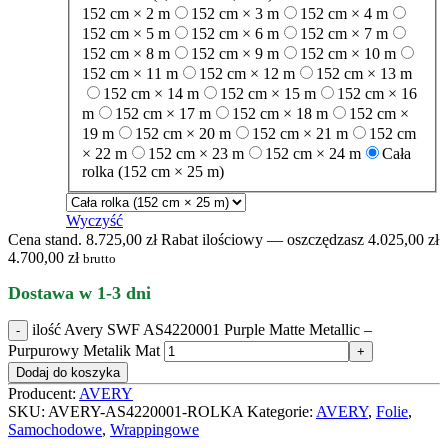
152 cm × 2 m
152 cm × 3 m
152 cm × 4 m
152 cm × 5 m
152 cm × 6 m
152 cm × 7 m
152 cm × 8 m
152 cm × 9 m
152 cm × 10 m
152 cm × 11 m
152 cm × 12 m
152 cm × 13 m
152 cm × 14 m
152 cm × 15 m
152 cm × 16
m
152 cm × 17 m
152 cm × 18 m
152 cm ×
19 m
152 cm × 20 m
152 cm × 21 m
152 cm
× 22 m
152 cm × 23 m
152 cm × 24 m
Cała
rolka (152 cm × 25 m)
Wyczyść
Cena stand. 8.725,00 zł
Rabat ilościowy — oszczędzasz 4.025,00 zł
4.700,00
zł
brutto
Dostawa w 1-3 dni
ilość Avery SWF AS4220001 Purple Matte Metallic –
Purpurowy Metalik Mat
Dodaj do koszyka
Producent:
AVERY
SKU:
AVERY-AS4220001-ROLKA
Kategorie:
AVERY
,
Folie
,
Samochodowe
,
Wrappingowe