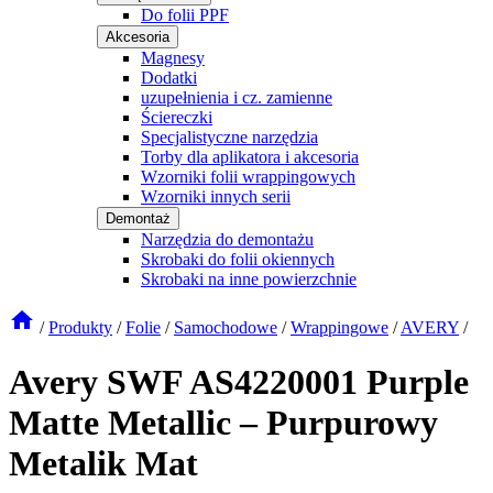
Do folii PPF
Akcesoria
Magnesy
Dodatki
uzupełnienia i cz. zamienne
Ściereczki
Specjalistyczne narzędzia
Torby dla aplikatora i akcesoria
Wzorniki folii wrappingowych
Wzorniki innych serii
Demontaż
Narzędzia do demontażu
Skrobaki do folii okiennych
Skrobaki na inne powierzchnie
/
Produkty
/
Folie
/
Samochodowe
/
Wrappingowe
/
AVERY
/
Avery SWF AS4220001 Purple
Matte Metallic – Purpurowy
Metalik Mat