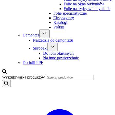
Folie na okna budynków
Folie na szyby w budynkach
Folie specjalistyczne
Ekspozytory
Katalogi
Próbki
Demontaż
Narzędzia do demontażu
Skrobaki
Do folii okiennych
Na inne powierzchnie
Do folii PPF
Wyszukiwarka produktów