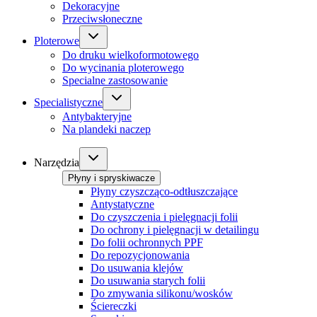
Dekoracyjne
Przeciwsłoneczne
Ploterowe
Do druku wielkoformotowego
Do wycinania ploterowego
Specialne zastosowanie
Specialistyczne
Antybakteryjne
Na plandeki naczep
Narzędzia
Płyny i spryskiwacze
Płyny czyszcząco-odtłuszczające
Antystatyczne
Do czyszczenia i pielęgnacji folii
Do ochrony i pielęgnacji w detailingu
Do folii ochronnych PPF
Do repozycjonowania
Do usuwania klejów
Do usuwania starych folii
Do zmywania silikonu/wosków
Ściereczki