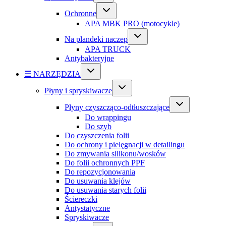
Ochronne
APA MBK PRO (motocykle)
Na plandeki naczep
APA TRUCK
Antybakteryjne
☰ NARZĘDZIA
Płyny i spryskiwacze
Płyny czyszcząco-odtłuszczające
Do wrappingu
Do szyb
Do czyszczenia folii
Do ochrony i pielęgnacji w detailingu
Do zmywania silikonu/wosków
Do folii ochronnych PPF
Do repozycjonowania
Do usuwania klejów
Do usuwania starych folii
Ściereczki
Antystatyczne
Spryskiwacze