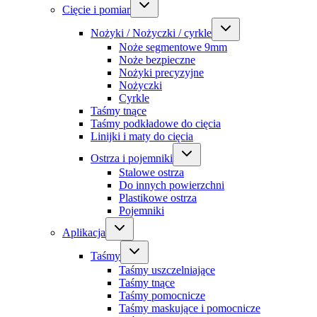
Cięcie i pomiar
Nożyki / Nożyczki / cyrkle
Noże segmentowe 9mm
Noże bezpieczne
Nożyki precyzyjne
Nożyczki
Cyrkle
Taśmy tnące
Taśmy podkładowe do cięcia
Linijki i maty do cięcia
Ostrza i pojemniki
Stalowe ostrza
Do innych powierzchni
Plastikowe ostrza
Pojemniki
Aplikacja
Taśmy
Taśmy uszczelniające
Taśmy tnące
Taśmy pomocnicze
Taśmy maskujące i pomocnicze