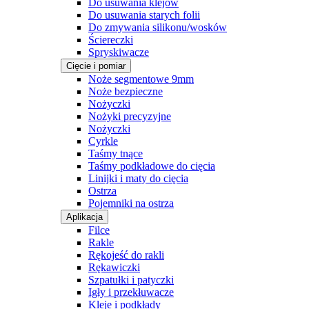
Do usuwania klejów
Do usuwania starych folii
Do zmywania silikonu/wosków
Ściereczki
Spryskiwacze
Cięcie i pomiar
Noże segmentowe 9mm
Noże bezpieczne
Nożyczki
Nożyki precyzyjne
Nożyczki
Cyrkle
Taśmy tnące
Taśmy podkładowe do cięcia
Linijki i maty do cięcia
Ostrza
Pojemniki na ostrza
Aplikacja
Filce
Rakle
Rękojeść do rakli
Rękawiczki
Szpatułki i patyczki
Igły i przekłuwacze
Kleje i podkłady