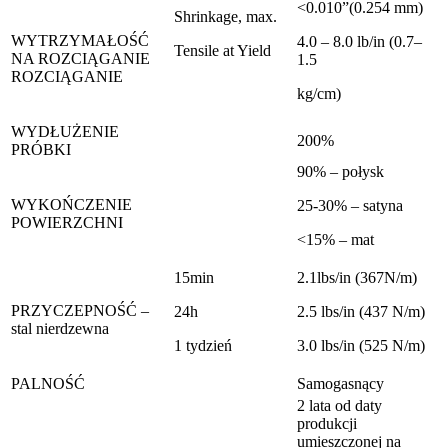
<0.010”(0.254 mm)
Shrinkage, max.
WYTRZYMAŁOŚĆ
4.0 – 8.0 lb/in (0.7–
Tensile at Yield
NA ROZCIĄGANIE
1.5
ROZCIĄGANIE
kg/cm)
WYDŁUŻENIE
200%
PRÓBKI
90% – połysk
WYKOŃCZENIE
25-30% – satyna
POWIERZCHNI
<15% – mat
15min
2.1lbs/in (367N/m)
PRZYCZEPNOŚĆ –
24h
2.5 lbs/in (437 N/m)
stal nierdzewna
1 tydzień
3.0 lbs/in (525 N/m)
PALNOŚĆ
Samogasnący
2 lata od daty
produkcji
umieszczonej na