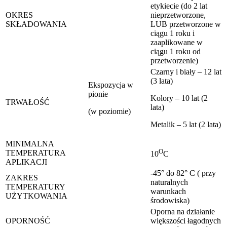
etykiecie (do 2 lat
OKRES
nieprzetworzone,
SKŁADOWANIA
LUB przetworzone w
ciągu 1 roku i
zaaplikowane w
ciągu 1 roku od
przetworzenie)
Czarny i biały – 12 lat
(3 lata)
Ekspozycja w
pionie
Kolory – 10 lat (2
TRWAŁOŚĆ
lata)
(w poziomie)
Metalik – 5 lat (2 lata)
MINIMALNA
O
TEMPERATURA
10
C
APLIKACJI
-45° do 82° C ( przy
ZAKRES
naturalnych
TEMPERATURY
warunkach
UŻYTKOWANIA
środowiska)
Oporna na działanie
OPORNOŚĆ
większości łagodnych