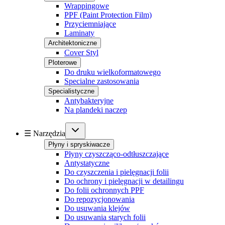
Wrappingowe
PPF (Paint Protection Film)
Przyciemniające
Laminaty
Architektoniczne
Cover Styl
Ploterowe
Do druku wielkoformatowego
Specialne zastosowania
Specialistyczne
Antybakteryjne
Na plandeki naczep
☰ Narzędzia
Płyny i spryskiwacze
Płyny czyszcząco-odtłuszczające
Antystatyczne
Do czyszczenia i pielęgnacji folii
Do ochrony i pielęgnacji w detailingu
Do folii ochronnych PPF
Do repozycjonowania
Do usuwania klejów
Do usuwania starych folii