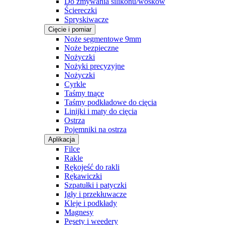
Do zmywania silikonu/wosków
Ściereczki
Spryskiwacze
Cięcie i pomiar
Noże segmentowe 9mm
Noże bezpieczne
Nożyczki
Nożyki precyzyjne
Nożyczki
Cyrkle
Taśmy tnące
Taśmy podkładowe do cięcia
Linijki i maty do cięcia
Ostrza
Pojemniki na ostrza
Aplikacja
Filce
Rakle
Rękojeść do rakli
Rękawiczki
Szpatułki i patyczki
Igły i przekłuwacze
Kleje i podkłady
Magnesy
Pęsety i weedery