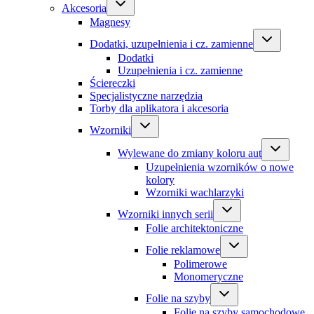
Akcesoria
Magnesy
Dodatki, uzupełnienia i cz. zamienne
Dodatki
Uzupełnienia i cz. zamienne
Ściereczki
Specjalistyczne narzędzia
Torby dla aplikatora i akcesoria
Wzorniki
Wylewane do zmiany koloru aut
Uzupełnienia wzorników o nowe
kolory
Wzorniki wachlarzyki
Wzorniki innych serii
Folie architektoniczne
Folie reklamowe
Polimerowe
Monomeryczne
Folie na szyby
Folie na szyby samochodowe