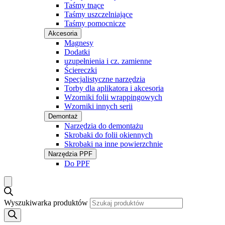
Taśmy tnące
Taśmy uszczelniające
Taśmy pomocnicze
Akcesoria
Magnesy
Dodatki
uzupełnienia i cz. zamienne
Ściereczki
Specjalistyczne narzędzia
Torby dla aplikatora i akcesoria
Wzorniki folii wrappingowych
Wzorniki innych serii
Demontaż
Narzędzia do demontażu
Skrobaki do folii okiennych
Skrobaki na inne powierzchnie
Narzędzia PPF
Do PPF
Wyszukiwarka produktów