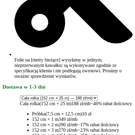
Folie na [metry bieżące] wysyłamy w jednym,
nieprzerwanym kawałku; są wykonywane zgodnie ze
specyfikacją klienta i nie podlegają zwrotowi. Prosimy o
uważne sprawdzenie wymiarów.
Dostawa w 1-3 dni
Cała rolka
(152 cm × 25 m)
188 zł/mb
−46% rabat ilościowy
Próbka
(7,5 cm × 12,5 cm)
10 zł
152 cm × 1 m
349 zł/mb
152 cm × 2 m
290 zł/mb
−17% rabat ilościowy
152 cm × 3 m
270 zł/mb
−23% rabat ilościowy