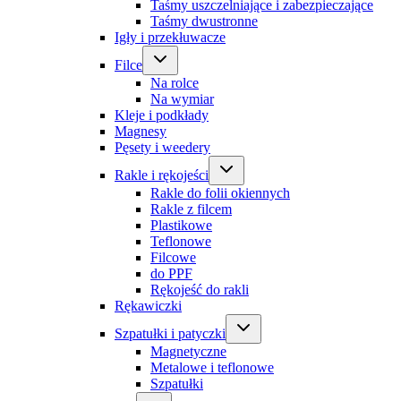
Taśmy uszczelniające i zabezpieczające
Taśmy dwustronne
Igły i przekłuwacze
Filce
Na rolce
Na wymiar
Kleje i podkłady
Magnesy
Pęsety i weedery
Rakle i rękojeści
Rakle do folii okiennych
Rakle z filcem
Plastikowe
Teflonowe
Filcowe
do PPF
Rękojeść do rakli
Rękawiczki
Szpatułki i patyczki
Magnetyczne
Metalowe i teflonowe
Szpatułki