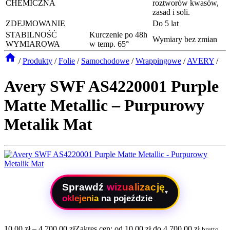
CHEMICZNA
roztworów kwasów,
zasad i soli.
ZDEJMOWANIE
Do 5 lat
STABILNOŚĆ
Kurczenie po 48h
Wymiary bez zmian
WYMIAROWA
w temp. 65°
/
Produkty
/
Folie
/
Samochodowe
/
Wrappingowe
/
AVERY
/
Avery SWF AS4220001 Purple
Matte Metallic – Purpurowy
Metalik Mat
Sprawdź
wizualizację
▾
oklejenia
na pojeździe
10,00
zł
–
4.700,00
zł
Zakres cen: od 10,00 zł do 4.700,00 zł
brutto