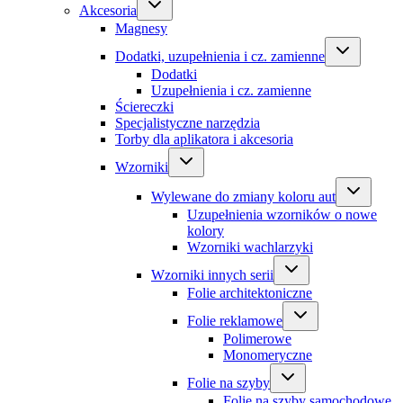
Akcesoria
Magnesy
Dodatki, uzupełnienia i cz. zamienne
Dodatki
Uzupełnienia i cz. zamienne
Ściereczki
Specjalistyczne narzędzia
Torby dla aplikatora i akcesoria
Wzorniki
Wylewane do zmiany koloru aut
Uzupełnienia wzorników o nowe
kolory
Wzorniki wachlarzyki
Wzorniki innych serii
Folie architektoniczne
Folie reklamowe
Polimerowe
Monomeryczne
Folie na szyby
Folie na szyby samochodowe