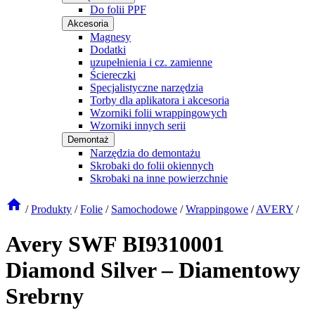
Do folii PPF
Akcesoria
Magnesy
Dodatki
uzupełnienia i cz. zamienne
Ściereczki
Specjalistyczne narzędzia
Torby dla aplikatora i akcesoria
Wzorniki folii wrappingowych
Wzorniki innych serii
Demontaż
Narzędzia do demontażu
Skrobaki do folii okiennych
Skrobaki na inne powierzchnie
/
Produkty
/
Folie
/
Samochodowe
/
Wrappingowe
/
AVERY
/
Avery SWF BI9310001
Diamond Silver – Diamentowy
Srebrny