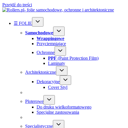
Przejdź do treści
☰ FOLIE
Samochodowe
Wrappingowe
Przyciemniające
Ochronne
PPF
(Paint Protection Film)
Laminaty
Architektoniczne
Dekoracyjne
Cover Styl
Ploterowe
Do druku wielkoformatowego
Specjalne zastosowania
Specialistyczne