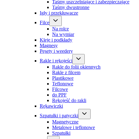
Taśmy uszczelniające i zabezpieczające
Taśmy dwustronne
Igły i przekłuwacze
Filce
Na rolce
Na wymiar
Kleje i podkłady
Magnesy
Pęsety i weedery
Rakle i rękojeści
Rakle do folii okiennych
Rakle z filcem
Plastikowe
Teflonowe
Filcowe
do PPF
Rękojeść do rakli
Rękawiczki
Szpatułki i patyczki
Magnetyczne
Metalowe i teflonowe
Szpatułki