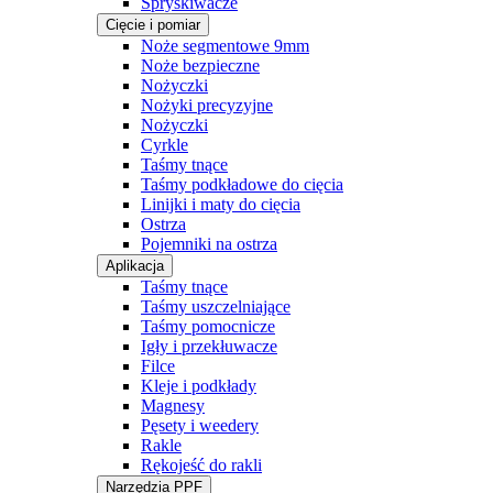
Spryskiwacze
Cięcie i pomiar
Noże segmentowe 9mm
Noże bezpieczne
Nożyczki
Nożyki precyzyjne
Nożyczki
Cyrkle
Taśmy tnące
Taśmy podkładowe do cięcia
Linijki i maty do cięcia
Ostrza
Pojemniki na ostrza
Aplikacja
Taśmy tnące
Taśmy uszczelniające
Taśmy pomocnicze
Igły i przekłuwacze
Filce
Kleje i podkłady
Magnesy
Pęsety i weedery
Rakle
Rękojeść do rakli
Narzędzia PPF