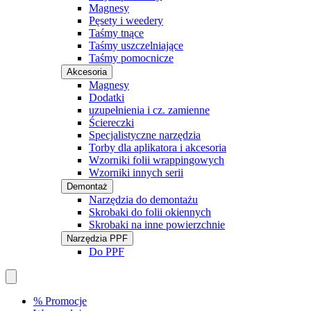
Magnesy
Pęsety i weedery
Taśmy tnące
Taśmy uszczelniające
Taśmy pomocnicze
Akcesoria
Magnesy
Dodatki
uzupełnienia i cz. zamienne
Ściereczki
Specjalistyczne narzędzia
Torby dla aplikatora i akcesoria
Wzorniki folii wrappingowych
Wzorniki innych serii
Demontaż
Narzędzia do demontażu
Skrobaki do folii okiennych
Skrobaki na inne powierzchnie
Narzędzia PPF
Do PPF
% Promocje