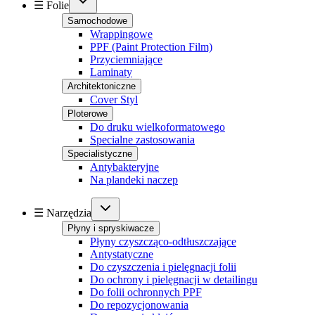
☰ Folie
Samochodowe
Wrappingowe
PPF (Paint Protection Film)
Przyciemniające
Laminaty
Architektoniczne
Cover Styl
Ploterowe
Do druku wielkoformatowego
Specialne zastosowania
Specialistyczne
Antybakteryjne
Na plandeki naczep
☰ Narzędzia
Płyny i spryskiwacze
Płyny czyszcząco-odtłuszczające
Antystatyczne
Do czyszczenia i pielęgnacji folii
Do ochrony i pielęgnacji w detailingu
Do folii ochronnych PPF
Do repozycjonowania