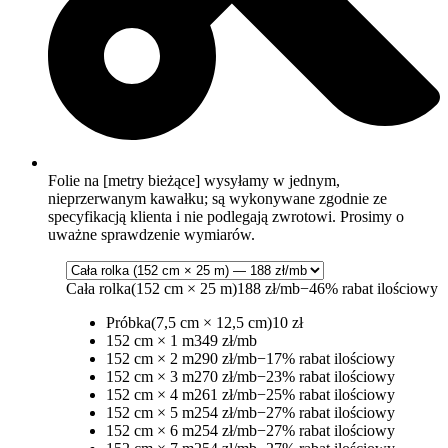
Folie na [metry bieżące] wysyłamy w jednym,
nieprzerwanym kawałku; są wykonywane zgodnie ze
specyfikacją klienta i nie podlegają zwrotowi. Prosimy o
uważne sprawdzenie wymiarów.
Cała rolka
(152 cm × 25 m)
188 zł/mb
−46% rabat ilościowy
Próbka
(7,5 cm × 12,5 cm)
10 zł
152 cm × 1 m
349 zł/mb
152 cm × 2 m
290 zł/mb
−17% rabat ilościowy
152 cm × 3 m
270 zł/mb
−23% rabat ilościowy
152 cm × 4 m
261 zł/mb
−25% rabat ilościowy
152 cm × 5 m
254 zł/mb
−27% rabat ilościowy
152 cm × 6 m
254 zł/mb
−27% rabat ilościowy