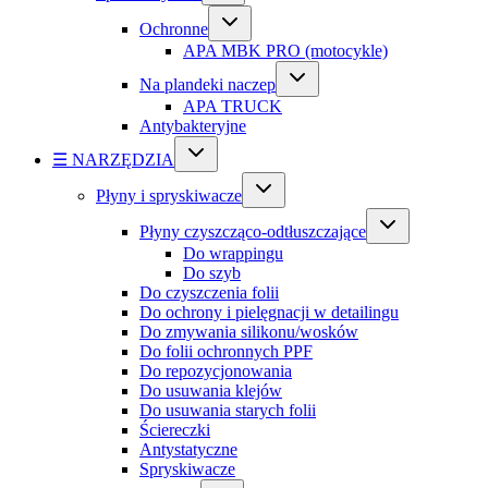
Ochronne
APA MBK PRO (motocykle)
Na plandeki naczep
APA TRUCK
Antybakteryjne
☰ NARZĘDZIA
Płyny i spryskiwacze
Płyny czyszcząco-odtłuszczające
Do wrappingu
Do szyb
Do czyszczenia folii
Do ochrony i pielęgnacji w detailingu
Do zmywania silikonu/wosków
Do folii ochronnych PPF
Do repozycjonowania
Do usuwania klejów
Do usuwania starych folii
Ściereczki
Antystatyczne
Spryskiwacze