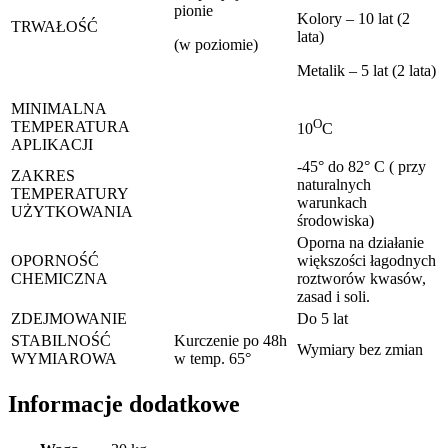
pionie
Kolory – 10 lat (2
TRWAŁOŚĆ
lata)
(w poziomie)
Metalik – 5 lat (2 lata)
MINIMALNA
O
TEMPERATURA
10
C
APLIKACJI
-45° do 82° C ( przy
ZAKRES
naturalnych
TEMPERATURY
warunkach
UŻYTKOWANIA
środowiska)
Oporna na działanie
OPORNOŚĆ
większości łagodnych
CHEMICZNA
roztworów kwasów,
zasad i soli.
ZDEJMOWANIE
Do 5 lat
STABILNOŚĆ
Kurczenie po 48h
Wymiary bez zmian
WYMIAROWA
w temp. 65°
Informacje dodatkowe