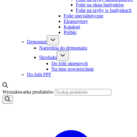
Folie na okna budynków
Folie na szyby w budynkach
Folie specjalistyczne
Ekspozytory
Katalogi
Próbki
Demontaż
Narzędzia do demontażu
Skrobaki
Do folii okiennych
Na inne powierzchnie
Do folii PPF
Wyszukiwarka produktów