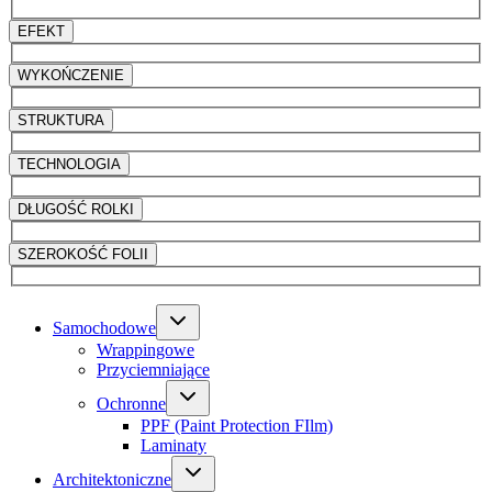
EFEKT
WYKOŃCZENIE
STRUKTURA
TECHNOLOGIA
DŁUGOŚĆ ROLKI
SZEROKOŚĆ FOLII
Samochodowe
Wrappingowe
Przyciemniające
Ochronne
PPF (Paint Protection FIlm)
Laminaty
Architektoniczne