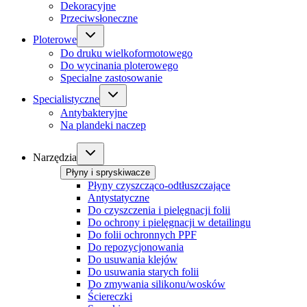
Dekoracyjne
Przeciwsłoneczne
Ploterowe
Do druku wielkoformotowego
Do wycinania ploterowego
Specialne zastosowanie
Specialistyczne
Antybakteryjne
Na plandeki naczep
Narzędzia
Płyny i spryskiwacze
Płyny czyszcząco-odtłuszczające
Antystatyczne
Do czyszczenia i pielęgnacji folii
Do ochrony i pielęgnacji w detailingu
Do folii ochronnych PPF
Do repozycjonowania
Do usuwania klejów
Do usuwania starych folii
Do zmywania silikonu/wosków
Ściereczki