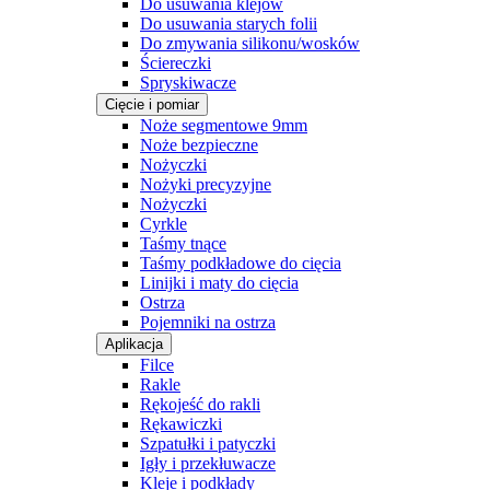
Do usuwania klejów
Do usuwania starych folii
Do zmywania silikonu/wosków
Ściereczki
Spryskiwacze
Cięcie i pomiar
Noże segmentowe 9mm
Noże bezpieczne
Nożyczki
Nożyki precyzyjne
Nożyczki
Cyrkle
Taśmy tnące
Taśmy podkładowe do cięcia
Linijki i maty do cięcia
Ostrza
Pojemniki na ostrza
Aplikacja
Filce
Rakle
Rękojeść do rakli
Rękawiczki
Szpatułki i patyczki
Igły i przekłuwacze
Kleje i podkłady