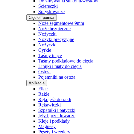
Do zmywania silikonu/wosków
Ściereczki
Spryskiwacze
Cięcie i pomiar
Noże segmentowe 9mm
Noże bezpieczne
Nożyczki
Nożyki precyzyjne
Nożyczki
Cyrkle
Taśmy tnące
Taśmy podkładowe do cięcia
Linijki i maty do cięcia
Ostrza
Pojemniki na ostrza
Aplikacja
Filce
Rakle
Rękojeść do rakli
Rękawiczki
Szpatułki i patyczki
Igły i przekłuwacze
Kleje i podkłady
Magnesy
Pęsety i weedery