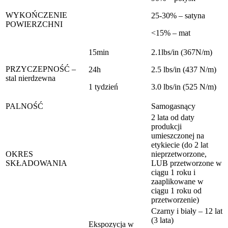
WYKOŃCZENIE
25-30% – satyna
POWIERZCHNI
<15% – mat
15min
2.1lbs/in (367N/m)
PRZYCZEPNOŚĆ –
24h
2.5 lbs/in (437 N/m)
stal nierdzewna
1 tydzień
3.0 lbs/in (525 N/m)
PALNOŚĆ
Samogasnący
2 lata od daty
produkcji
umieszczonej na
etykiecie (do 2 lat
OKRES
nieprzetworzone,
SKŁADOWANIA
LUB przetworzone w
ciągu 1 roku i
zaaplikowane w
ciągu 1 roku od
przetworzenie)
Czarny i biały – 12 lat
(3 lata)
Ekspozycja w