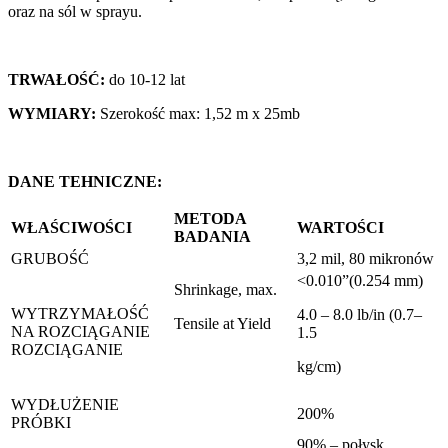
oraz na sól w sprayu.
TRWAŁOŚĆ:
do 10-12 lat
WYMIARY:
Szerokość max: 1,52 m x 25mb
DANE TEHNICZNE:
METODA
WŁAŚCIWOŚCI
WARTOŚCI
BADANIA
GRUBOŚĆ
3,2 mil, 80 mikronów
<0.010”(0.254 mm)
Shrinkage, max.
WYTRZYMAŁOŚĆ
4.0 – 8.0 lb/in (0.7–
Tensile at Yield
NA ROZCIĄGANIE
1.5
ROZCIĄGANIE
kg/cm)
WYDŁUŻENIE
200%
PRÓBKI
90% – połysk