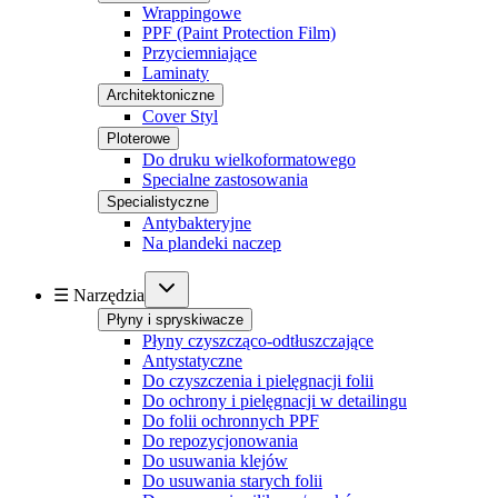
Wrappingowe
PPF (Paint Protection Film)
Przyciemniające
Laminaty
Architektoniczne
Cover Styl
Ploterowe
Do druku wielkoformatowego
Specialne zastosowania
Specialistyczne
Antybakteryjne
Na plandeki naczep
☰ Narzędzia
Płyny i spryskiwacze
Płyny czyszcząco-odtłuszczające
Antystatyczne
Do czyszczenia i pielęgnacji folii
Do ochrony i pielęgnacji w detailingu
Do folii ochronnych PPF
Do repozycjonowania
Do usuwania klejów
Do usuwania starych folii