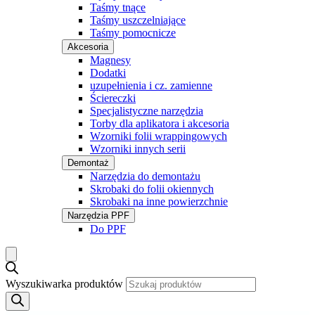
Taśmy tnące
Taśmy uszczelniające
Taśmy pomocnicze
Akcesoria
Magnesy
Dodatki
uzupełnienia i cz. zamienne
Ściereczki
Specjalistyczne narzędzia
Torby dla aplikatora i akcesoria
Wzorniki folii wrappingowych
Wzorniki innych serii
Demontaż
Narzędzia do demontażu
Skrobaki do folii okiennych
Skrobaki na inne powierzchnie
Narzędzia PPF
Do PPF
Wyszukiwarka produktów