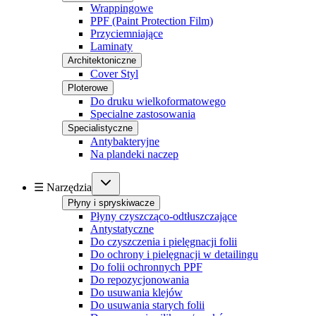
Wrappingowe
PPF (Paint Protection Film)
Przyciemniające
Laminaty
Architektoniczne
Cover Styl
Ploterowe
Do druku wielkoformatowego
Specialne zastosowania
Specialistyczne
Antybakteryjne
Na plandeki naczep
☰ Narzędzia
Płyny i spryskiwacze
Płyny czyszcząco-odtłuszczające
Antystatyczne
Do czyszczenia i pielęgnacji folii
Do ochrony i pielęgnacji w detailingu
Do folii ochronnych PPF
Do repozycjonowania
Do usuwania klejów
Do usuwania starych folii