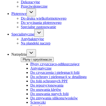
Dekoracyjne
Przeciwsłoneczne
Ploterowe
Do druku wielkoformotowego
Do wycinania ploterowego
Specialne zastosowanie
Specialistyczne
Antybakteryjne
Na plandeki naczep
Narzędzia
Płyny i spryskiwacze
Płyny czyszcząco-odtłuszczające
Antystatyczne
Do czyszczenia i pielęgnacji folii
Do ochrony i pielęgnacji w detailingu
Do folii ochronnych PPF
Do repozycjonowania
Do usuwania klejów
Do usuwania starych folii
Do zmywania silikonu/wosków
Ściereczki