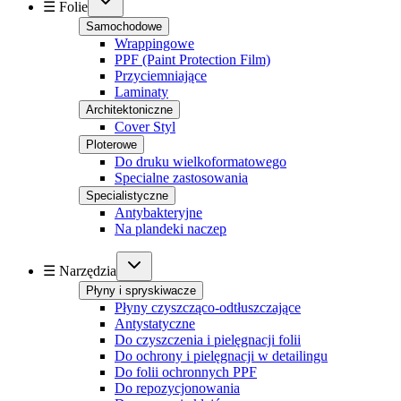
☰ Folie
Samochodowe
Wrappingowe
PPF (Paint Protection Film)
Przyciemniające
Laminaty
Architektoniczne
Cover Styl
Ploterowe
Do druku wielkoformatowego
Specialne zastosowania
Specialistyczne
Antybakteryjne
Na plandeki naczep
☰ Narzędzia
Płyny i spryskiwacze
Płyny czyszcząco-odtłuszczające
Antystatyczne
Do czyszczenia i pielęgnacji folii
Do ochrony i pielęgnacji w detailingu
Do folii ochronnych PPF
Do repozycjonowania