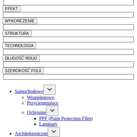
EFEKT
WYKOŃCZENIE
STRUKTURA
TECHNOLOGIA
DŁUGOŚĆ ROLKI
SZEROKOŚĆ FOLII
Samochodowe
Wrappingowe
Przyciemniające
Ochronne
PPF (Paint Protection FIlm)
Laminaty
Architektoniczne