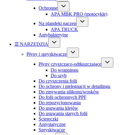
Ochronne
APA MBK PRO (motocykle)
Na plandeki naczep
APA TRUCK
Antybakteryjne
☰ NARZĘDZIA
Płyny i spryskiwacze
Płyny czyszcząco-odtłuszczające
Do wrappingu
Do szyb
Do czyszczenia folii
Do ochrony i pielęgnacji w detailingu
Do zmywania silikonu/wosków
Do folii ochronnych PPF
Do repozycjonowania
Do usuwania klejów
Do usuwania starych folii
Ściereczki
Antystatyczne
Spryskiwacze