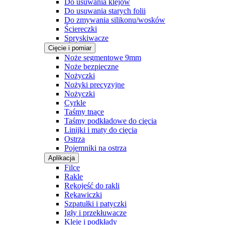
Do usuwania klejów
Do usuwania starych folii
Do zmywania silikonu/wosków
Ściereczki
Spryskiwacze
Cięcie i pomiar
Noże segmentowe 9mm
Noże bezpieczne
Nożyczki
Nożyki precyzyjne
Nożyczki
Cyrkle
Taśmy tnące
Taśmy podkładowe do cięcia
Linijki i maty do cięcia
Ostrza
Pojemniki na ostrza
Aplikacja
Filce
Rakle
Rękojeść do rakli
Rękawiczki
Szpatułki i patyczki
Igły i przekłuwacze
Kleje i podkłady