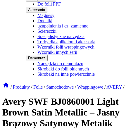
Do folii PPF
Akcesoria
Magnesy
Dodatki
uzupełnienia i cz. zamienne
Ściereczki
Specjalistyczne narzędzia
Torby dla aplikatora i akcesoria
Wzorniki folii wrappingowych
Wzorniki innych serii
Demontaż
Narzędzia do demontażu
Skrobaki do folii okiennych
Skrobaki na inne powierzchnie
/
Produkty
/
Folie
/
Samochodowe
/
Wrappingowe
/
AVERY
/
Avery SWF BJ0860001 Light
Brown Satin Metallic – Jasny
Brązowy Satynowy Metalik