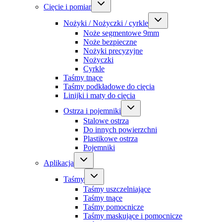
Cięcie i pomiar
Nożyki / Nożyczki / cyrkle
Noże segmentowe 9mm
Noże bezpieczne
Nożyki precyzyjne
Nożyczki
Cyrkle
Taśmy tnące
Taśmy podkładowe do cięcia
Linijki i maty do cięcia
Ostrza i pojemniki
Stalowe ostrza
Do innych powierzchni
Plastikowe ostrza
Pojemniki
Aplikacja
Taśmy
Taśmy uszczelniające
Taśmy tnące
Taśmy pomocnicze
Taśmy maskujące i pomocnicze