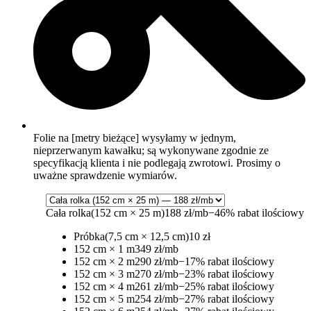
Folie na [metry bieżące] wysyłamy w jednym,
nieprzerwanym kawałku; są wykonywane zgodnie ze
specyfikacją klienta i nie podlegają zwrotowi. Prosimy o
uważne sprawdzenie wymiarów.
Cała rolka
(152 cm × 25 m)
188 zł/mb
−46% rabat ilościowy
Próbka
(7,5 cm × 12,5 cm)
10 zł
152 cm × 1 m
349 zł/mb
152 cm × 2 m
290 zł/mb
−17% rabat ilościowy
152 cm × 3 m
270 zł/mb
−23% rabat ilościowy
152 cm × 4 m
261 zł/mb
−25% rabat ilościowy
152 cm × 5 m
254 zł/mb
−27% rabat ilościowy