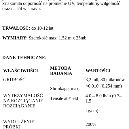
Znakomita odporność na promienie UV, temperaturę, wilgotność
oraz na sól w sprayu.
TRWAŁOŚĆ:
do 10-12 lat
WYMIARY:
Szerokość max: 1,52 m x 25mb
DANE TEHNICZNE:
METODA
WŁAŚCIWOŚCI
WARTOŚCI
BADANIA
GRUBOŚĆ
3,2 mil, 80 mikronów
<0.010”(0.254 mm)
Shrinkage, max.
WYTRZYMAŁOŚĆ
4.0 – 8.0 lb/in (0.7–
Tensile at Yield
NA ROZCIĄGANIE
1.5
ROZCIĄGANIE
kg/cm)
WYDŁUŻENIE
200%
PRÓBKI