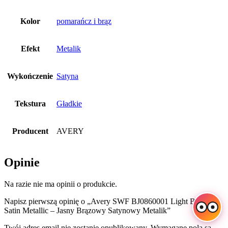
Kolor
pomarańcz i brąz
Efekt
Metalik
Wykończenie
Satyna
Tekstura
Gładkie
Producent
AVERY
Opinie
Na razie nie ma opinii o produkcie.
Napisz pierwszą opinię o „Avery SWF BJ0860001 Light Brown
Satin Metallic – Jasny Brązowy Satynowy Metalik”
Twój adres email nie zostanie opublikowany.
Wymagane pola są