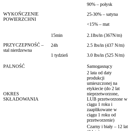
90% – połysk
WYKOŃCZENIE
25-30% – satyna
POWIERZCHNI
<15% – mat
15min
2.1lbs/in (367N/m)
PRZYCZEPNOŚĆ –
24h
2.5 lbs/in (437 N/m)
stal nierdzewna
1 tydzień
3.0 lbs/in (525 N/m)
PALNOŚĆ
Samogasnący
2 lata od daty
produkcji
umieszczonej na
etykiecie (do 2 lat
OKRES
nieprzetworzone,
SKŁADOWANIA
LUB przetworzone w
ciągu 1 roku i
zaaplikowane w
ciągu 1 roku od
przetworzenie)
Czarny i biały – 12 lat