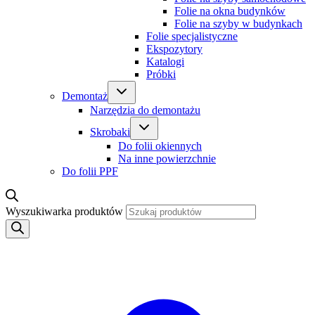
Folie na okna budynków
Folie na szyby w budynkach
Folie specjalistyczne
Ekspozytory
Katalogi
Próbki
Demontaż
Narzędzia do demontażu
Skrobaki
Do folii okiennych
Na inne powierzchnie
Do folii PPF
Wyszukiwarka produktów