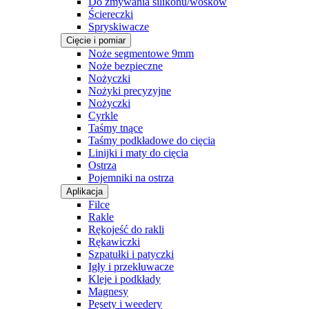
Do zmywania silikonu/wosków
Ściereczki
Spryskiwacze
Cięcie i pomiar
Noże segmentowe 9mm
Noże bezpieczne
Nożyczki
Nożyki precyzyjne
Nożyczki
Cyrkle
Taśmy tnące
Taśmy podkładowe do cięcia
Linijki i maty do cięcia
Ostrza
Pojemniki na ostrza
Aplikacja
Filce
Rakle
Rękojeść do rakli
Rękawiczki
Szpatułki i patyczki
Igły i przekłuwacze
Kleje i podkłady
Magnesy
Pęsety i weedery