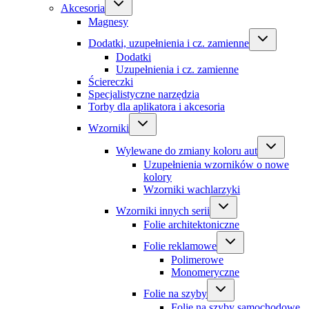
Akcesoria
Magnesy
Dodatki, uzupełnienia i cz. zamienne
Dodatki
Uzupełnienia i cz. zamienne
Ściereczki
Specjalistyczne narzędzia
Torby dla aplikatora i akcesoria
Wzorniki
Wylewane do zmiany koloru aut
Uzupełnienia wzorników o nowe
kolory
Wzorniki wachlarzyki
Wzorniki innych serii
Folie architektoniczne
Folie reklamowe
Polimerowe
Monomeryczne
Folie na szyby
Folie na szyby samochodowe