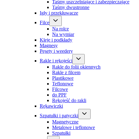
Taśmy uszczelniające i zabezpieczające
Taśmy dwustronne
Igły i przekłuwacze
Filce
Na rolce
Na wymiar
Kleje i podkłady
Magnesy
Pęsety i weedery
Rakle i rękojeści
Rakle do folii okiennych
Rakle z filcem
Plastikowe
Teflonowe
Filcowe
do PPF
Rękojeść do rakli
Rękawiczki
Szpatułki i patyczki
Magnetyczne
Metalowe i teflonowe
Szpatułki