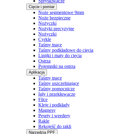
Spryskiwacze
Cięcie i pomiar
Noże segmentowe 9mm
Noże bezpieczne
Nożyczki
Nożyki precyzyjne
Nożyczki
Cyrkle
Taśmy tnące
Taśmy podkładowe do cięcia
Linijki i maty do cięcia
Ostrza
Pojemniki na ostrza
Aplikacja
Taśmy tnące
Taśmy uszczelniające
Taśmy pomocnicze
Igły i przekłuwacze
Filce
Kleje i podkłady
Magnesy
Pęsety i weedery
Rakle
Rękojeść do rakli
Narzędzia PPF