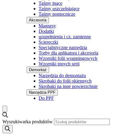
Taśmy tnące
Taśmy uszczelniające
Taśmy pomocnicze
Akcesoria
Magnesy
Dodatki
uzupełnienia i cz. zamienne
Ściereczki
Specjalistyczne narzędzia
Torby dla aplikatora i akcesoria
Wzorniki folii wrappingowych
Wzorniki innych serii
Demontaż
Narzędzia do demontażu
Skrobaki do folii okiennych
Skrobaki na inne powierzchnie
Narzędzia PPF
Do PPF
Wyszukiwarka produktów