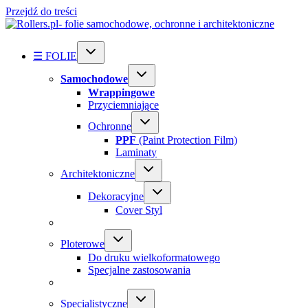
Przejdź do treści
☰ FOLIE
Samochodowe
Wrappingowe
Przyciemniające
Ochronne
PPF
(Paint Protection Film)
Laminaty
Architektoniczne
Dekoracyjne
Cover Styl
Ploterowe
Do druku wielkoformatowego
Specjalne zastosowania
Specialistyczne