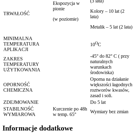
(3 lata)
Ekspozycja w
pionie
Kolory – 10 lat (2
TRWAŁOŚĆ
lata)
(w poziomie)
Metalik – 5 lat (2 lata)
MINIMALNA
O
TEMPERATURA
10
C
APLIKACJI
-45° do 82° C ( przy
ZAKRES
naturalnych
TEMPERATURY
warunkach
UŻYTKOWANIA
środowiska)
Oporna na działanie
OPORNOŚĆ
większości łagodnych
CHEMICZNA
roztworów kwasów,
zasad i soli.
ZDEJMOWANIE
Do 5 lat
STABILNOŚĆ
Kurczenie po 48h
Wymiary bez zmian
WYMIAROWA
w temp. 65°
Informacje dodatkowe