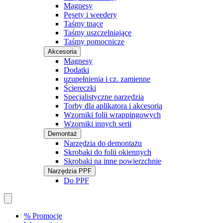
Magnesy
Pęsety i weedery
Taśmy tnące
Taśmy uszczelniające
Taśmy pomocnicze
Akcesoria
Magnesy
Dodatki
uzupełnienia i cz. zamienne
Ściereczki
Specjalistyczne narzędzia
Torby dla aplikatora i akcesoria
Wzorniki folii wrappingowych
Wzorniki innych serii
Demontaż
Narzędzia do demontażu
Skrobaki do folii okiennych
Skrobaki na inne powierzchnie
Narzędzia PPF
Do PPF
% Promocje