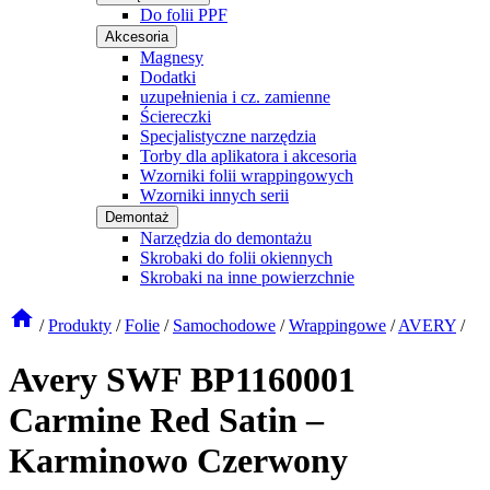
Do folii PPF
Akcesoria
Magnesy
Dodatki
uzupełnienia i cz. zamienne
Ściereczki
Specjalistyczne narzędzia
Torby dla aplikatora i akcesoria
Wzorniki folii wrappingowych
Wzorniki innych serii
Demontaż
Narzędzia do demontażu
Skrobaki do folii okiennych
Skrobaki na inne powierzchnie
/
Produkty
/
Folie
/
Samochodowe
/
Wrappingowe
/
AVERY
/
Avery SWF BP1160001
Carmine Red Satin –
Karminowo Czerwony