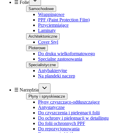
☰ Folie
Samochodowe
Wrappingowe
PPF (Paint Protection Film)
Przyciemniające
Laminaty
Architektoniczne
Cover Styl
Ploterowe
Do druku wielkoformatowego
Specialne zastosowania
Specialistyczne
Antybakteryjne
Na plandeki naczep
☰ Narzędzia
Płyny i spryskiwacze
Płyny czyszcząco-odtłuszczające
Antystatyczne
Do czyszczenia i pielęgnacji folii
Do ochrony i pielęgnacji w detailingu
Do folii ochronnych PPF
Do repozycjonowania