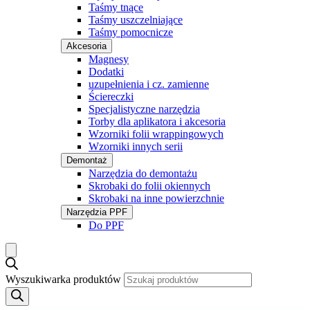
Taśmy tnące
Taśmy uszczelniające
Taśmy pomocnicze
Akcesoria
Magnesy
Dodatki
uzupełnienia i cz. zamienne
Ściereczki
Specjalistyczne narzędzia
Torby dla aplikatora i akcesoria
Wzorniki folii wrappingowych
Wzorniki innych serii
Demontaż
Narzędzia do demontażu
Skrobaki do folii okiennych
Skrobaki na inne powierzchnie
Narzędzia PPF
Do PPF
Wyszukiwarka produktów