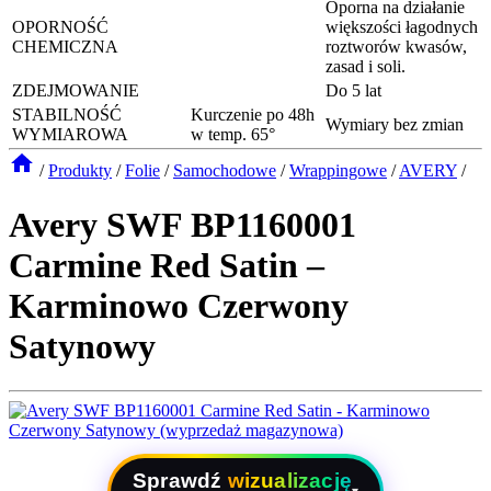
Oporna na działanie
OPORNOŚĆ
większości łagodnych
CHEMICZNA
roztworów kwasów,
zasad i soli.
ZDEJMOWANIE
Do 5 lat
STABILNOŚĆ
Kurczenie po 48h
Wymiary bez zmian
WYMIAROWA
w temp. 65°
/
Produkty
/
Folie
/
Samochodowe
/
Wrappingowe
/
AVERY
/
Avery SWF BP1160001
Carmine Red Satin –
Karminowo Czerwony
Satynowy
Sprawdź
wizualizację