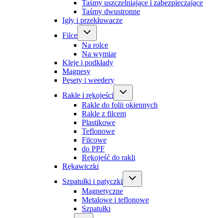
Taśmy uszczelniające i zabezpieczające
Taśmy dwustronne
Igły i przekłuwacze
Filce
Na rolce
Na wymiar
Kleje i podkłady
Magnesy
Pęsety i weedery
Rakle i rękojeści
Rakle do folii okiennych
Rakle z filcem
Plastikowe
Teflonowe
Filcowe
do PPF
Rękojeść do rakli
Rękawiczki
Szpatułki i patyczki
Magnetyczne
Metalowe i teflonowe
Szpatułki