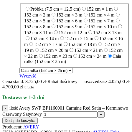
Próbka (7,5 cm × 12,5 cm)
152 cm × 1 m
152 cm × 2 m
152 cm × 3 m
152 cm × 4 m
152 cm × 5 m
152 cm × 6 m
152 cm × 7 m
152 cm × 8 m
152 cm × 9 m
152 cm × 10 m
152 cm × 11 m
152 cm × 12 m
152 cm × 13 m
152 cm × 14 m
152 cm × 15 m
152 cm × 16
m
152 cm × 17 m
152 cm × 18 m
152 cm ×
19 m
152 cm × 20 m
152 cm × 21 m
152 cm
× 22 m
152 cm × 23 m
152 cm × 24 m
Cała
rolka (152 cm × 25 m)
Wyczyść
Cena stand. 8.725,00 zł
Rabat ilościowy — oszczędzasz 4.025,00 zł
4.700,00
zł
brutto
Dostawa w 1-3 dni
ilość Avery SWF BP1160001 Carmine Red Satin – Karminowo
Czerwony Satynowy
Dodaj do koszyka
Producent:
AVERY