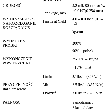
BADANIA
GRUBOŚĆ
3,2 mil, 80 mikronów
<0.010”(0.254 mm)
Shrinkage, max.
WYTRZYMAŁOŚĆ
4.0 – 8.0 lb/in (0.7–
Tensile at Yield
NA ROZCIĄGANIE
1.5
ROZCIĄGANIE
kg/cm)
WYDŁUŻENIE
200%
PRÓBKI
90% – połysk
WYKOŃCZENIE
25-30% – satyna
POWIERZCHNI
<15% – mat
15min
2.1lbs/in (367N/m)
PRZYCZEPNOŚĆ –
24h
2.5 lbs/in (437 N/m)
stal nierdzewna
1 tydzień
3.0 lbs/in (525 N/m)
PALNOŚĆ
Samogasnący
2 lata od daty