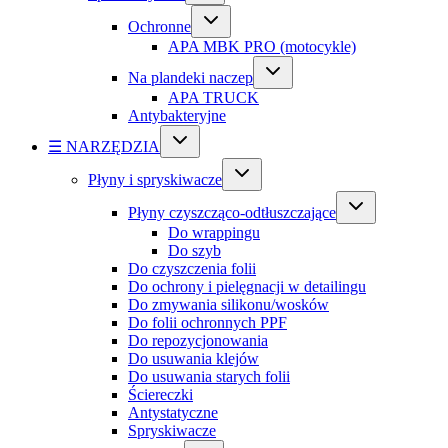
Ochronne
APA MBK PRO (motocykle)
Na plandeki naczep
APA TRUCK
Antybakteryjne
☰ NARZĘDZIA
Płyny i spryskiwacze
Płyny czyszcząco-odtłuszczające
Do wrappingu
Do szyb
Do czyszczenia folii
Do ochrony i pielęgnacji w detailingu
Do zmywania silikonu/wosków
Do folii ochronnych PPF
Do repozycjonowania
Do usuwania klejów
Do usuwania starych folii
Ściereczki
Antystatyczne
Spryskiwacze