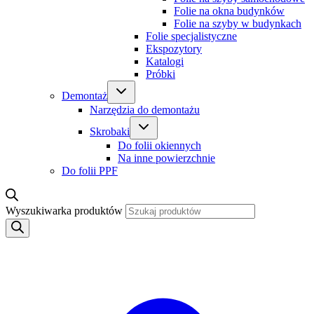
Folie na okna budynków
Folie na szyby w budynkach
Folie specjalistyczne
Ekspozytory
Katalogi
Próbki
Demontaż
Narzędzia do demontażu
Skrobaki
Do folii okiennych
Na inne powierzchnie
Do folii PPF
Wyszukiwarka produktów