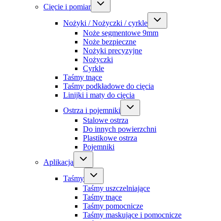
Cięcie i pomiar
Nożyki / Nożyczki / cyrkle
Noże segmentowe 9mm
Noże bezpieczne
Nożyki precyzyjne
Nożyczki
Cyrkle
Taśmy tnące
Taśmy podkładowe do cięcia
Linijki i maty do cięcia
Ostrza i pojemniki
Stalowe ostrza
Do innych powierzchni
Plastikowe ostrza
Pojemniki
Aplikacja
Taśmy
Taśmy uszczelniające
Taśmy tnące
Taśmy pomocnicze
Taśmy maskujące i pomocnicze