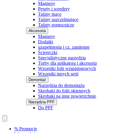
Magnesy
Pęsety i weedery
Taśmy tnące
Taśmy uszczelniające
Taśmy pomocnicze
Akcesoria
Magnesy
Dodatki
uzupełnienia i cz. zamienne
Ściereczki
Specjalistyczne narzędzia
Torby dla aplikatora i akcesoria
Wzorniki folii wrappingowych
Wzorniki innych serii
Demontaż
Narzędzia do demontażu
Skrobaki do folii okiennych
Skrobaki na inne powierzchnie
Narzędzia PPF
Do PPF
% Promocje