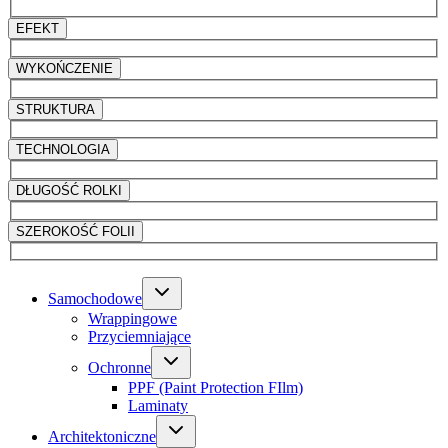
EFEKT
WYKOŃCZENIE
STRUKTURA
TECHNOLOGIA
DŁUGOŚĆ ROLKI
SZEROKOŚĆ FOLII
Samochodowe
Wrappingowe
Przyciemniające
Ochronne
PPF (Paint Protection FIlm)
Laminaty
Architektoniczne