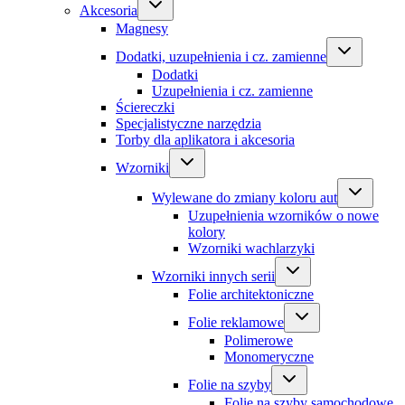
Akcesoria
Magnesy
Dodatki, uzupełnienia i cz. zamienne
Dodatki
Uzupełnienia i cz. zamienne
Ściereczki
Specjalistyczne narzędzia
Torby dla aplikatora i akcesoria
Wzorniki
Wylewane do zmiany koloru aut
Uzupełnienia wzorników o nowe
kolory
Wzorniki wachlarzyki
Wzorniki innych serii
Folie architektoniczne
Folie reklamowe
Polimerowe
Monomeryczne
Folie na szyby
Folie na szyby samochodowe