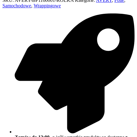
SKU:
AVERY-BP1160001-ROLKA
Kategorie:
AVERY
,
Folie
,
Samochodowe
,
Wrappingowe