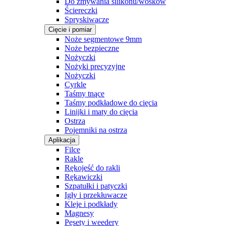
Do zmywania silikonu/wosków
Ściereczki
Spryskiwacze
Cięcie i pomiar
Noże segmentowe 9mm
Noże bezpieczne
Nożyczki
Nożyki precyzyjne
Nożyczki
Cyrkle
Taśmy tnące
Taśmy podkładowe do cięcia
Linijki i maty do cięcia
Ostrza
Pojemniki na ostrza
Aplikacja
Filce
Rakle
Rękojeść do rakli
Rękawiczki
Szpatułki i patyczki
Igły i przekłuwacze
Kleje i podkłady
Magnesy
Pęsety i weedery