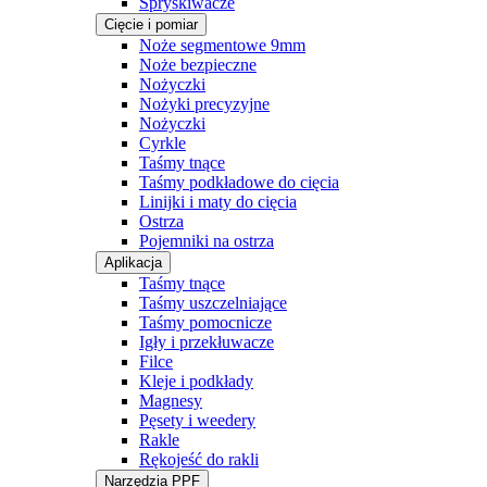
Spryskiwacze
Cięcie i pomiar
Noże segmentowe 9mm
Noże bezpieczne
Nożyczki
Nożyki precyzyjne
Nożyczki
Cyrkle
Taśmy tnące
Taśmy podkładowe do cięcia
Linijki i maty do cięcia
Ostrza
Pojemniki na ostrza
Aplikacja
Taśmy tnące
Taśmy uszczelniające
Taśmy pomocnicze
Igły i przekłuwacze
Filce
Kleje i podkłady
Magnesy
Pęsety i weedery
Rakle
Rękojeść do rakli
Narzędzia PPF