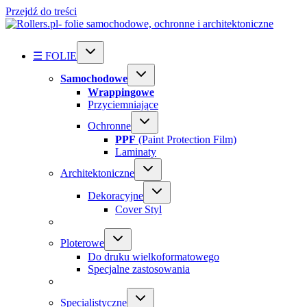
Przejdź do treści
☰ FOLIE
Samochodowe
Wrappingowe
Przyciemniające
Ochronne
PPF
(Paint Protection Film)
Laminaty
Architektoniczne
Dekoracyjne
Cover Styl
Ploterowe
Do druku wielkoformatowego
Specjalne zastosowania
Specialistyczne