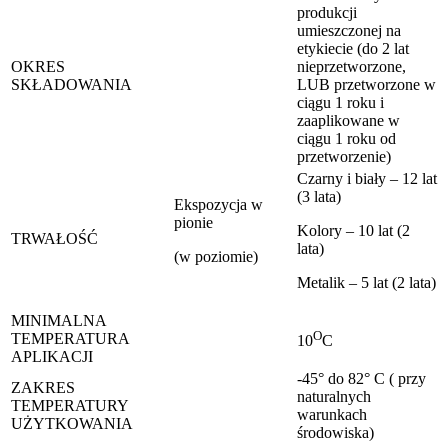
produkcji
umieszczonej na
etykiecie (do 2 lat
OKRES
nieprzetworzone,
SKŁADOWANIA
LUB przetworzone w
ciągu 1 roku i
zaaplikowane w
ciągu 1 roku od
przetworzenie)
Czarny i biały – 12 lat
(3 lata)
Ekspozycja w
pionie
Kolory – 10 lat (2
TRWAŁOŚĆ
lata)
(w poziomie)
Metalik – 5 lat (2 lata)
MINIMALNA
O
TEMPERATURA
10
C
APLIKACJI
-45° do 82° C ( przy
ZAKRES
naturalnych
TEMPERATURY
warunkach
UŻYTKOWANIA
środowiska)