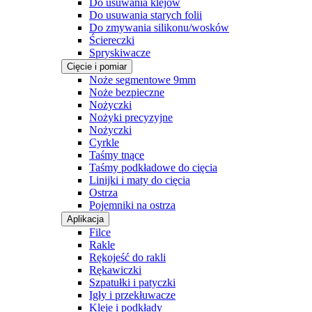
Do usuwania klejów
Do usuwania starych folii
Do zmywania silikonu/wosków
Ściereczki
Spryskiwacze
Cięcie i pomiar
Noże segmentowe 9mm
Noże bezpieczne
Nożyczki
Nożyki precyzyjne
Nożyczki
Cyrkle
Taśmy tnące
Taśmy podkładowe do cięcia
Linijki i maty do cięcia
Ostrza
Pojemniki na ostrza
Aplikacja
Filce
Rakle
Rękojeść do rakli
Rękawiczki
Szpatułki i patyczki
Igły i przekłuwacze
Kleje i podkłady