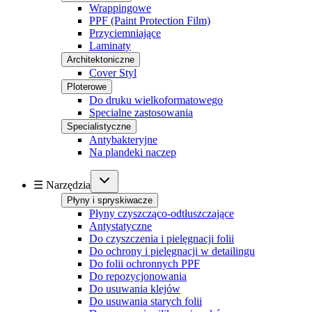
Wrappingowe
PPF (Paint Protection Film)
Przyciemniające
Laminaty
Architektoniczne
Cover Styl
Ploterowe
Do druku wielkoformatowego
Specialne zastosowania
Specialistyczne
Antybakteryjne
Na plandeki naczep
☰ Narzędzia
Płyny i spryskiwacze
Płyny czyszcząco-odtłuszczające
Antystatyczne
Do czyszczenia i pielęgnacji folii
Do ochrony i pielęgnacji w detailingu
Do folii ochronnych PPF
Do repozycjonowania
Do usuwania klejów
Do usuwania starych folii