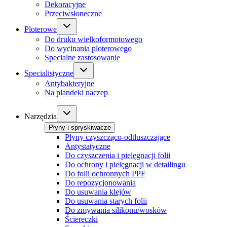
Dekoracyjne
Przeciwsłoneczne
Ploterowe
Do druku wielkoformotowego
Do wycinania ploterowego
Specialne zastosowanie
Specialistyczne
Antybakteryjne
Na plandeki naczep
Narzędzia
Płyny i spryskiwacze
Płyny czyszcząco-odtłuszczające
Antystatyczne
Do czyszczenia i pielęgnacji folii
Do ochrony i pielęgnacji w detailingu
Do folii ochronnych PPF
Do repozycjonowania
Do usuwania klejów
Do usuwania starych folii
Do zmywania silikonu/wosków
Ściereczki