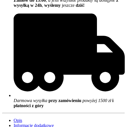
Zamów do 13:00
,
a jeśli wszystkie produkty są dostępne
z
wysyłką w 24h
,
wyślemy
jeszcze
dziś!
Darmowa wysyłka
przy zamówieniu
powyżej 1500 zł
i
płatności z góry
Opis
Informacje dodatkowe