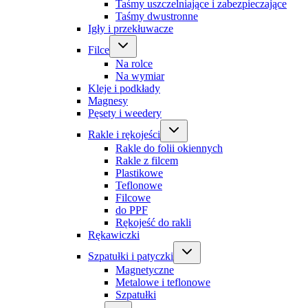
Taśmy uszczelniające i zabezpieczające
Taśmy dwustronne
Igły i przekłuwacze
Filce
Na rolce
Na wymiar
Kleje i podkłady
Magnesy
Pęsety i weedery
Rakle i rękojeści
Rakle do folii okiennych
Rakle z filcem
Plastikowe
Teflonowe
Filcowe
do PPF
Rękojeść do rakli
Rękawiczki
Szpatułki i patyczki
Magnetyczne
Metalowe i teflonowe
Szpatułki