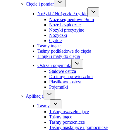
Cięcie i pomiar
Nożyki / Nożyczki / cyrkle
Noże segmentowe 9mm
Noże bezpieczne
Nożyki precyzyjne
Nożyczki
Cyrkle
Taśmy tnące
Taśmy podkładowe do cięcia
Linijki i maty do cięcia
Ostrza i pojemniki
Stalowe ostrza
Do innych powierzchni
Plastikowe ostrza
Pojemniki
Aplikacja
Taśmy
Taśmy uszczelniające
Taśmy tnące
Taśmy pomocnicze
Taśmy maskujące i pomocnicze