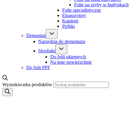
Folie na szyby w budynkach
Folie specjalistyczne
Ekspozytory
Katalogi
Próbki
Demontaż
Narzędzia do demontażu
Skrobaki
Do folii okiennych
Na inne powierzchnie
Do folii PPF
Wyszukiwarka produktów