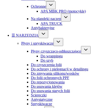
Ochronne
APA MBK PRO (motocykle)
Na plandeki naczep
APA TRUCK
Antybakteryjne
☰ NARZĘDZIA
Płyny i spryskiwacze
Płyny czyszcząco-odtłuszczające
Do wrappingu
Do szyb
Do czyszczenia folii
Do ochrony i pielęgnacji w detailingu
Do zmywania silikonu/wosków
Do folii ochronnych PPF
Do repozycjonowania
Do usuwania klejów
Do usuwania starych folii
Ściereczki
Antystatyczne
Spryskiwacze