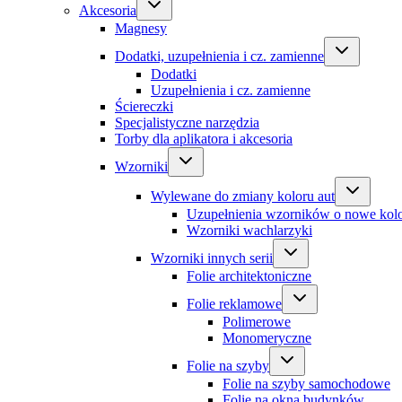
Akcesoria
Magnesy
Dodatki, uzupełnienia i cz. zamienne
Dodatki
Uzupełnienia i cz. zamienne
Ściereczki
Specjalistyczne narzędzia
Torby dla aplikatora i akcesoria
Wzorniki
Wylewane do zmiany koloru aut
Uzupełnienia wzorników o nowe kol
Wzorniki wachlarzyki
Wzorniki innych serii
Folie architektoniczne
Folie reklamowe
Polimerowe
Monomeryczne
Folie na szyby
Folie na szyby samochodowe
Folie na okna budynków