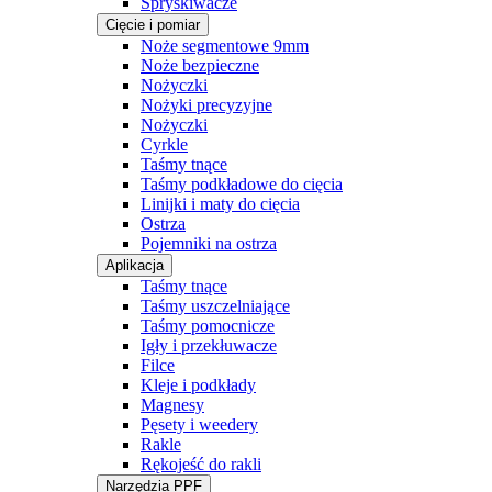
Spryskiwacze
Cięcie i pomiar
Noże segmentowe 9mm
Noże bezpieczne
Nożyczki
Nożyki precyzyjne
Nożyczki
Cyrkle
Taśmy tnące
Taśmy podkładowe do cięcia
Linijki i maty do cięcia
Ostrza
Pojemniki na ostrza
Aplikacja
Taśmy tnące
Taśmy uszczelniające
Taśmy pomocnicze
Igły i przekłuwacze
Filce
Kleje i podkłady
Magnesy
Pęsety i weedery
Rakle
Rękojeść do rakli
Narzędzia PPF