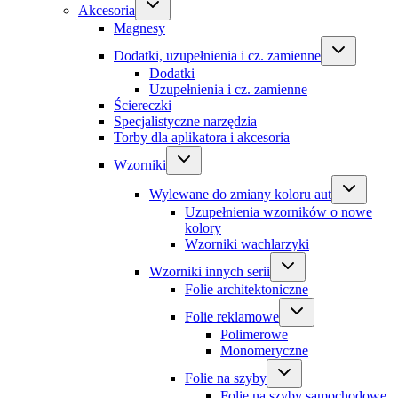
Akcesoria
Magnesy
Dodatki, uzupełnienia i cz. zamienne
Dodatki
Uzupełnienia i cz. zamienne
Ściereczki
Specjalistyczne narzędzia
Torby dla aplikatora i akcesoria
Wzorniki
Wylewane do zmiany koloru aut
Uzupełnienia wzorników o nowe
kolory
Wzorniki wachlarzyki
Wzorniki innych serii
Folie architektoniczne
Folie reklamowe
Polimerowe
Monomeryczne
Folie na szyby
Folie na szyby samochodowe