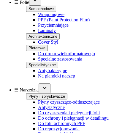
☰ Folie
Samochodowe
Wrappingowe
PPF (Paint Protection Film)
Przyciemniające
Laminaty
Architektoniczne
Cover Styl
Ploterowe
Do druku wielkoformatowego
Specialne zastosowania
Specialistyczne
Antybakteryjne
Na plandeki naczep
☰ Narzędzia
Płyny i spryskiwacze
Płyny czyszcząco-odtłuszczające
Antystatyczne
Do czyszczenia i pielęgnacji folii
Do ochrony i pielęgnacji w detailingu
Do folii ochronnych PPF
Do repozycjonowania