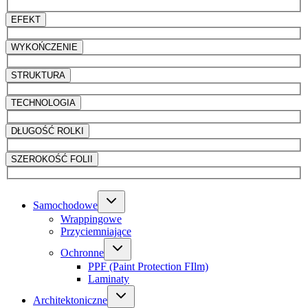
EFEKT
WYKOŃCZENIE
STRUKTURA
TECHNOLOGIA
DŁUGOŚĆ ROLKI
SZEROKOŚĆ FOLII
Samochodowe
Wrappingowe
Przyciemniające
Ochronne
PPF (Paint Protection FIlm)
Laminaty
Architektoniczne