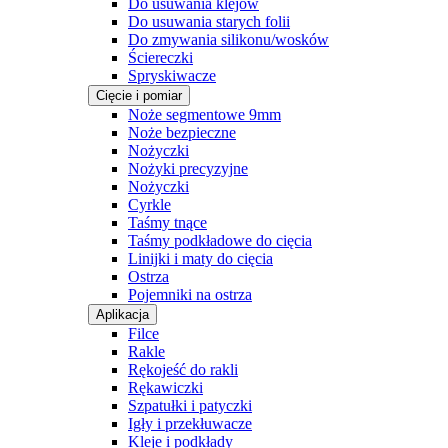
Do usuwania klejów
Do usuwania starych folii
Do zmywania silikonu/wosków
Ściereczki
Spryskiwacze
Cięcie i pomiar
Noże segmentowe 9mm
Noże bezpieczne
Nożyczki
Nożyki precyzyjne
Nożyczki
Cyrkle
Taśmy tnące
Taśmy podkładowe do cięcia
Linijki i maty do cięcia
Ostrza
Pojemniki na ostrza
Aplikacja
Filce
Rakle
Rękojeść do rakli
Rękawiczki
Szpatułki i patyczki
Igły i przekłuwacze
Kleje i podkłady