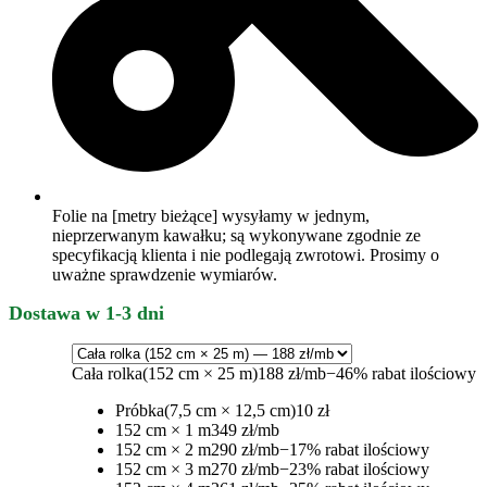
Folie na [metry bieżące] wysyłamy w jednym,
nieprzerwanym kawałku; są wykonywane zgodnie ze
specyfikacją klienta i nie podlegają zwrotowi. Prosimy o
uważne sprawdzenie wymiarów.
Dostawa w 1-3 dni
Cała rolka
(152 cm × 25 m)
188 zł/mb
−46% rabat ilościowy
Próbka
(7,5 cm × 12,5 cm)
10 zł
152 cm × 1 m
349 zł/mb
152 cm × 2 m
290 zł/mb
−17% rabat ilościowy
152 cm × 3 m
270 zł/mb
−23% rabat ilościowy