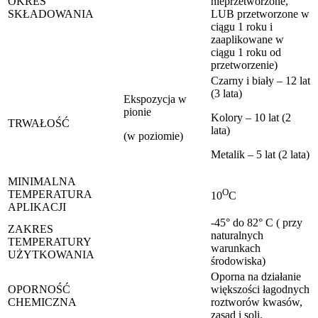
OKRES
nieprzetworzone,
SKŁADOWANIA
LUB przetworzone w
ciągu 1 roku i
zaaplikowane w
ciągu 1 roku od
przetworzenie)
Czarny i biały – 12 lat
(3 lata)
Ekspozycja w
pionie
Kolory – 10 lat (2
TRWAŁOŚĆ
lata)
(w poziomie)
Metalik – 5 lat (2 lata)
MINIMALNA
O
TEMPERATURA
10
C
APLIKACJI
-45° do 82° C ( przy
ZAKRES
naturalnych
TEMPERATURY
warunkach
UŻYTKOWANIA
środowiska)
Oporna na działanie
OPORNOŚĆ
większości łagodnych
CHEMICZNA
roztworów kwasów,
zasad i soli.