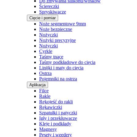
Do zmywania silikonu/wosków
Ściereczki
Spryskiwacze
Cięcie i pomiar
Noże segmentowe 9mm
Noże bezpieczne
Nożyczki
Nożyki precyzyjne
Nożyczki
Cyrkle
Taśmy tnące
Taśmy podkładowe do cięcia
Linijki i maty do cięcia
Ostrza
Pojemniki na ostrza
Aplikacja
Filce
Rakle
Rękojeść do rakli
Rękawiczki
Szpatułki i patyczki
Igły i przekłuwacze
Kleje i podkłady
Magnesy
Pęsety i weedery