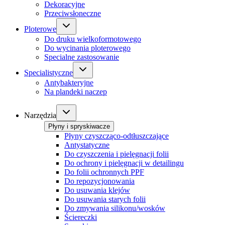
Dekoracyjne
Przeciwsłoneczne
Ploterowe
Do druku wielkoformotowego
Do wycinania ploterowego
Specialne zastosowanie
Specialistyczne
Antybakteryjne
Na plandeki naczep
Narzędzia
Płyny i spryskiwacze
Płyny czyszcząco-odtłuszczające
Antystatyczne
Do czyszczenia i pielęgnacji folii
Do ochrony i pielęgnacji w detailingu
Do folii ochronnych PPF
Do repozycjonowania
Do usuwania klejów
Do usuwania starych folii
Do zmywania silikonu/wosków
Ściereczki