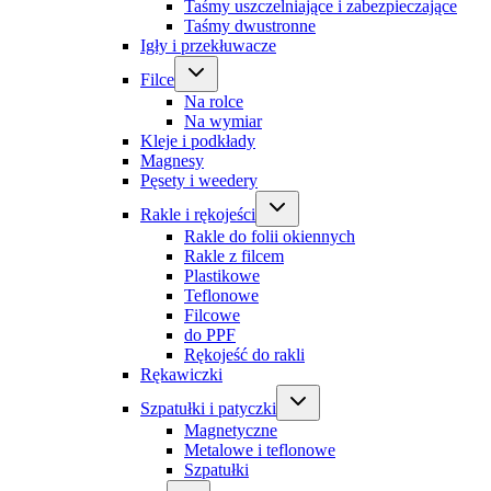
Taśmy uszczelniające i zabezpieczające
Taśmy dwustronne
Igły i przekłuwacze
Filce
Na rolce
Na wymiar
Kleje i podkłady
Magnesy
Pęsety i weedery
Rakle i rękojeści
Rakle do folii okiennych
Rakle z filcem
Plastikowe
Teflonowe
Filcowe
do PPF
Rękojeść do rakli
Rękawiczki
Szpatułki i patyczki
Magnetyczne
Metalowe i teflonowe
Szpatułki