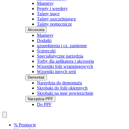
Magnesy
Pęsety i weedery
Taśmy tnące
Taśmy uszczelniające
Taśmy pomocnicze
Akcesoria
Magnesy
Dodatki
uzupełnienia i cz. zamienne
Ściereczki
Specjalistyczne narzędzia
Torby dla aplikatora i akcesoria
Wzorniki folii wrappingowych
Wzorniki innych serii
Demontaż
Narzędzia do demontażu
Skrobaki do folii okiennych
Skrobaki na inne powierzchnie
Narzędzia PPF
Do PPF
% Promocje