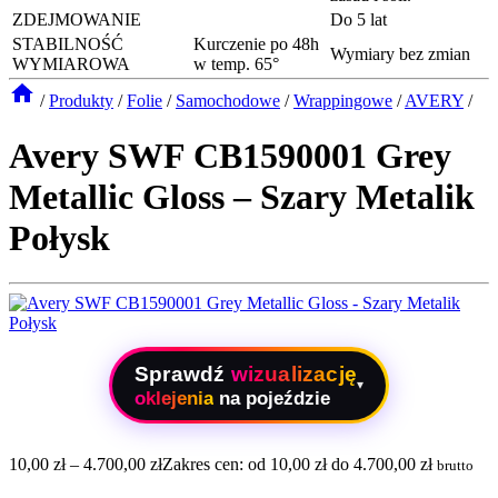
ZDEJMOWANIE
Do 5 lat
STABILNOŚĆ
Kurczenie po 48h
Wymiary bez zmian
WYMIAROWA
w temp. 65°
/
Produkty
/
Folie
/
Samochodowe
/
Wrappingowe
/
AVERY
/
Avery SWF CB1590001 Grey
Metallic Gloss – Szary Metalik
Połysk
Sprawdź
wizualizację
▾
oklejenia
na pojeździe
10,00
zł
–
4.700,00
zł
Zakres cen: od 10,00 zł do 4.700,00 zł
brutto