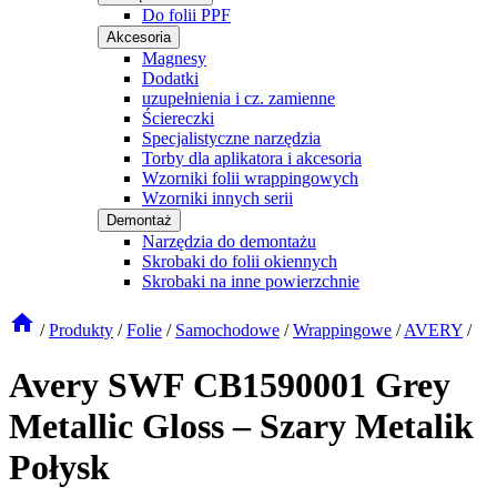
Do folii PPF
Akcesoria
Magnesy
Dodatki
uzupełnienia i cz. zamienne
Ściereczki
Specjalistyczne narzędzia
Torby dla aplikatora i akcesoria
Wzorniki folii wrappingowych
Wzorniki innych serii
Demontaż
Narzędzia do demontażu
Skrobaki do folii okiennych
Skrobaki na inne powierzchnie
/
Produkty
/
Folie
/
Samochodowe
/
Wrappingowe
/
AVERY
/
Avery SWF CB1590001 Grey
Metallic Gloss – Szary Metalik
Połysk