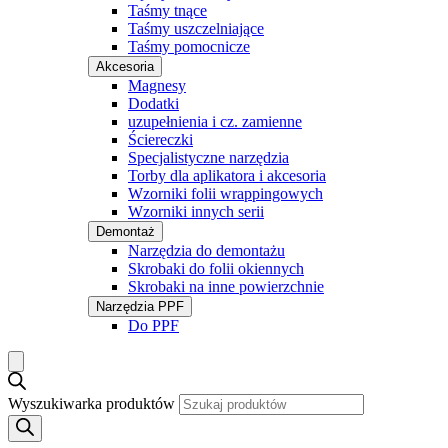
Taśmy tnące
Taśmy uszczelniające
Taśmy pomocnicze
Akcesoria
Magnesy
Dodatki
uzupełnienia i cz. zamienne
Ściereczki
Specjalistyczne narzędzia
Torby dla aplikatora i akcesoria
Wzorniki folii wrappingowych
Wzorniki innych serii
Demontaż
Narzędzia do demontażu
Skrobaki do folii okiennych
Skrobaki na inne powierzchnie
Narzędzia PPF
Do PPF
Wyszukiwarka produktów