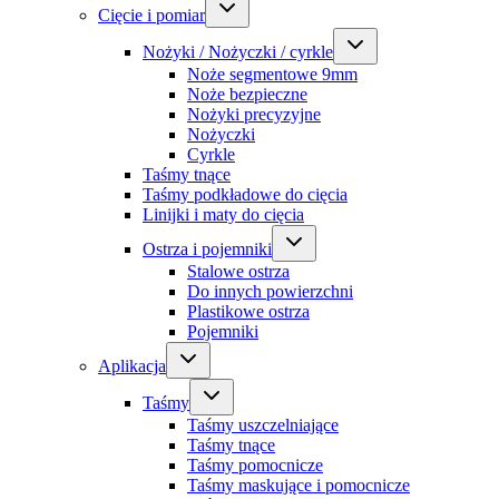
Cięcie i pomiar
Nożyki / Nożyczki / cyrkle
Noże segmentowe 9mm
Noże bezpieczne
Nożyki precyzyjne
Nożyczki
Cyrkle
Taśmy tnące
Taśmy podkładowe do cięcia
Linijki i maty do cięcia
Ostrza i pojemniki
Stalowe ostrza
Do innych powierzchni
Plastikowe ostrza
Pojemniki
Aplikacja
Taśmy
Taśmy uszczelniające
Taśmy tnące
Taśmy pomocnicze
Taśmy maskujące i pomocnicze