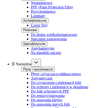
Wrappingowe
PPF (Paint Protection Film)
Przyciemniające
Laminaty
Architektoniczne
Cover Styl
Ploterowe
Do druku wielkoformatowego
Specialne zastosowania
Specialistyczne
Antybakteryjne
Na plandeki naczep
☰ Narzędzia
Płyny i spryskiwacze
Płyny czyszcząco-odtłuszczające
Antystatyczne
Do czyszczenia i pielęgnacji folii
Do ochrony i pielęgnacji w detailingu
Do folii ochronnych PPF
Do repozycjonowania
Do usuwania klejów
Do usuwania starych folii