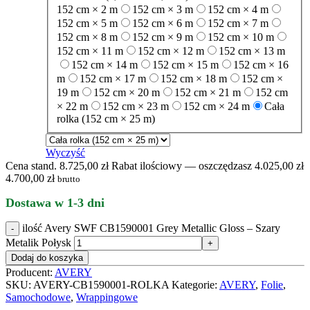
152 cm × 2 m
152 cm × 3 m
152 cm × 4 m
152 cm × 5 m
152 cm × 6 m
152 cm × 7 m
152 cm × 8 m
152 cm × 9 m
152 cm × 10 m
152 cm × 11 m
152 cm × 12 m
152 cm × 13 m
152 cm × 14 m
152 cm × 15 m
152 cm × 16
m
152 cm × 17 m
152 cm × 18 m
152 cm ×
19 m
152 cm × 20 m
152 cm × 21 m
152 cm
× 22 m
152 cm × 23 m
152 cm × 24 m
Cała
rolka (152 cm × 25 m)
Wyczyść
Cena stand. 8.725,00 zł
Rabat ilościowy — oszczędzasz 4.025,00 zł
4.700,00
zł
brutto
Dostawa w 1-3 dni
ilość Avery SWF CB1590001 Grey Metallic Gloss – Szary
Metalik Połysk
Dodaj do koszyka
Producent:
AVERY
SKU:
AVERY-CB1590001-ROLKA
Kategorie:
AVERY
,
Folie
,
Samochodowe
,
Wrappingowe