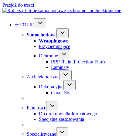
Przejdź do treści
☰ FOLIE
Samochodowe
Wrappingowe
Przyciemniające
Ochronne
PPF
(Paint Protection Film)
Laminaty
Architektoniczne
Dekoracyjne
Cover Styl
Ploterowe
Do druku wielkoformatowego
Specjalne zastosowania
Specialistyczne