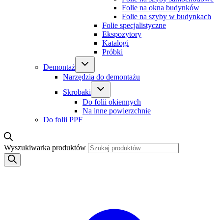
Folie na okna budynków
Folie na szyby w budynkach
Folie specjalistyczne
Ekspozytory
Katalogi
Próbki
Demontaż
Narzędzia do demontażu
Skrobaki
Do folii okiennych
Na inne powierzchnie
Do folii PPF
Wyszukiwarka produktów