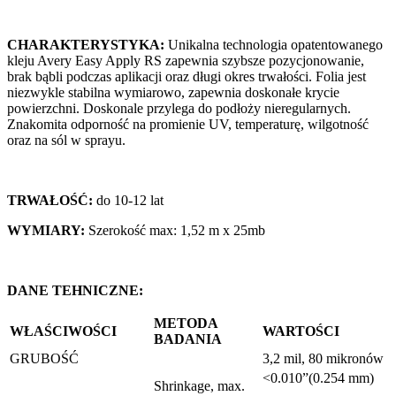
CHARAKTERYSTYKA:
Unikalna technologia opatentowanego
kleju Avery Easy Apply RS zapewnia szybsze pozycjonowanie,
brak bąbli podczas aplikacji oraz długi okres trwałości. Folia jest
niezwykle stabilna wymiarowo, zapewnia doskonałe krycie
powierzchni. Doskonale przylega do podłoży nieregularnych.
Znakomita odporność na promienie UV, temperaturę, wilgotność
oraz na sól w sprayu.
TRWAŁOŚĆ:
do 10-12 lat
WYMIARY:
Szerokość max: 1,52 m x 25mb
DANE TEHNICZNE:
METODA
WŁAŚCIWOŚCI
WARTOŚCI
BADANIA
GRUBOŚĆ
3,2 mil, 80 mikronów
<0.010”(0.254 mm)
Shrinkage, max.