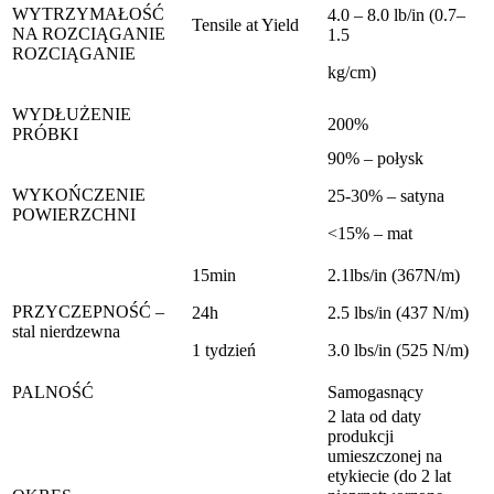
WYTRZYMAŁOŚĆ
4.0 – 8.0 lb/in (0.7–
Tensile at Yield
NA ROZCIĄGANIE
1.5
ROZCIĄGANIE
kg/cm)
WYDŁUŻENIE
200%
PRÓBKI
90% – połysk
WYKOŃCZENIE
25-30% – satyna
POWIERZCHNI
<15% – mat
15min
2.1lbs/in (367N/m)
PRZYCZEPNOŚĆ –
24h
2.5 lbs/in (437 N/m)
stal nierdzewna
1 tydzień
3.0 lbs/in (525 N/m)
PALNOŚĆ
Samogasnący
2 lata od daty
produkcji
umieszczonej na
etykiecie (do 2 lat