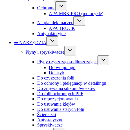
Ochronne
APA MBK PRO (motocykle)
Na plandeki naczep
APA TRUCK
Antybakteryjne
☰ NARZĘDZIA
Płyny i spryskiwacze
Płyny czyszcząco-odtłuszczające
Do wrappingu
Do szyb
Do czyszczenia folii
Do ochrony i pielęgnacji w detailingu
Do zmywania silikonu/wosków
Do folii ochronnych PPF
Do repozycjonowania
Do usuwania klejów
Do usuwania starych folii
Ściereczki
Antystatyczne
Spryskiwacze