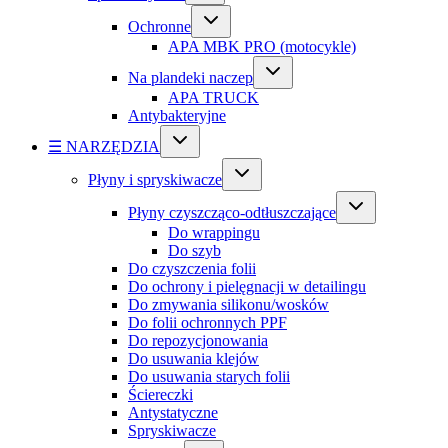
Ochronne
APA MBK PRO (motocykle)
Na plandeki naczep
APA TRUCK
Antybakteryjne
☰ NARZĘDZIA
Płyny i spryskiwacze
Płyny czyszcząco-odtłuszczające
Do wrappingu
Do szyb
Do czyszczenia folii
Do ochrony i pielęgnacji w detailingu
Do zmywania silikonu/wosków
Do folii ochronnych PPF
Do repozycjonowania
Do usuwania klejów
Do usuwania starych folii
Ściereczki
Antystatyczne
Spryskiwacze