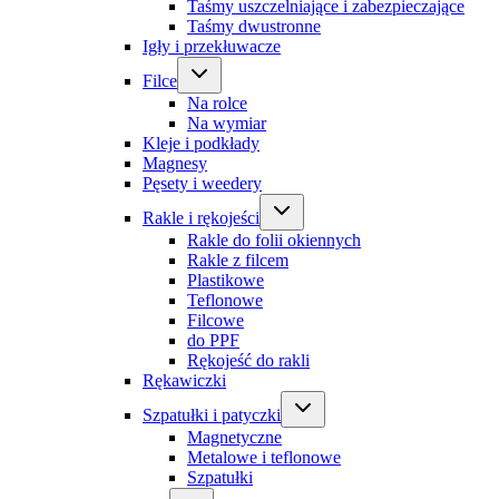
Taśmy uszczelniające i zabezpieczające
Taśmy dwustronne
Igły i przekłuwacze
Filce
Na rolce
Na wymiar
Kleje i podkłady
Magnesy
Pęsety i weedery
Rakle i rękojeści
Rakle do folii okiennych
Rakle z filcem
Plastikowe
Teflonowe
Filcowe
do PPF
Rękojeść do rakli
Rękawiczki
Szpatułki i patyczki
Magnetyczne
Metalowe i teflonowe
Szpatułki