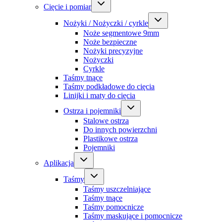
Cięcie i pomiar
Nożyki / Nożyczki / cyrkle
Noże segmentowe 9mm
Noże bezpieczne
Nożyki precyzyjne
Nożyczki
Cyrkle
Taśmy tnące
Taśmy podkładowe do cięcia
Linijki i maty do cięcia
Ostrza i pojemniki
Stalowe ostrza
Do innych powierzchni
Plastikowe ostrza
Pojemniki
Aplikacja
Taśmy
Taśmy uszczelniające
Taśmy tnące
Taśmy pomocnicze
Taśmy maskujące i pomocnicze