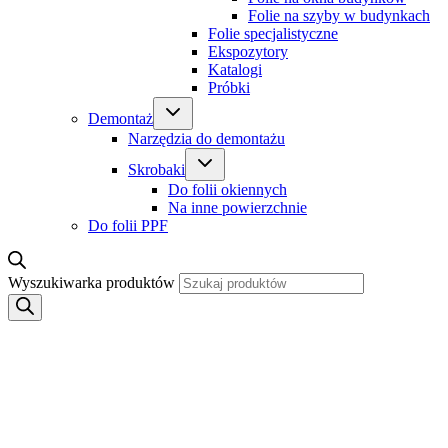
Folie na szyby w budynkach
Folie specjalistyczne
Ekspozytory
Katalogi
Próbki
Demontaż
Narzędzia do demontażu
Skrobaki
Do folii okiennych
Na inne powierzchnie
Do folii PPF
Wyszukiwarka produktów