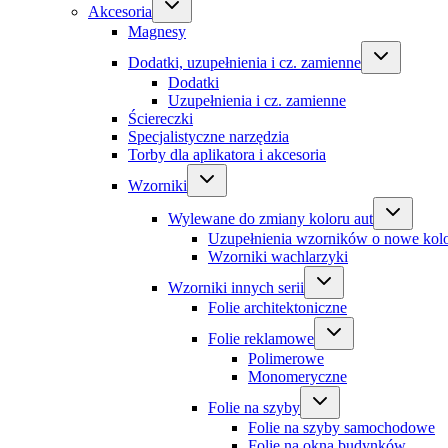
Akcesoria
Magnesy
Dodatki, uzupełnienia i cz. zamienne
Dodatki
Uzupełnienia i cz. zamienne
Ściereczki
Specjalistyczne narzędzia
Torby dla aplikatora i akcesoria
Wzorniki
Wylewane do zmiany koloru aut
Uzupełnienia wzorników o nowe kol
Wzorniki wachlarzyki
Wzorniki innych serii
Folie architektoniczne
Folie reklamowe
Polimerowe
Monomeryczne
Folie na szyby
Folie na szyby samochodowe
Folie na okna budynków